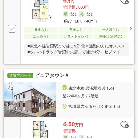
6
万円
管理費5,000円
なし
なし
2
1階 / 1LDK（46m
）
礼金なし
敷金なし
一人暮らし
二人暮らし
バス・トイレ別
駐車場(近隣含)
■東北本線岩沼駅まで徒歩9分 電車通勤の方にオススメ
■ツルハドラッグ岩沼中央店まで徒歩3分、セブンイ
ピュアタウンＡ
賃貸アパート
東北本線 岩沼駅 徒歩15分
築22年8ヶ月 / 2階建
宮城県岩沼市たけくま３丁目
6.50
万円
管理費-
なし
なし