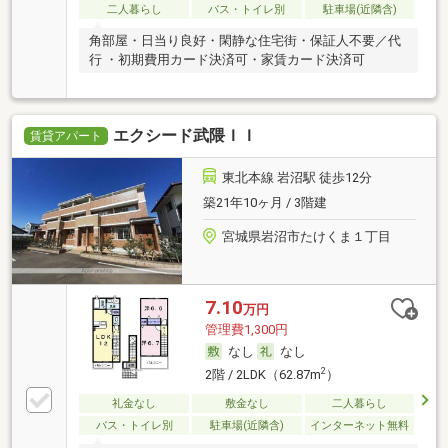
二人暮らし
バス・トイレ別
駐車場(近隣含)
角部屋・日当り良好・閑静な住宅街・保証人不要／代
行 ・初期費用カード決済可・家賃カード決済可
エクシード武隈ＩＩ
賃貸アパート
東北本線 岩沼駅 徒歩12分
築21年10ヶ月 / 3階建
宮城県岩沼市たけくま１丁目
7.10
万円
管理費1,300円
なし
なし
2
2階 / 2LDK（62.87m
）
礼金なし
敷金なし
二人暮らし
バス・トイレ別
駐車場(近隣含)
インターネット無料