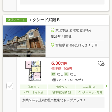
エクシード武隈Ｂ
賃貸アパート
東北本線 岩沼駅 徒歩9分
築23年 / 2階建
宮城県岩沼市たけくま１丁目
6.30
万円
管理費1,700円
なし
なし
2
1階 / 2LDK（52.75m
）
礼金なし
敷金なし
二人暮らし
バス・トイレ別
駐車場(近隣含)
インターネット無料
創業50年以上×管理戸数東北トップクラス！