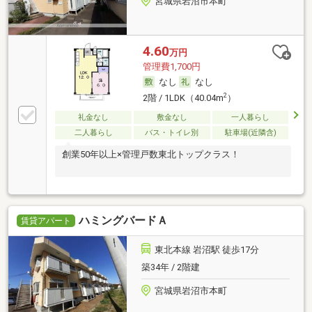
宮城県岩沼市本町
4.60
万円
管理費1,700円
なし
なし
2
2階 / 1LDK（40.04m
）
礼金なし
敷金なし
一人暮らし
二人暮らし
バス・トイレ別
駐車場(近隣含)
創業50年以上×管理戸数東北トップクラス！
ハミングバードＡ
賃貸アパート
東北本線 岩沼駅 徒歩17分
築34年 / 2階建
宮城県岩沼市本町