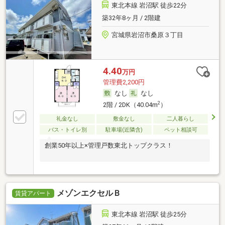
東北本線 岩沼駅 徒歩22分
築32年8ヶ月 / 2階建
宮城県岩沼市桑原３丁目
4.40
万円
管理費2,200円
なし
なし
2
2階 / 2DK（40.04m
）
礼金なし
敷金なし
二人暮らし
バス・トイレ別
駐車場(近隣含)
ペット相談可
創業50年以上×管理戸数東北トップクラス！
メゾンエクセルＢ
賃貸アパート
東北本線 岩沼駅 徒歩25分