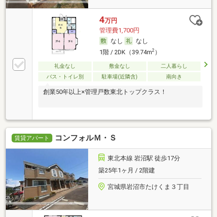
4
万円
管理費1,700円
なし
なし
2
1階 / 2DK（39.74m
）
礼金なし
敷金なし
二人暮らし
バス・トイレ別
駐車場(近隣含)
南向き
創業50年以上×管理戸数東北トップクラス！
コンフォルＭ・Ｓ
賃貸アパート
東北本線 岩沼駅 徒歩17分
築25年1ヶ月 / 2階建
宮城県岩沼市たけくま３丁目