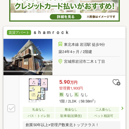
ｓｈａｍｒｏｃｋ
賃貸アパート
東北本線 岩沼駅 徒歩9分
築24年4ヶ月 / 2階建
宮城県岩沼市二木１丁目
5.90
万円
管理費1,900円
なし
なし
2
1階 / 2LDK（58.58m
）
礼金なし
敷金なし
二人暮らし
バス・トイレ別
駐車場(近隣含)
ペット相談可
創業50年以上×管理戸数東北トップクラス！