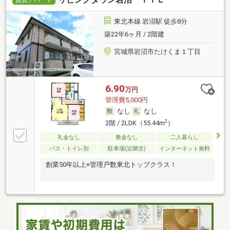
東北本線 岩沼駅 徒歩8分
築22年6ヶ月 / 2階建
宮城県岩沼市たけくま１丁目
6.90
万円
管理費5,000円
なし
なし
2
2階 / 2LDK（55.44m
）
礼金なし
敷金なし
二人暮らし
バス・トイレ別
駐車場(近隣含)
インターネット無料
創業50年以上×管理戸数東北トップクラス！