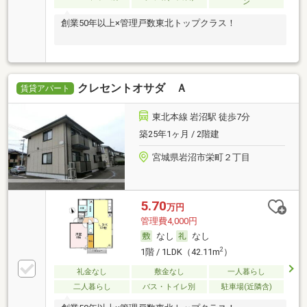
ン
創業50年以上×管理戸数東北トップクラス！
クレセントオサダ Ａ
賃貸アパート
東北本線 岩沼駅 徒歩7分
築25年1ヶ月 / 2階建
宮城県岩沼市栄町２丁目
5.70
万円
管理費4,000円
なし
なし
2
1階 / 1LDK（42.11m
）
礼金なし
敷金なし
一人暮らし
二人暮らし
バス・トイレ別
駐車場(近隣含)