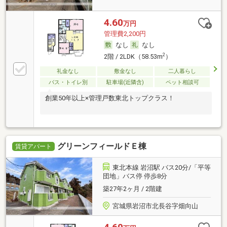
4.60
万円
管理費2,200円
なし
なし
2
2階 / 2LDK（58.53m
）
礼金なし
敷金なし
二人暮らし
バス・トイレ別
駐車場(近隣含)
ペット相談可
創業50年以上×管理戸数東北トップクラス！
グリーンフィールドＥ棟
賃貸アパート
東北本線 岩沼駅 バス20分/「平等
団地」バス停 停歩8分
築27年2ヶ月 / 2階建
宮城県岩沼市北長谷字畑向山