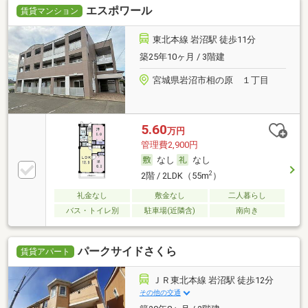
エスポワール
賃貸マンション
東北本線 岩沼駅 徒歩11分
築25年10ヶ月 / 3階建
宮城県岩沼市相の原 １丁目
5.60
万円
管理費2,900円
なし
なし
2
2階 / 2LDK（55m
）
礼金なし
敷金なし
二人暮らし
バス・トイレ別
駐車場(近隣含)
南向き
パークサイドさくら
賃貸アパート
ＪＲ東北本線 岩沼駅 徒歩12分
その他の交通