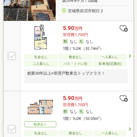
築20年8ヶ月 / 2階建
宮城県岩沼市朝日２
5.90
万円
管理費1,700円
なし
なし
2
1階 / 1LDK（52.74m
）
礼金なし
敷金なし
一人暮らし
二人暮らし
バス・トイレ別
駐車場(近隣含)
創業50年以上×管理戸数東北トップクラス！
5.90
万円
管理費1,700円
なし
なし
2
1階 / 1LDK（53.05m
）
動画あり
礼金なし
敷金なし
一人暮らし