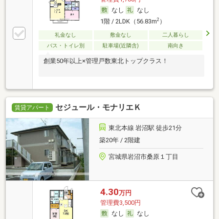
なし
なし
2
1階 / 2LDK（56.83m
）
礼金なし
敷金なし
二人暮らし
バス・トイレ別
駐車場(近隣含)
南向き
創業50年以上×管理戸数東北トップクラス！
セジュール・モナリエＫ
賃貸アパート
東北本線 岩沼駅 徒歩21分
築20年 / 2階建
宮城県岩沼市桑原１丁目
4.30
万円
管理費3,500円
なし
なし