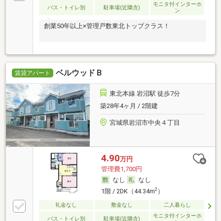
モニタ付インターホ
バス・トイレ別
駐車場(近隣含)
ン
創業50年以上×管理戸数東北トップクラス！
ベルウッドＢ
賃貸アパート
東北本線 岩沼駅 徒歩7分
築28年4ヶ月 / 2階建
宮城県岩沼市中央４丁目
4.90
万円
管理費1,700円
なし
なし
2
1階 / 2DK（44.34m
）
礼金なし
敷金なし
二人暮らし
モニタ付インターホ
バス・トイレ別
駐車場(近隣含)