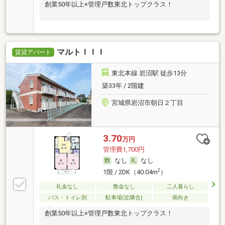
創業50年以上×管理戸数東北トップクラス！
マルトＩＩＩ
賃貸アパート
東北本線 岩沼駅 徒歩13分
築33年 / 2階建
宮城県岩沼市朝日２丁目
3.70
万円
管理費1,700円
なし
なし
2
1階 / 2DK（40.04m
）
礼金なし
敷金なし
二人暮らし
バス・トイレ別
駐車場(近隣含)
南向き
創業50年以上×管理戸数東北トップクラス！