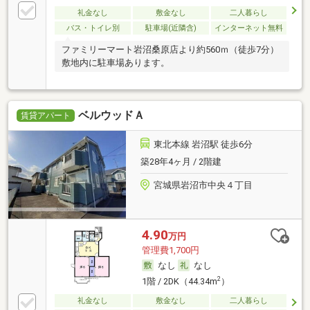
礼金なし
敷金なし
二人暮らし
バス・トイレ別
駐車場(近隣含)
インターネット無料
ファミリーマート岩沼桑原店より約560ｍ（徒歩7分）
敷地内に駐車場あります。
ベルウッドＡ
賃貸アパート
東北本線 岩沼駅 徒歩6分
築28年4ヶ月 / 2階建
宮城県岩沼市中央４丁目
4.90
万円
管理費1,700円
なし
なし
2
1階 / 2DK（44.34m
）
礼金なし
敷金なし
二人暮らし