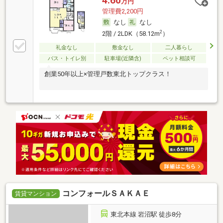
4.60
万円
管理費2,200円
なし
なし
2
2階 / 2LDK（58.12m
）
礼金なし
敷金なし
二人暮らし
バス・トイレ別
駐車場(近隣含)
ペット相談可
創業50年以上×管理戸数東北トップクラス！
コンフォールＳＡＫＡＥ
賃貸マンション
東北本線 岩沼駅 徒歩8分