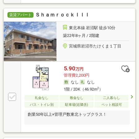
ＳｈａｍｒｏｃｋＩＩＩ
賃貸アパート
東北本線 岩沼駅 徒歩10分
築22年8ヶ月 / 2階建
宮城県岩沼市たけくま１丁目
5.90
万円
管理費2,200円
なし
なし
2
1階 / 2DK（46.92m
）
礼金なし
敷金なし
二人暮らし
バス・トイレ別
駐車場(近隣含)
ペット相談可
創業50年以上×管理戸数東北トップクラス！