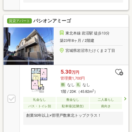
パシオンアミーゴ
賃貸アパート
東北本線 岩沼駅 徒歩13分
築23年8ヶ月 / 2階建
宮城県岩沼市たけくま２丁目
5.30
万円
管理費1,700円
なし
なし
2
1階 / 2DK（45.82m
）
礼金なし
敷金なし
二人暮らし
バス・トイレ別
駐車場(近隣含)
南向き
創業50年以上×管理戸数東北トップクラス！