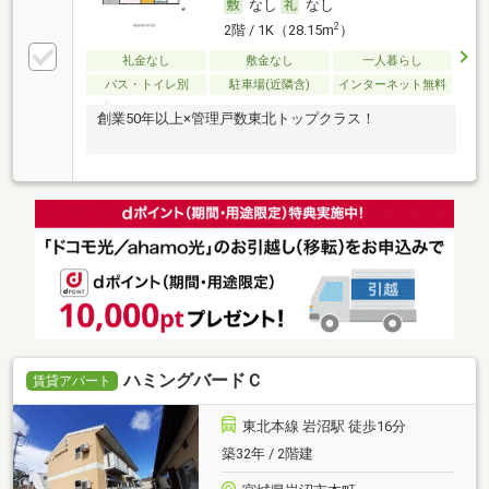
なし
なし
2
2階 / 1K（28.15m
）
礼金なし
敷金なし
一人暮らし
バス・トイレ別
駐車場(近隣含)
インターネット無料
創業50年以上×管理戸数東北トップクラス！
ハミングバードＣ
賃貸アパート
東北本線 岩沼駅 徒歩16分
築32年 / 2階建