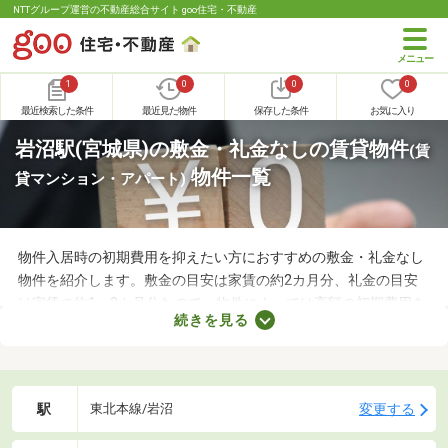
NTTグループ運営の不動産総合サイト goo住宅・不動産
1
0
0
0
最近検索した条件
最近見た物件
保存した条件
お気に入り
岩沼駅(宮城県)の敷金・礼金なしの賃貸物件
(賃
物件一覧
貸マンション・アパート)
物件入居時の初期費用を抑えたい方におすすめの敷金・礼金なし
物件を紹介します。敷金の目安は家賃の約2カ月分、礼金の目安
は家賃の約1～2カ月分なので、物件によっては高額の初期費用を
続きを見る
用意しなければなりません。新生活に必要な家具や家電、インテ
リアにお金を使いたい方は、敷金・礼金なし物件から気になるお
部屋を見つけましょう。
駅
変更する
東北本線/岩沼