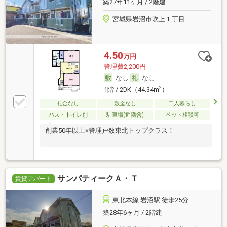
築27年11ヶ月 / 2階建
宮城県岩沼市吹上１丁目
4.50
万円
管理費2,200円
なし
なし
2
1階 / 2DK（44.34m
）
礼金なし
敷金なし
二人暮らし
バス・トイレ別
駐車場(近隣含)
ペット相談可
創業50年以上×管理戸数東北トップクラス！
サンパティークＡ・Ｔ
賃貸アパート
東北本線 岩沼駅 徒歩25分
築28年6ヶ月 / 2階建