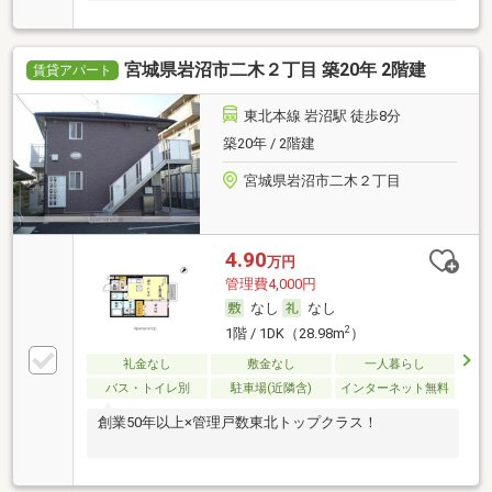
宮城県岩沼市二木２丁目 築20年 2階建
賃貸アパート
東北本線 岩沼駅 徒歩8分
築20年 / 2階建
宮城県岩沼市二木２丁目
4.90
万円
管理費4,000円
なし
なし
2
1階 / 1DK（28.98m
）
礼金なし
敷金なし
一人暮らし
バス・トイレ別
駐車場(近隣含)
インターネット無料
創業50年以上×管理戸数東北トップクラス！