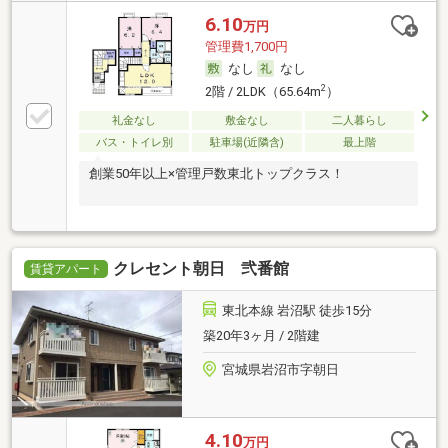
6.10
万円
管理費1,700円
なし
なし
2
2階 / 2LDK（65.64m
）
礼金なし
敷金なし
二人暮らし
バス・トイレ別
駐車場(近隣含)
最上階
創業50年以上×管理戸数東北トップクラス！
クレセント朝日 弐番館
賃貸アパート
東北本線 岩沼駅 徒歩15分
築20年3ヶ月 / 2階建
宮城県岩沼市字朝日
4.10
万円