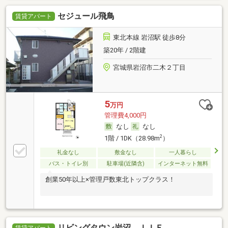
セジュール飛鳥
賃貸アパート
東北本線 岩沼駅 徒歩8分
築20年 / 2階建
宮城県岩沼市二木２丁目
5
万円
管理費4,000円
なし
なし
2
1階 / 1DK（28.98m
）
礼金なし
敷金なし
一人暮らし
バス・トイレ別
駐車場(近隣含)
インターネット無料
創業50年以上×管理戸数東北トップクラス！
リビングタウン岩沼 ＩＩＥ
賃貸アパート