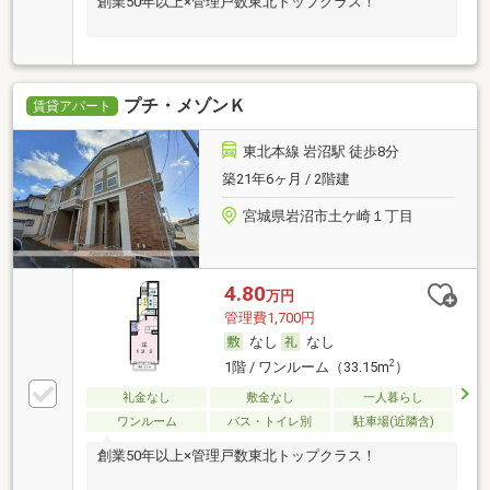
創業50年以上×管理戸数東北トップクラス！
プチ・メゾンＫ
賃貸アパート
東北本線 岩沼駅 徒歩8分
築21年6ヶ月 / 2階建
宮城県岩沼市土ケ崎１丁目
4.80
万円
管理費1,700円
なし
なし
2
1階 / ワンルーム（33.15m
）
礼金なし
敷金なし
一人暮らし
ワンルーム
バス・トイレ別
駐車場(近隣含)
創業50年以上×管理戸数東北トップクラス！