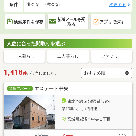
条件
変更する
礼金なし／敷金なし
新着メールを受
検索条件を保存
アプリで探す
取る
人数に合った間取りを選ぶ
一人暮らし
二人暮らし
ファミリー
1,418
件
が該当しました。
エステート中央
賃貸アパート
東北本線 岩沼駅 徒歩9分
築19年1ヶ月 / 2階建
宮城県岩沼市中央１丁目