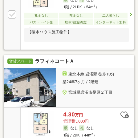
2
1階 / 2LDK（54m
）
礼金なし
敷金なし
二人暮らし
バス・トイレ別
駐車場(近隣含)
インターネット無料
【積水ハウス施工物件】
ラフィネコートＡ
賃貸アパート
東北本線 岩沼駅 徒歩18分
築24年7ヶ月 / 2階建
宮城県岩沼市桑原２丁目
4.30
万円
管理費5,000円
なし
なし
2
1階 / 2DK（44m
）