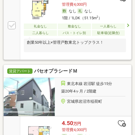
管理費4,000円
なし
なし
2
1階 / 1LDK（51.15m
）
礼金なし
敷金なし
一人暮らし
二人暮らし
バス・トイレ別
駐車場(近隣含)
創業50年以上×管理戸数東北トップクラス！
パセオプラシードＭ
賃貸アパート
東北本線 岩沼駅 徒歩15分
築20年4ヶ月 / 2階建
宮城県岩沼市稲荷町
4.50
万円
管理費4,000円