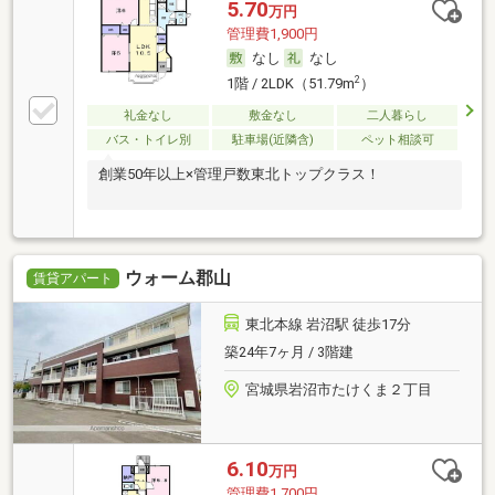
5.70
万円
管理費1,900円
なし
なし
2
1階 / 2LDK（51.79m
）
礼金なし
敷金なし
二人暮らし
バス・トイレ別
駐車場(近隣含)
ペット相談可
創業50年以上×管理戸数東北トップクラス！
ウォーム郡山
賃貸アパート
東北本線 岩沼駅 徒歩17分
築24年7ヶ月 / 3階建
宮城県岩沼市たけくま２丁目
6.10
万円
管理費1,700円