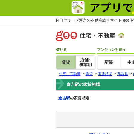
NTTグループ運営の不動産総合サイト goo
借りる
マンションを買う
店舗･
賃貸
新築
中
事業用
住宅・不動産
>
賃貸
>
家賃相場
>
鳥取県
>
倉吉駅の家賃相場
倉吉駅
の家賃相場