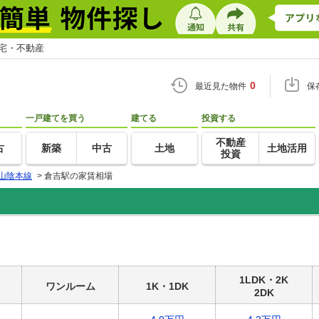
住宅・不動産
0
最近見た物件
保
一戸建てを買う
建てる
投資する
不動産
古
新築
中古
土地
土地活用
投資
山陰本線
>
倉吉駅の家賃相場
1LDK・2K
ワンルーム
1K・1DK
2DK