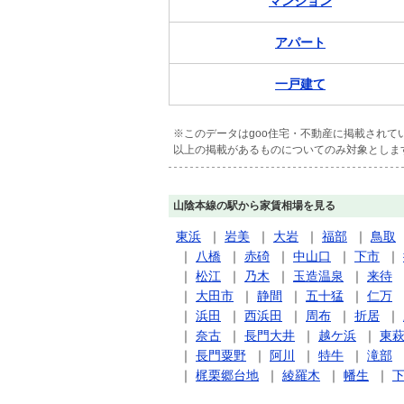
マンション
アパート
一戸建て
※このデータはgoo住宅・不動産に掲載され
以上の掲載があるものについてのみ対象としま
山陰本線の駅から家賃相場を見る
東浜
｜
岩美
｜
大岩
｜
福部
｜
鳥取
｜
八橋
｜
赤碕
｜
中山口
｜
下市
｜
｜
松江
｜
乃木
｜
玉造温泉
｜
来待
｜
大田市
｜
静間
｜
五十猛
｜
仁万
｜
浜田
｜
西浜田
｜
周布
｜
折居
｜
｜
奈古
｜
長門大井
｜
越ケ浜
｜
東
｜
長門粟野
｜
阿川
｜
特牛
｜
滝部
｜
梶栗郷台地
｜
綾羅木
｜
幡生
｜