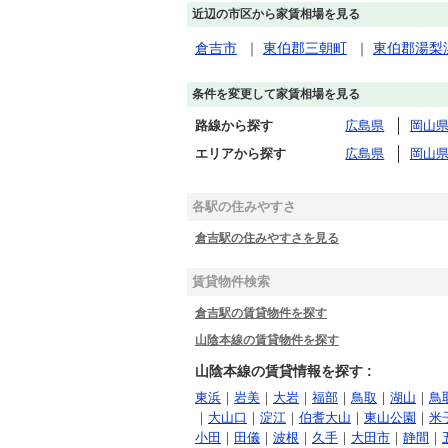
近辺の市区から家賃相場を見る
倉吉市
｜
東伯郡三朝町
｜
東伯郡湯梨
条件を変更して家賃相場を見る
路線から探す
広島県
岡山
エリアから探す
広島県
岡山
各駅の住みやすさ
倉吉駅の住みやすさを見る
賃貸物件検索
倉吉駅の賃貸物件を探す
山陰本線の賃貸物件を探す
山陰本線の賃貸情報を探す :
東浜
｜
岩美
｜
大岩
｜
福部
｜
鳥取
｜
湖山
｜
鳥
｜
大山口
｜
淀江
｜
伯耆大山
｜
東山公園
｜
米
小田
｜
田儀
｜
波根
｜
久手
｜
大田市
｜
静間
｜