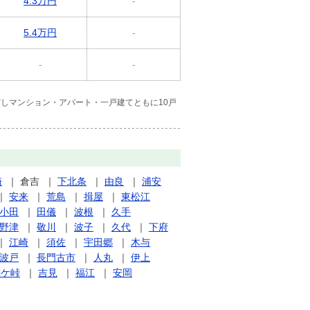
4.3万円
-
5.4万円
-
-
-
しマンション・アパート・一戸建てともに10戸
崎
｜
倉吉
｜
下北条
｜
由良
｜
浦安
｜
安来
｜
荒島
｜
揖屋
｜
東松江
小田
｜
田儀
｜
波根
｜
久手
野津
｜
敬川
｜
波子
｜
久代
｜
下府
｜
江崎
｜
須佐
｜
宇田郷
｜
木与
波戸
｜
長門古市
｜
人丸
｜
伊上
梅ケ峠
｜
吉見
｜
福江
｜
安岡