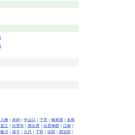
県
県
｜
八橋
｜
赤碕
｜
中山口
｜
下市
｜
御来屋
｜
名和
｜
直江
｜
出雲市
｜
西出雲
｜
出雲神西
｜
江南
｜
｜
敬川
｜
波子
｜
久代
｜
下府
｜
浜田
｜
西浜田
｜