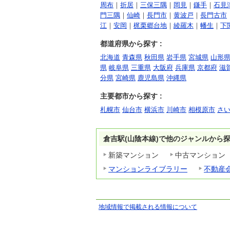
周布
｜
折居
｜
三保三隅
｜
岡見
｜
鎌手
｜
石見
門三隅
｜
仙崎
｜
長門市
｜
黄波戸
｜
長門古市
江
｜
安岡
｜
梶栗郷台地
｜
綾羅木
｜
幡生
｜
下
都道府県から探す :
北海道
青森県
秋田県
岩手県
宮城県
山形
県
岐阜県
三重県
大阪府
兵庫県
京都府
滋
分県
宮崎県
鹿児島県
沖縄県
主要都市から探す :
札幌市
仙台市
横浜市
川崎市
相模原市
さ
倉吉駅(山陰本線)で他のジャンルから
新築マンション
中古マンション
マンションライブラリー
不動産
地域情報で掲載される情報について