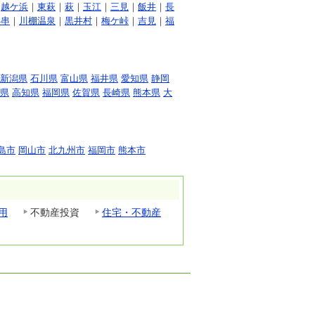
｜
越ケ浜
｜
東萩
｜
萩
｜
玉江
｜
三見
｜
飯井
｜
長
小串
｜
川棚温泉
｜
黒井村
｜
梅ケ峠
｜
吉見
｜
福
新潟県
石川県
富山県
福井県
愛知県
静岡
県
高知県
福岡県
佐賀県
長崎県
熊本県
大
島市
岡山市
北九州市
福岡市
熊本市
用
不動産投資
住宅・不動産