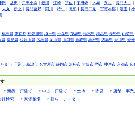
津田
｜
益田
｜
戸田小浜
｜
飯浦
｜
江崎
｜
須佐
｜
宇田郷
｜
木与
｜
奈古
｜
長門大井
｜
人丸
｜
伊上
｜
長門粟野
｜
阿川
｜
特牛
｜
滝部
｜
長門二見
｜
宇賀本郷
｜
湯玉
｜
関
県
福島県
東京都
神奈川県
埼玉県
千葉県
茨城県
栃木県
群馬県
長野県
山梨県
賀県
奈良県
和歌山県
広島県
岡山県
山口県
鳥取県
島根県
徳島県
香川県
愛媛
いたま市
千葉市
新潟市
名古屋市
静岡市
浜松市
大阪市
堺市
神戸市
京都市
広
探す
新築一戸建て
中古一戸建て
土地
賃貸
店舗・事業
会社検索
家賃相場
暮らしデータ