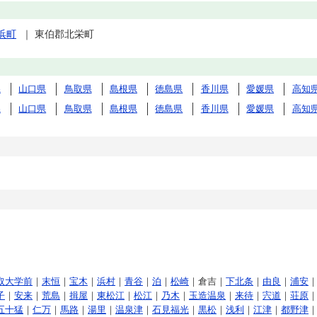
浜町
｜
東伯郡北栄町
県
山口県
鳥取県
島根県
徳島県
香川県
愛媛県
高知
県
山口県
鳥取県
島根県
徳島県
香川県
愛媛県
高知
取大学前
｜
末恒
｜
宝木
｜
浜村
｜
青谷
｜
泊
｜
松崎
｜倉吉｜
下北条
｜
由良
｜
浦安
子
｜
安来
｜
荒島
｜
揖屋
｜
東松江
｜
松江
｜
乃木
｜
玉造温泉
｜
来待
｜
宍道
｜
荘原
五十猛
｜
仁万
｜
馬路
｜
湯里
｜
温泉津
｜
石見福光
｜
黒松
｜
浅利
｜
江津
｜
都野津