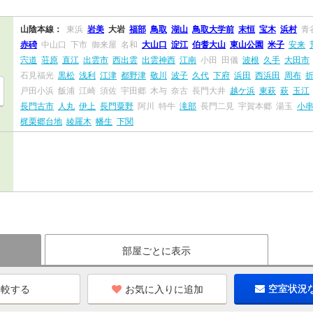
山陰本線：
東浜
岩美
大岩
福部
鳥取
湖山
鳥取大学前
末恒
宝木
浜村
青
赤碕
中山口
下市
御来屋
名和
大山口
淀江
伯耆大山
東山公園
米子
安来
宍道
荘原
直江
出雲市
西出雲
出雲神西
江南
小田
田儀
波根
久手
大田市
石見福光
黒松
浅利
江津
都野津
敬川
波子
久代
下府
浜田
西浜田
周布
戸田小浜
飯浦
江崎
須佐
宇田郷
木与
奈古
長門大井
越ケ浜
東萩
萩
玉江
長門古市
人丸
伊上
長門粟野
阿川
特牛
滝部
長門二見
宇賀本郷
湯玉
小
梶栗郷台地
綾羅木
幡生
下関
部屋ごとに表示
お気に入りに追加
空室状況