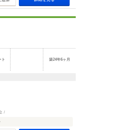
ート
築24年6ヶ月
立
♪