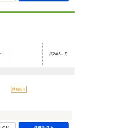
ート
築2年6ヶ月
動画あり
詳細を見る
に追加