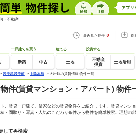
住宅・不動産
0
最近見た物件
保
一戸建てを買う
建てる
投資する
不動産
古
新築
中古
土地
土地活用
投資
>
岩美郡岩美町
>
山陰本線
>
大岩駅の賃貸情報 物件一覧
貸物件(賃貸マンション・アパート) 物件
パート、賃貸一戸建て、借家などの賃貸物件をご紹介します。賃貸マンシ
面積・間取り・写真・人気のこだわり条件から物件を簡単検索。理想の部
更して再検索