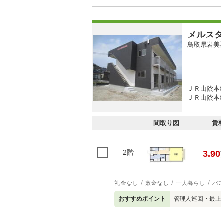
メルス
鳥取県岩美
ＪＲ山陰本
ＪＲ山陰本線
間取り図
賃
2階
3.90
礼金なし
敷金なし
一人暮らし
バ
おすすめポイント
管理人巡回・最上