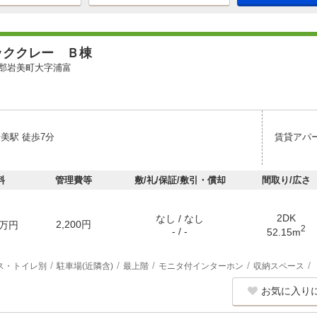
ッククレー Ｂ棟
郡岩美町大字浦富
美駅 徒歩7分
賃貸アパ
料
管理費等
敷/礼/保証/敷引・償却
間取り/広さ
2DK
なし / なし
2,200円
万円
2
- / -
52.15m
ス・トイレ別
駐車場(近隣含)
最上階
モニタ付インターホン
収納スペース
お気に入り