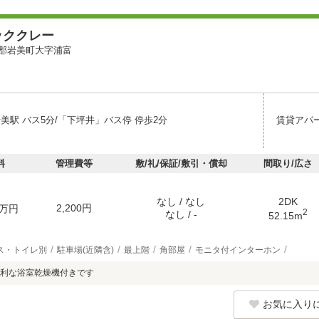
ッククレー
郡岩美町大字浦富
美駅 バス5分/「下坪井」バス停 停歩2分
賃貸アパ
料
管理費等
敷/礼/保証/敷引・償却
間取り/広さ
なし / なし
2DK
2,200円
万円
2
なし / -
52.15m
ス・トイレ別
駐車場(近隣含)
最上階
角部屋
モニタ付インターホン
便利な浴室乾燥機付きです
お気に入り