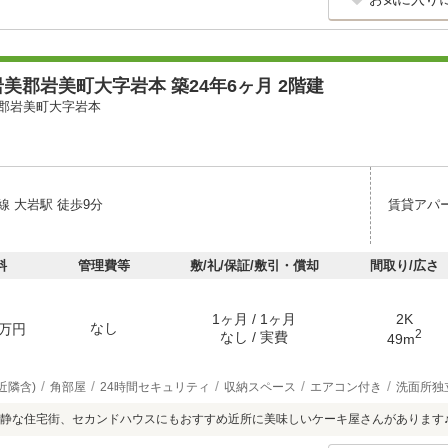
美郡岩美町大字岩本 築24年6ヶ月 2階建
郡岩美町大字岩本
線 大岩駅 徒歩9分
賃貸アパ
料
管理費等
敷/礼/保証/敷引・償却
間取り/広さ
1ヶ月 / 1ヶ月
2K
なし
万円
2
なし / 実費
49m
近隣含)
角部屋
24時間セキュリティ
収納スペース
エアコン付き
洗面所独
静な住宅街、セカンドハウスにもおすすめ近所に美味しいケーキ屋さんがあります