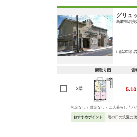
グリュ
鳥取県岩美
山陰本線 岩
間取り図
賃
2階
5.10
礼金なし
敷金なし
二人暮らし
バ
おすすめポイント
雨の日の洗濯に