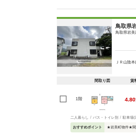
鳥取県岩
鳥取県岩美
ＪＲ山陰本
間取り図
賃
1階
4.80
二人暮らし
バス・トイレ別
駐車場(
おすすめポイント
★岩美町物件★閑