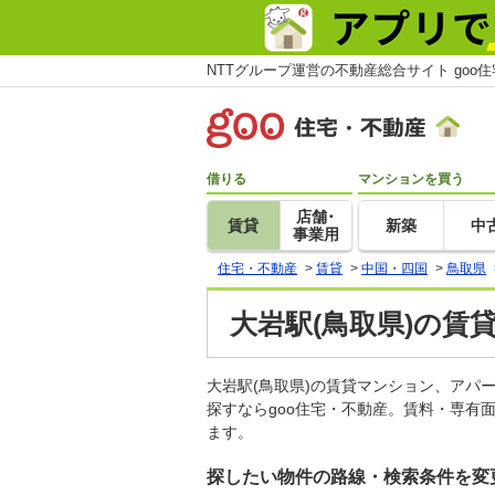
NTTグループ運営の不動産総合サイト goo
借りる
マンションを買う
店舗･
賃貸
新築
中
事業用
住宅・不動産
>
賃貸
>
中国・四国
>
鳥取県
大岩駅(鳥取県)の賃
大岩駅(鳥取県)の賃貸マンション、ア
探すならgoo住宅・不動産。賃料・専有
ます。
探したい物件の路線・検索条件を変