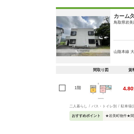
カーム
鳥取県岩美
山陰本線 大
間取り図
賃
1階
4.80
二人暮らし
バス・トイレ別
駐車場(
おすすめポイント
★岩美町物件★閑