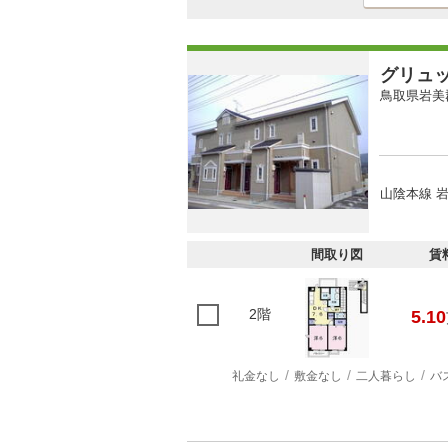
グリュ
鳥取県岩美
山陰本線 岩
間取り図
賃
2階
5.10
礼金なし
敷金なし
二人暮らし
バ