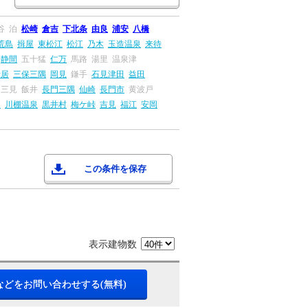
谷
泊
松崎
倉吉
下北条
由良
浦安
八橋
荒島
揖屋
東松江
松江
乃木
玉造温泉
来待
静間
五十猛
仁万
馬路
湯里
温泉津
折居
三保三隅
岡見
鎌手
石見津田
益田
三見
飯井
長門三隅
仙崎
長門市
黄波戸
串
川棚温泉
黒井村
梅ケ峠
吉見
福江
安岡
この条件を保存
表示建物数
などをお問い合わせする(無料)