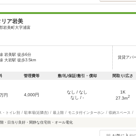
タリア岩美
郡岩美町大字浦富
線 岩美駅 徒歩6分
賃貸アパ
 大岩駅 徒歩3.5km
料
管理費等
敷/礼/保証/敷引・償却
間取り/広さ
なし / なし
1K
4,000円
万円
2
なし / -
27.3m
ス・トイレ別
駐車場(近隣含)
最上階
モニタ付インターホン
収納スペース
階・日当り良好・閑静な住宅街・オール電化
お気に入り