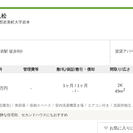
久松
郡岩美町大字岩本
岩駅 徒歩9分
賃貸アパ
料
管理費等
敷/礼/保証/敷引・償却
間取り/広さ
2K
1ヶ月 / 1ヶ月
万円
-
2
- / -
49m
近隣含)
角部屋
収納スペース
室内洗濯機置き場
エアコン付き
洗面所独立
静な住宅街、セカンドハウスにもおすすめ
お気に入り