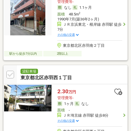
管理費等-
なし
1.1ヶ月
2
面積
48.5m
1990年7月(築36年2ヶ月)
ＪＲ京浜東北・根岸線 赤羽駅 徒歩
7分
その他の交通
東京都北区赤羽南２丁目
駅から徒歩7分以内
2階以上
貸駐車場
東京都北区赤羽西１丁目
2.30
万円
管理費等-
1ヶ月
なし
面積
-
ＪＲ埼京線 赤羽駅 徒歩8分
その他の交通