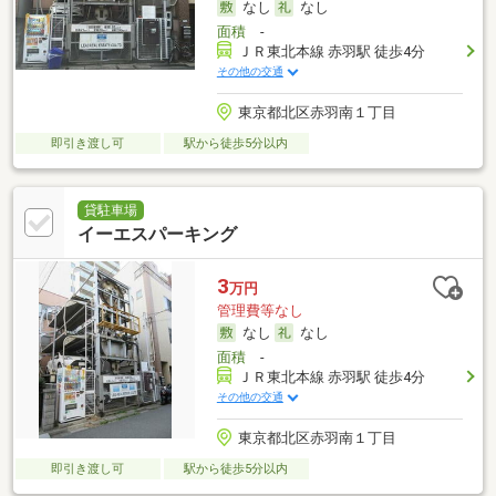
なし
なし
面積
-
ＪＲ東北本線 赤羽駅 徒歩4分
その他の交通
東京都北区赤羽南１丁目
即引き渡し可
駅から徒歩5分以内
貸駐車場
イーエスパーキング
3
万円
管理費等なし
なし
なし
面積
-
ＪＲ東北本線 赤羽駅 徒歩4分
その他の交通
東京都北区赤羽南１丁目
即引き渡し可
駅から徒歩5分以内