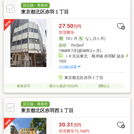
貸店舗・事務所
東京都北区赤羽１丁目
27.50
万円
管理費等-
10ヶ月
なし(3ヶ月)
2
面積
79.03m
1968年7月(築58年2ヶ月)
ＪＲ京浜東北・根岸線 赤羽駅 徒歩
10分
その他の交通
東京都北区赤羽１丁目
飲食店可
駅から徒歩1分以内
2階以上
貸店舗・事務所
東京都北区赤羽西１丁目
30.31
万円
管理費等75,768円