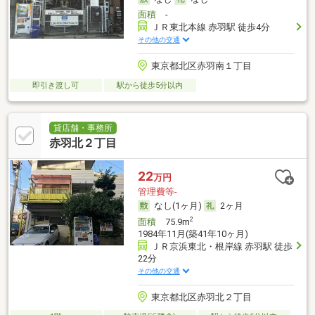
面積
-
ＪＲ東北本線 赤羽駅 徒歩4分
その他の交通
東京都北区赤羽南１丁目
即引き渡し可
駅から徒歩5分以内
貸店舗・事務所
赤羽北２丁目
22
万円
管理費等-
なし(1ヶ月)
2ヶ月
2
面積
75.9m
1984年11月(築41年10ヶ月)
ＪＲ京浜東北・根岸線 赤羽駅 徒歩
22分
その他の交通
東京都北区赤羽北２丁目