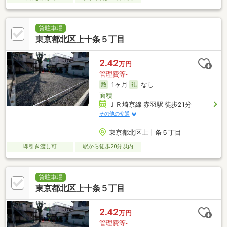
貸駐車場
東京都北区上十条５丁目
2.42
万円
管理費等-
1ヶ月
なし
面積
-
ＪＲ埼京線 赤羽駅 徒歩21分
その他の交通
東京都北区上十条５丁目
即引き渡し可
駅から徒歩20分以内
貸駐車場
東京都北区上十条５丁目
2.42
万円
管理費等-