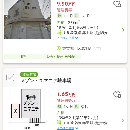
9.90
万円
管理費等-
1ヶ月
1ヶ月
2
面積
22.6m
1976年2月(築50年7ヶ月)
ＪＲ埼京線 赤羽駅 徒歩9分
その他の交通
東京都北区赤羽西４丁目
1階
駅から徒歩10分以内
貸駐車場
メゾン・ユマニテ駐車場
1.65
万円
管理費等なし
1ヶ月
なし
面積
-
1993年2月(築33年7ヶ月)
ＪＲ埼京線 赤羽駅 徒歩8分
その他の交通