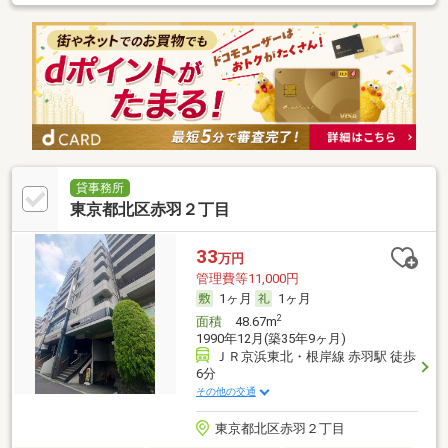
貸事務所
東京都北区赤羽２丁目
33
万円
管理費等11,000円
1ヶ月
1ヶ月
2
面積
48.67m
1990年12月(築35年9ヶ月)
ＪＲ京浜東北・根岸線 赤羽駅 徒歩
6分
その他の交通
東京都北区赤羽２丁目