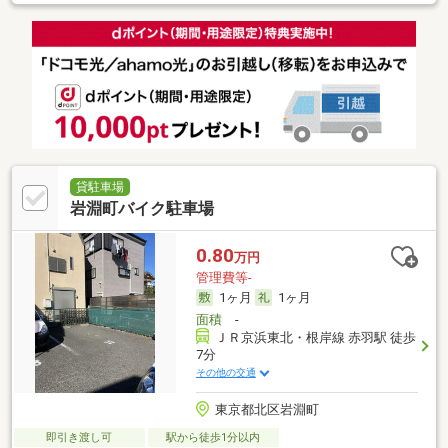
貸駐車場
岩淵町バイク駐車場
0.80
万円
管理費等-
1ヶ月
1ヶ月
面積
-
ＪＲ京浜東北・根岸線 赤羽駅 徒歩
7分
その他の交通
東京都北区岩淵町
即引き渡し可
駅から徒歩1分以内