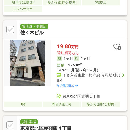
駐車場(近隣含)
駅から徒歩5分以内
2階以上
エレベーター
貸店舗・事務所
佐々木ビル
19.80
万円
管理費等なし
1ヶ月
1ヶ月
2
面積
27.91m
1976年1月(築50年8ヶ月)
ＪＲ京浜東北・根岸線 赤羽駅 徒歩
8分
その他の交通
東京都北区赤羽１丁目
1階
即引き渡し可
駅から徒歩1分以内
貸駐車場
東京都北区赤羽西４丁目