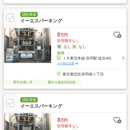
貸駐車場
イーエスパーキング
3
万円
管理費等なし
なし
なし
面積
-
ＪＲ東北本線 赤羽駅 徒歩4分
その他の交通
東京都北区赤羽南１丁目
即引き渡し可
駅から徒歩5分以内
貸駐車場
イーエスパーキング
3
万円
管理費等なし