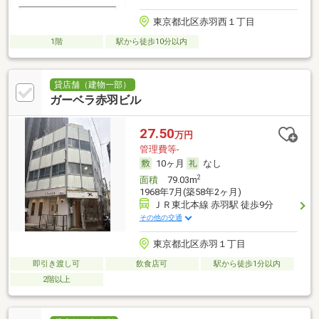
東京都北区赤羽西１丁目
1階
駅から徒歩10分以内
貸店舗（建物一部）
ガーベラ赤羽ビル
27.50
万円
管理費等-
10ヶ月
なし
2
面積
79.03m
1968年7月(築58年2ヶ月)
ＪＲ東北本線 赤羽駅 徒歩9分
その他の交通
東京都北区赤羽１丁目
即引き渡し可
飲食店可
駅から徒歩1分以内
2階以上