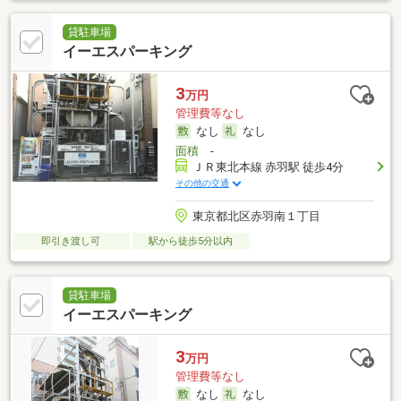
貸駐車場
イーエスパーキング
3
万円
管理費等なし
なし
なし
面積
-
ＪＲ東北本線 赤羽駅 徒歩4分
その他の交通
東京都北区赤羽南１丁目
即引き渡し可
駅から徒歩5分以内
貸駐車場
イーエスパーキング
3
万円
管理費等なし
なし
なし