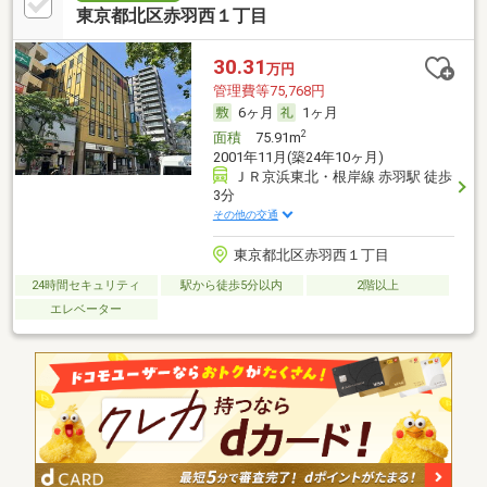
東京都北区赤羽西１丁目
30.31
万円
管理費等75,768円
6ヶ月
1ヶ月
2
面積
75.91m
2001年11月(築24年10ヶ月)
ＪＲ京浜東北・根岸線 赤羽駅 徒歩
3分
その他の交通
東京都北区赤羽西１丁目
24時間セキュリティ
駅から徒歩5分以内
2階以上
エレベーター