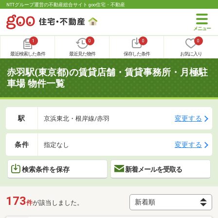
NTTグループ運営の不動産総合サイト goo住宅・不動産
1
0
0
0
最近検索した条件
最近見た物件
保存した条件
お気に入り
赤羽駅(東京都)の賃貸店舗・賃貸事務所・月極駐
車場 物件一覧
駅
変更する
京浜東北・根岸線/赤羽
条件
変更する
指定なし
検索条件を保存
新着メールを受取る
173
件
が該当しました。