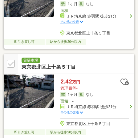
1ヶ月
なし
面積
-
ＪＲ埼京線 赤羽駅 徒歩21分
その他の交通
東京都北区上十条５丁目
即引き渡し可
駅から徒歩20分以内
貸駐車場
東京都北区上十条５丁目
2.42
万円
管理費等-
1ヶ月
なし
面積
-
ＪＲ埼京線 赤羽駅 徒歩21分
その他の交通
東京都北区上十条５丁目
即引き渡し可
駅から徒歩20分以内