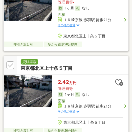
管理費等-
1ヶ月
なし
面積
-
ＪＲ埼京線 赤羽駅 徒歩21分
その他の交通
東京都北区上十条５丁目
即引き渡し可
駅から徒歩20分以内
貸駐車場
東京都北区上十条５丁目
2.42
万円
管理費等-
1ヶ月
なし
面積
-
ＪＲ埼京線 赤羽駅 徒歩21分
その他の交通
東京都北区上十条５丁目
即引き渡し可
駅から徒歩20分以内