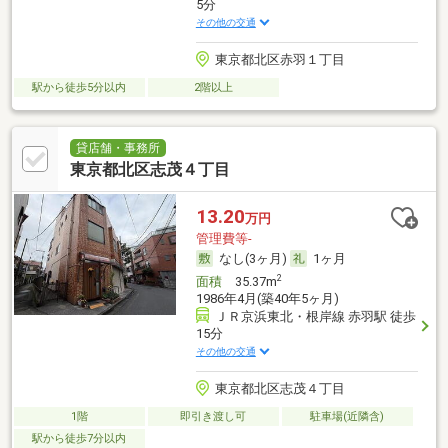
5分
その他の交通
東京都北区赤羽１丁目
駅から徒歩5分以内
2階以上
貸店舗・事務所
東京都北区志茂４丁目
13.20
万円
管理費等-
なし(3ヶ月)
1ヶ月
2
面積
35.37m
1986年4月(築40年5ヶ月)
ＪＲ京浜東北・根岸線 赤羽駅 徒歩
15分
その他の交通
東京都北区志茂４丁目
1階
即引き渡し可
駐車場(近隣含)
駅から徒歩7分以内