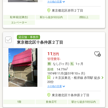
その他の交通
東京都北区赤羽２丁目
駐車場(近隣含)
駅から徒歩5分以内
2階以上
エレベーター
貸店舗・事務所
東京都北区十条仲原２丁目
11
万円
管理費等-
なし(1ヶ月)
1ヶ月
2
面積
14.77m
1974年11月(築51年10ヶ月)
ＪＲ京浜東北・根岸線 赤羽駅 徒歩
20分
その他の交通
東京都北区十条仲原２丁目
1階
飲食店可
駅から徒歩10分以内