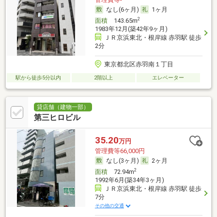
なし(6ヶ月)
1ヶ月
2
面積
143.65m
1983年12月(築42年9ヶ月)
ＪＲ京浜東北・根岸線 赤羽駅 徒歩
2分
東京都北区赤羽南１丁目
駅から徒歩5分以内
2階以上
エレベーター
貸店舗（建物一部）
第三ヒロビル
35.20
万円
管理費等66,000円
なし(3ヶ月)
2ヶ月
2
面積
72.94m
1992年6月(築34年3ヶ月)
ＪＲ京浜東北・根岸線 赤羽駅 徒歩
7分
その他の交通