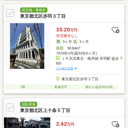
貸店舗・事務所
東京都北区赤羽３丁目
35.20
万円
管理費等なし
5ヶ月
2ヶ月
2
面積
90.84m
1973年3月(築53年6ヶ月)
ＪＲ京浜東北・根岸線 赤羽駅 徒歩
8分
その他の交通
東京都北区赤羽３丁目
1階
飲食店可
駅から徒歩5分以内
貸駐車場
東京都北区上十条５丁目
2.42
万円