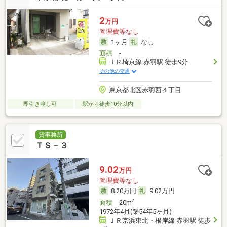
2
万円
管理費等なし
1ヶ月
なし
面積
-
ＪＲ埼京線 赤羽駅 徒歩9分
その他の交通
東京都北区赤羽西４丁目
即引き渡し可
駅から徒歩10分以内
貸事務所
ＴＳ－３
9.02
万円
管理費等なし
8.20万円
9.02万円
2
面積
20m
1972年4月(築54年5ヶ月)
ＪＲ京浜東北・根岸線 赤羽駅 徒歩