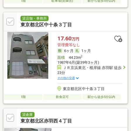
1階
駐車場(近隣含)
駅から徒歩5分以内
貸店舗・事務所
東京都北区中十条３丁目
17.60
万円
管理費等なし
6ヶ月
1ヶ月
2
面積
44.23m
1987年6月(築39年3ヶ月)
ＪＲ京浜東北・根岸線 赤羽駅 徒歩
23分
その他の交通
東京都北区中十条３丁目
1階
飲食店可
駅から徒歩5分以内
貸倉庫
東京都北区赤羽西４丁目