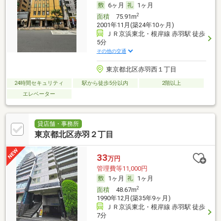
6ヶ月
1ヶ月
2
面積
75.91m
2001年11月(築24年10ヶ月)
ＪＲ京浜東北・根岸線 赤羽駅 徒歩
5分
その他の交通
東京都北区赤羽西１丁目
24時間セキュリティ
駅から徒歩5分以内
2階以上
エレベーター
貸店舗・事務所
東京都北区赤羽２丁目
33
万円
管理費等11,000円
1ヶ月
1ヶ月
2
面積
48.67m
1990年12月(築35年9ヶ月)
ＪＲ京浜東北・根岸線 赤羽駅 徒歩
7分