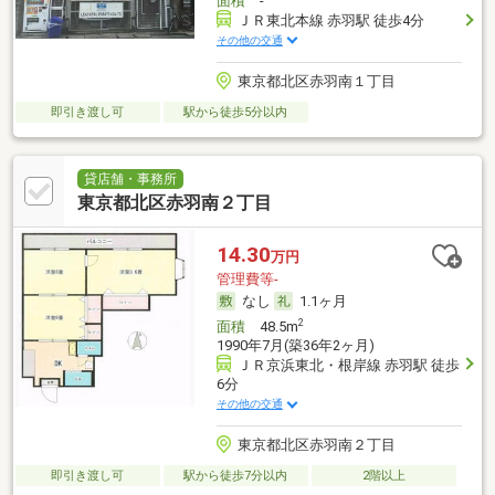
面積
-
ＪＲ東北本線 赤羽駅 徒歩4分
その他の交通
東京都北区赤羽南１丁目
即引き渡し可
駅から徒歩5分以内
貸店舗・事務所
東京都北区赤羽南２丁目
14.30
万円
管理費等-
なし
1.1ヶ月
2
面積
48.5m
1990年7月(築36年2ヶ月)
ＪＲ京浜東北・根岸線 赤羽駅 徒歩
6分
その他の交通
東京都北区赤羽南２丁目
即引き渡し可
駅から徒歩7分以内
2階以上