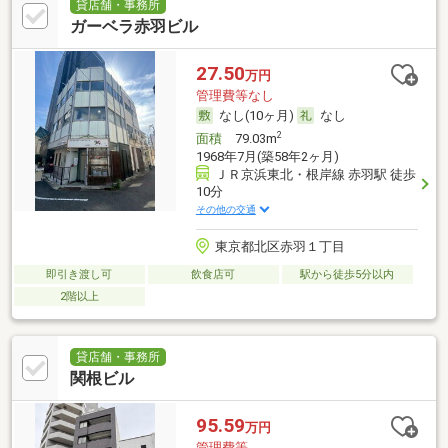
貸店舗・事務所
ガーベラ赤羽ビル
27.50
万円
管理費等なし
なし(10ヶ月)
なし
2
面積
79.03m
1968年7月(築58年2ヶ月)
ＪＲ京浜東北・根岸線 赤羽駅 徒歩
10分
その他の交通
東京都北区赤羽１丁目
即引き渡し可
飲食店可
駅から徒歩5分以内
2階以上
貸店舗・事務所
関根ビル
95.59
万円
管理費等-