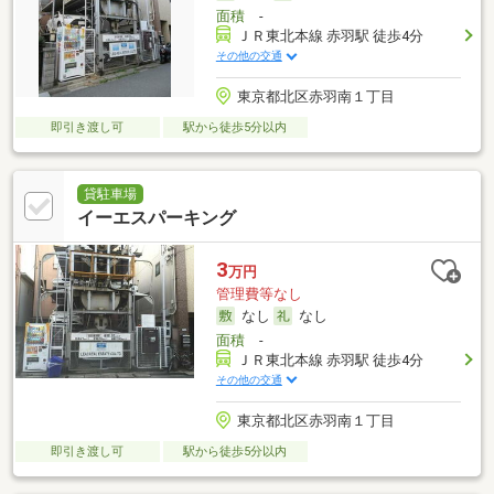
面積
-
ＪＲ東北本線 赤羽駅 徒歩4分
その他の交通
東京都北区赤羽南１丁目
即引き渡し可
駅から徒歩5分以内
貸駐車場
イーエスパーキング
3
万円
管理費等なし
なし
なし
面積
-
ＪＲ東北本線 赤羽駅 徒歩4分
その他の交通
東京都北区赤羽南１丁目
即引き渡し可
駅から徒歩5分以内