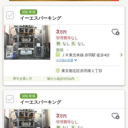
貸駐車場
イーエスパーキング
3
万円
管理費等なし
なし
なし
面積
-
ＪＲ東北本線 赤羽駅 徒歩4分
その他の交通
東京都北区赤羽南１丁目
即引き渡し可
駅から徒歩5分以内
貸駐車場
イーエスパーキング
3
万円
管理費等なし
なし
なし