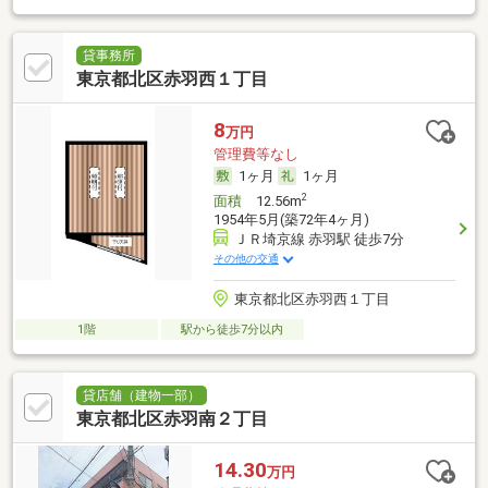
貸事務所
東京都北区赤羽西１丁目
8
万円
管理費等なし
1ヶ月
1ヶ月
2
面積
12.56m
1954年5月(築72年4ヶ月)
ＪＲ埼京線 赤羽駅 徒歩7分
その他の交通
東京都北区赤羽西１丁目
1階
駅から徒歩7分以内
貸店舗（建物一部）
東京都北区赤羽南２丁目
14.30
万円