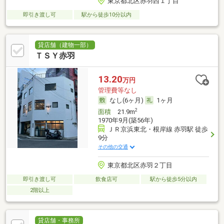
東京都北区赤羽西１丁目
即引き渡し可
駅から徒歩10分以内
貸店舗（建物一部）
ＴＳＹ赤羽
13.20
万円
管理費等なし
なし(6ヶ月)
1ヶ月
2
面積
21.9m
1970年9月(築56年)
ＪＲ京浜東北・根岸線 赤羽駅 徒歩
9分
その他の交通
東京都北区赤羽２丁目
即引き渡し可
飲食店可
駅から徒歩5分以内
2階以上
貸店舗・事務所