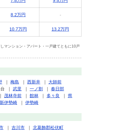
7.8万円
9.5万円
8.2万円
-
10.7万円
13.2万円
しマンション・アパート・一戸建てともに10戸
野
｜
梅島
｜
西新井
｜
大師前
ん台
｜
武里
｜
一ノ割
｜
春日部
｜
茂林寺前
｜
館林
｜
多々良
｜
県
新伊勢崎
｜
伊勢崎
市
｜
吉川市
｜
北葛飾郡松伏町