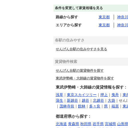
条件を変更して家賃相場を見る
路線から探す
東京都
神奈
エリアから探す
東京都
神奈
各駅の住みやすさ
せんげん台駅の住みやすさを見る
賃貸物件検索
せんげん台駅の賃貸物件を探す
東武伊勢崎・大師線の賃貸物件を探す
東武伊勢崎・大師線の賃貸情報を探す :
浅草
｜
東京スカイツリー
｜
押上
｜
曳舟
｜
東
蒲生
｜
新越谷
｜
越谷
｜
北越谷
｜
大袋
｜せん
｜
茂林寺前
｜
館林
｜
多々良
｜
県
｜
福居
｜
東
都道府県から探す :
北海道
青森県
秋田県
岩手県
宮城県
山形