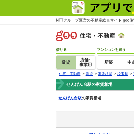
NTTグループ運営の不動産総合サイト goo
借りる
マンションを買う
店舗･
賃貸
新築
中
事業用
住宅・不動産
>
賃貸
>
家賃相場
>
埼玉県
>
せんげん台駅の家賃相場
せんげん台駅
の家賃相場