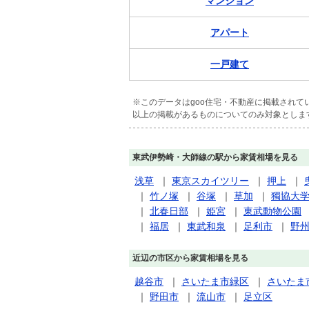
マンション
アパート
一戸建て
※このデータはgoo住宅・不動産に掲載され
以上の掲載があるものについてのみ対象としま
東武伊勢崎・大師線の駅から家賃相場を見る
浅草
｜
東京スカイツリー
｜
押上
｜
｜
竹ノ塚
｜
谷塚
｜
草加
｜
獨協大
｜
北春日部
｜
姫宮
｜
東武動物公園
｜
福居
｜
東武和泉
｜
足利市
｜
野
近辺の市区から家賃相場を見る
越谷市
｜
さいたま市緑区
｜
さいたま
｜
野田市
｜
流山市
｜
足立区