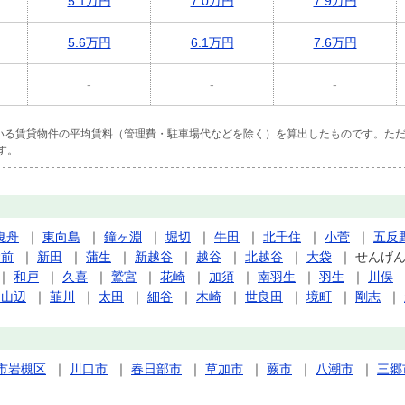
5.1万円
7.0万円
7.9万円
5.6万円
6.1万円
7.6万円
-
-
-
ている賃貸物件の平均賃料（管理費・駐車場代などを除く）を算出したものです。ただ
す。
曳舟
｜
東向島
｜
鐘ヶ淵
｜
堀切
｜
牛田
｜
北千住
｜
小菅
｜
五反
学前
｜
新田
｜
蒲生
｜
新越谷
｜
越谷
｜
北越谷
｜
大袋
｜
せんげ
｜
和戸
｜
久喜
｜
鷲宮
｜
花崎
｜
加須
｜
南羽生
｜
羽生
｜
川俣
州山辺
｜
韮川
｜
太田
｜
細谷
｜
木崎
｜
世良田
｜
境町
｜
剛志
｜
市岩槻区
｜
川口市
｜
春日部市
｜
草加市
｜
蕨市
｜
八潮市
｜
三郷