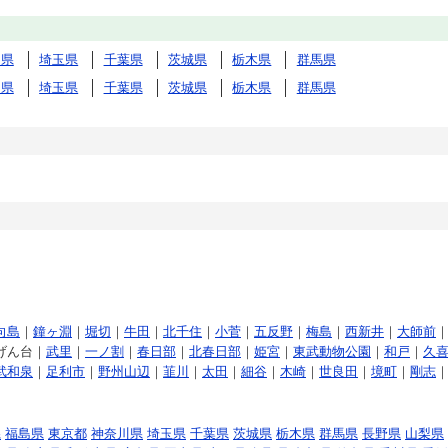
川県
埼玉県
千葉県
茨城県
栃木県
群馬県
川県
埼玉県
千葉県
茨城県
栃木県
群馬県
向島
｜
鐘ヶ淵
｜
堀切
｜
牛田
｜
北千住
｜
小菅
｜
五反野
｜
梅島
｜
西新井
｜
大師前
げん台｜
武里
｜
一ノ割
｜
春日部
｜
北春日部
｜
姫宮
｜
東武動物公園
｜
和戸
｜
久
武和泉
｜
足利市
｜
野州山辺
｜
韮川
｜
太田
｜
細谷
｜
木崎
｜
世良田
｜
境町
｜
剛志
県
福島県
東京都
神奈川県
埼玉県
千葉県
茨城県
栃木県
群馬県
長野県
山梨県