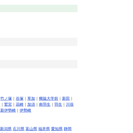
｜
竹ノ塚
｜
谷塚
｜
草加
｜
獨協大学前
｜
新田
｜
喜
｜
鷲宮
｜
花崎
｜
加須
｜
南羽生
｜
羽生
｜
川俣
｜
新伊勢崎
｜
伊勢崎
新潟県
石川県
富山県
福井県
愛知県
静岡