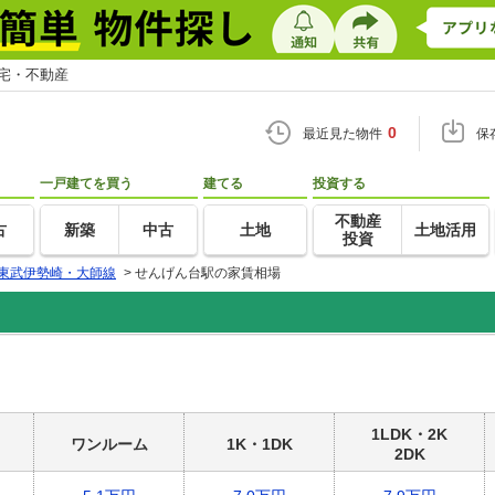
住宅・不動産
0
最近見た物件
保
一戸建てを買う
建てる
投資する
不動産
古
新築
中古
土地
土地活用
投資
東武伊勢崎・大師線
>
せんげん台駅の家賃相場
1LDK・2K
ワンルーム
1K・1DK
2DK