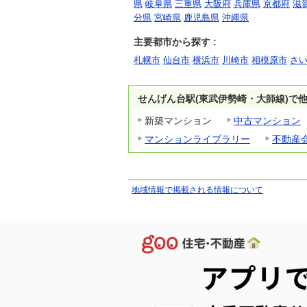
県
岐阜県
三重県
大阪府
兵庫県
京都府
滋
分県
宮崎県
鹿児島県
沖縄県
主要都市から探す :
札幌市
仙台市
横浜市
川崎市
相模原市
さ
せんげん台駅(東武伊勢崎・大師線)で
新築マンション
中古マンション
マンションライブラリー
不動産
地域情報で掲載される情報について