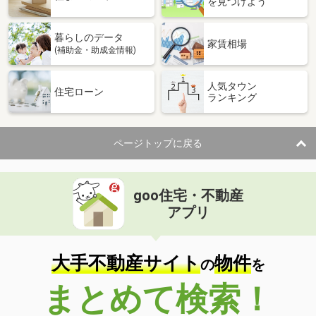
を見つけよう
暮らしのデータ
家賃相場
(補助金・助成金情報)
人気タウン
住宅ローン
ランキング
ページトップに戻る
goo住宅・不動産
アプリ
大手不動産サイト
物件
の
を
まとめて検索！