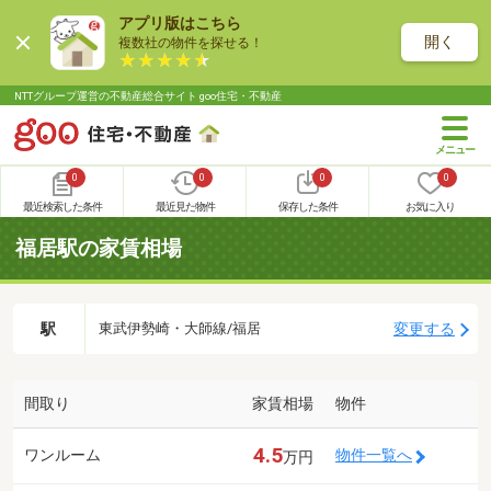
アプリ版はこちら
開く
複数社の物件を探せる！
NTTグループ運営の不動産総合サイト goo住宅・不動産
0
0
0
0
最近検索した条件
最近見た物件
保存した条件
お気に入り
福居駅の家賃相場
駅
変更する
東武伊勢崎・大師線/福居
間取り
家賃相場
物件
4.5
ワンルーム
物件一覧へ
万円