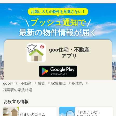
お気に入りの物件を見逃さない！
プッシュ通知で
最新の物件情報が届く
goo住宅・不動産
アプリ
goo住宅・不動産
賃貸
家賃相場
栃木県
福居駅の家賃相場
お役立ち情報
「住みたい街」
住まいのコラム