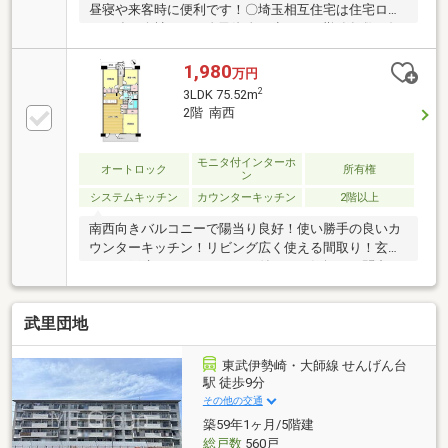
昼寝や来客時に便利です！〇埼玉相互住宅は住宅ロー
ンに強い会社です！自己資金が少ない、勤務年数が短
い、他に借り入れがある等、他社で断られた方も諦め
ずに当社にご相談ください！住宅ローン専門スタッフ
1,980
万円
が銀行窓口となり、様々な事例から適切なサポートを
2
3LDK 75.52m
お約束します(*^_^*)
2階 南西
モニタ付インターホ
オートロック
所有権
ン
システムキッチン
カウンターキッチン
2階以上
南西向きバルコニーで陽当り良好！使い勝手の良いカ
ウンターキッチン！リビング広く使える間取り！玄関
には一戸建てのようなポーチ付き！お気軽にお問合せ
下さい(*^_^*)
武里団地
東武伊勢崎・大師線 せんげん台
駅 徒歩9分
その他の交通
築59年1ヶ月/5階建
総戸数
560戸