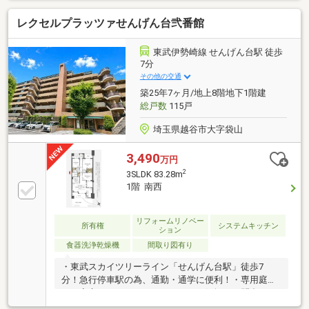
【やどかリッチ】使えます！豊かに過ごすには【イン
レクセルプラッツァせんげん台弐番館
テリア】家具や家電と【エクステリア】カーポートや
楽しめる庭、この充実度で変わってきます。これらを
一括で購入でき、その代金を住宅ローンに組み込むこ
東武伊勢崎線 せんげん台駅 徒歩
とが可能なサービス、それがやどかリッチです。
7分
その他の交通
築25年7ヶ月/地上8階地下1階建
総戸数
115戸
埼玉県越谷市大字袋山
3,490
万円
2
3SLDK 83.28m
1階 南西
リフォームリノベー
所有権
システムキッチン
ション
食器洗浄乾燥機
間取り図有り
・東武スカイツリーライン「せんげん台駅」徒歩7
分！急行停車駅の為、通勤・通学に便利！・専用庭付
き！安心オートロックシステム！お気軽にお問合せ下
さい(*^_^*)〇埼玉相互住宅は住宅ローンに強い会社で