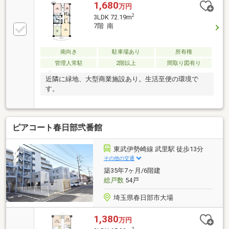
1,680
万円
2
3LDK 72.19m
7階 南
南向き
駐車場あり
所有権
管理人常駐
2階以上
間取り図有り
近隣に緑地、大型商業施設あり。生活至便の環境で
す。
ピアコート春日部弐番館
東武伊勢崎線 武里駅 徒歩13分
その他の交通
築35年7ヶ月/6階建
総戸数
54戸
埼玉県春日部市大場
1,380
万円