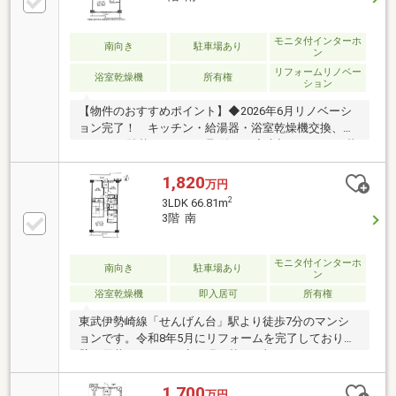
モニタ付インターホ
南向き
駐車場あり
ン
リフォームリノベー
浴室乾燥機
所有権
ション
【物件のおすすめポイント】◆2026年6月リノベーシ
ョン完了！ キッチン・給湯器・浴室乾燥機交換、ク
ロス・CF貼替、エアコン取付など◆大切なペットと暮
らせるお住まい(細則有)◆教育・商業施設が充実した
子育て世帯に優しい住環境◎ 武里南小学校まで徒歩
1,820
万円
約11分オンライン相談（ランチや仕事後の10分で完
2
3LDK 66.81m
結！簡易的なオンライン相談受付中♪）※資料のご請求
3階 南
は、下のオレンジマークの【資料請求】よりお問い合
わせください♪お待ちしております！※電話でのお問い
合わせは【048-797-8901】まで！お問い合わせの際は
モニタ付インターホ
南向き
駐車場あり
ン
【SUUMOを見た】とお伝えいただくとスムーズにご
浴室乾燥機
即入居可
所有権
案内できます♪
東武伊勢崎線「せんげん台」駅より徒歩7分のマンシ
ョンです。令和8年5月にリフォームを完了しており、
壁や天井のクロス、床の張り替えに加え、キッチンや
給湯器などの水回り設備も新調。エアコンや照明も設
置済みで快適に新生活を始められます。3LDKの間取り
1,700
万円