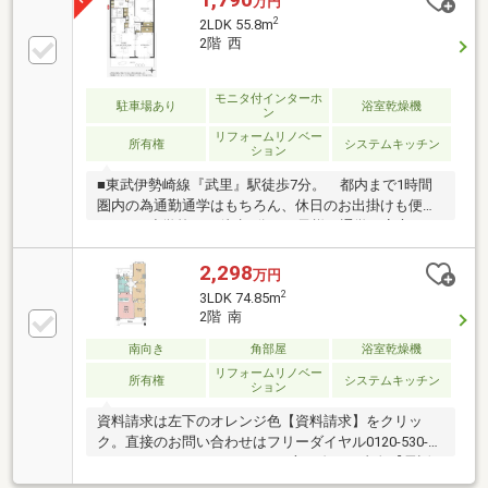
万円
2
2LDK 55.8m
2階 西
モニタ付インターホ
駐車場あり
浴室乾燥機
ン
リフォームリノベー
所有権
システムキッチン
ション
■東武伊勢崎線『武里』駅徒歩7分。 都内まで1時間
圏内の為通勤通学はもちろん、休日のお出掛けも便利
です。■小学校まで徒歩1分。お子様の通学も安心の距
離ですね。■ディスカウントストア『ラコマート』や
コンビニまで徒歩5分。 毎日のお買い物も夜更かし
2,298
万円
のお供も近場で調達可能です。■配管含むフルリノベ
2
3LDK 74.85m
ーションを施しております。■LDK12.1帖の横の洋室
2階 南
5.7帖はスライドドアを開くと 約18帖のリビングとし
ても活用できます。当社には住宅ローンのスペシャリ
南向き
角部屋
浴室乾燥機
ストもおります。「お家探し」「住宅ローン」は私達
リフォームリノベー
所有権
システムキッチン
ション
『NEXTplus（ネクストプラス）』 にお任せ下さい。
資料請求は左下のオレンジ色【資料請求】をクリッ
ク。直接のお問い合わせはフリーダイヤル0120-530-
077まで。（スマートフォンの方は右下の青色【電話
で問い合わせ】をクリック）☆テレビで紹介された