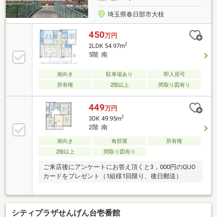
埼玉県春日部市大枝
450
万円
2
2LDK 54.97m
5階 南
南向き
駐車場あり
即入居可
所有権
2階以上
間取り図有り
449
万円
2
3DK 49.95m
2階 南
南向き
角部屋
所有権
2階以上
間取り図有り
ご来店後にアンケートにお答え頂くと3，000円のQUO
カードをプレゼント（1組様1回限り、後日郵送）
シティプラザせんげん台壱番館