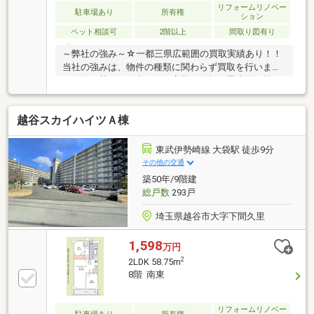
リフォームリノベー
駐車場あり
所有権
ション
ペット相談可
2階以上
間取り図有り
～弊社の強み～☆一都三県広範囲の買取実績あり！！
当社の強みは、物件の種類に関わらず買取を行いま
す。住み替えをお考えのお客様の負担を最小限に抑え
た住み替えを目的とした買取も受付中です！！査定無
料秘密厳守です。☆最新の相続情報が学べるセミナー
越谷スカイハイツＡ棟
を随時実施しています。相続に関しては、毎月開催の
無料セミナーや相談サービスを提供し、専門家による
サポートも行います。☆センチュリー21は全国の店舗
東武伊勢崎線 大袋駅 徒歩9分
数NO1！！弊社は昨年全店舗で4位の実績があります。
その他の交通
ネットワークを活かし、お客様に安心と信頼のサービ
築50年/9階建
スを提供し、楽しい物件探しをサポートさせていただ
総戸数
293戸
きます。お気軽にご相談ください。
埼玉県越谷市大字下間久里
1,598
万円
2
2LDK 58.75m
8階 南東
リフォームリノベー