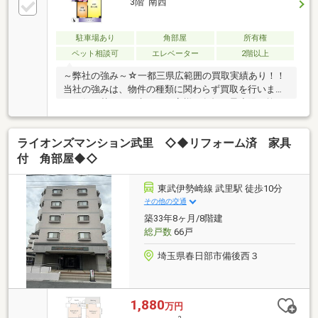
3階 南西
駐車場あり
角部屋
所有権
ペット相談可
エレベーター
2階以上
～弊社の強み～☆一都三県広範囲の買取実績あり！！
当社の強みは、物件の種類に関わらず買取を行いま
す。住み替えをお考えのお客様の負担を最小限に抑え
た住み替えを目的とした買取も受付中です！！査定無
料秘密厳守です。☆最新の相続情報が学べるセミナー
ライオンズマンション武里 ◇◆リフォーム済 家具
を随時実施しています。相続に関しては、毎月開催の
無料セミナーや相談サービスを提供し、専門家による
付 角部屋◆◇
サポートも行います。☆センチュリー21は全国の店舗
数NO1！！弊社は昨年全店舗で4位の実績があります。
東武伊勢崎線 武里駅 徒歩10分
ネットワークを活かし、お客様に安心と信頼のサービ
その他の交通
スを提供し、楽しい物件探しをサポートさせていただ
築33年8ヶ月/8階建
きます。お気軽にご相談ください。
総戸数
66戸
埼玉県春日部市備後西３
1,880
万円