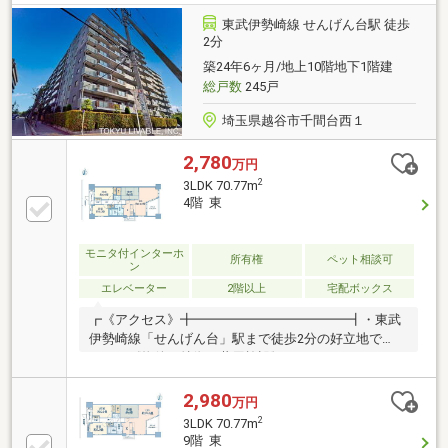
都度要確認・駐輪場：年額無償～1200円※シール代200
円/枚 空き状況都度要確認・バイク置場：無・ペット
東武伊勢崎線 せんげん台駅 徒歩
飼育：不可・キッチン、トイレ等リフォーム(2022年
2分
12月完了済)・家具付き物件：ダイニングセット4人
築24年6ヶ月/地上10階地下1階建
用・ソファー・ラグローテーブル・TVボード
総戸数
245戸
埼玉県越谷市千間台西１
2,780
万円
2
3LDK 70.77m
4階 東
モニタ付インターホ
所有権
ペット相談可
ン
エレベーター
2階以上
宅配ボックス
┏《アクセス》╋━━━━━━━━━━━━┫・東武
伊勢崎線「せんげん台」駅まで徒歩2分の好立地で
す。┏《物件の特徴・共用施設》
╋━━━━━━━━━━━━┫・4階部分、東・南向
きの3LDK、専有面積70.77m2（約21.40坪）のお部屋
2,980
万円
です。・リビングダイニングは天井高約2.6m、高さ約
2
3LDK 70.77m
2.4mのハイサッシュを採用しているため、開放感を実
9階 東