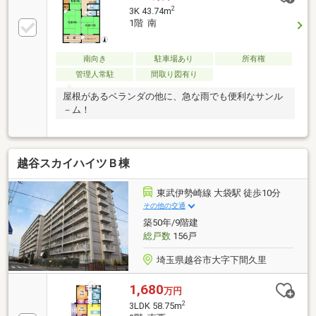
2
3K 43.74m
1階 南
南向き
駐車場あり
所有権
管理人常駐
間取り図有り
屋根があるベランダの他に、急な雨でも便利なサンル
－ム！
越谷スカイハイツＢ棟
東武伊勢崎線 大袋駅 徒歩10分
その他の交通
築50年/9階建
総戸数
156戸
埼玉県越谷市大字下間久里
1,680
万円
2
3LDK 58.75m