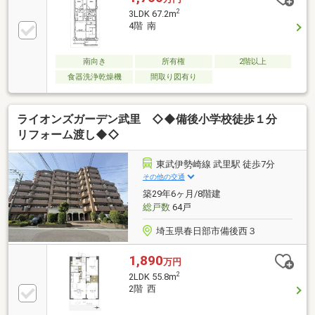
は南向きバルコニーで日当たり良好。マンション裏手
2
3LDK 67.2m
には公園があり住環境も良いです。1住戸2匹までペッ
4階 南
トと暮らせる点も魅力です。
南向き
所有権
2階以上
食器洗浄乾燥機
間取り図有り
ライオンズガーデン武里 ◇◆備後小学校徒歩１分
リフォーム渡し◆◇
東武伊勢崎線 武里駅 徒歩7分
その他の交通
築29年6ヶ月/8階建
総戸数
64戸
埼玉県春日部市備後西３
1,890
万円
2
2LDK 55.8m
2階 西