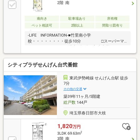
級品。「育てる段階からこだわった、素足で暮らした
2階 南
くなる本物の床」です。
南向き
駐車場あり
所有権
ペット相談可
2階以上
間取り図有り
-LIFE INFORMATION-■竹里南小学
校・・・・・・・・徒歩10分 □スーパーマ
ルサン・・・・・・・徒歩3分■春日部南中学
校・・・・・・徒歩29分 □ビッグ・エ
ー・・・・・・・・・・・・徒歩6分■竹里幼稚
シティプラザせんげん台弐番館
園・・・・・・・・・・・徒歩8分 □セブン
タウンせんげん台・・・徒歩7分○いぶきこどもクリニ
ック・・・徒歩1分 □竹里図書
東武伊勢崎線 せんげん台駅 徒歩
館・・・・・・・・・・・・・徒歩9分○桑島内
7分
科・・・・・・・・・・・・徒歩1分
その他の交通
築39年11ヶ月/5階建
総戸数
144戸
埼玉県春日部市大枝
1,820
万円
2
3LDK 69.63m
3階 南