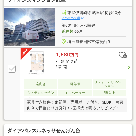
東武伊勢崎線 武里駅 徒歩10分
その他の交通
築33年8ヶ月/8階建
総戸数
66戸
埼玉県春日部市備後西３
1,880
万円
2
3LDK 61.2m
2階 南
リフォームリノベー
南向き
所有権
ション
システムキッチン
エレベーター
2階以上
家具付き物件！角部屋、専用ポーチ付き、3LDK、南東
向きで日当たりは良好！2面採光で明るいリビング！
家族との会話が増える対面式キッチン♪お湯を沸かし
直せる追い焚き機能付きです(*^^*)春日部市立備後小学
校徒歩3分(180ｍ)お子様の通学は安心です！・専用ポ
ダイアパレスルネッサせんげん台
ーチ面積：5.32平米・駐車場：8000円/月額 空き状況