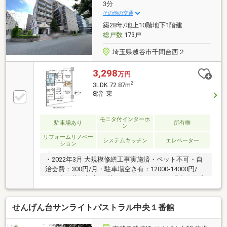
3分
その他の交通
築28年/地上10階地下1階建
総戸数
173戸
埼玉県越谷市千間台西２
3,298
万円
2
3LDK 72.87m
8階 東
モニタ付インターホ
駐車場あり
所有権
ン
リフォームリノベー
システムキッチン
エレベーター
ション
・2022年3月 大規模修繕工事実施済・ペット不可・自
治会費：300円/月・駐車場空き有：12000-14000円/
月 空き状況都度要確認 2025年12月10日現在☆住宅
ローンに強い埼玉相互住宅では、常に様々な金融機関
とやりとりをしている住宅ローン専門の部署がござい
せんげん台サンライトパストラル中央１番館
ますので、お客様一人一人に合った、またその時々に
最も良い条件でお借入れができるご提案をさせていた
だきます。住宅ローンに不安がある方、借り入れがで