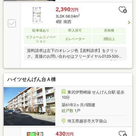
2,390
万円
2
3LDK 68.04m
4階 南西
駐車場あり
即入居可
所有権
リフォームリノベー
エレベーター
2階以上
ション
資料請求は左下のオレンジ色【資料請求】をクリッ
ク。直接のお問い合わせはフリーダイヤル0120-530-
077まで。（スマートフォンの方は右下の青色【電話
で問い合わせ】をクリック）☆テレビで紹介された
【やどかリッチ】使えます！豊かに過ごすには【イン
ハイツせんげん台Ａ棟
テリア】家具や家電と【エクステリア】カーポートや
楽しめる庭、この充実度で変わってきます。これらを
一括で購入でき、その代金を住宅ローンに組み込むこ
東武伊勢崎線 せんげん台駅 徒歩
とが可能なサービス、それがやどかリッチです。
10分
築61年2ヶ月/5階建
総戸数
1戸
埼玉県越谷市大字袋山
430
万円