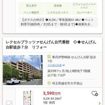
リフォームリノベー
即入居可
所有権
ション
ペット相談可
システムキッチン
エレベーター
【ポラスの仲介】◆3LDK／専有面積61.48㎡◆ペット
飼育可(細則有／犬2匹まで・猫3匹まで)◆南東向きバ
ルコニー・陽当り良好！◆リフォーム渡し（2026年8
月下旬完了予定） （交換／システムキッチン・ユニッ
トバス・洗面化粧台・トイレ・建具） （貼替／クロス
レクセルプラッツァせんげん台弐番館 ◇◆せんげん
全室・床材）（ハウスクリーニング 他）◆買物便利
（セブンイレブン360ｍ/MEATmeet大袋食肉卸売セン
台駅徒歩７分 リフォー
ター540ｍ/マツモトキヨシ500ｍ）
東武伊勢崎線 せんげん台駅 徒歩
7分
その他の交通
築25年7ヶ月/地上8階地下1階建
総戸数
115戸
埼玉県越谷市大字袋山
3,590
万円
2
3LDK 83.28m
1階 南西