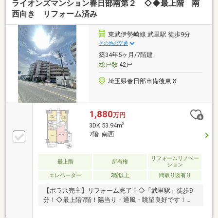
ライオンズマンション春日部南第２ ◇◆最上階 南
西向き リフォーム済み
東武伊勢崎線 武里駅 徒歩9分
その他の交通
築34年5ヶ月/7階建
総戸数
42戸
埼玉県春日部市備後東６
1,880
万円
2
3DK 53.94m
7階 南西
リフォームリノベー
最上階
所有権
ション
エレベーター
2階以上
間取り図有り
【ポラス売主】リフォーム完了！◇「武里駅」徒歩9
分！◇最上階7階！陽当り・通風・眺望良好です！
◇3DK・専有面積53.94㎡・二面バルコニー！◇ポラス