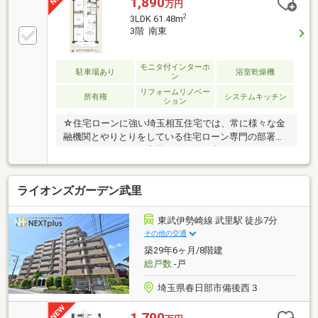
1,890
万円
ポートいたします！◎住宅ローンご相談ください♪
2
3LDK 61.48m
低金利×保障内容充実の金融機関ご紹介いたしま
3階 南東
す！ 諸費用のお借入れも可能です♪◇マイホーム購
入は、一生の中でも大きな決断のひとつです。 専門
的な知識だけでなく、「人と人とのつながり」や「心
モニタ付インターホ
駐車場あり
浴室乾燥機
ン
の通う対応」が何より大切だと、考えています。 お
リフォームリノベー
気軽にお問合せください！
所有権
システムキッチン
ション
☆住宅ローンに強い埼玉相互住宅では、常に様々な金
融機関とやりとりをしている住宅ローン専門の部署が
ございますので、お客様一人一人に合った、またその
時々に最も良い条件でお借入れができるご提案をさせ
ていただきます。住宅ローンに不安がある方、借り入
ライオンズガーデン武里
れができないと思っている方、あきらめる前に一度埼
玉相互住宅（株）東越谷店までお越しください！
東武伊勢崎線 武里駅 徒歩7分
その他の交通
築29年6ヶ月/8階建
総戸数
-戸
埼玉県春日部市備後西３
1,790