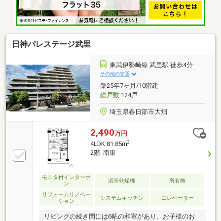
日神パレステージ武里
東武伊勢崎線 武里駅 徒歩4分
その他の交通
築25年7ヶ月/10階建
総戸数
124戸
埼玉県春日部市大畑
2,490
万円
2
4LDK 81.85m
2階 南東
モニタ付インターホ
浴室乾燥機
所有権
ン
リフォームリノベー
システムキッチン
エレベーター
ション
リビングの続き間には6帖の和室があり、お子様のお