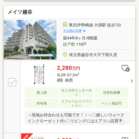
でリフォーム済み(2026年8月)（フルリフォーム予定／
キッチン・浴室・洗面化粧台交換/クロス貼替 他）◇
メイツ越谷
周辺に生活利便施設がそろう便利な住環境 （セブンイ
レブン160ｍ/ラコマート900ｍ/武里郵便局600ｍ/大枝
公園800ｍ）
東武伊勢崎線 大袋駅 徒歩7分
その他の交通
築44年8ヶ月/8階建
総戸数
118戸
埼玉県越谷市大字下間久里
2,280
万円
2
3LDK 67.2m
8階 南西
モニタ付インターホ
最上階
浴室乾燥機
ン
リフォームリノベー
所有権
ペット相談可
ション
～現地お待合わせも可能です！！～〇嬉しいウォーク
インクローゼット付♪〇リビングにはエアコン設置予
定！◆◆◆V i v i o 草加店◆◆◆《おかげさまで創業
１７年目》～東京都・埼玉県・千葉県で販売実績多数
～経験豊富なエージェントと提携業者（FPなど）がサ