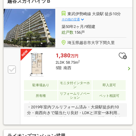
越谷スカイハイツＢ
三県 12店舗にて営業展開しております。大宮営業所は
旧中山道沿い、駅徒歩5分！総勢10名のスタッフが、
あなたの「売りたい」「買いたい」「貸したい」「借
東武伊勢崎線 大袋駅 徒歩10分
りたい」「リフォームしたい」をサポート。エリアご
その他の交通
との専属スタッフがリクエストにお答えします。豊富
築50年2ヶ月/9階建
な情報量と親切丁寧なサービスをお約束いたします◇
総戸数
156戸
埼玉県越谷市大字下間久里
1,380
万円
2
2LDK 58.75m
5階 南西
モニタ付インターホ
駐車場あり
即入居可
ン
リフォームリノベー
所有権
ペット相談可
ション
・2019年室内フルリフォーム済み・大袋駅徒歩約10
分・南西向きで陽当たり良好・LDKと洋室一体利用可
能・家事動線にも配慮された使いやすい間取り・室内
大変きれいにお使いです
ライオンズマンション武里