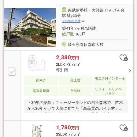
東武伊勢崎・大師線 せんげん台
駅 徒歩5分
その他の交通
築41年7ヶ月/5階建
総戸数
165戸
埼玉県春日部市大枝
2,380
万円
2
2LDK 73.73m
5階 南
モニタ付インターホ
南向き
最上階
ン
リフォームリノベー
浴室乾燥機
所有権
ション
・30年の結晶：ニュージーランドの自社森林で、苗木
から30年かけて大切に育てた「高品質のパイン材」を
使用。・浮造りの心地よさ：木目の凹凸を際立たせる
加工で、素足に馴染むさらりとした質感と温かさを実
現。・一生モノの価値：無垢材ならではの調湿作用
1,780
万円
と、年月とともに深まる「飴色のツヤ」を楽しめる一
2
3SLDK 77.5m