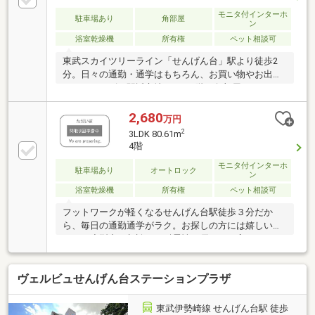
感いただけます。・大規模マンションならではの共用
モニタ付インターホ
施設が充実しており、屋上庭園「スカイガーデン」や
駐車場あり
角部屋
ン
「キッズ＆ユニバーサルホール」をはじめ、フィット
浴室乾燥機
所有権
ペット相談可
ネススタジオ、スタディホール、ゲストハウスなど、
多様なライフスタイルに応える空間が揃っています。
東武スカイツリーライン「せんげん台」駅より徒歩2
分。日々の通勤・通学はもちろん、お買い物やお出か
けもスムーズな駅近立地です。9階の角部屋につき、2
面採光で明るく風通しの良い住空間。バルコニーから
は遠くまで街並みを見渡せ、高層階ならではの開放感
2,680
万円
をお楽しみいただけます室内は良好な状態を保ってお
2
3LDK 80.61m
り、和室とLDは続き間としてもお使いいただける可変
4階
性のある間取りです。空室のため、お客様のご都合に
モニタ付インターホ
合わせたタイミングで内覧可能です。-LIFE
駐車場あり
オートロック
ン
INFORMATION-■千間台小学校…徒歩13分□ビッグ・エ
浴室乾燥機
所有権
ペット相談可
ー…徒歩6分■千間台中学校…徒歩21分□ラーテルマルサ
ン…徒歩7分□セブンイレブン
フットワークが軽くなるせんげん台駅徒歩３分だか
ら、毎日の通勤通学がラク。お探しの方には嬉しいペ
ット（小型犬）相談可。耐震性に優れると言われるＲ
Ｃ構造のマンション。自然に団らんが生まれる３ＬＤ
Ｋ。
ヴェルビュせんげん台ステーションプラザ
東武伊勢崎線 せんげん台駅 徒歩