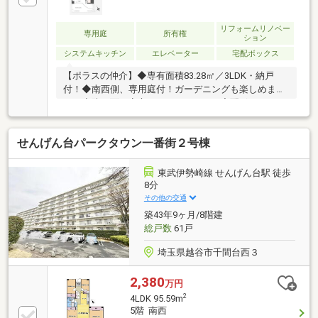
リフォームリノベー
専用庭
所有権
ション
システムキッチン
エレベーター
宅配ボックス
【ポラスの仲介】◆専有面積83.28㎡／3LDK・納戸
付！◆南西側、専用庭付！ガーデニングも楽しめま
す！◆防犯面も安心、オートロック・宅配ボックス
付！【リフォーム渡し】（2026年7月完了予定）（交
換／システムキッチン（食洗機付）・ユニットバス・
せんげん台パークタウン一番街２号棟
洗面化粧台・トイレ・建具）（貼替／クロス全室・床
材） 他
東武伊勢崎線 せんげん台駅 徒歩
8分
その他の交通
築43年9ヶ月/8階建
総戸数
61戸
埼玉県越谷市千間台西３
2,380
万円
2
4LDK 95.59m
5階 南西