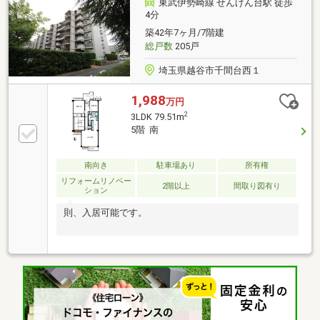
東武伊勢崎線 せんげん台駅 徒歩
きないと思っている方、あきらめる前に一度埼玉相互
4分
住宅（株）東越谷店までお越しください！
築42年7ヶ月/7階建
総戸数
205戸
埼玉県越谷市千間台西１
1,988
万円
2
3LDK 79.51m
5階 南
南向き
駐車場あり
所有権
リフォームリノベー
2階以上
間取り図有り
ション
則、入居可能です。