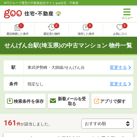
NTTグループ運営の不動産総合サイト goo住宅・不動産
1
0
0
0
最近検索した条件
最近見た物件
保存した条件
お気に入り
せんげん台駅(埼玉県)の中古マンション 物件一覧
駅
変更する
東武伊勢崎・大師線/せんげん台
条件
変更する
指定なし
新着メールを受
検索条件を保存
アプリで探す
取る
161
件
が該当しました。