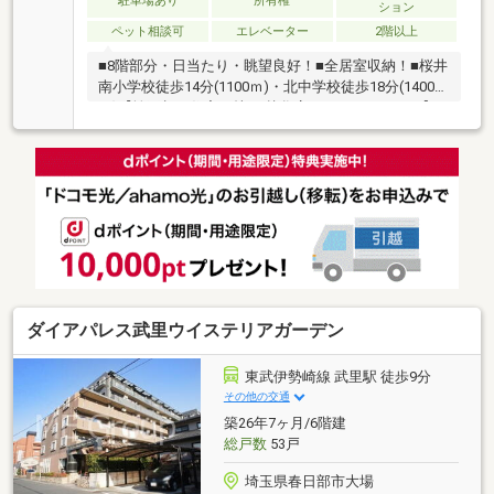
駐車場あり
所有権
ション
ペット相談可
エレベーター
2階以上
■8階部分・日当たり・眺望良好！■全居室収納！■桜井
南小学校徒歩14分(1100ｍ)・北中学校徒歩18分(1400
ｍ)【埼玉相互住宅（株） 越谷店はここがつよい！】
◆地域密着50年以上！越谷市出身・在籍のスタッフも
多いので、越谷市と近隣の草加市、春日部市、吉川
市、八潮市、松伏町、東川口・浦和美園エリアなどの
ことなら私たちにお任せください！◆住宅ローンに強
い！住宅ローン専門スタッフが銀行窓口となり、様々
な事例から適切なサポートをお約束します！ ◆取り扱
い物件が豊富！越谷市を中心に数ある物件の中からお
客様のご要望に沿った物件をご提案させて頂きます！
ダイアパレス武里ウイステリアガーデン
東武伊勢崎線 武里駅 徒歩9分
その他の交通
築26年7ヶ月/6階建
総戸数
53戸
埼玉県春日部市大場