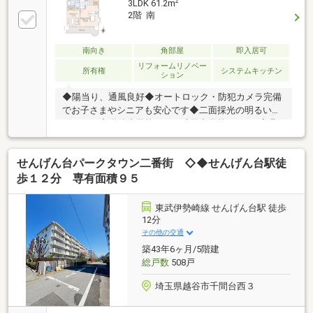
2
3LDK 61.2m
2階 南
南向き
角部屋
即入居可
リフォームリノベー
所有権
システムキッチン
ション
◆陽当り、通風良好◆オートロック・防犯カメラ完備
でお子さまやシニアも安心です◆二面採光の明るいリ
ビング！◆備後小学校200ｍ/武里中学校860ｍ＜家具
付フルリフォーム物件＞(2022年12月完了)（家具）ダ
イニングセット(4人用)/ソファー/ラグ/ローテーブ
せんげん台パークタウン二番街 ◇◆せんげん台駅徒
ル/TVボード(詳細は担当まで)（リフォーム内容）食洗
機付システムキッチン/追炊機能付ユニットバス/洗面
歩１２分 専有面積９５
化粧台/ウォシュレットトイレ/給湯器交換/クロス貼替
(全室)/建具(全部)/照明器具設置/エアコン1台 他
東武伊勢崎線 せんげん台駅 徒歩
12分
その他の交通
築43年6ヶ月/5階建
総戸数
508戸
埼玉県越谷市千間台西３