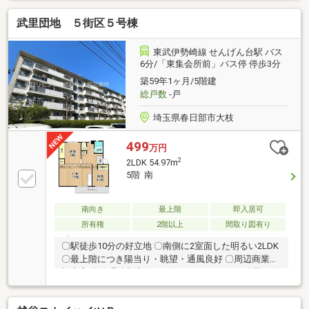
す！自己資金が少ない、勤務年数が短い、他に借り入
武里団地 ５街区５号棟
れがある等、他社で断られた方も諦めずに当社にご相
談ください！住宅ローン専門スタッフが銀行窓口とな
り、様々な事例から適切なサポートをお約束します
東武伊勢崎線 せんげん台駅 バス
(*^_^*)
6分/「東集会所前」バス停 停歩3分
築59年1ヶ月/5階建
総戸数
-戸
埼玉県春日部市大枝
499
万円
2
2LDK 54.97m
5階 南
南向き
最上階
即入居可
所有権
2階以上
間取り図有り
〇駅徒歩10分の好立地 〇南側に2室面した明るい2LDK
〇最上階につき陽当り・眺望・通風良好 〇周辺商業施
設充実 〇管理体制良好なビッグコミュニティ 〇即お引
渡し可〇お好みのリフォームプランご提案します◇今
年で創業54年！朝日リビング株式会社です。関東一都