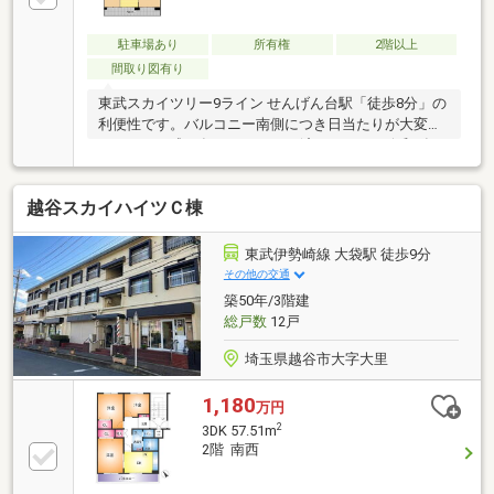
駐車場あり
所有権
2階以上
間取り図有り
東武スカイツリー9ライン せんげん台駅「徒歩8分」の
利便性です。バルコニー南側につき日当たりが大変良
いです。平成25年にリフォーム済みですが、令和8年3
月にクロス張替え並びにハウスクリーニング実施予定
です。高齢者も安心な一部バリアフリー仕様。是非一
越谷スカイハイツＣ棟
度現地内覧にお越しください。お問合せをお待ちして
おります。「エステート白馬が選ばれるポイント」■
提携FPへの無料個別相談サービス社外の中立的なファ
東武伊勢崎線 大袋駅 徒歩9分
イナンシャルプランナーと無料相談できます。ローン
その他の交通
返済計画・教育・老後の資金等も含めてシミュレーシ
築50年/3階建
ョンをご提案。■物件情報が豊富越谷市を中心にたく
総戸数
12戸
さんの情報をご用意。
埼玉県越谷市大字大里
1,180
万円
2
3DK 57.51m
2階 南西