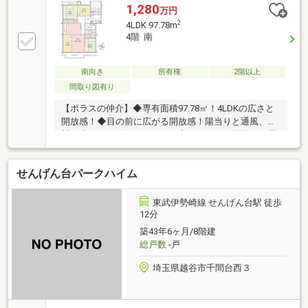
1,280
万円
2
4LDK 97.78m
4階 南
南向き
所有権
2階以上
間取り図有り
【ポラスの仲介】◆専有面積97.78㎡！4LDKの広さと
開放感！◆目の前に広がる開放感！陽当りと通風、眺
望に恵まれたお住まいです！◆バルコニー前面は平屋
低層の自治会事務所のため開けた眺望です！◆室内大
変きれいにお使いです！状態良好です！ぜひご内覧く
せんげん台パークハイム
ださい！◆周辺に生活利便施設が充実！（イオンスタ
イル290ｍ/ドラッグコスモス260ｍ/セブンイレブン
450ｍ/千間台第4公園290ｍ/ファミリークリニック越
東武伊勢崎線 せんげん台駅 徒歩
谷550ｍ）※ポンプ室 集会所持分あり ※契約不適合
12分
責任免責 ※自治会費月額300円(任意)
築43年6ヶ月/8階建
総戸数
-戸
埼玉県越谷市千間台西３