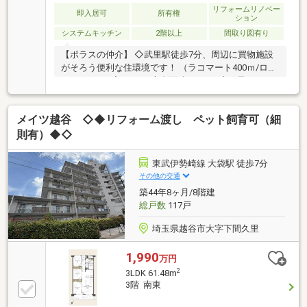
リフォームリノベー
即入居可
所有権
ション
システムキッチン
2階以上
間取り図有り
【ポラスの仲介】 ◇武里駅徒歩7分、周辺に買物施設
がそろう便利な住環境です！ （ラコマート400ｍ/ロー
ソン380ｍ）◇2LDK／専有面積55.80㎡ ◇お子さまの
通学も安心、備後小学校徒歩1分(80ｍ)◇防犯面も安
心、オートロック付！ ＜リフォーム渡し＞(2026年6月
メイツ越谷 ◇◆リフォーム渡し ペット飼育可（細
完了予定) （交換／システムキッチン・ユニットバ
ス・洗面化粧台・トイレ・建具・配管更新） （その他
則有）◆◇
／全室クロス貼替・床材貼替 ハウスクリーニング）
東武伊勢崎線 大袋駅 徒歩7分
その他の交通
築44年8ヶ月/8階建
総戸数
117戸
埼玉県越谷市大字下間久里
1,990
万円
2
3LDK 61.48m
3階 南東