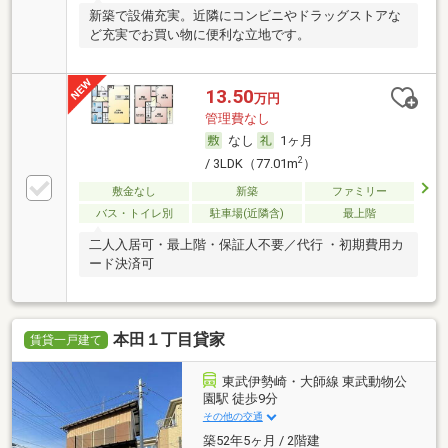
新築で設備充実。近隣にコンビニやドラッグストアな
ど充実でお買い物に便利な立地です。
13.50
万円
管理費なし
なし
1ヶ月
2
/ 3LDK（77.01m
）
敷金なし
新築
ファミリー
バス・トイレ別
駐車場(近隣含)
最上階
二人入居可・最上階・保証人不要／代行 ・初期費用カ
ード決済可
本田１丁目貸家
賃貸一戸建て
東武伊勢崎・大師線 東武動物公
園駅 徒歩9分
その他の交通
築52年5ヶ月 / 2階建