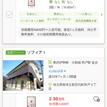
なし
なし
2
2階 / 1K（16.82m
）
礼金なし
敷金なし
一人暮らし
モニタ付インターホ
インターネット無料
室内洗濯機置き場
ン
初期費用40650円〜入居可能。家賃1ヵ月無料、仲介手
数料無料、その他初期費用免除あり。
ソフィアＩ
賃貸アパート
東武伊勢崎・大師線 和戸駅 徒歩
5分
その他の交通
築33年7ヶ月 / 2階建
埼玉県南埼玉郡宮代町和戸４丁
目
2.30
万円
管理費3,000円