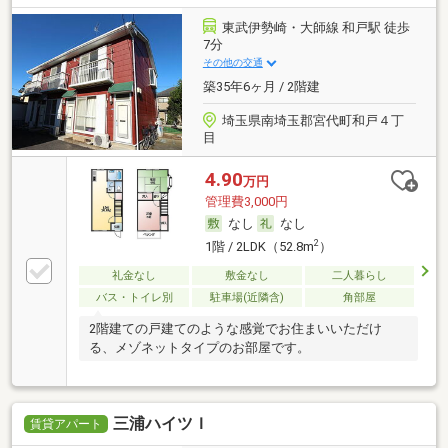
東武伊勢崎・大師線 和戸駅 徒歩
7分
その他の交通
築35年6ヶ月 / 2階建
埼玉県南埼玉郡宮代町和戸４丁
目
4.90
万円
管理費3,000円
なし
なし
2
1階 / 2LDK（52.8m
）
礼金なし
敷金なし
二人暮らし
バス・トイレ別
駐車場(近隣含)
角部屋
2階建ての戸建てのような感覚でお住まいいただけ
る、メゾネットタイプのお部屋です。
三浦ハイツＩ
賃貸アパート