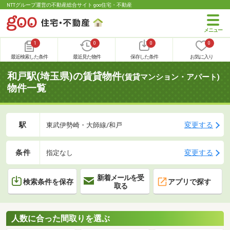
NTTグループ運営の不動産総合サイト goo住宅・不動産
1
0
0
0
最近検索した条件
最近見た物件
保存した条件
お気に入り
和戸駅(埼玉県)の賃貸物件
(賃貸マンション・アパート)
物件一覧
駅
変更する
東武伊勢崎・大師線/和戸
条件
変更する
指定なし
新着メールを受
検索条件を保存
アプリで探す
取る
人数に合った間取りを選ぶ