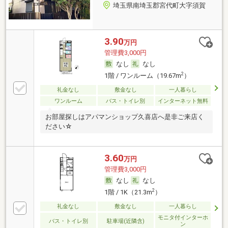
埼玉県南埼玉郡宮代町大字須賀
3.90
万円
管理費3,000円
なし
なし
2
1階 / ワンルーム（19.67m
）
礼金なし
敷金なし
一人暮らし
ワンルーム
バス・トイレ別
インターネット無料
お部屋探しはアパマンショップ久喜店へ是非ご来店く
ださい☆
3.60
万円
管理費3,000円
なし
なし
2
1階 / 1K（21.3m
）
礼金なし
敷金なし
一人暮らし
モニタ付インターホ
バス・トイレ別
駐車場(近隣含)
ン