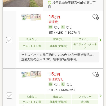
埼玉県南埼玉郡宮代町笠原１丁
目
15
万円
管理費-
なし
なし
2
1階 / 4LDK（130.07m
）
礼金なし
敷金なし
ファミリー
モニタ付インターホ
バス・トイレ別
駐車場(近隣含)
ン
セキスイハイム施工物件。2020年12月外壁塗装済み。
設備充実の広々4LDK。駐車場3台駐車可。
15
万円
管理費なし
なし
なし
2
/ 4LDK（130.07m
）
礼金なし
敷金なし
ファミリー
バス・トイレ別
駐車場(近隣含)
最上階