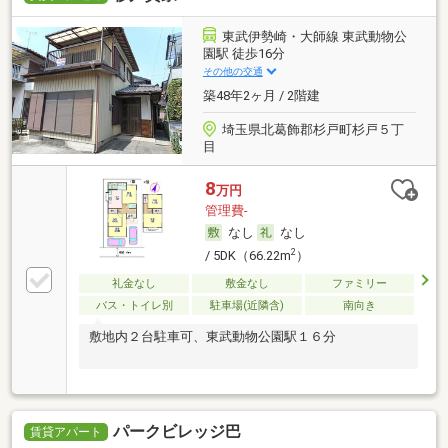
東武伊勢崎・大師線 東武動物公
園駅 徒歩16分
その他の交通
築48年2ヶ月 / 2階建
埼玉県北葛飾郡杉戸町杉戸５丁
目
8
万円
管理費-
なし
なし
2
/ 5DK（66.22m
）
礼金なし
敷金なし
ファミリー
バス・トイレ別
駐車場(近隣含)
南向き
敷地内２台駐車可、東武動物公園駅１６分
パークビレッジ巴
賃貸アパート