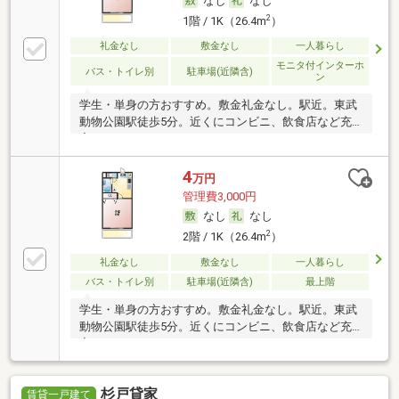
なし
なし
2
1階 / 1K（26.4m
）
礼金なし
敷金なし
一人暮らし
モニタ付インターホ
バス・トイレ別
駐車場(近隣含)
ン
学生・単身の方おすすめ。敷金礼金なし。駅近。東武
動物公園駅徒歩5分。近くにコンビニ、飲食店など充
実。
4
万円
管理費3,000円
なし
なし
2
2階 / 1K（26.4m
）
礼金なし
敷金なし
一人暮らし
バス・トイレ別
駐車場(近隣含)
最上階
学生・単身の方おすすめ。敷金礼金なし。駅近。東武
動物公園駅徒歩5分。近くにコンビニ、飲食店など充
実。
杉戸貸家
賃貸一戸建て