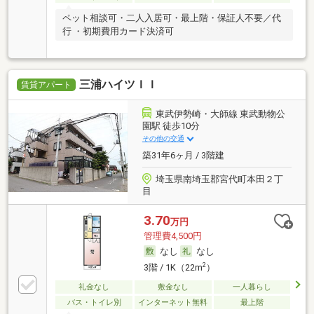
ペット相談可・二人入居可・最上階・保証人不要／代
行 ・初期費用カード決済可
三浦ハイツＩＩ
賃貸アパート
東武伊勢崎・大師線 東武動物公
園駅 徒歩10分
その他の交通
築31年6ヶ月 / 3階建
埼玉県南埼玉郡宮代町本田２丁
目
3.70
万円
管理費4,500円
なし
なし
2
3階 / 1K（22m
）
礼金なし
敷金なし
一人暮らし
バス・トイレ別
インターネット無料
最上階