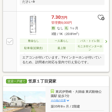
ださい☆
7.30
万円
管理費8,000円
なし
1ヶ月
2
3階 / 1K（20.81m
）
敷金なし
一人暮らし
バス・トイレ別
モニタ付インターホ
駐車場(近隣含)
最上階
ン
エアコンが付いています。TVインターホンが付いてい
るため、訪問者の対応を室内で行え安心です。
笠原１丁目貸家
賃貸一戸建て
東武伊勢崎・大師線 東武動物公
園駅 徒歩7分
その他の交通
築35年8ヶ月 / 2階建