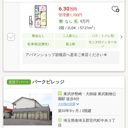
6.30
万円
管理費1,700円
なし
9万円
2
2階 / 2LDK（57.21m
）
敷金なし
二人暮らし
バス・トイレ別
モニタ付インターホ
駐車場(近隣含)
最上階
ン
アパマンショップ岩槻店へ是非ご来店ください☆
パークビレッジ
賃貸アパート
東武伊勢崎・大師線 東武動物公
園駅 徒歩6分
その他の交通
築33年9ヶ月 / 2階建
埼玉県南埼玉郡宮代町中央３丁
目