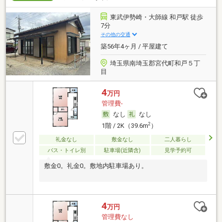
東武伊勢崎・大師線 和戸駅 徒歩
7分
その他の交通
築56年4ヶ月 / 平屋建て
埼玉県南埼玉郡宮代町和戸５丁
目
4
万円
管理費-
なし
なし
2
1階 / 2K（39.6m
）
礼金なし
敷金なし
二人暮らし
バス・トイレ別
駐車場(近隣含)
見学予約可
敷金0。礼金0。敷地内駐車場あり。
4
万円
管理費なし