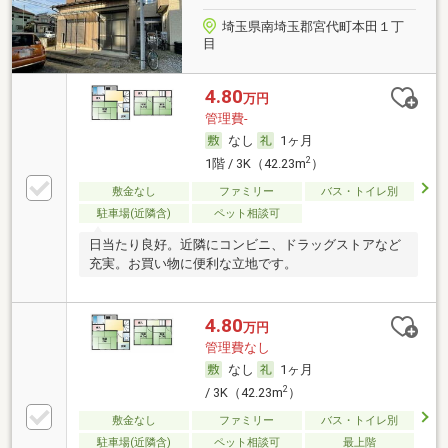
埼玉県南埼玉郡宮代町本田１丁
目
4.80
万円
管理費-
なし
1ヶ月
2
1階 / 3K（42.23m
）
敷金なし
ファミリー
バス・トイレ別
駐車場(近隣含)
ペット相談可
日当たり良好。近隣にコンビニ、ドラッグストアなど
充実。お買い物に便利な立地です。
4.80
万円
管理費なし
なし
1ヶ月
2
/ 3K（42.23m
）
敷金なし
ファミリー
バス・トイレ別
駐車場(近隣含)
ペット相談可
最上階