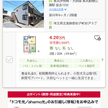
東武伊勢崎・大師線 東武動物公
園駅 徒歩13分
その他の交通
築32年6ヶ月 / 2階建
埼玉県北葛飾郡杉戸町杉戸５丁
目
4.20
万円
管理費3,000円
なし
なし
2
2階 / 2DK（39.6m
）
礼金なし
敷金なし
二人暮らし
バス・トイレ別
駐車場(近隣含)
ペット相談可
敷金礼金0。初期費用抑えられます。小型犬又は猫1匹
飼育可アパート。大切なペットと一緒に生活できま
す。