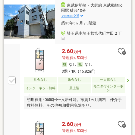
東武伊勢崎・大師線 東武動物公
園駅 徒歩10分
その他の交通
築35年5ヶ月 / 3階建
埼玉県南埼玉郡宮代町本田２丁
目
2.60
万円
管理費4,500円
なし
なし
2
3階 / 1K（16.82m
）
礼金なし
敷金なし
一人暮らし
モニタ付インターホ
インターネット無料
最上階
ン
初期費用40650円〜入居可能。家賃1ヵ月無料、仲介手
数料無料、その他初期費用免除あり。
2.60
万円
管理費4,500円