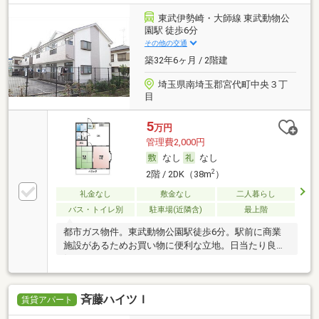
東武伊勢崎・大師線 東武動物公
園駅 徒歩6分
その他の交通
築32年6ヶ月 / 2階建
埼玉県南埼玉郡宮代町中央３丁
目
5
万円
管理費2,000円
なし
なし
2
2階 / 2DK（38m
）
礼金なし
敷金なし
二人暮らし
バス・トイレ別
駐車場(近隣含)
最上階
都市ガス物件。東武動物公園駅徒歩6分。駅前に商業
施設があるためお買い物に便利な立地。日当たり良
好。
斉藤ハイツＩ
賃貸アパート