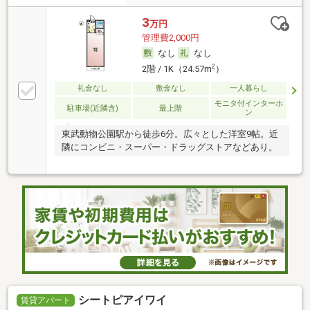
3
万円
管理費2,000円
なし
なし
2
2階 / 1K（24.57m
）
礼金なし
敷金なし
一人暮らし
モニタ付インターホ
駐車場(近隣含)
最上階
ン
東武動物公園駅から徒歩6分。広々とした洋室9帖。近
隣にコンビニ・スーパー・ドラッグストアなどあり。
シートピアイワイ
賃貸アパート