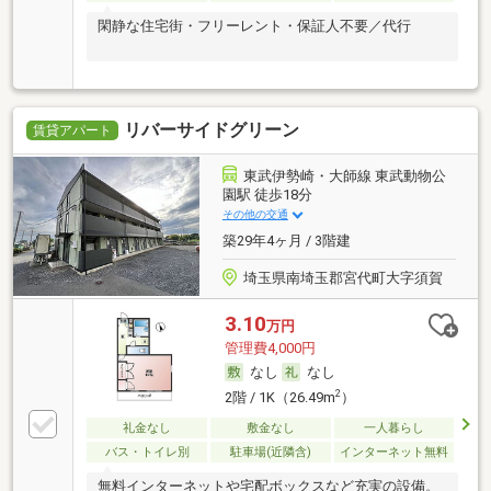
閑静な住宅街・フリーレント・保証人不要／代行
リバーサイドグリーン
賃貸アパート
東武伊勢崎・大師線 東武動物公
園駅 徒歩18分
その他の交通
築29年4ヶ月 / 3階建
埼玉県南埼玉郡宮代町大字須賀
3.10
万円
管理費4,000円
なし
なし
2
2階 / 1K（26.49m
）
礼金なし
敷金なし
一人暮らし
バス・トイレ別
駐車場(近隣含)
インターネット無料
無料インターネットや宅配ボックスなど充実の設備。