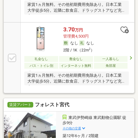
家賃1ヵ月無料。その他初期費用免除あり。日本工業
大学徒歩5分。近隣に飲食店、ドラッグストアなど充
実。
3.70
万円
管理費4,500円
なし
なし
2
2階 / 1K（22m
）
礼金なし
敷金なし
一人暮らし
バス・トイレ別
インターネット無料
角部屋
家賃1ヵ月無料。その他初期費用免除あり。日本工業
大学徒歩5分。近隣に飲食店、ドラッグストアなど充
実。
フォレスト宮代
賃貸アパート
東武伊勢崎線 東武動物公園駅 徒
歩9分
その他の交通
築12年6ヶ月 / 2階建