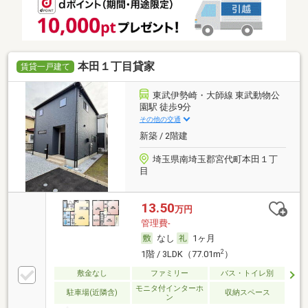
本田１丁目貸家
賃貸一戸建て
東武伊勢崎・大師線 東武動物公
園駅 徒歩9分
その他の交通
新築 / 2階建
埼玉県南埼玉郡宮代町本田１丁
目
13.50
万円
管理費-
なし
1ヶ月
2
1階 / 3LDK（77.01m
）
敷金なし
ファミリー
バス・トイレ別
モニタ付インターホ
駐車場(近隣含)
収納スペース
ン