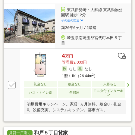
東武伊勢崎・大師線 東武動物公
園駅 徒歩12分
その他の交通
築26年6ヶ月 / 2階建
埼玉県南埼玉郡宮代町本田５丁
目
4
万円
管理費2,000円
なし
なし
2
1階 / 1K（26.44m
）
礼金なし
敷金なし
一人暮らし
モニタ付インターホ
バス・トイレ別
角部屋
ン
初期費用キャンペーン。家賃1ヵ月無料、敷金0・礼金
0。設備充実。システムキッチン。都市ガス。
和戸５丁目貸家
賃貸一戸建て