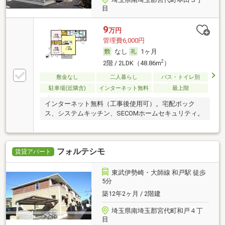
目
9
万円
管理費6,000円
なし
1ヶ月
2
2階 / 2LDK（48.86m
）
敷金なし
二人暮らし
バス・トイレ別
駐車場(近隣含)
インターネット無料
最上階
インターネット無料（工事後使用可）。宅配ボック
ス、システムキッチン、SECOMホームセキュリティ。
フォルテシモ
賃貸アパート
東武伊勢崎・大師線 和戸駅 徒歩
5分
築12年2ヶ月 / 2階建
埼玉県南埼玉郡宮代町和戸４丁
目