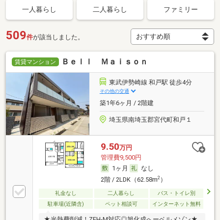
一人暮らし
二人暮らし
ファミリー
509
件
が該当しました。
Ｂｅｌｌ Ｍａｉｓｏｎ
賃貸マンション
東武伊勢崎線 和戸駅 徒歩4分
その他の交通
築1年6ヶ月 / 2階建
埼玉県南埼玉郡宮代町和戸１
9.50
万円
管理費9,500円
1ヶ月
なし
2
2階 / 2LDK（62.58m
）
礼金なし
二人暮らし
バス・トイレ別
駐車場(近隣含)
ペット相談可
インターネット無料
★光熱費削減！ZEH-M対応◎旭化成へーベルメゾン★