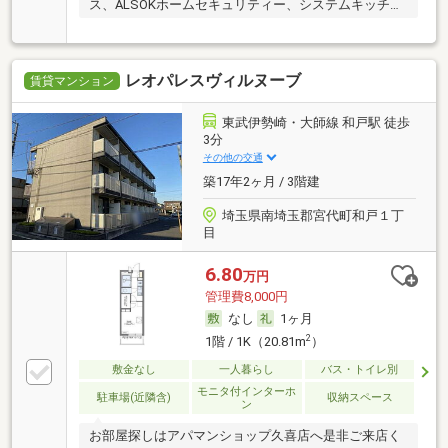
ス、ALSOKホームセキュリティー、システムキッチ
ン。
レオパレスヴィルヌーブ
賃貸マンション
東武伊勢崎・大師線 和戸駅 徒歩
3分
その他の交通
築17年2ヶ月 / 3階建
埼玉県南埼玉郡宮代町和戸１丁
目
6.80
万円
管理費8,000円
なし
1ヶ月
2
1階 / 1K（20.81m
）
敷金なし
一人暮らし
バス・トイレ別
モニタ付インターホ
駐車場(近隣含)
収納スペース
ン
お部屋探しはアパマンショップ久喜店へ是非ご来店く