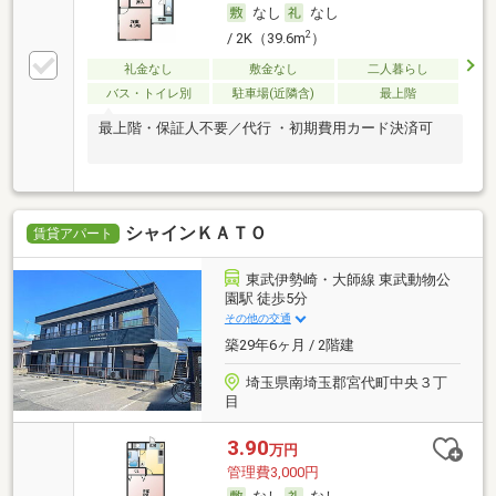
なし
なし
2
/ 2K（39.6m
）
礼金なし
敷金なし
二人暮らし
バス・トイレ別
駐車場(近隣含)
最上階
最上階・保証人不要／代行 ・初期費用カード決済可
シャインＫＡＴＯ
賃貸アパート
東武伊勢崎・大師線 東武動物公
園駅 徒歩5分
その他の交通
築29年6ヶ月 / 2階建
埼玉県南埼玉郡宮代町中央３丁
目
3.90
万円
管理費3,000円