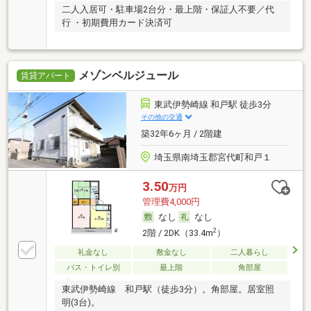
二人入居可・駐車場2台分・最上階・保証人不要／代
行 ・初期費用カード決済可
メゾンベルジュール
賃貸アパート
東武伊勢崎線 和戸駅 徒歩3分
その他の交通
築32年6ヶ月 / 2階建
埼玉県南埼玉郡宮代町和戸１
3.50
万円
管理費4,000円
なし
なし
2
2階 / 2DK（33.4m
）
礼金なし
敷金なし
二人暮らし
バス・トイレ別
最上階
角部屋
東武伊勢崎線 和戸駅（徒歩3分）。角部屋。居室照
明(3台)。