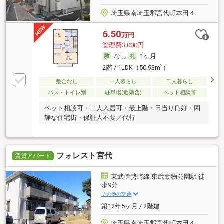
埼玉県南埼玉郡宮代町本田４
6.50
万円
管理費3,000円
なし
1ヶ月
2
2階 / 1LDK（50.93m
）
敷金なし
一人暮らし
二人暮らし
バス・トイレ別
駐車場(近隣含)
ペット相談可
ペット相談可・二人入居可・最上階・日当り良好・閑
静な住宅街・保証人不要／代行
フォレスト宮代
賃貸アパート
東武伊勢崎線 東武動物公園駅 徒
歩9分
その他の交通
築12年5ヶ月 / 2階建
埼玉県南埼玉郡宮代町本田４