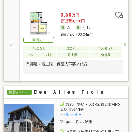
3.50
万円
管理費4,000円
なし
なし
2
2階 / 2K（33.04m
）
動画あり
礼金なし
敷金なし
二人暮らし
バス・トイレ別
最上階
角部屋
角部屋・最上階・保証人不要／代行
Ｄｅｓ Ａｉｌｅｓ Ｔｒｏｉｓ
賃貸アパート
東武伊勢崎・大師線 東武動物公
園駅 徒歩11分
その他の交通
築7年1ヶ月 / 2階建
埼玉県南埼玉郡宮代町本田３丁