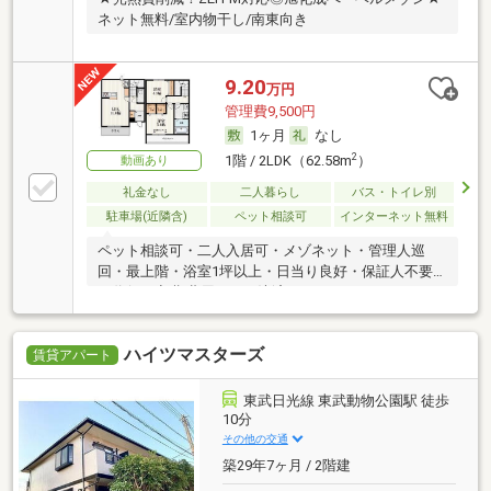
ネット無料/室内物干し/南東向き
9.20
万円
管理費9,500円
1ヶ月
なし
2
1階 / 2LDK（62.58m
）
動画あり
礼金なし
二人暮らし
バス・トイレ別
駐車場(近隣含)
ペット相談可
インターネット無料
ペット相談可・二人入居可・メゾネット・管理人巡
回・最上階・浴室1坪以上・日当り良好・保証人不要
／代行 ・初期費用カード決済可
ハイツマスターズ
賃貸アパート
東武日光線 東武動物公園駅 徒歩
10分
その他の交通
築29年7ヶ月 / 2階建