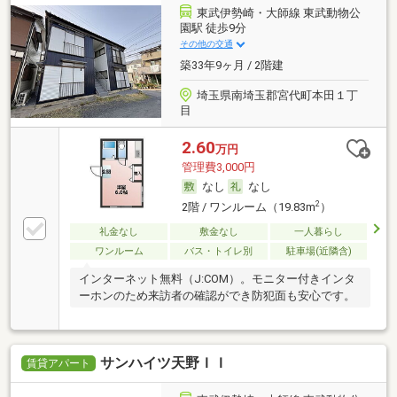
東武伊勢崎・大師線 東武動物公
園駅 徒歩9分
その他の交通
築33年9ヶ月 / 2階建
埼玉県南埼玉郡宮代町本田１丁
目
2.60
万円
管理費3,000円
なし
なし
2
2階 / ワンルーム（19.83m
）
礼金なし
敷金なし
一人暮らし
ワンルーム
バス・トイレ別
駐車場(近隣含)
インターネット無料（J:COM）。モニター付きインタ
ーホンのため来訪者の確認ができ防犯面も安心です。
サンハイツ天野ＩＩ
賃貸アパート