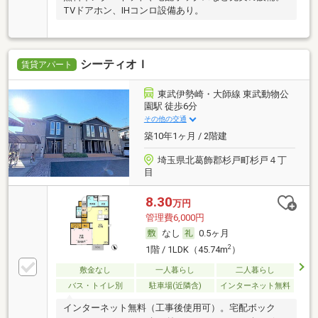
TVドアホン、IHコンロ設備あり。
シーティオＩ
賃貸アパート
東武伊勢崎・大師線 東武動物公
園駅 徒歩6分
その他の交通
築10年1ヶ月 / 2階建
埼玉県北葛飾郡杉戸町杉戸４丁
目
8.30
万円
管理費6,000円
なし
0.5ヶ月
2
1階 / 1LDK（45.74m
）
敷金なし
一人暮らし
二人暮らし
バス・トイレ別
駐車場(近隣含)
インターネット無料
インターネット無料（工事後使用可）。宅配ボック