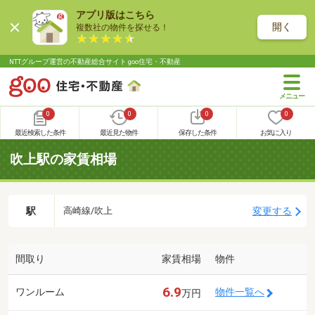
アプリ版はこちら
開く
複数社の物件を探せる！
NTTグループ運営の不動産総合サイト goo住宅・不動産
0
0
0
0
最近検索した条件
最近見た物件
保存した条件
お気に入り
吹上駅の家賃相場
駅
変更する
高崎線/吹上
間取り
家賃相場
物件
6.9
ワンルーム
物件一覧へ
万円