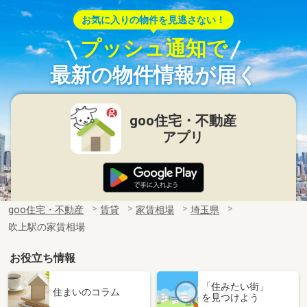
お気に入りの物件を見逃さない！
プッシュ通知で
最新の物件情報が届く
goo住宅・不動産
アプリ
goo住宅・不動産
賃貸
家賃相場
埼玉県
吹上駅の家賃相場
お役立ち情報
「住みたい街」
住まいのコラム
を見つけよう