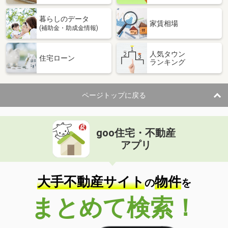
暮らしのデータ
家賃相場
(補助金・助成金情報)
人気タウン
住宅ローン
ランキング
ページトップに戻る
goo住宅・不動産
アプリ
大手不動産サイト
物件
の
を
まとめて検索！