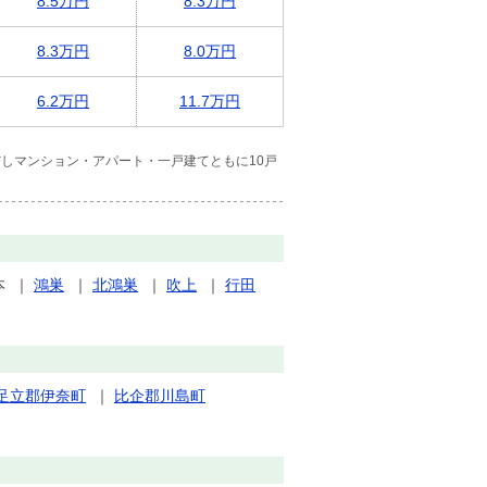
8.5万円
8.3万円
8.3万円
8.0万円
6.2万円
11.7万円
しマンション・アパート・一戸建てともに10戸
本
｜
鴻巣
｜
北鴻巣
｜
吹上
｜
行田
足立郡伊奈町
｜
比企郡川島町