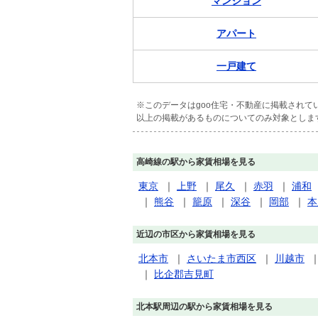
マンション
アパート
一戸建て
※このデータはgoo住宅・不動産に掲載され
以上の掲載があるものについてのみ対象としま
高崎線の駅から家賃相場を見る
東京
｜
上野
｜
尾久
｜
赤羽
｜
浦和
｜
熊谷
｜
籠原
｜
深谷
｜
岡部
｜
本
近辺の市区から家賃相場を見る
北本市
｜
さいたま市西区
｜
川越市
｜
比企郡吉見町
北本駅周辺の駅から家賃相場を見る