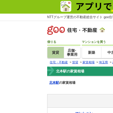
NTTグループ運営の不動産総合サイト goo
借りる
マンションを買う
店舗･
賃貸
新築
中
事業用
住宅・不動産
>
賃貸
>
家賃相場
>
埼玉県
>
北本駅の家賃相場
北本駅
の家賃相場