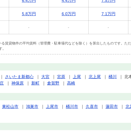
6.4万円
4.4万円
7.5万円
5.8万円
6.0万円
7.1万円
-
-
-
ている賃貸物件の平均賃料（管理費・駐車場代などを除く）を算出したものです。ただ
す。
｜
さいたま新都心
｜
大宮
｜
宮原
｜
上尾
｜
北上尾
｜
桶川
｜
北
庄
｜
神保原
｜
新町
｜
倉賀野
｜
高崎
｜
東松山市
｜
鴻巣市
｜
上尾市
｜
桶川市
｜
久喜市
｜
蓮田市
｜
北