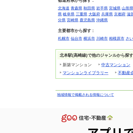
都道府県から探す :
北海道
青森県
秋田県
岩手県
宮城県
山形
県
岐阜県
三重県
大阪府
兵庫県
京都府
滋
分県
宮崎県
鹿児島県
沖縄県
主要都市から探す :
札幌市
仙台市
横浜市
川崎市
相模原市
さ
北本駅(高崎線)で他のジャンルから探
新築マンション
中古マンション
マンションライブラリー
不動産
地域情報で掲載される情報について