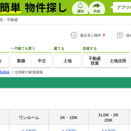
住宅・不動産
0
最近見た物件
保
一戸建てを買う
建てる
投資する
不動産
古
新築
中古
土地
土地活用
投資
高崎線
>
北本駅の家賃相場
1LDK・2K
ワンルーム
1K・1DK
2DK