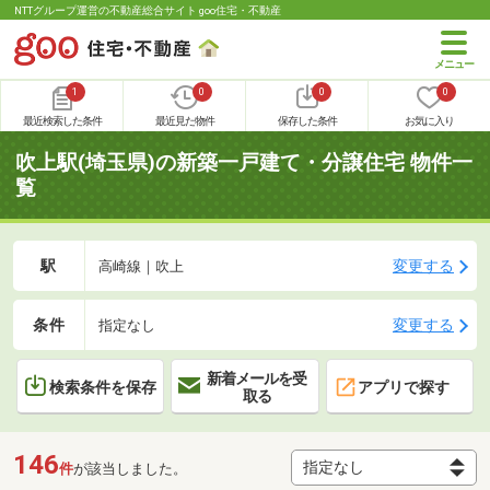
NTTグループ運営の不動産総合サイト goo住宅・不動産
1
0
0
0
最近検索した条件
最近見た物件
保存した条件
お気に入り
吹上駅(埼玉県)の新築一戸建て・分譲住宅 物件一
覧
駅
変更する
高崎線｜吹上
条件
変更する
指定なし
新着メールを受
検索条件を保存
アプリで探す
取る
146
件
が該当しました。