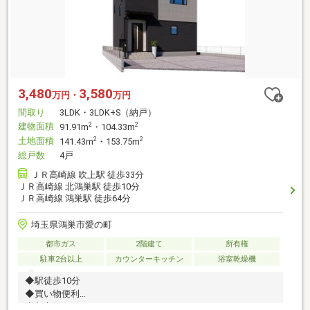
3,480
3,580
万円・
万円
間取り
3LDK・3LDK+S（納戸）
建物面積
2
2
91.91m
・104.33m
土地面積
2
2
141.43m
・153.75m
総戸数
4戸
ＪＲ高崎線 吹上駅 徒歩33分
ＪＲ高崎線 北鴻巣駅 徒歩10分
ＪＲ高崎線 鴻巣駅 徒歩64分
埼玉県鴻巣市愛の町
都市ガス
2階建て
所有権
駐車2台以上
カウンターキッチン
浴室乾燥機
◆駅徒歩10分
◆買い物便利
◆都市ガス