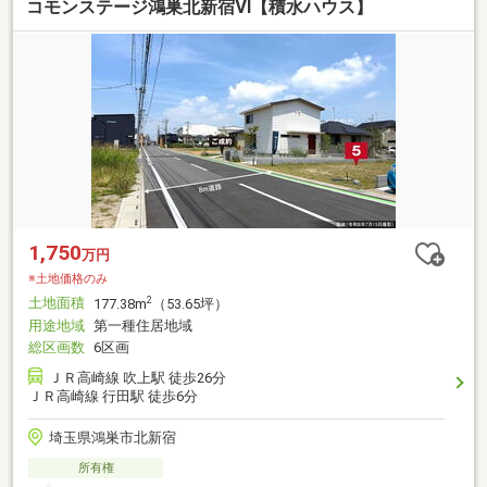
コモンステージ鴻巣北新宿Ⅵ【積水ハウス】
1,750
万円
※土地価格のみ
土地面積
2
177.38m
（53.65坪）
用途地域
第一種住居地域
総区画数
6区画
ＪＲ高崎線 吹上駅 徒歩26分
ＪＲ高崎線 行田駅 徒歩6分
埼玉県鴻巣市北新宿
所有権