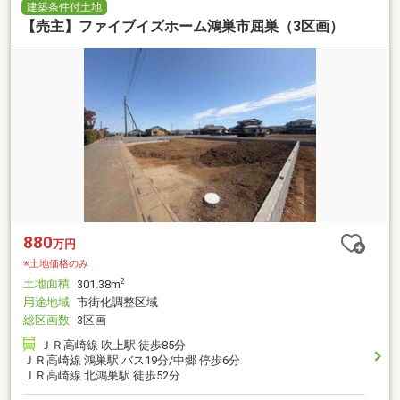
建築条件付土地
【売主】ファイブイズホーム鴻巣市屈巣（3区画）
880
万円
※土地価格のみ
土地面積
2
301.38m
用途地域
市街化調整区域
総区画数
3区画
ＪＲ高崎線 吹上駅 徒歩85分
ＪＲ高崎線 鴻巣駅 バス19分/中郷 停歩6分
ＪＲ高崎線 北鴻巣駅 徒歩52分