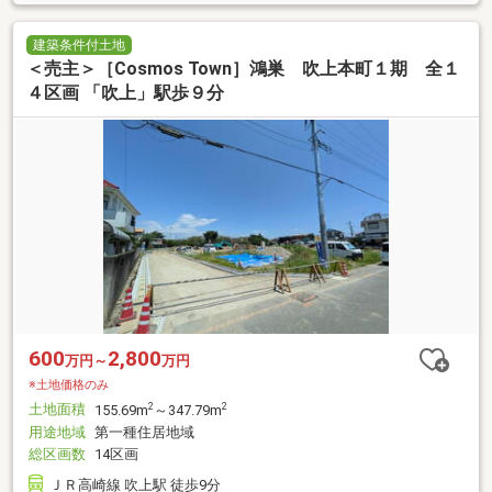
建築条件付土地
＜売主＞［Cosmos Town］鴻巣 吹上本町１期 全１
４区画 「吹上」駅歩９分
600
2,800
万円～
万円
※土地価格のみ
土地面積
2
2
155.69m
～347.79m
用途地域
第一種住居地域
総区画数
14区画
ＪＲ高崎線 吹上駅 徒歩9分