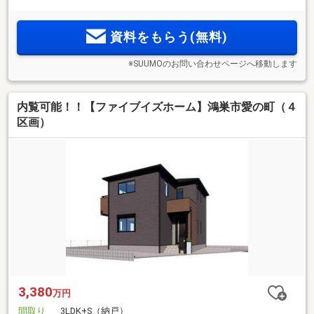
◆接道広々
◆小学校徒歩4分
資料をもらう(無料)
※SUUMOのお問い合わせページへ移動します
内覧可能！！【ファイブイズホーム】鴻巣市愛の町（４
区画）
3,380
万円
間取り
3LDK+S（納戸）