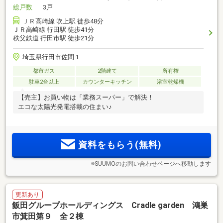
総戸数
3戸
ＪＲ高崎線 吹上駅 徒歩48分
ＪＲ高崎線 行田駅 徒歩41分
秩父鉄道 行田市駅 徒歩21分
埼玉県行田市佐間１
都市ガス
2階建て
所有権
駐車2台以上
カウンターキッチン
浴室乾燥機
【売主】お買い物は「業務スーパー」で解決！
エコな太陽光発電搭載の住まい♪
資料をもらう(無料)
※SUUMOのお問い合わせページへ移動します
更新あり
飯田グループホールディングス Cradle garden 鴻巣
市箕田第９ 全２棟