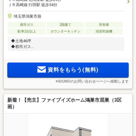
ＪＲ高崎線 行田駅 徒歩54分
埼玉県鴻巣市袋
都市ガス
2階建て
所有権
駐車2台以上
カウンターキッチン
浴室乾燥機
◆土地46坪
◆都市ガス
◆2駅利用可
◆接道広々
資料をもらう(無料)
※SUUMOのお問い合わせページへ移動します
新着！【売主】ファイブイズホーム鴻巣市屈巣（3区
画）