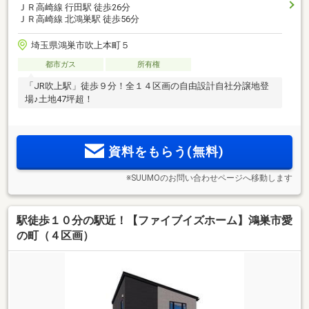
ＪＲ高崎線 行田駅 徒歩26分
ＪＲ高崎線 北鴻巣駅 徒歩56分
埼玉県鴻巣市吹上本町５
都市ガス
所有権
「JR吹上駅」徒歩９分！全１４区画の自由設計自社分譲地登
場♪土地47坪超！
資料をもらう(無料)
※SUUMOのお問い合わせページへ移動します
駅徒歩１０分の駅近！【ファイブイズホーム】鴻巣市愛
の町（４区画）