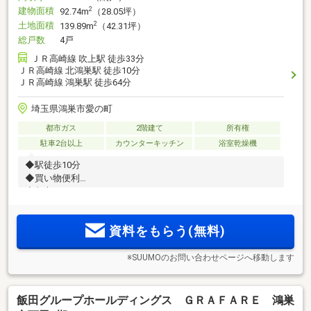
建物面積
2
92.74m
（28.05坪）
土地面積
2
139.89m
（42.31坪）
総戸数
4戸
ＪＲ高崎線 吹上駅 徒歩33分
ＪＲ高崎線 北鴻巣駅 徒歩10分
ＪＲ高崎線 鴻巣駅 徒歩64分
埼玉県鴻巣市愛の町
都市ガス
2階建て
所有権
駐車2台以上
カウンターキッチン
浴室乾燥機
◆駅徒歩10分
◆買い物便利
◆都市ガス
◆接道広々
◆小学校徒歩4分
資料をもらう(無料)
※SUUMOのお問い合わせページへ移動します
飯田グループホールディングス ＧＲＡＦＡＲＥ 鴻巣