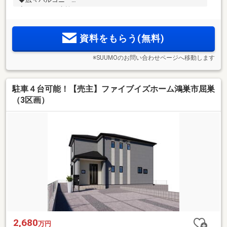
◆タッチレス水栓
◆制震ダンパー
資料をもらう(無料)
※SUUMOのお問い合わせページへ移動します
駐車４台可能！【売主】ファイブイズホーム鴻巣市屈巣
（3区画）
2,680
万円