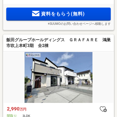
資料をもらう(無料)
※SUUMOのお問い合わせページへ移動します
飯田グループホールディングス ＧＲＡＦＡＲＥ 鴻巣
市吹上本町3期 全2棟
2,990
万円
間取り
3LDK