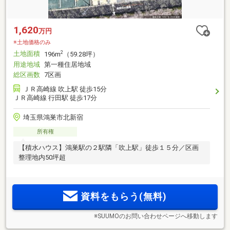
1,620
万円
※土地価格のみ
土地面積
2
196m
（59.28坪）
用途地域
第一種住居地域
総区画数
7区画
ＪＲ高崎線 吹上駅 徒歩15分
ＪＲ高崎線 行田駅 徒歩17分
埼玉県鴻巣市北新宿
所有権
【積水ハウス】鴻巣駅の２駅隣「吹上駅」徒歩１５分／区画
整理地内50坪超
資料をもらう(無料)
※SUUMOのお問い合わせページへ移動します