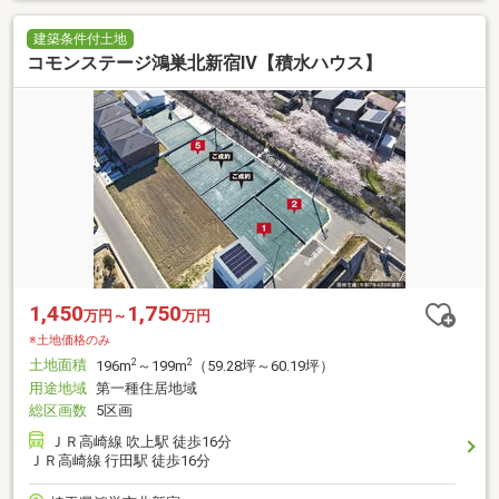
建築条件付土地
コモンステージ鴻巣北新宿Ⅳ【積水ハウス】
1,450
1,750
万円～
万円
※土地価格のみ
土地面積
2
2
196m
～199m
（59.28坪～60.19坪）
用途地域
第一種住居地域
総区画数
5区画
ＪＲ高崎線 吹上駅 徒歩16分
ＪＲ高崎線 行田駅 徒歩16分