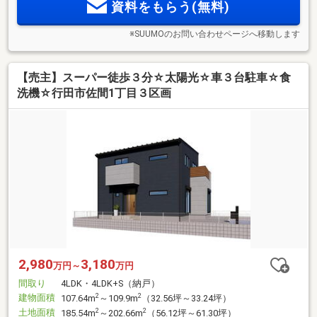
資料をもらう(無料)
※SUUMOのお問い合わせページへ移動します
【売主】スーパー徒歩３分☆太陽光☆車３台駐車☆食
洗機☆行田市佐間1丁目３区画
2,980
3,180
万円～
万円
間取り
4LDK・4LDK+S（納戸）
建物面積
2
2
107.64m
～109.9m
（32.56坪～33.24坪）
土地面積
2
2
185.54m
～202.66m
（56.12坪～61.30坪）