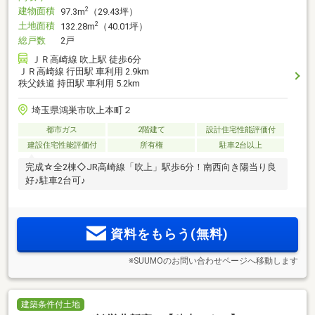
建物面積
2
97.3m
（29.43坪）
土地面積
2
132.28m
（40.01坪）
総戸数
2戸
ＪＲ高崎線 吹上駅 徒歩6分
ＪＲ高崎線 行田駅 車利用 2.9km
秩父鉄道 持田駅 車利用 5.2km
埼玉県鴻巣市吹上本町２
都市ガス
2階建て
設計住宅性能評価付
建設住宅性能評価付
所有権
駐車2台以上
完成☆全2棟◇JR高崎線「吹上」駅歩6分！南西向き陽当り良
好♪駐車2台可♪
資料をもらう(無料)
※SUUMOのお問い合わせページへ移動します
建築条件付土地