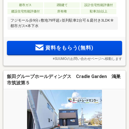
都市ガス
2階建て
設計住宅性能評価付
建設住宅性能評価付
所有権
駐車2台以上
フジモール歩9分♪敷地79坪超♪並列駐車2台可＆庭付き3LDK☆
都市ガス×本下水
資料をもらう(無料)
※SUUMOのお問い合わせページへ移動します
飯田グループホールディングス Cradle Garden 鴻巣
市筑波第５