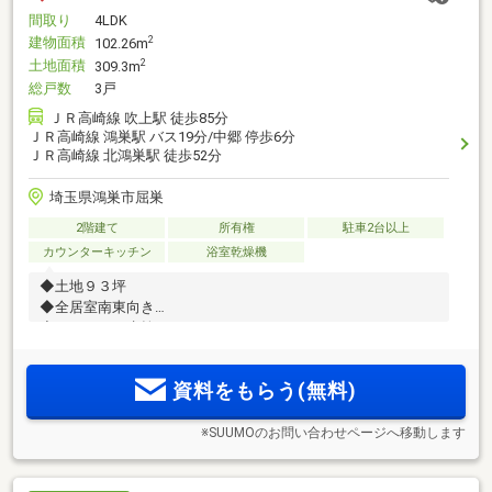
間取り
4LDK
建物面積
2
102.26m
土地面積
2
309.3m
総戸数
3戸
ＪＲ高崎線 吹上駅 徒歩85分
ＪＲ高崎線 鴻巣駅 バス19分/中郷 停歩6分
ＪＲ高崎線 北鴻巣駅 徒歩52分
埼玉県鴻巣市屈巣
2階建て
所有権
駐車2台以上
カウンターキッチン
浴室乾燥機
◆土地９３坪
◆全居室南東向き
◆タッチレス水栓
◆制震ダンパー
資料をもらう(無料)
※SUUMOのお問い合わせページへ移動します