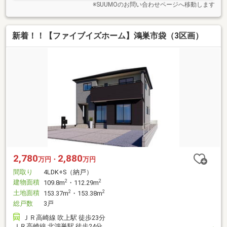
※SUUMOのお問い合わせページへ移動します
新着！！【ファイブイズホーム】鴻巣市袋（3区画）
2,780
2,880
万円・
万円
間取り
4LDK+S（納戸）
建物面積
2
2
109.8m
・112.29m
土地面積
2
2
153.37m
・153.38m
総戸数
3戸
ＪＲ高崎線 吹上駅 徒歩23分
ＪＲ高崎線 北鴻巣駅 徒歩24分