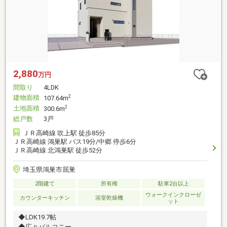
2,880
万円
間取り
4LDK
建物面積
2
107.64m
土地面積
2
300.6m
総戸数
3戸
ＪＲ高崎線 吹上駅 徒歩85分
ＪＲ高崎線 鴻巣駅 バス19分/中郷 停歩6分
ＪＲ高崎線 北鴻巣駅 徒歩52分
埼玉県鴻巣市屈巣
2階建て
所有権
駐車2台以上
ウォークインクローゼ
カウンターキッチン
浴室乾燥機
ット
◆LDK19.7帖
◆広々バルコニー