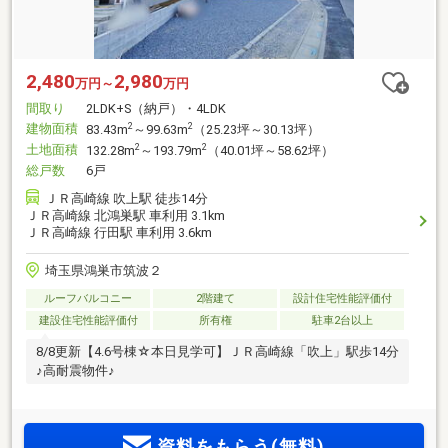
2,480
2,980
万円～
万円
間取り
2LDK+S（納戸）・4LDK
建物面積
2
2
83.43m
～99.63m
（25.23坪～30.13坪）
土地面積
2
2
132.28m
～193.79m
（40.01坪～58.62坪）
総戸数
6戸
ＪＲ高崎線 吹上駅 徒歩14分
ＪＲ高崎線 北鴻巣駅 車利用 3.1km
ＪＲ高崎線 行田駅 車利用 3.6km
埼玉県鴻巣市筑波２
ルーフバルコニー
2階建て
設計住宅性能評価付
建設住宅性能評価付
所有権
駐車2台以上
8/8更新【4.6号棟☆本日見学可】ＪＲ高崎線「吹上」駅歩14分
♪高耐震物件♪
資料をもらう(無料)