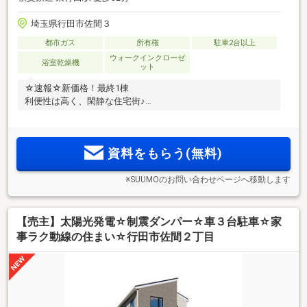
埼玉県行田市佐間３
都市ガス
所有権
駐車2台以上
ウォークインクローゼ
浴室乾燥機
ット
☆速報☆新価格！最終1棟
利便性は高く、閑静な住宅街♪
資料をもらう(無料)
※SUUMOのお問い合わせページへ移動します
【売主】太陽光発電☆制震ダンパー☆車３台駐車☆家
事ラク動線の住まい☆行田市佐間２丁目