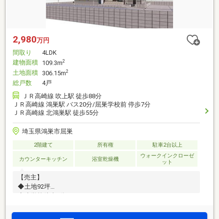
2,980
万円
間取り
4LDK
建物面積
2
109.3m
土地面積
2
306.15m
総戸数
4戸
ＪＲ高崎線 吹上駅 徒歩88分
ＪＲ高崎線 鴻巣駅 バス20分/屈巣学校前 停歩7分
ＪＲ高崎線 北鴻巣駅 徒歩55分
埼玉県鴻巣市屈巣
2階建て
所有権
駐車2台以上
ウォークインクローゼ
カウンターキッチン
浴室乾燥機
ット
【売主】
◆土地92坪
◆小学校徒歩1分
◆バス停徒歩7分