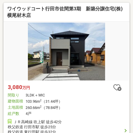
ワイウッドコート行田市佐間第3期 新築分譲住宅(株)
横尾材木店
3,080
万円
間取り
3LDK＋WIC
建物面積
2
103.96m
（31.44坪）
土地面積
2
260.66m
（78.84坪）
総戸数
4戸
ＪＲ高崎線 吹上駅 徒歩42分
秩父鉄道 行田市駅 徒歩25分
秩父鉄道 東行田駅 徒歩32分