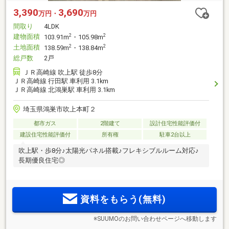
3,390
3,690
万円・
万円
間取り
4LDK
建物面積
2
2
103.91m
・105.98m
土地面積
2
2
138.59m
・138.84m
総戸数
2戸
ＪＲ高崎線 吹上駅 徒歩8分
ＪＲ高崎線 行田駅 車利用 3.1km
ＪＲ高崎線 北鴻巣駅 車利用 3.1km
埼玉県鴻巣市吹上本町２
都市ガス
2階建て
設計住宅性能評価付
建設住宅性能評価付
所有権
駐車2台以上
吹上駅・歩8分♪太陽光パネル搭載♪フレキシブルルーム対応♪
長期優良住宅◎
資料をもらう(無料)
※SUUMOのお問い合わせページへ移動します