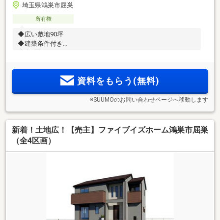
埼玉県鴻巣市屈巣
所有権
◆広い敷地90坪
◆建築条件付き
◆全3区画
資料をもらう(無料)
※SUUMOのお問い合わせページへ移動します
新着！土地広！【売主】ファイブイズホーム鴻巣市屈巣
（全4区画）