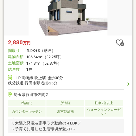
2,880
万円
間取り
4LDK+S（納戸）
建物面積
2
106.64m
（32.25坪）
土地面積
2
174.8m
（52.87坪）
総戸数
1戸
ＪＲ高崎線 吹上駅 徒歩38分
秩父鉄道 行田市駅 徒歩25分
埼玉県行田市佐間２
2階建て
所有権
駐車2台以上
ウォークインクローゼ
カウンターキッチン
浴室乾燥機
ット
＼太陽光発電＆家事ラク動線の４LDK／
～子育てに適した生活環境が魅力♪～