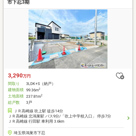
市下忍3期
3,290
万円
間取り
3LDK+S（納戸）
建物面積
2
99.36m
土地面積
2
237.81m
総戸数
3戸
ＪＲ高崎線 吹上駅 徒歩14分
ＪＲ高崎線 北鴻巣駅 バス9分/「吹上中学校入口」 停歩7分
ＪＲ高崎線 行田駅 車利用 3.6km
埼玉県鴻巣市下忍