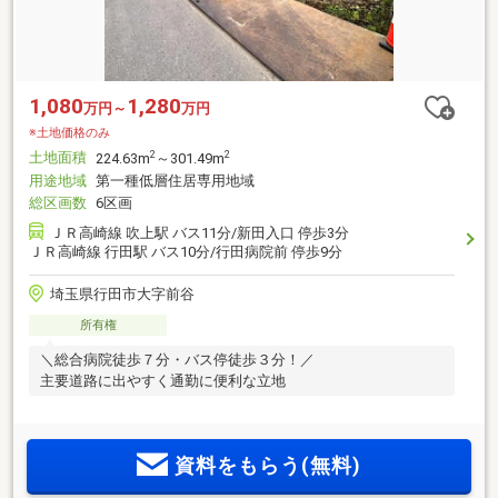
1,080
1,280
万円～
万円
※土地価格のみ
土地面積
2
2
224.63m
～301.49m
用途地域
第一種低層住居専用地域
総区画数
6区画
ＪＲ高崎線 吹上駅 バス11分/新田入口 停歩3分
ＪＲ高崎線 行田駅 バス10分/行田病院前 停歩9分
埼玉県行田市大字前谷
所有権
＼総合病院徒歩７分・バス停徒歩３分！／
主要道路に出やすく通勤に便利な立地
資料をもらう(無料)