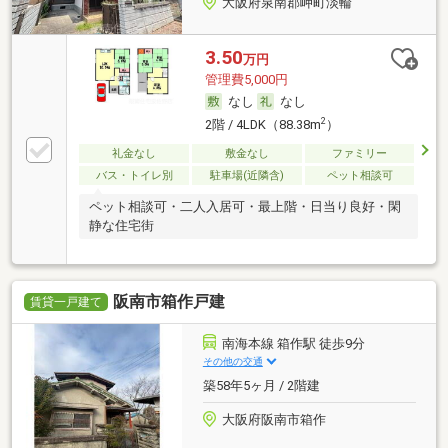
大阪府泉南郡岬町淡輪
3.50
万円
管理費5,000円
なし
なし
2
2階 / 4LDK（88.38m
）
礼金なし
敷金なし
ファミリー
バス・トイレ別
駐車場(近隣含)
ペット相談可
ペット相談可・二人入居可・最上階・日当り良好・閑
静な住宅街
阪南市箱作戸建
賃貸一戸建て
南海本線 箱作駅 徒歩9分
その他の交通
築58年5ヶ月 / 2階建
大阪府阪南市箱作