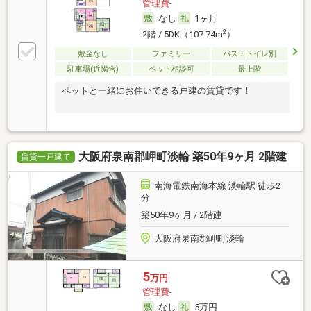
管理費-
なし
1ヶ月
2
2階 / 5DK（107.74m
）
敷金なし
ファミリー
バス・トイレ別
駐車場(近隣含)
ペット相談可
最上階
ペットと一緒にお住いできる戸建の賃貸です！
大阪府泉南郡岬町淡輪 築50年9ヶ月 2階建
賃貸一戸建て
南海電鉄南海本線 淡輪駅 徒歩2
分
築50年9ヶ月 / 2階建
大阪府泉南郡岬町淡輪
5
万円
管理費-
なし
5万円