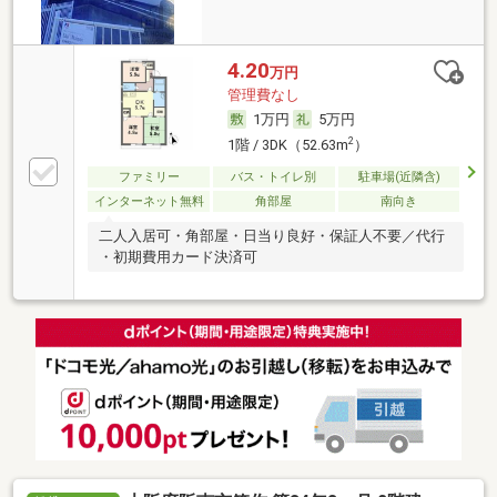
4.20
万円
管理費なし
1万円
5万円
2
1階 / 3DK（52.63m
）
ファミリー
バス・トイレ別
駐車場(近隣含)
インターネット無料
角部屋
南向き
二人入居可・角部屋・日当り良好・保証人不要／代行
・初期費用カード決済可