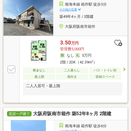
南海本線 箱作駅 徒歩3分
その他の交通
築49年4ヶ月 / 2階建
大阪府阪南市箱作
3.50
万円
管理費5,000円
なし
5万円
2
2階 / 2DK（42.39m
）
敷金なし
二人暮らし
バス・トイレ別
最上階
南向き
収納スペース
二人入居可・最上階
大阪府阪南市箱作 築52年8ヶ月 2階建
賃貸一戸建て
南海本線 箱作駅 徒歩6分