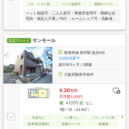
バス・トイレ別
ペット相談可
収納スペース
ペット相談可・二人入居可・事務所使用可・閑静な住
宅街・保証人不要／代行 ・ルームシェア可・高齢者相
談
サンモール
賃貸アパート
南海本線 箱作駅 徒歩6分
その他の交通
築23年5ヶ月 / 2階建
大阪府阪南市箱作
4.30
万円
管理費3,000円
4.3万円
なし
2
1階 / 1K（24.9m
）
礼金なし
一人暮らし
バス・トイレ別
駐車場(近隣含)
収納スペース
駐輪場