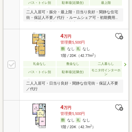
バス・トイレ別
駐車場(近隣含)
最上階
二人入居可・振分・最上階・日当り良好・閑静な住宅
街・保証人不要／代行 ・ルームシェア可・初期費用カ
ード決済可・家賃カード決済可
4
万円
管理費5,500円
なし
なし
2
1階 / 2DK（42.77m
）
礼金なし
敷金なし
二人暮らし
モニタ付インターホ
バス・トイレ別
駐車場(近隣含)
ン
二人入居可・日当り良好・閑静な住宅街・保証人不要
／代行
4
万円
管理費5,500円
なし
なし
2
1階 / 2DK（42.7m
）