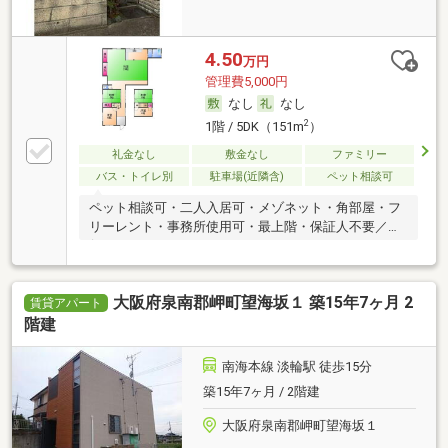
4.50
万円
管理費5,000円
なし
なし
2
1階 / 5DK（151m
）
礼金なし
敷金なし
ファミリー
バス・トイレ別
駐車場(近隣含)
ペット相談可
ペット相談可・二人入居可・メゾネット・角部屋・フ
リーレント・事務所使用可・最上階・保証人不要／代
行 ・ルームシェア可
大阪府泉南郡岬町望海坂１ 築15年7ヶ月 2
賃貸アパート
階建
南海本線 淡輪駅 徒歩15分
築15年7ヶ月 / 2階建
大阪府泉南郡岬町望海坂１