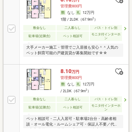
万円
管理費800円
なし
12万円
2
1階 / 2LDK（67.9m
）
敷金なし
二人暮らし
バス・トイレ別
モニタ付インターホ
駐車場(近隣含)
ペット相談可
ン
大手メーカー施工・管理でご入居後も安心＾＾人気の
ペット飼育可能の戸建賃貸が募集開始です☆☆
8.10
万円
管理費800円
なし
12万円
2
/ 2LDK（67.9m
）
敷金なし
二人暮らし
バス・トイレ別
モニタ付インターホ
駐車場(近隣含)
ペット相談可
ン
ペット相談可・二人入居可・駐車場2台分・高齢者相
談・オール電化・ルームシェア可・保証人不要／代行
・初期費用カード決済可・家賃カード決済可