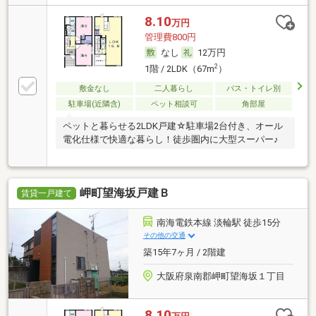
8.10
万円
管理費800円
なし
12万円
2
1階 / 2LDK（67m
）
敷金なし
二人暮らし
バス・トイレ別
駐車場(近隣含)
ペット相談可
角部屋
ペットと暮らせる2LDK戸建☆駐車場2台付き、オール
電化仕様で快適な暮らし！徒歩圏内に大型スーパー♪
岬町望海坂戸建Ｂ
賃貸一戸建て
南海電鉄本線 淡輪駅 徒歩15分
その他の交通
築15年7ヶ月 / 2階建
大阪府泉南郡岬町望海坂１丁目
8.10