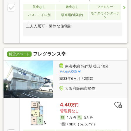
礼金なし
敷金なし
ファミリー
モニタ付インターホ
バス・トイレ別
駐車場(近隣含)
ン
二人入居可・閑静な住宅街
フレグランス幸
賃貸アパート
南海本線 箱作駅 徒歩10分
その他の交通
築33年6ヶ月 / 2階建
大阪府阪南市箱作
4.40
万円
管理費なし
1万円
5万円
2
1階 / 3DK（52.63m
）