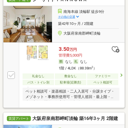
南海本線 淡輪駅 徒歩9分
その他の交通
築42年10ヶ月 / 2階建
大阪府泉南郡岬町淡輪
3.50
万円
管理費5,000円
なし
なし
2
1階 / 4LDK（88.38m
）
礼金なし
敷金なし
ファミリー
バス・トイレ別
駐車場(近隣含)
ペット相談可
ペット相談可・楽器相談・二人入居可・分譲タイプ・
メゾネット・事務所使用可・管理人巡回・最上階・日
当り良好・閑静な住宅街・保証人不要／代行 ・ルーム
シェア可
大阪府泉南郡岬町淡輪 築16年3ヶ月 2階建
賃貸アパート