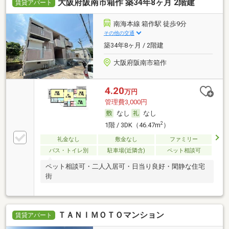
大阪府阪南市箱作 築34年8ヶ月 2階建
賃貸アパート
南海本線 箱作駅 徒歩9分
その他の交通
築34年8ヶ月 / 2階建
大阪府阪南市箱作
4.20
万円
管理費3,000円
なし
なし
2
1階 / 3DK（46.47m
）
礼金なし
敷金なし
ファミリー
バス・トイレ別
駐車場(近隣含)
ペット相談可
ペット相談可・二人入居可・日当り良好・閑静な住宅
街
ＴＡＮＩＭＯＴＯマンション
賃貸アパート