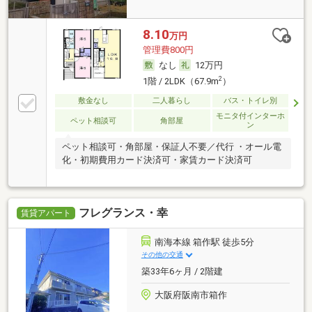
8.10
万円
管理費800円
なし
12万円
2
1階 / 2LDK（67.9m
）
敷金なし
二人暮らし
バス・トイレ別
モニタ付インターホ
ペット相談可
角部屋
ン
ペット相談可・角部屋・保証人不要／代行 ・オール電
化・初期費用カード決済可・家賃カード決済可
フレグランス・幸
賃貸アパート
南海本線 箱作駅 徒歩5分
その他の交通
築33年6ヶ月 / 2階建
大阪府阪南市箱作