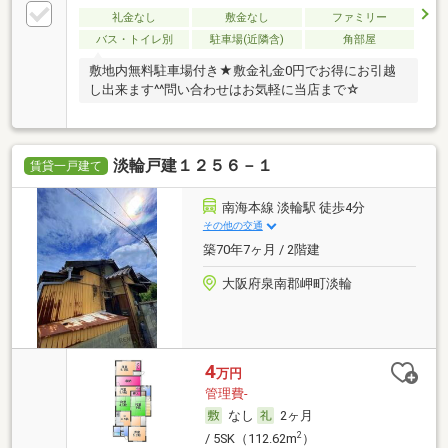
礼金なし
敷金なし
ファミリー
バス・トイレ別
駐車場(近隣含)
角部屋
敷地内無料駐車場付き★敷金礼金0円でお得にお引越
し出来ます^^問い合わせはお気軽に当店まで☆
淡輪戸建１２５６－１
賃貸一戸建て
南海本線 淡輪駅 徒歩4分
その他の交通
築70年7ヶ月 / 2階建
大阪府泉南郡岬町淡輪
4
万円
管理費-
なし
2ヶ月
2
/ 5SK（112.62m
）