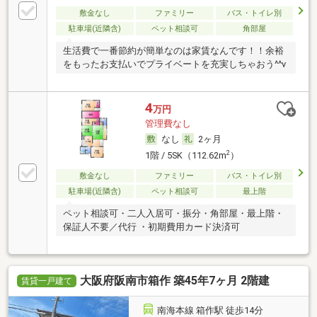
敷金なし
ファミリー
バス・トイレ別
駐車場(近隣含)
ペット相談可
角部屋
生活費で一番節約が簡単なのは家賃なんです！！余裕
をもったお支払いでプライベートを充実しちゃおう^^v
4
万円
管理費なし
なし
2ヶ月
2
1階 / 5SK（112.62m
）
敷金なし
ファミリー
バス・トイレ別
駐車場(近隣含)
ペット相談可
最上階
ペット相談可・二人入居可・振分・角部屋・最上階・
保証人不要／代行 ・初期費用カード決済可
大阪府阪南市箱作 築45年7ヶ月 2階建
賃貸一戸建て
南海本線 箱作駅 徒歩14分