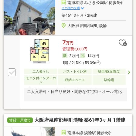
南海本線 みさき公園駅 徒歩5分
その他の交通
築16年3ヶ月 / 2階建
大阪府泉南郡岬町淡輪
7
万円
管理費5,000円
2万円
14万円
2
1階 / 2LDK（59.39m
）
二人暮らし
バス・トイレ別
駐車場(近隣含)
モニタ付インターホ
収納スペース
駐輪場
ン
二人入居可・日当り良好・閑静な住宅街・オール電化
大阪府泉南郡岬町淡輪 築61年3ヶ月 1階建
賃貸一戸建て
南海本線 淡輪駅 徒歩6分