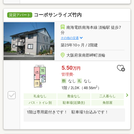
コーポサンライズ竹内
賃貸アパート
南海電鉄南海本線 淡輪駅 徒歩7
分
その他の交通
築25年10ヶ月 / 2階建
大阪府泉南郡岬町淡輪
5.50
万円
管理費-
なし
なし
2
1階 / 2LDK（48.56m
）
礼金なし
敷金なし
二人暮らし
バス・トイレ別
駐車場(近隣含)
角部屋
1階は専用庭付きです！ 駐車場1台込みです！