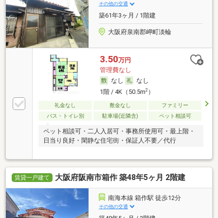
その他の交通
築61年3ヶ月 / 1階建
大阪府泉南郡岬町淡輪
3.50
万円
管理費なし
なし
なし
2
1階 / 4K（50.5m
）
礼金なし
敷金なし
ファミリー
バス・トイレ別
駐車場(近隣含)
ペット相談可
ペット相談可・二人入居可・事務所使用可・最上階・
日当り良好・閑静な住宅街・保証人不要／代行
大阪府阪南市箱作 築48年5ヶ月 2階建
賃貸一戸建て
南海本線 箱作駅 徒歩12分
その他の交通