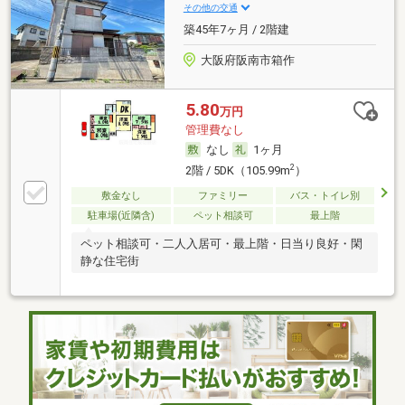
その他の交通
築45年7ヶ月 / 2階建
大阪府阪南市箱作
5.80
万円
管理費なし
なし
1ヶ月
2
2階 / 5DK（105.99m
）
敷金なし
ファミリー
バス・トイレ別
駐車場(近隣含)
ペット相談可
最上階
ペット相談可・二人入居可・最上階・日当り良好・閑
静な住宅街