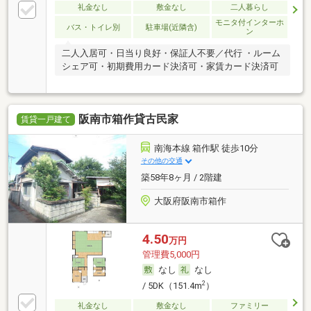
礼金なし
敷金なし
二人暮らし
モニタ付インターホ
バス・トイレ別
駐車場(近隣含)
ン
二人入居可・日当り良好・保証人不要／代行 ・ルーム
シェア可・初期費用カード決済可・家賃カード決済可
阪南市箱作貸古民家
賃貸一戸建て
南海本線 箱作駅 徒歩10分
その他の交通
築58年8ヶ月 / 2階建
大阪府阪南市箱作
4.50
万円
管理費5,000円
なし
なし
2
/ 5DK（151.4m
）
礼金なし
敷金なし
ファミリー