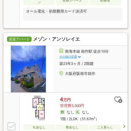
収納スペース
駐輪場
ン
オール電化・初期費用カード決済可
メゾン・アンソレイエ
賃貸アパート
南海本線 箱作駅 徒歩10分
その他の交通
築23年3ヶ月 / 2階建
大阪府阪南市箱作
4
万円
管理費5,500円
なし
なし
2
1階 / 2LDK（51.67m
）
礼金なし
敷金なし
二人暮らし