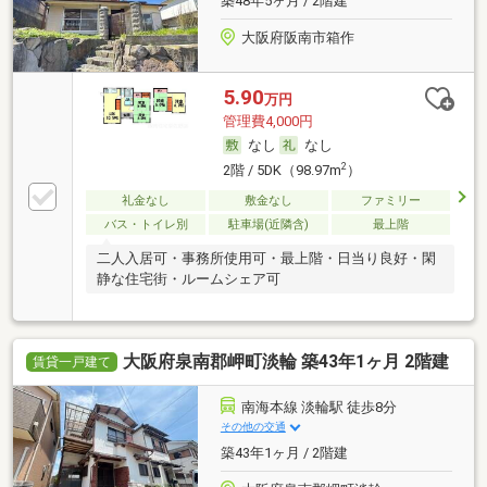
築48年5ヶ月 / 2階建
大阪府阪南市箱作
5.90
万円
管理費4,000円
なし
なし
2
2階 / 5DK（98.97m
）
礼金なし
敷金なし
ファミリー
バス・トイレ別
駐車場(近隣含)
最上階
二人入居可・事務所使用可・最上階・日当り良好・閑
静な住宅街・ルームシェア可
大阪府泉南郡岬町淡輪 築43年1ヶ月 2階建
賃貸一戸建て
南海本線 淡輪駅 徒歩8分
その他の交通
築43年1ヶ月 / 2階建