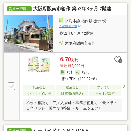
大阪府阪南市箱作 築52年8ヶ月 2階建
賃貸一戸建て
南海本線 箱作駅 徒歩7分
その他の交通
築52年8ヶ月 / 2階建
大阪府阪南市箱作
6.70
万円
管理費5,000円
なし
なし
2
1階 / 7DK（133.32m
）
礼金なし
敷金なし
ファミリー
バス・トイレ別
駐車場(近隣含)
ペット相談可
ペット相談可・二人入居可・事務所使用可・最上階・
日当り良好・閑静な住宅街・ルームシェア可
シーサイドＴＡＮＮＯＷＡ
賃貸一戸建て