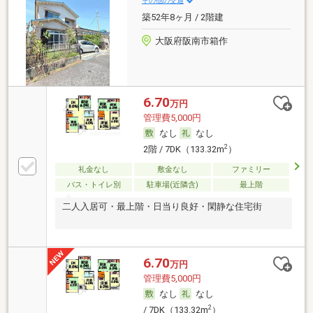
その他の交通
築52年8ヶ月 / 2階建
大阪府阪南市箱作
6.70
万円
管理費5,000円
なし
なし
2
2階 / 7DK（133.32m
）
礼金なし
敷金なし
ファミリー
バス・トイレ別
駐車場(近隣含)
最上階
二人入居可・最上階・日当り良好・閑静な住宅街
6.70
万円
管理費5,000円
なし
なし
2
/ 7DK（133.32m
）