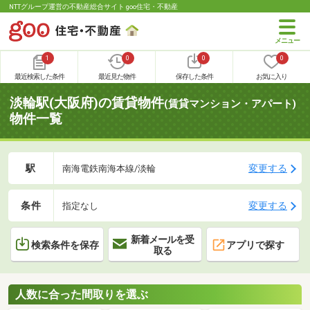
NTTグループ運営の不動産総合サイト goo住宅・不動産
1
0
0
0
最近検索した条件
最近見た物件
保存した条件
お気に入り
淡輪駅(大阪府)の賃貸物件
(賃貸マンション・アパート)
物件一覧
駅
変更する
南海電鉄南海本線/淡輪
条件
変更する
指定なし
新着メールを受
検索条件を保存
アプリで探す
取る
人数に合った間取りを選ぶ