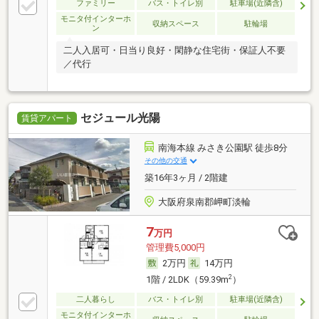
ファミリー
バス・トイレ別
駐車場(近隣含)
モニタ付インターホ
収納スペース
駐輪場
ン
二人入居可・日当り良好・閑静な住宅街・保証人不要
／代行
セジュール光陽
賃貸アパート
南海本線 みさき公園駅 徒歩8分
その他の交通
築16年3ヶ月 / 2階建
大阪府泉南郡岬町淡輪
7
万円
管理費5,000円
2万円
14万円
2
1階 / 2LDK（59.39m
）
二人暮らし
バス・トイレ別
駐車場(近隣含)
モニタ付インターホ