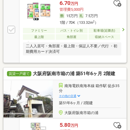
6.70
万円
管理費5,000円
15万円
7.5万円
2
1階 / 7DK（133.32m
）
ファミリー
バス・トイレ別
駐車場(近隣含)
最上階
角部屋
収納スペース
二人入居可・角部屋・最上階・保証人不要／代行 ・初
期費用カード決済可
大阪府阪南市箱の浦 築51年6ヶ月 2階建
賃貸一戸建て
南海電鉄南海本線 箱作駅 徒歩35
分
その他の交通
築51年6ヶ月 / 2階建
大阪府阪南市箱の浦
5.80
万円