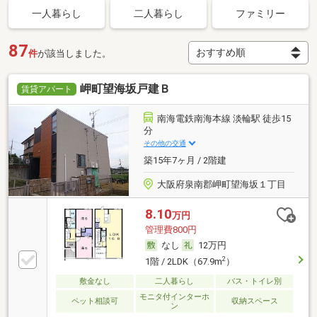
一人暮らし
二人暮らし
ファミリー
87
件
が該当しました。
岬町望海坂戸建Ｂ
賃貸アパート
南海電鉄南海本線 淡輪駅 徒歩15
分
その他の交通
築15年7ヶ月 / 2階建
大阪府泉南郡岬町望海坂１丁目
8.10
万円
管理費800円
なし
12万円
2
1階 / 2LDK（67.9m
）
敷金なし
二人暮らし
バス・トイレ別
モニタ付インターホ
ペット相談可
収納スペース
ン