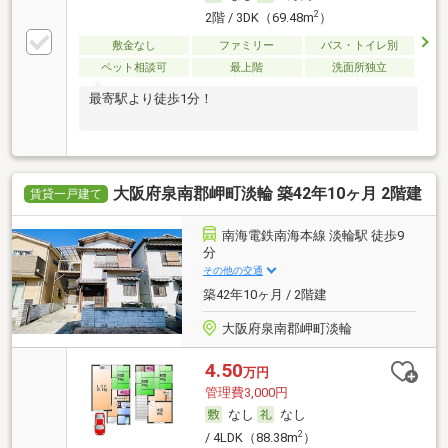
2
2階 / 3DK（69.48m
）
敷金なし
ファミリー
バス・トイレ別
ペット相談可
最上階
洗面所独立
最寄駅より徒歩1分！
大阪府泉南郡岬町淡輪 築42年10ヶ月 2階建
賃貸一戸建て
南海電鉄南海本線 淡輪駅 徒歩9
分
その他の交通
築42年10ヶ月 / 2階建
大阪府泉南郡岬町淡輪
4.50
万円
管理費3,000円
なし
なし
2
/ 4LDK（88.38m
）