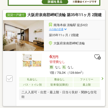
大阪府泉南郡岬町淡輪 築35年11ヶ月 2階建
賃貸一戸建て
南海本線 淡輪駅 徒歩6分
その他の交通
築35年11ヶ月 / 2階建
大阪府泉南郡岬町淡輪
6
万円
管理費なし
なし
なし
2
1階 / 7SLDK（128.66m
）
礼金なし
敷金なし
ファミリー
バス・トイレ別
駐車場(近隣含)
最上階
二人入居可・出窓・最上階・日当り良好・閑静な住宅
街