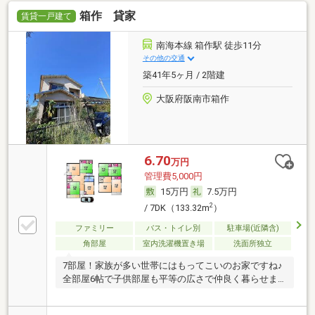
箱作 貸家
賃貸一戸建て
南海本線 箱作駅 徒歩11分
その他の交通
築41年5ヶ月 / 2階建
大阪府阪南市箱作
6.70
万円
管理費5,000円
15万円
7.5万円
2
/ 7DK（133.32m
）
ファミリー
バス・トイレ別
駐車場(近隣含)
角部屋
室内洗濯機置き場
洗面所独立
7部屋！家族が多い世帯にはもってこいのお家ですね♪
全部屋6帖で子供部屋も平等の広さで仲良く暮らせま
す