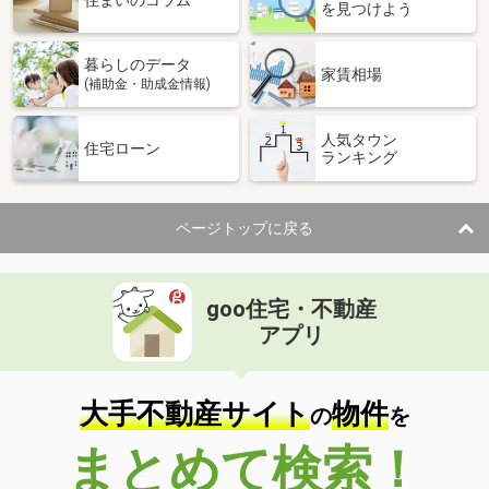
住まいのコラム
を見つけよう
暮らしのデータ
家賃相場
(補助金・助成金情報)
人気タウン
住宅ローン
ランキング
ページトップに戻る
goo住宅・不動産
アプリ
大手不動産サイト
物件
の
を
まとめて検索！