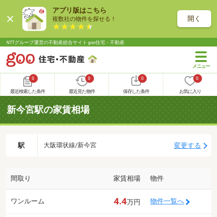
アプリ版はこちら
開く
複数社の物件を探せる！
NTTグループ運営の不動産総合サイト goo住宅・不動産
0
0
0
0
最近検索した条件
最近見た物件
保存した条件
お気に入り
新今宮駅の家賃相場
駅
変更する
大阪環状線/新今宮
間取り
家賃相場
物件
4.4
ワンルーム
物件一覧へ
万円