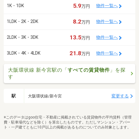
5.9
1K・1DK
物件一覧へ
万円
8.2
1LDK・2K・2DK
物件一覧へ
万円
13.5
2LDK・3K・3DK
物件一覧へ
万円
21.8
3LDK・4K・4LDK
物件一覧へ
万円
大阪環状線 新今宮駅の「
すべての賃貸物件
」を探
す
駅
変更する
大阪環状線/新今宮
※このデータはgoo住宅・不動産に掲載されている賃貸物件の平均賃料（管理
費・駐車場代などを除く）を算出したものです。ただしマンション・アパー
ト・一戸建てともに10戸以上の掲載があるものについてのみ対象とします。