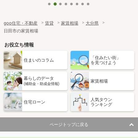
goo住宅・不動産
賃貸
家賃相場
大分県
日田市の家賃相場
お役立ち情報
「住みたい街」
住まいのコラム
を見つけよう
暮らしのデータ
家賃相場
(補助金・助成金情報)
人気タウン
住宅ローン
ランキング
ページトップに戻る