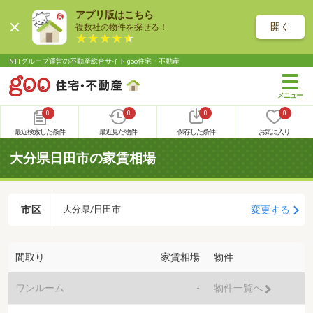
アプリ版はこちら
開く
複数社の物件を探せる！
NTTグループ運営の不動産総合サイト goo住宅・不動産
0
0
0
0
最近検索した条件
最近見た物件
保存した条件
お気に入り
大分県日田市の家賃相場
市区
変更する
大分県/日田市
間取り
家賃相場
物件
ワンルーム
-
物件一覧へ