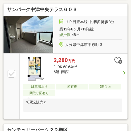
サンパーク中津中央テラス６０３
ＪＲ日豊本線 中津駅 徒歩8分
築12年8ヶ月/13階建
総戸数
48戸
大分県中津市中殿町３
2,280
万円
2
3LDK 68.64m
6階 南西
駐車場あり
所有権
2階以上
間取り図有り
※現況販売※
センチュリーパーク２２街区