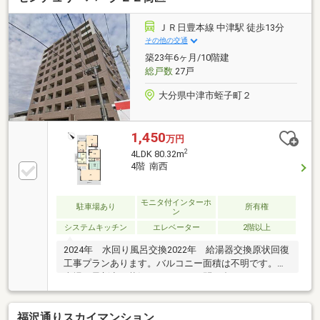
ＪＲ日豊本線 中津駅 徒歩13分
その他の交通
築23年6ヶ月/10階建
総戸数
27戸
大分県中津市蛭子町２
1,450
万円
2
4LDK 80.32m
4階 南西
モニタ付インターホ
駐車場あり
所有権
ン
システムキッチン
エレベーター
2階以上
2024年 水回り風呂交換2022年 給湯器交換原状回復
工事プランあります。バルコニー面積は不明です。駐
車場の最新空き状況についてはお問い合わせくださ
い。◆3年間の設備保証つき◆弊社から直接ご購入い
ただいたお客様には、指定設備の故障時に修理費用を
福沢通りスカイマンション
軽減する「あんしん保証」サービスをご用意しており