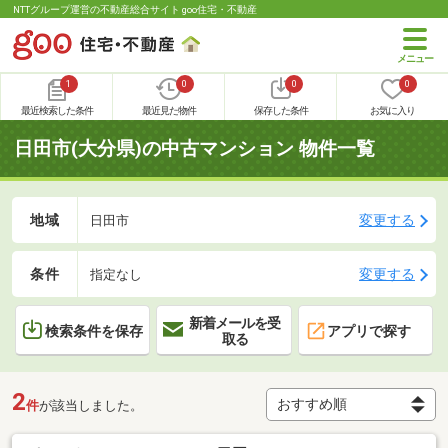
NTTグループ運営の不動産総合サイト goo住宅・不動産
1
0
0
0
最近検索した条件
最近見た物件
保存した条件
お気に入り
日田市(大分県)の中古マンション 物件一覧
地域
変更する
日田市
条件
変更する
指定なし
新着メールを受
検索条件を保存
アプリで探す
取る
2
件
が該当しました。