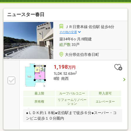
ニュースター春日
ＪＲ日豊本線 佐伯駅 徒歩6分
その他の交通
築34年6ヶ月/8階建
総戸数
33戸
大分県佐伯市春日町
1,198
万円
2
1LDK 52.63m
8階 南西
最上階
ルーフバルコニー
即入居可
リフォームリノベー
所有権
エレベーター
ション
●ＬＤＫ約１８帖●佐伯駅まで徒歩６分●スーパー・コ
ンビニ徒歩１０分圏内