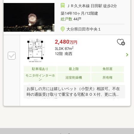
ＪＲ久大本線 日田駅 徒歩2分
築14年10ヶ月/12階建
総戸数
44戸
大分県日田市中央１
2,480
万円
2
3LDK 87m
12階 南西
駐車場あり
最上階
角部屋
モニタ付インターホ
浴室乾燥機
所有権
ン
お探しの方には嬉しいペット（小型犬）相談可。不在
時の通販受け取りで重宝する宅配ＢＯＸ付、更に洗濯
物を干す場所を選べる３面バルコニーなので、工夫次
第で活用幅が広がります。また通勤通学に便の良い日
田駅徒歩２分立地の物件で、その上機能的なシステム
キッチン仕様なので、すきまや段差がなくお掃除も簡
単です。ちなみにお弁当や毎食用の常備菜をまとめて
一気に作れるコンロ３口以上付です。家族が帰宅を焦