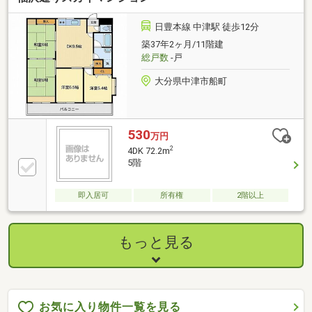
ます。※保証内容の制限・保証限度額の設定あり◆設
備トラブルの問い合わせを24時間受付対応◆成約され
日豊本線 中津駅 徒歩12分
たお客様には、突発的な設備トラブルに対応する「駆
築37年2ヶ月/11階建
けつけ」サービスを提供しております。※対象期間・
総戸数
-戸
対象者・対象設備等の諸条件あり
大分県中津市船町
530
万円
2
4DK 72.2m
5階
即入居可
所有権
2階以上
もっと見る
お気に入り物件一覧を見る