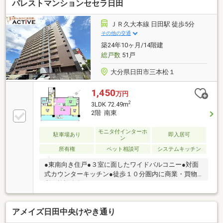
パレストマンションセセラ日田
ＪＲ久大本線 日田駅 徒歩5分
その他の交通
築24年10ヶ月/14階建
総戸数
51戸
大分県日田市三本松１
1,450
万円
2
3LDK 72.49m
2階 南東
モニタ付インターホ
駐車場あり
即入居可
ン
所有権
ペット相談可
システムキッチン
●東南向き住戸●３室に面したワイドバルコニー●対面
式カウンターキッチン●徒歩１０分圏内に商業・買物
利便施設多数
アメイズ日田中央けやき通り