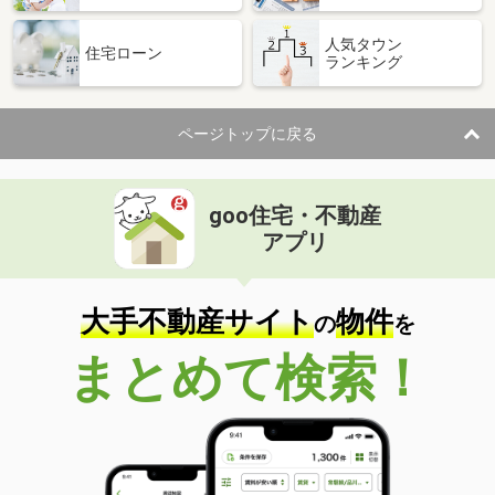
人気タウン
住宅ローン
ランキング
ページトップに戻る
goo住宅・不動産
アプリ
大手不動産サイト
物件
の
を
まとめて検索！