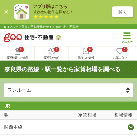
アプリ版はこちら
開く
複数社の物件を探せる！
NTTグループ運営の不動産総合サイト goo住宅・不動産
0
0
0
0
最近検索した条件
最近見た物件
保存した条件
お気に入り
奈良県の路線・駅一覧から家賃相場を調べる
JR
駅
家賃相場
相場情報
関西本線