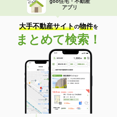
goo住宅・不動産
アプリ
大手不動産サイト
物件
の
を
まとめて検索！