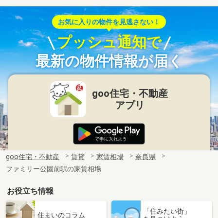
お気に入りの物件を見逃さない！
プッシュ通知で
最新の物件情報が届く
goo住宅・不動産
アプリ
goo住宅・不動産
賃貸
家賃相場
奈良県
ファミリー公園前駅の家賃相場
お役立ち情報
「住みたい街」
住まいのコラム