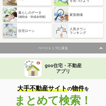
を見つけよう
暮らしのデータ
家賃相場
(補助金・助成金情報)
人気タウン
住宅ローン
ランキング
ページトップに戻る
goo住宅・不動産
アプリ
大手不動産サイト
物件
の
を
まとめて検索！