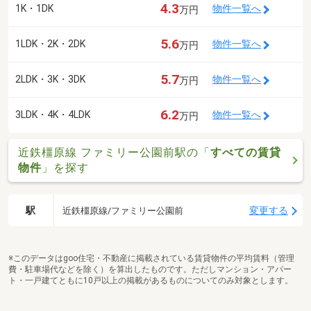
4.3
1K・1DK
物件一覧へ
万円
5.6
1LDK・2K・2DK
物件一覧へ
万円
5.7
2LDK・3K・3DK
物件一覧へ
万円
6.2
3LDK・4K・4LDK
物件一覧へ
万円
近鉄橿原線 ファミリー公園前駅の「
すべての賃貸
物件
」を探す
駅
変更する
近鉄橿原線/ファミリー公園前
※このデータはgoo住宅・不動産に掲載されている賃貸物件の平均賃料（管理
費・駐車場代などを除く）を算出したものです。ただしマンション・アパー
ト・一戸建てともに10戸以上の掲載があるものについてのみ対象とします。