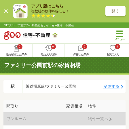
アプリ版はこちら
開く
複数社の物件を探せる！
NTTグループ運営の不動産総合サイト goo住宅・不動産
0
0
0
0
最近検索した条件
最近見た物件
保存した条件
お気に入り
ファミリー公園前駅の家賃相場
駅
変更する
近鉄橿原線/ファミリー公園前
間取り
家賃相場
物件
ワンルーム
-
物件一覧へ