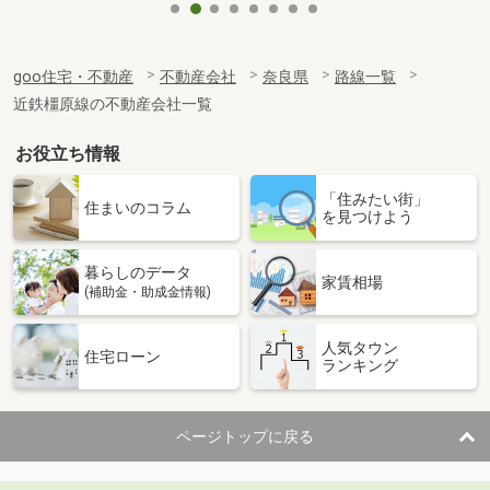
goo住宅・不動産
不動産会社
奈良県
路線一覧
近鉄橿原線の不動産会社一覧
お役立ち情報
「住みたい街」
住まいのコラム
を見つけよう
暮らしのデータ
家賃相場
(補助金・助成金情報)
人気タウン
住宅ローン
ランキング
ページトップに戻る