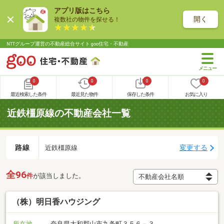
アプリ版はこちら
開く
複数社の物件を探せる！
NTTグループ運営の不動産総合サイト goo住宅・不動産
0
0
0
0
最近検索した条件
最近見た物件
保存した条件
お気に入り
近鉄橿原線の不動産会社一覧
路線
変更する
近鉄橿原線
全96
件
が該当しました。
（株）明日香ハウジング
所在地
奈良県大和郡山市九条町３５６－３