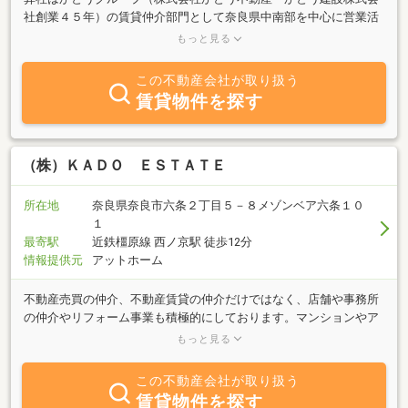
社創業４５年）の賃貸仲介部門として奈良県中南部を中心に営業活
動を展開しております。多様化するお客様のニーズに的確にお応え
もっと見る
できるようにアパート・マンション・ハイツ・店舗・オフィス・倉
庫・駐車場及び地元密着型企業としての利点を生かし事業用定期借
この不動産会社が取り扱う
地の郊外型大型店舗も含め幅広く賃貸物件を取り扱っております。
賃貸物件を探す
お部屋探しなど賃貸物件に関するご相談ならお気軽にお問合せ下さ
いませ。皆様のご来店をスタッフ一同心よりお待ちしております。
（株）ＫＡＤＯ ＥＳＴＡＴＥ
所在地
奈良県奈良市六条２丁目５－８メゾンベア六条１０
１
最寄駅
近鉄橿原線 西ノ京駅 徒歩12分
情報提供元
アットホーム
不動産売買の仲介、不動産賃貸の仲介だけではなく、店舗や事務所
の仲介やリフォーム事業も積極的にしております。マンションやア
パートの収益物件だけではなく、中古戸建の投資用収益物件の購入
もっと見る
される方も年々増えてきております。時代のニーズに合わせたご提
案を心がけております。遠方からでも駐車場も事務所前にご用意ご
この不動産会社が取り扱う
ざいますで是非ご来店お待ちしております。
賃貸物件を探す