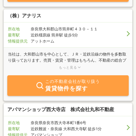
（株）アナリス
所在地
奈良県大和郡山市筒井町４３０－１１
最寄駅
近鉄橿原線 筒井駅 徒歩5分
情報提供元
アットホーム
当社は、大和郡山市を中心として、ＪＲ・近鉄沿線の物件を多数取
り扱っております。売買・賃貸・管理はもちろん、不動産の総合プ
ランナーとして、土地活用等のご相談も無料にて応じます。お気軽
もっと見る
にお問い合わせ下さい。
この不動産会社が取り扱う
賃貸物件を探す
アパマンショップ西大寺店 株式会社丸和不動産
所在地
奈良県奈良市西大寺本町1番6号
最寄駅
近鉄難波・奈良線 大和西大寺駅 徒歩1分
情報提供元
アパマンショップ