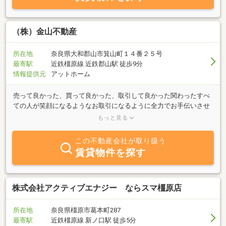
（株）金山不動産
所在地
奈良県大和郡山市箕山町１４番２５号
最寄駅
近鉄橿原線 近鉄郡山駅 徒歩9分
情報提供元
アットホーム
売って良かった、買って良かった、取引して良かった関わったすべ
ての人が笑顔になるようなお取引になるように全力でお手伝いさせ
ていただきます。当社は代表者1人と従業員1人で営業している不動
もっと見る
産屋です。少数精鋭ですべての業務を行っているからこそお客様お
1人お1人と真剣に向うことができると思っております！是非あなた
この不動産会社が取り扱う
の想いをお聞かせください…
賃貸物件を探す
株式会社アクティブエナジー ならスマ橿原店
所在地
奈良県橿原市葛本町287
最寄駅
近鉄橿原線 新ノ口駅 徒歩5分