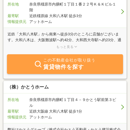
所在地
奈良県橿原市内膳町１丁目１番２２号Ｋ＆Ｋビル１
階
最寄駅
近鉄橿原線 大和八木駅 徒歩3分
情報提供元
アットホーム
近鉄「大和八木駅」から南東へ徒歩3分のところに店舗がございま
す。大和八木は、大阪難波駅へ約42分、大和西大寺駅へ約23分、通
勤・通学に便利です！駅前には近鉄百貨店橿原店があり、バス乗車
もっと見る
16分でイオンモール橿原へもアクセス可能等お買い物にも便利で
す！エリッツは、1986年の創業以来、お客様のご要望にお応えでき
この不動産会社が取り扱う
る会社としてサービス向上に努めてまいりました。奈良市を中心に
賃貸物件を探す
奈良県下でのお部屋探し「エリッツ」にお任せください。
（株）かとうホーム
所在地
奈良県橿原市内膳町１丁目４－９かとう駅前第３ビ
ル
最寄駅
近鉄大阪線 大和八木駅 徒歩1分
情報提供元
アットホーム
弊社はかとうグループ（株式会社かとう不動産・かとう建設株式会