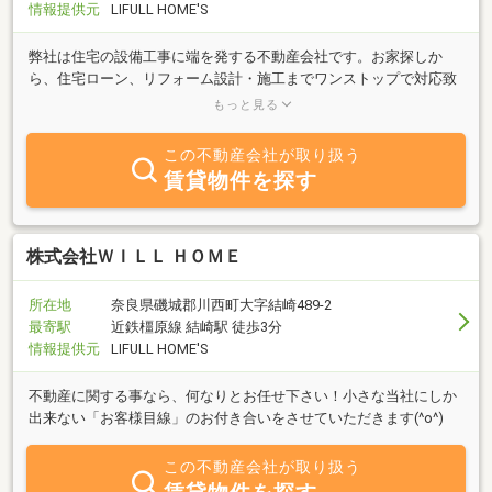
情報提供元
LIFULL HOME'S
弊社は住宅の設備工事に端を発する不動産会社です。お家探しか
ら、住宅ローン、リフォーム設計・施工までワンストップで対応致
します。ライフスタイルに合わせた理想の住まいを叶える過程をト
もっと見る
ータルサポートします！
この不動産会社が取り扱う
賃貸物件を探す
株式会社ＷＩＬＬ ＨＯＭＥ
所在地
奈良県磯城郡川西町大字結崎489-2
最寄駅
近鉄橿原線 結崎駅 徒歩3分
情報提供元
LIFULL HOME'S
不動産に関する事なら、何なりとお任せ下さい！小さな当社にしか
出来ない「お客様目線」のお付き合いをさせていただきます(^o^)
この不動産会社が取り扱う