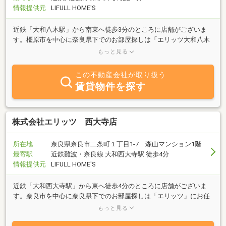
情報提供元
LIFULL HOME'S
近鉄「大和八木駅」から南東へ徒歩3分のところに店舗がございま
す。橿原市を中心に奈良県下でのお部屋探しは「エリッツ大和八木
店」にお任せください。オンライン相談、オンライン内見も対応可
もっと見る
能です。
この不動産会社が取り扱う
賃貸物件を探す
株式会社エリッツ 西大寺店
所在地
奈良県奈良市二条町１丁目1-7 森山マンション1階
最寄駅
近鉄難波・奈良線 大和西大寺駅 徒歩4分
情報提供元
LIFULL HOME'S
近鉄「大和西大寺駅」から東へ徒歩4分のところに店舗がございま
す。奈良市を中心に奈良県下でのお部屋探しは「エリッツ」にお任
せください。地元に精通した営業スタッフがピッタリのお部屋をご
もっと見る
紹介いたします。