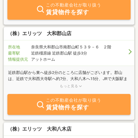
物にも便利です！エリッツは、1986年の創業以来、お客様のご要望
この不動産会社が取り扱う
にお応えできる会社としてサービス向上に努めてまいりました。大
賃貸物件を探す
和郡山市を中心に奈良県下でのお部屋探しは「エリッツ」にお任せ
ください。地元に精通した営業スタッフがお客様にピッタリのお部
屋をご紹介いたします。オンライン接客オンライン内見も対応可能
です。
（株）エリッツ 大和郡山店
所在地
奈良県大和郡山市南郡山町５３９－６ ２階
最寄駅
近鉄橿原線 近鉄郡山駅 徒歩3分
情報提供元
アットホーム
近鉄郡山駅から東へ徒歩2分のところに店舗がございます。郡山
は、近鉄で大和西大寺駅へ約7分、大和八木へ15分、JRで大阪駅ま
で48分、通勤・通学に便利です！近鉄郡山駅からバス乗車13分、JR
もっと見る
郡山駅からバス乗車4分でイオン郡山店へもアクセス可能でお買い
物にも便利です！エリッツは、1986年の創業以来、お客様のご要望
この不動産会社が取り扱う
にお応えできる会社としてサービス向上に努めてまいりました。大
賃貸物件を探す
和郡山市を中心に奈良県下でのお部屋探しは「エリッツ」にお任せ
ください。地元に精通した営業スタッフがお客様にピッタリのお部
屋をご紹介いたします。オンライン接客オンライン内見も対応可能
です。
（株）エリッツ 大和八木店