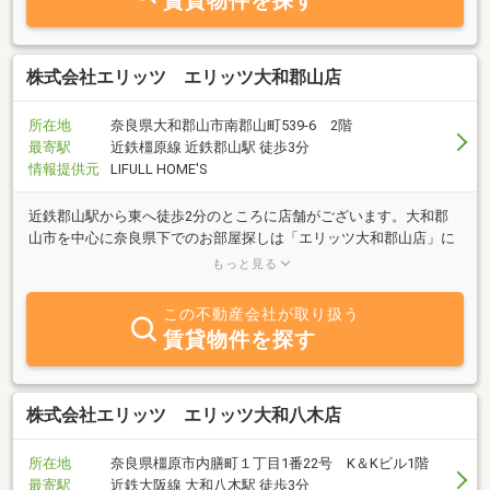
賃貸物件を探す
株式会社エリッツ エリッツ大和郡山店
所在地
奈良県大和郡山市南郡山町539-6 2階
最寄駅
近鉄橿原線 近鉄郡山駅 徒歩3分
情報提供元
LIFULL HOME'S
近鉄郡山駅から東へ徒歩2分のところに店舗がございます。大和郡
山市を中心に奈良県下でのお部屋探しは「エリッツ大和郡山店」に
お任せください。オンライン相談、オンライン内見も対応可能で
もっと見る
す。
この不動産会社が取り扱う
賃貸物件を探す
株式会社エリッツ エリッツ大和八木店
所在地
奈良県橿原市内膳町１丁目1番22号 K＆Kビル1階
最寄駅
近鉄大阪線 大和八木駅 徒歩3分