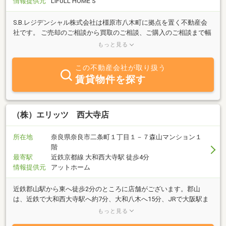
情報提供元
LIFULL HOME'S
S.B.レジデンシャル株式会社は橿原市八木町に拠点を置く不動産会
社です。 ご売却のご相談から買取のご相談、ご購入のご相談まで幅
広く対応させていただきます。 秘密主義、スピード対応で査定いた
もっと見る
します。
この不動産会社が取り扱う
賃貸物件を探す
（株）エリッツ 西大寺店
所在地
奈良県奈良市二条町１丁目１－７森山マンション１
階
最寄駅
近鉄京都線 大和西大寺駅 徒歩4分
情報提供元
アットホーム
近鉄郡山駅から東へ徒歩2分のところに店舗がございます。郡山
は、近鉄で大和西大寺駅へ約7分、大和八木へ15分、JRで大阪駅ま
で48分、通勤・通学に便利です！近鉄郡山駅からバス乗車13分、JR
もっと見る
郡山駅からバス乗車4分でイオン郡山店へもアクセス可能でお買い