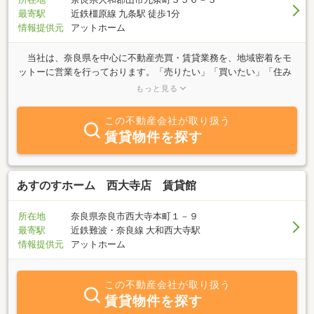
最寄駅
近鉄橿原線 九条駅 徒歩1分
情報提供元
アットホーム
当社は、奈良県を中心に不動産売買・賃貸業務を、地域密着をモ
ットーに営業を行っております。「売りたい」「買いたい」「住み
替えたい」等、不動産に関する質問は何でもお気軽にご相談下さ
もっと見る
い。 お客様との出会いを大切に、お客様本意の住まい探しをお手
伝い致します。
この不動産会社が取り扱う
賃貸物件を探す
あすのすホーム 西大寺店 賃貸館
所在地
奈良県奈良市西大寺本町１－９
最寄駅
近鉄難波・奈良線 大和西大寺駅
情報提供元
アットホーム
この不動産会社が取り扱う
賃貸物件を探す