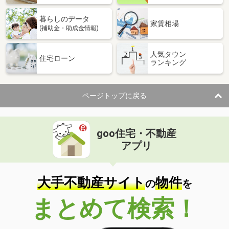
暮らしのデータ
家賃相場
(補助金・助成金情報)
人気タウン
住宅ローン
ランキング
ページトップに戻る
goo住宅・不動産
アプリ
大手不動産サイト
物件
の
を
まとめて検索！