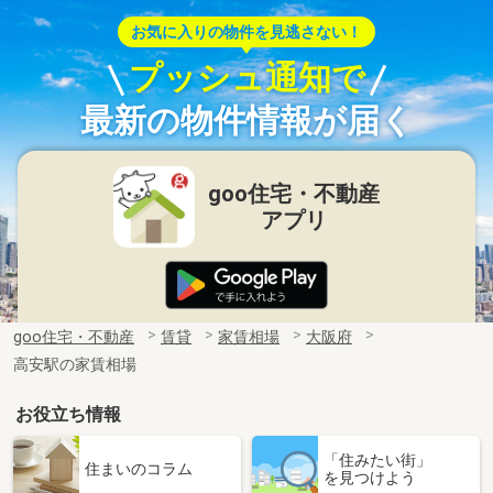
お気に入りの物件を見逃さない！
プッシュ通知で
最新の物件情報が届く
goo住宅・不動産
アプリ
goo住宅・不動産
賃貸
家賃相場
大阪府
高安駅の家賃相場
お役立ち情報
「住みたい街」
住まいのコラム
を見つけよう