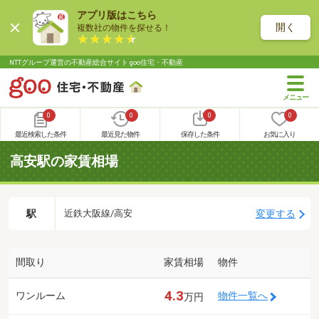
アプリ版はこちら
開く
複数社の物件を探せる！
NTTグループ運営の不動産総合サイト goo住宅・不動産
0
0
0
0
最近検索した条件
最近見た物件
保存した条件
お気に入り
高安駅の家賃相場
駅
変更する
近鉄大阪線/高安
間取り
家賃相場
物件
4.3
ワンルーム
物件一覧へ
万円