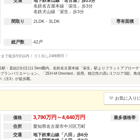
交通
地下鉄東山線「名古屋」歩23分
名鉄名古屋本線「栄生」歩3分
名鉄犬山線「栄生」歩3分
間取り
2LDK・3LDK
専有面積
総戸数
42戸
ーまで徒歩5分以内
ゴミ出し24時間可
1駅・直結2分(注1)1.5km圏内。名鉄名古屋本線「栄生」駅よりフラットアプローチ
Kのプランバリエーション。「ZEH-M Oriented」採用。独立性の高い1フロア3邸。角住
arden（注3）が徒歩圏。
お気に入り
3,790万円～4,640万円
価格
最多価格帯
住所
愛知県名古屋市中川区万町
交通
地下鉄東山線「八田」歩6分