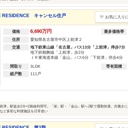
 RESIDENCE キャンセル住戸
お気に入り
6,690万円
価格
最多価格帯
住所
愛知県名古屋市中区上前津２
交通
地下鉄東山線「名古屋」バス13分「上前津」停歩7分
地下鉄鶴舞線「上前津」歩2分
ＪＲ東海道本線「金山」バス6分「下前津」停歩4分
間取り
3LDK
専有面積
総戸数
111戸
前津」駅徒歩2分×2路線利用可。「栄」駅・「金山」駅へ2駅で通勤快適。共働き
など多彩な利便施設を日常使い
RESIDENCE 第3期