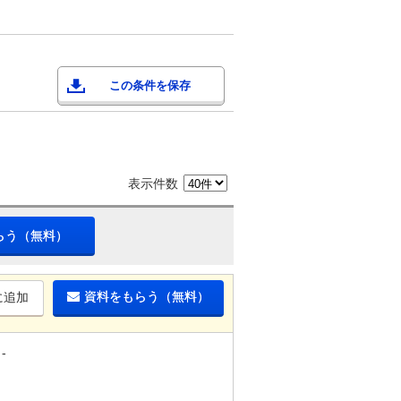
この条件を保存
表示件数
らう（無料）
資料をもらう（無料）
に追加
-