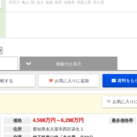
井田川
亀山
関
加太
柘植
新堂
佐那具
伊賀上野
島ケ原
画像付き表示
お気に入りに追加
資料をも
お気に入り
4,598万円～6,298万円
価格
最多価格帯
住所
愛知県名古屋市西区栄生２