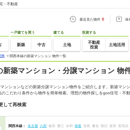
住宅・不動産
0
最近見た物件
保
一戸建てを買う
建てる
投資する
不動産
古
新築
中古
土地
土地活用
投資
重県
>
関西本線の新築マンション 物件一覧
の新築マンション・分譲マンション 物
譲マンションなどの新築分譲マンション物件をご紹介します。新築マンシ
のこだわり条件から物件を簡単検索。理想の物件探しをgoo住宅・不
更して再検索
関西本線：
名古屋
八田
春田
蟹江
永和
弥富
長島
桑名
朝日
富田
富田浜