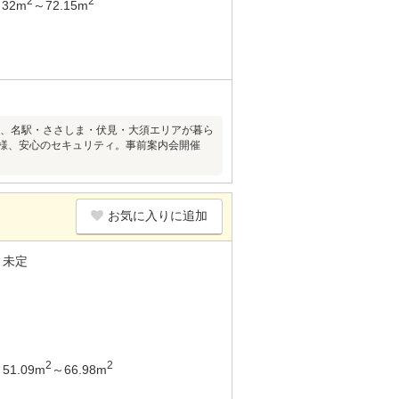
2
2
32m
～72.15m
歩15分、名駅・ささしま・伏見・大須エリアが暮ら
仕様、安心のセキュリティ。事前案内会開催
お気に入りに追加
未定
2
2
51.09m
～66.98m