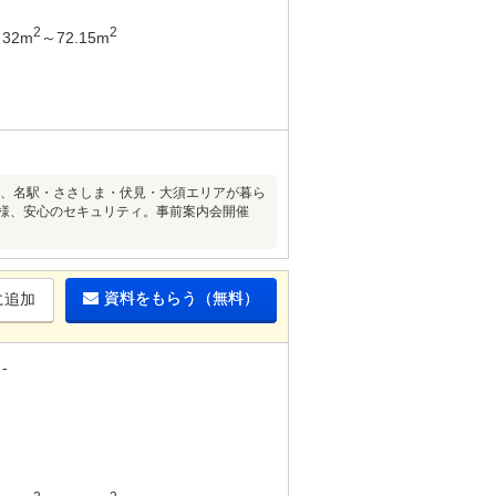
2
2
32m
～72.15m
歩15分、名駅・ささしま・伏見・大須エリアが暮ら
仕様、安心のセキュリティ。事前案内会開催
資料をもらう（無料）
に追加
-