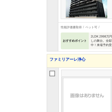
性能評価書取得
ペット可
2LDK 299
おすすめポイント
しの舞台。全邸
中！来場予約受
ファミリアーレ浄心