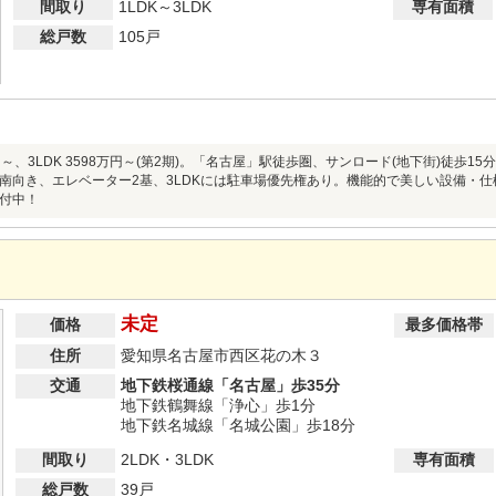
間取り
1LDK～3LDK
専有面積
総戸数
105戸
8万円～、3LDK 3598万円～(第2期)。「名古屋」駅徒歩圏、サンロード(地下街)徒
南向き、エレベーター2基、3LDKには駐車場優先権あり。機能的で美しい設備・
付中！
未定
価格
最多価格帯
住所
愛知県名古屋市西区花の木３
交通
地下鉄桜通線「名古屋」歩35分
地下鉄鶴舞線「浄心」歩1分
地下鉄名城線「名城公園」歩18分
間取り
2LDK・3LDK
専有面積
総戸数
39戸