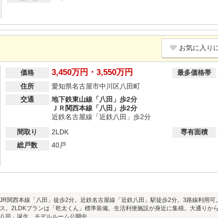
お気に入り
3,450万円・3,550万円
価格
最多価格帯
住所
愛知県名古屋市中川区八田町
交通
地下鉄東山線「八田」歩2分
ＪＲ関西本線「八田」歩2分
近鉄名古屋線「近鉄八田」歩2分
間取り
2LDK
専有面積
総戸数
40戸
JR関西本線「八田」徒歩2分。近鉄名古屋線「近鉄八田」駅徒歩2分。3路線利用可
ス。2LDKプランは「乾太くん」標準装備。生活利便施設が身近に集積。大通りから
八田」誕生。モデルルーム公開中