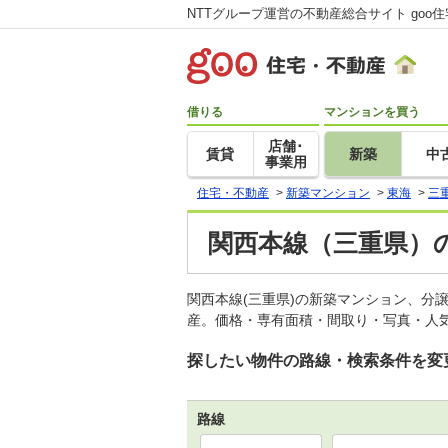
NTTグループ運営の不動産総合サイト goo
借りる
マンションを買う
店舗･
賃貸
新築
中
事業用
住宅・不動産
>
新築マンション
>
東海
>
三
関西本線（三重県）
関西本線(三重県)の新築マンション、分
産。価格・専有面積・間取り・写真・人気
探したい物件の路線・検索条件を変
路線