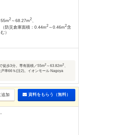
2
2
55m
～68.27m
、
2
2
（防災倉庫面積：0.44m
～0.46m
含
む）
2
2
で徒歩3分。専有面積／55m
～63.82m
、
戸率66％(注2)。イオンモール Nagoya
資料をもらう（無料）
に追加
-