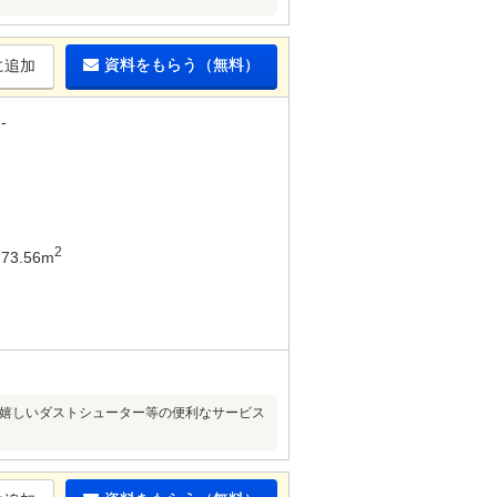
資料をもらう（無料）
に追加
-
2
73.56m
に嬉しいダストシューター等の便利なサービス