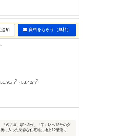
資料をもらう（無料）
に追加
-
2
2
51.91m
・53.42m
。「名古屋」駅へ6分、「栄」駅へ15分のダ
奥に入った閑静な住宅地に地上12階建て