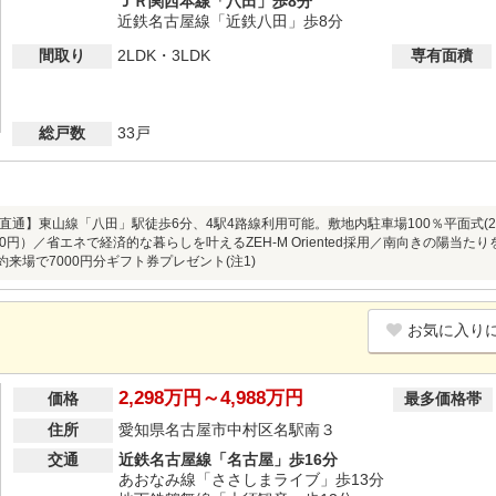
ＪＲ関西本線「八田」歩8分
近鉄名古屋線「近鉄八田」歩8分
間取り
2LDK・3LDK
専有面積
総戸数
33戸
直通】東山線「八田」駅徒歩6分、4駅4路線利用可能。敷地内駐車場100％平面式(2
0円）／省エネで経済的な暮らしを叶えるZEH-M Oriented採用／南向きの陽当
約来場で7000円分ギフト券プレゼント(注1)
お気に入り
2,298万円～4,988万円
価格
最多価格帯
住所
愛知県名古屋市中村区名駅南３
交通
近鉄名古屋線「名古屋」歩16分
あおなみ線「ささしまライブ」歩13分