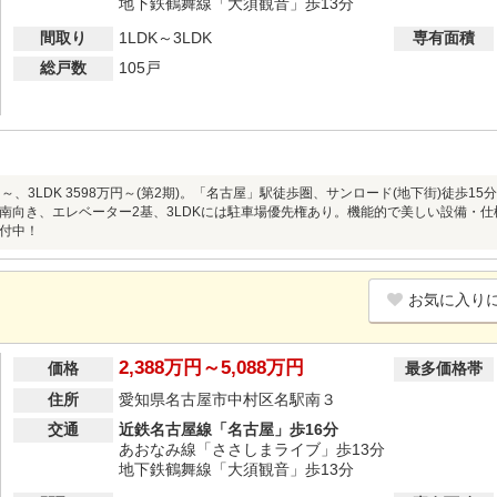
地下鉄鶴舞線「大須観音」歩13分
間取り
1LDK～3LDK
専有面積
総戸数
105戸
8万円～、3LDK 3598万円～(第2期)。「名古屋」駅徒歩圏、サンロード(地下街)徒
南向き、エレベーター2基、3LDKには駐車場優先権あり。機能的で美しい設備・
付中！
お気に入り
2,388万円～5,088万円
価格
最多価格帯
住所
愛知県名古屋市中村区名駅南３
交通
近鉄名古屋線「名古屋」歩16分
あおなみ線「ささしまライブ」歩13分
地下鉄鶴舞線「大須観音」歩13分