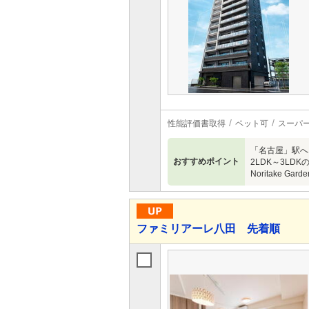
性能評価書取得
ペット可
スーパ
「名古屋」駅へ
おすすめポイント
2LDK～3LD
Noritake G
ファミリアーレ八田 先着順