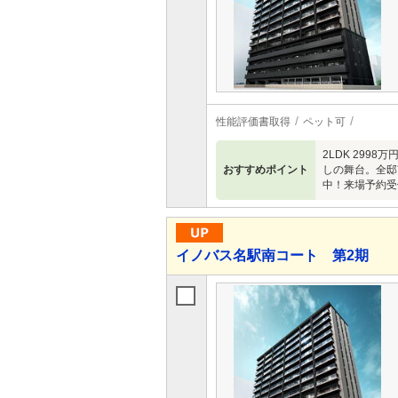
性能評価書取得
ペット可
2LDK 299
おすすめポイント
しの舞台。全邸
中！来場予約受
イノバス名駅南コート 第2期