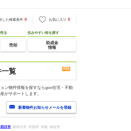
0
0
存した検索条件
お気に入り
売る
住みやすい街を探す
助成金
売却
情報
件一覧
ョン物件情報を探すならgoo住宅・不動
動産がサポートします。
四日市
南四日市
河原田
河曲
加佐登