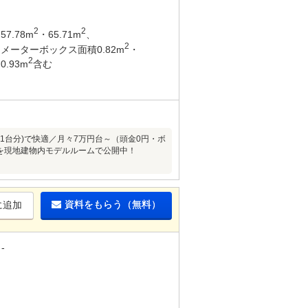
2
2
57.78m
・65.71m
、
2
メーターボックス面積0.82m
・
2
0.93m
含む
1台分)で快適／月々7万円台～（頭金0円・ボ
たりを現地建物内モデルルームで公開中！
資料をもらう（無料）
に追加
-