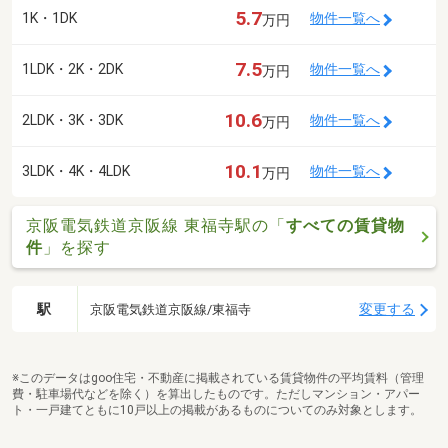
5.7
1K・1DK
物件一覧へ
万円
7.5
1LDK・2K・2DK
物件一覧へ
万円
10.6
2LDK・3K・3DK
物件一覧へ
万円
10.1
3LDK・4K・4LDK
物件一覧へ
万円
京阪電気鉄道京阪線 東福寺駅の「
すべての賃貸物
件
」を探す
駅
変更する
京阪電気鉄道京阪線/東福寺
※このデータはgoo住宅・不動産に掲載されている賃貸物件の平均賃料（管理
費・駐車場代などを除く）を算出したものです。ただしマンション・アパー
ト・一戸建てともに10戸以上の掲載があるものについてのみ対象とします。