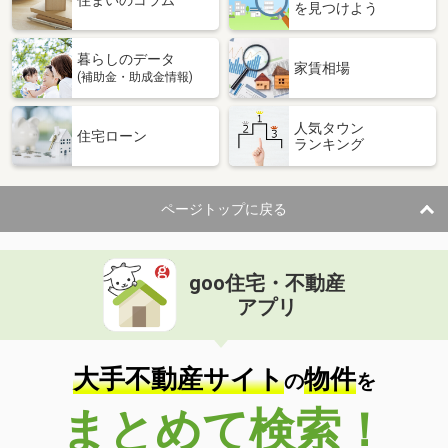
住まいのコラム
を見つけよう
暮らしのデータ
家賃相場
(補助金・助成金情報)
人気タウン
住宅ローン
ランキング
ページトップに戻る
goo住宅・不動産
アプリ
大手不動産サイト
物件
の
を
まとめて検索！