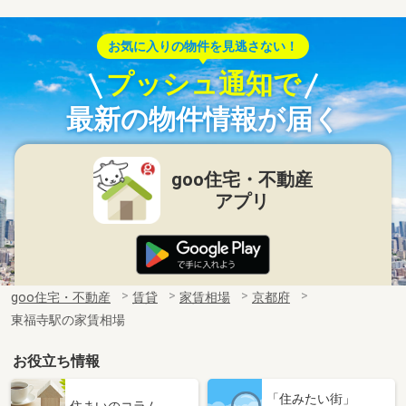
お気に入りの物件を見逃さない！
プッシュ通知で
最新の物件情報が届く
goo住宅・不動産
アプリ
goo住宅・不動産
賃貸
家賃相場
京都府
東福寺駅の家賃相場
お役立ち情報
「住みたい街」