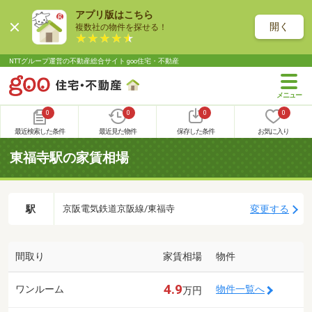
アプリ版はこちら
開く
複数社の物件を探せる！
NTTグループ運営の不動産総合サイト goo住宅・不動産
0
0
0
0
最近検索した条件
最近見た物件
保存した条件
お気に入り
東福寺駅の家賃相場
駅
変更する
京阪電気鉄道京阪線/東福寺
間取り
家賃相場
物件
4.9
ワンルーム
物件一覧へ
万円