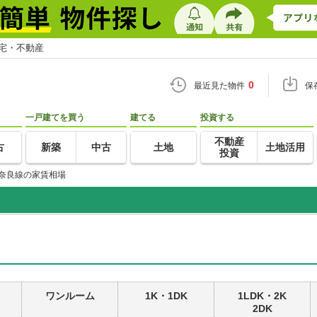
住宅・不動産
0
最近見た物件
保
一戸建てを買う
建てる
投資する
不動産
古
新築
中古
土地
土地活用
投資
奈良線の家賃相場
ワンルーム
1K・1DK
1LDK・2K
2DK