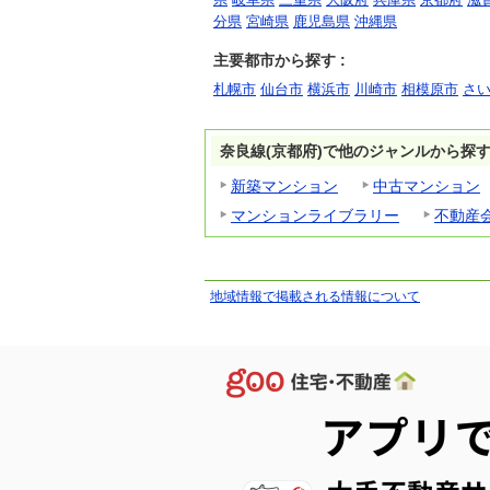
分県
宮崎県
鹿児島県
沖縄県
主要都市から探す :
札幌市
仙台市
横浜市
川崎市
相模原市
さ
奈良線(京都府)で他のジャンルから探
新築マンション
中古マンション
マンションライブラリー
不動産
地域情報で掲載される情報について