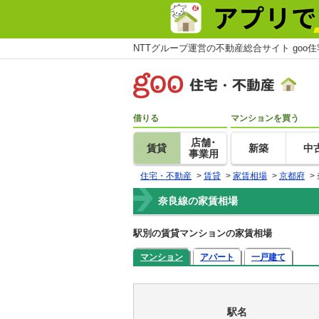
NTTグループ運営の不動産総合サイト goo
借りる
マンションを買う
店舗･
賃貸
新築
中
事業用
住宅・不動産
>
賃貸
>
家賃相場
>
京都府
>
奈良線の家賃相場
駅別の賃貸マンションの家賃相場
マンション
アパート
一戸建て
駅名