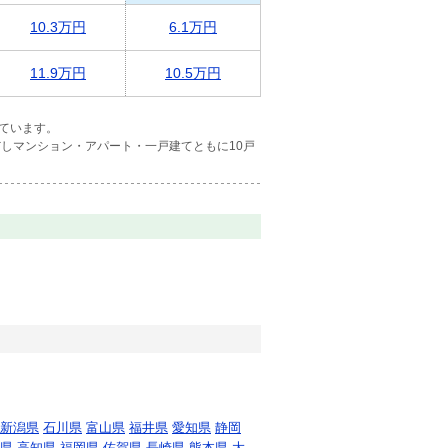
10.3万円
6.1万円
11.9万円
10.5万円
ています。
しマンション・アパート・一戸建てともに10戸
新潟県
石川県
富山県
福井県
愛知県
静岡
県
高知県
福岡県
佐賀県
長崎県
熊本県
大