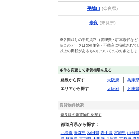
平城山
(奈良県)
奈良
(奈良県)
※各間取りの平均賃料（管理費・駐車場代など
※このデータはgoo住宅・不動産に掲載され
以上の掲載があるものについてのみ対象としま
条件を変更して家賃相場を見る
路線から探す
大阪府
兵庫
エリアから探す
大阪府
兵庫
賃貸物件検索
奈良線の賃貸物件を探す
都道府県から探す :
北海道
青森県
秋田県
岩手県
宮城県
山形
県
岐阜県
三重県
大阪府
兵庫県
京都府
滋