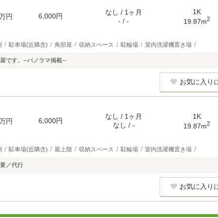
1K
なし / 1ヶ月
6,000円
万円
2
- / -
19.87m
別
駐車場(近隣含)
角部屋
収納スペース
駐輪場
室内洗濯機置き場
です。--パノラマ掲載--
お気に入り
なし / 1ヶ月
1K
6,000円
万円
2
なし / -
19.87m
別
駐車場(近隣含)
最上階
収納スペース
駐輪場
室内洗濯機置き場
要／代行
お気に入り