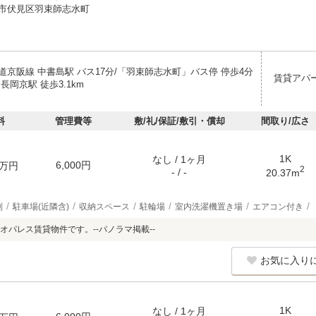
市伏見区羽束師志水町
道京阪線 中書島駅 バス17分/「羽束師志水町」バス停 停歩4分
賃貸アパ
長岡京駅 徒歩3.1km
料
管理費等
敷/礼/保証/敷引・償却
間取り/広さ
1K
なし / 1ヶ月
6,000円
万円
2
- / -
20.37m
別
駐車場(近隣含)
収納スペース
駐輪場
室内洗濯機置き場
エアコン付き
オパレス賃貸物件です。--パノラマ掲載--
お気に入り
1K
なし / 1ヶ月