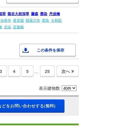
稲荷
龍谷大前深草
藤森
墨染
丹波橋
光善寺
香里園
寝屋川市
萱島
大和田
橋
北浜
淀屋橋
この条件を保存
3
4
5
25
次へ
…
表示建物数
などをお問い合わせする(無料)