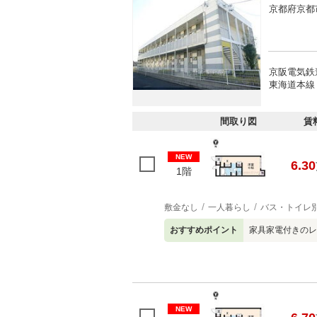
京都府京都
京阪電気鉄
東海道本線 
間取り図
賃
NEW
6.30
1階
敷金なし
一人暮らし
バス・トイレ
おすすめポイント
家具家電付きのレ
NEW