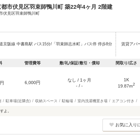
都市伏見区羽束師鴨川町 築22年4ヶ月 2階建
市伏見区羽束師鴨川町
道京阪線 中書島駅 バス15分/「羽束師志水町」バス停 停歩8分
賃貸アパ
料
管理費等
敷/礼/保証/敷引・償却
間取り/広さ
1K
なし / 1ヶ月
6,000円
円
2
- / -
19.87m
別
駐車場(近隣含)
収納スペース
駐輪場
室内洗濯機置き場
エアコン付き
すよ。
お気に入り