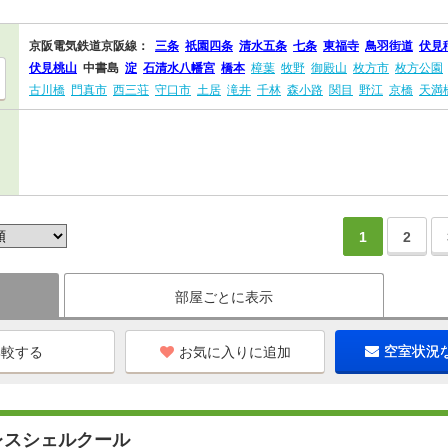
京阪電気鉄道京阪線：
三条
祇園四条
清水五条
七条
東福寺
鳥羽街道
伏見
伏見桃山
中書島
淀
石清水八幡宮
橋本
樟葉
牧野
御殿山
枚方市
枚方公園
古川橋
門真市
西三荘
守口市
土居
滝井
千林
森小路
関目
野江
京橋
天満
1
2
部屋ごとに表示
お気に入りに追加
空室状況
レスシェルクール