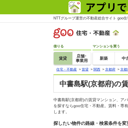
NTTグループ運営の不動産総合サイト goo
借りる
マンションを買う
店舗･
賃貸
新築
中
事業用
住宅・不動産
>
賃貸
>
関西
>
京都府
>
京都
中書島駅(京都府)の
中書島駅(京都府)の賃貸マンション、
を探すならgoo住宅・不動産。賃料・専
します。
探したい物件の路線・検索条件を変