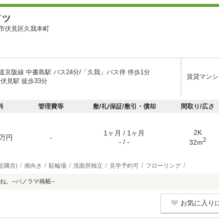
イツ
市伏見区久我本町
道京阪線 中書島駅 バス24分/「久我」バス停 停歩1分
賃貸マンシ
伏見駅 徒歩33分
料
管理費等
敷/礼/保証/敷引・償却
間取り/広さ
2K
1ヶ月 / 1ヶ月
万円
-
2
- / -
32m
近隣含)
南向き
駐輪場
洗面所独立
見学予約可
フローリング
。--パノラマ掲載--
お気に入り