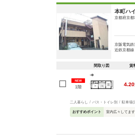
本町ハ
京都府京都
京阪電気鉄
近鉄京都線 
間取り図
賃
NEW
4.20
1階
二人暮らし
バス・トイレ別
駐車場(
おすすめポイント
室内広々してますね