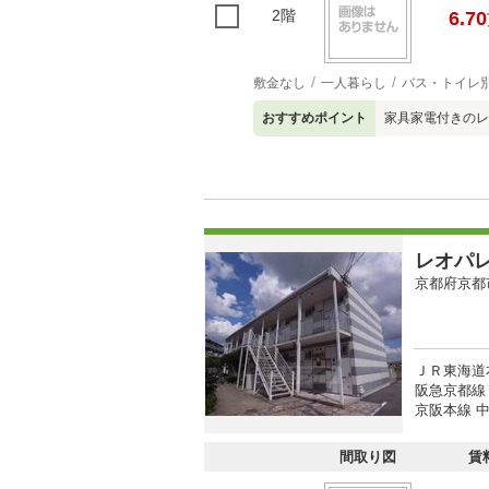
2階
6.70
敷金なし
一人暮らし
バス・トイレ
おすすめポイント
家具家電付きのレ
レオパ
京都府京都
ＪＲ東海道本
阪急京都線 
京阪本線 中
間取り図
賃