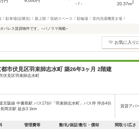
6,000円
万円
2
- / -
20.37m
別
駐車場(近隣含)
最上階
収納スペース
駐輪場
室内洗濯機置き場
オパレス賃貸物件です。--パノラマ掲載--
お気に入り
都市伏見区羽束師志水町 築26年3ヶ月 2階建
市伏見区羽束師志水町
道京阪線 中書島駅 バス17分/「羽束師志水町」バス停 停歩4分
賃貸アパ
長岡京駅 徒歩3.1km
料
管理費等
敷/礼/保証/敷引・償却
間取り/広さ