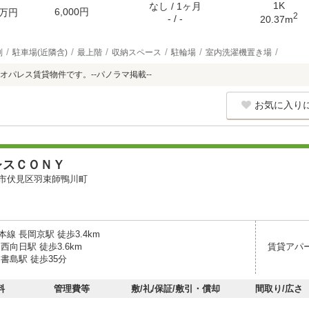
1K
なし / 1ヶ月
6,000円
万円
2
- / -
20.37m
別
駐車場(近隣含)
最上階
収納スペース
駐輪場
室内洗濯機置き場
オパレス賃貸物件です。--パノラマ掲載--
お気に入り
レスＣＯＮＹ
市伏見区羽束師鴨川町
線 長岡京駅 徒歩3.4km
西向日駅 徒歩3.6km
賃貸アパ
書島駅 徒歩35分
料
管理費等
敷/礼/保証/敷引・償却
間取り/広さ