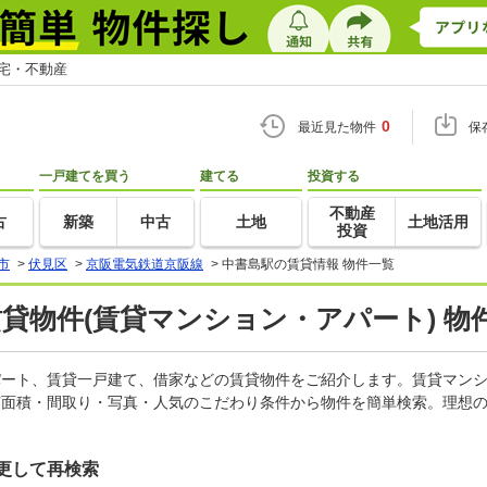
住宅・不動産
0
最近見た物件
保
一戸建てを買う
建てる
投資する
不動産
古
新築
中古
土地
土地活用
投資
市
>
伏見区
>
京阪電気鉄道京阪線
>
中書島駅の賃貸情報 物件一覧
賃貸物件(賃貸マンション・アパート) 物
アパート、賃貸一戸建て、借家などの賃貸物件をご紹介します。賃貸マン
有面積・間取り・写真・人気のこだわり条件から物件を簡単検索。理想の
更して再検索