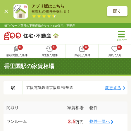
アプリ版はこちら
開く
複数社の物件を探せる！
NTTグループ運営の不動産総合サイト goo住宅・不動産
0
0
0
0
最近検索した条件
最近見た物件
保存した条件
お気に入り
香里園駅の家賃相場
駅
変更する
京阪電気鉄道京阪線/香里園
間取り
家賃相場
物件
3.5
ワンルーム
物件一覧へ
万円