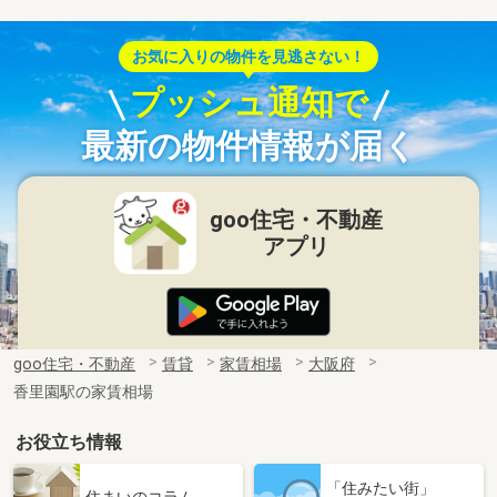
お気に入りの物件を見逃さない！
プッシュ通知で
最新の物件情報が届く
goo住宅・不動産
アプリ
goo住宅・不動産
賃貸
家賃相場
大阪府
香里園駅の家賃相場
お役立ち情報
「住みたい街」