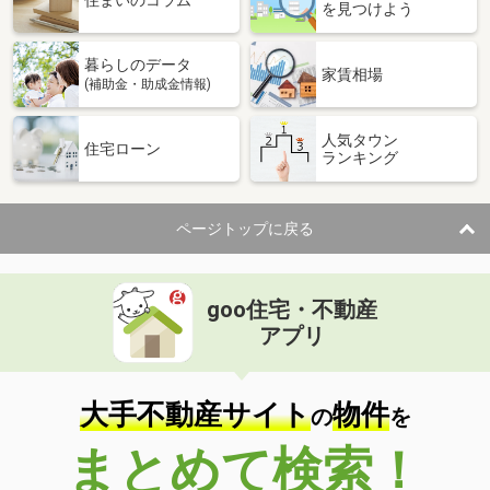
住まいのコラム
を見つけよう
暮らしのデータ
家賃相場
(補助金・助成金情報)
人気タウン
住宅ローン
ランキング
ページトップに戻る
goo住宅・不動産
アプリ
大手不動産サイト
物件
の
を
まとめて検索！