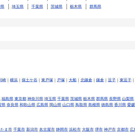
川県
埼玉県
千葉県
茨城県
栃木県
群馬県
川崎
｜
横浜
｜
保土ケ谷
｜
東戸塚
｜
戸塚
｜
大船
｜
北鎌倉
｜
鎌倉
｜
逗子
｜
東逗子
県
福島県
東京都
神奈川県
埼玉県
千葉県
茨城県
栃木県
群馬県
長野県
山梨県
賀県
奈良県
和歌山県
広島県
岡山県
山口県
鳥取県
島根県
徳島県
香川県
愛媛
いたま市
千葉市
新潟市
名古屋市
静岡市
浜松市
大阪市
堺市
神戸市
京都市
広