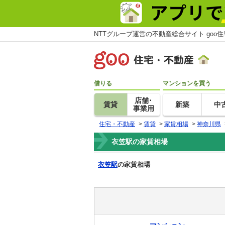
NTTグループ運営の不動産総合サイト goo
借りる
マンションを買う
店舗･
賃貸
新築
中
事業用
住宅・不動産
>
賃貸
>
家賃相場
>
神奈川県
衣笠駅の家賃相場
衣笠駅
の家賃相場