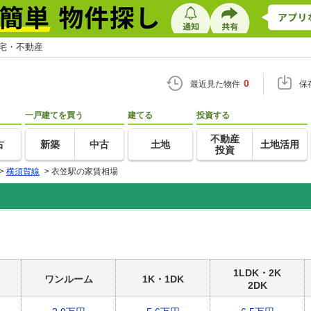
住宅・不動産
0
最近見た物件
保
一戸建てを買う
建てる
投資する
不動産
古
新築
中古
土地
土地活用
投資
>
横須賀線
>
衣笠駅の家賃相場
1LDK・2K
ワンルーム
1K・1DK
2DK