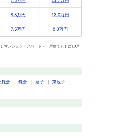
7.3万円
11.7万円
8.5万円
13.0万円
7.5万円
8.0万円
しマンション・アパート・一戸建てともに10戸
北鎌倉
｜
鎌倉
｜
逗子
｜
東逗子