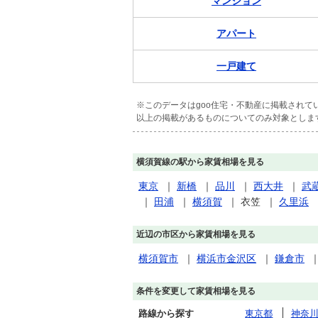
マンション
アパート
一戸建て
※このデータはgoo住宅・不動産に掲載され
以上の掲載があるものについてのみ対象としま
横須賀線の駅から家賃相場を見る
東京
｜
新橋
｜
品川
｜
西大井
｜
武
｜
田浦
｜
横須賀
｜
衣笠
｜
久里浜
近辺の市区から家賃相場を見る
横須賀市
｜
横浜市金沢区
｜
鎌倉市
条件を変更して家賃相場を見る
路線から探す
東京都
神奈