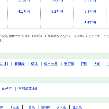
2.9万円
5.6万円
6.5万円
4.1万円
5.2万円
5.9万円
-
-
6.6万円
ている賃貸物件の平均賃料（管理費・駐車場代などを除く）を算出したものです。ただ
す。
蔵小杉
｜
新川崎
｜
横浜
｜
保土ケ谷
｜
東戸塚
｜
戸塚
｜
大船
｜
｜
逗子市
｜
三浦郡葉山町
川県
埼玉県
千葉県
茨城県
栃木県
群馬県