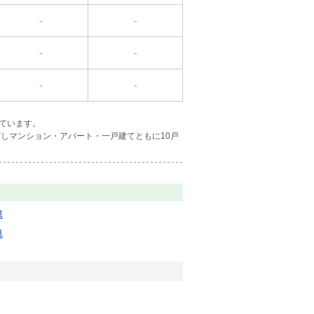
-
-
-
-
-
-
ています。
しマンション・アパート・一戸建てともに10戸
県
県