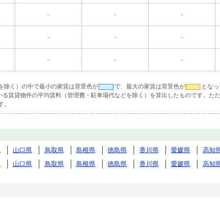
-
-
-
-
-
-
-
-
-
を除く）の中で最小の家賃は背景色が
で、最大の家賃は背景色が
となっ
ている賃貸物件の平均賃料（管理費・駐車場代などを除く）を算出したものです。ただ
す。
県
山口県
鳥取県
島根県
徳島県
香川県
愛媛県
高知
県
山口県
鳥取県
島根県
徳島県
香川県
愛媛県
高知