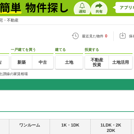
住宅・不動産
0
最近見た物件
保
一戸建てを買う
建てる
投資する
不動産
古
新築
中古
土地
土地活用
投資
土讃線の家賃相場
ワンルーム
1K・1DK
1LDK・2K
2DK