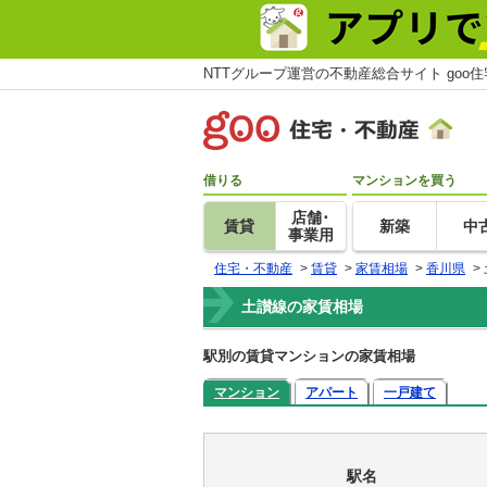
NTTグループ運営の不動産総合サイト goo
借りる
マンションを買う
店舗･
賃貸
新築
中
事業用
住宅・不動産
>
賃貸
>
家賃相場
>
香川県
>
土讃線の家賃相場
駅別の賃貸マンションの家賃相場
マンション
アパート
一戸建て
駅名