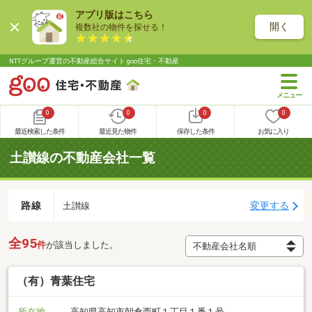
アプリ版はこちら
開く
複数社の物件を探せる！
NTTグループ運営の不動産総合サイト goo住宅・不動産
0
0
0
0
最近検索した条件
最近見た物件
保存した条件
お気に入り
土讃線の不動産会社一覧
路線
変更する
土讃線
全95
件
が該当しました。
（有）青葉住宅
所在地
高知県高知市朝倉西町１丁目１番１号