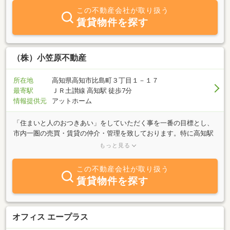
この不動産会社が取り扱う
賃貸物件を探す
（株）小笠原不動産
所在地
高知県高知市比島町３丁目１－１７
最寄駅
ＪＲ土讃線 高知駅 徒歩7分
情報提供元
アットホーム
「住まいと人のおつきあい」をしていただく事を一番の目標とし、
市内一圏の売買・賃貸の仲介・管理を致しております。特に高知駅
周辺のお部屋探しはお任せ下さい。高知市の物件探しのパートナー
もっと見る
「なによりも、お客様のご満足を第一にまじめに、まじめに、コツ
コツと・・・」その精神を大切にしながらがんばっております。お
この不動産会社が取り扱う
客様のライフスタイルにあった物件情報を提供すると共に、ご納得
賃貸物件を探す
いただけるまでアドバイスさせていただきます。住み替え時のお客
様の視点に立ってのアドバイス、御相談等ありましたら私にお任せ
下さい。皆様のお力になります。
オフィス エープラス