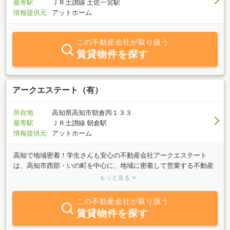
最寄駅
ＪＲ土讃線 土佐一宮駅
情報提供元
アットホーム
この不動産会社が取り扱う
賃貸物件を探す
アークエステート（有）
所在地
高知県高知市朝倉丙１３３
最寄駅
ＪＲ土讃線 朝倉駅
情報提供元
アットホーム
高知で地域密着！学生さんも安心の不動産会社アークエステート
は、高知市西部・いの町を中心に、地域に密着して営業する不動産
会社です。当社は、高知大学より歩いて３分、ＪＲ朝倉駅構内に店
もっと見る
舗が有ります。駐車場も完備。◎学生マンションの事なら『アーク
エステート』にお任せ下さい！！★高知大学、平成福祉専門学校等
この不動産会社が取り扱う
の学生向けアパートを豊富に取扱っております。★合格前の予約も
賃貸物件を探す
受け付けています。◎新婚さん、ファミリー向け物件もお気軽にお
問い合わせ下さい★高知市西部方面マンション、アパート、貸家、