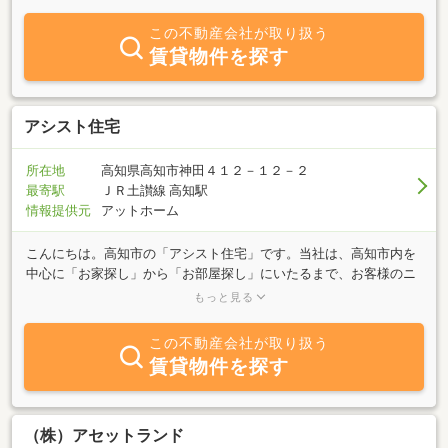
のの財産を一緒にじっくり相談しながら作りあげませんか。急なご
依頼でも精一杯ご希望に添えられる様務めさせて頂きます。
この不動産会社が取り扱う
賃貸物件を探す
アシスト住宅
所在地
高知県高知市神田４１２－１２－２
最寄駅
ＪＲ土讃線 高知駅
情報提供元
アットホーム
こんにちは。高知市の「アシスト住宅」です。当社は、高知市内を
中心に「お家探し」から「お部屋探し」にいたるまで、お客様のニ
ーズに合った物件、プライオリティーの高い物件をご紹介する信頼
もっと見る
の仲介をしております。高知市内の不動産の事は、アシスト住宅に
お任せ下さい。全力で皆様をアシストします！！
この不動産会社が取り扱う
賃貸物件を探す
（株）アセットランド