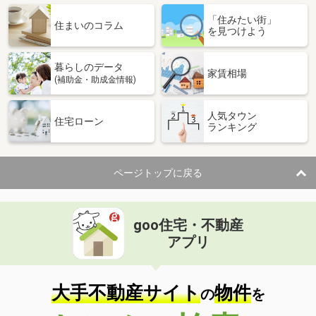
「住みたい街」
住まいのコラム
を見つけよう
暮らしのデータ
家賃相場
(補助金・助成金情報)
人気タウン
住宅ローン
ランキング
ページトップに戻る
goo住宅・不動産
アプリ
大手不動産サイト
物件
の
を