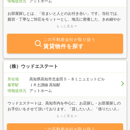
情報提供元
アットホーム
お部屋探しとは、「住まいと人とのお付き合い」です。当社では、
親切・丁寧なご対応をモットーとし、地元に密着した、きめ細やか
な情報＆サービスをご提供いたします。琴平町・まんのう町を中心
もっと見る
とした西讃エリアの物件のことなら、是非とも当社にお任せ下さ
い。またあらかじめご連絡を頂ければ営業時間外でもご対応いたし
この不動産会社が取り扱う
ますので、まずは何でもお気軽にご相談下さい。
賃貸物件を探す
（株）ウッドエステート
所在地
高知県高知市北金田５－８ミニュエットビル
最寄駅
ＪＲ土讃線 高知駅
情報提供元
アットホーム
ウッドエステートは、高知市内を中心に、お店探し・お部屋探しの
お手伝いをさせて頂いております。「貸したい人」「借りたい人」
のハートを大切にし、豊富な情報量とネットワークを生かして、お
もっと見る
客様のニーズに答えるサービスを行ないます。また、不動産の仲介
だけではなく、不動産に関するさまざまなご相談を承ります。専門
この不動産会社が取り扱う