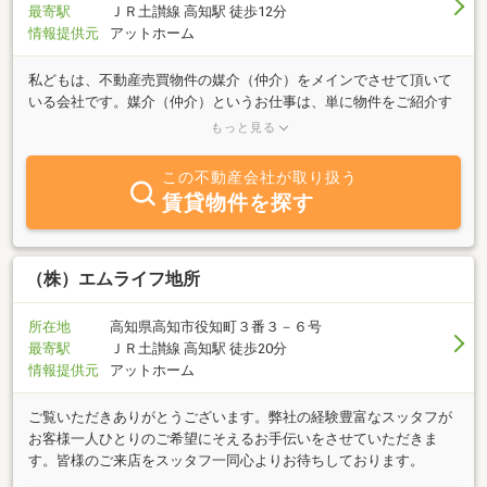
最寄駅
ＪＲ土讃線 高知駅 徒歩12分
情報提供元
アットホーム
私どもは、不動産売買物件の媒介（仲介）をメインでさせて頂いて
いる会社です。媒介（仲介）というお仕事は、単に物件をご紹介す
るだけの仕事では無く、売却や購入に関わらず、その物件のお引渡
もっと見る
しまで一生懸命お世話させて頂くお仕事だと弊社は考えています。
お客様に合った情報提供やご提案、リフォームや住宅ローン等のお
この不動産会社が取り扱う
世話などお引渡しまでのすべてをサポートさせて頂きます。お客様
賃貸物件を探す
の知りたい情報はもちろん、物件の良い事ばかりではなく、プロと
して調査して、欠点などのネガティブな情報が有りましたら、包み
隠さず正直にご説明させて頂きます。またご売却や相続等のご相談
やアドバイス・ご提案もさせて頂いております。弊社は『正直』・
（株）エムライフ地所
『一生懸命』・『誠心誠意』をモットーに、『お客様が自分の親
戚・親・兄弟』 だと思い、お客様の気持ちになって日々、仕事に
所在地
高知県高知市役知町３番３－６号
取り組んでいます。しつこい営業等は一切行っておりませんので、
最寄駅
ＪＲ土讃線 高知駅 徒歩20分
お気軽に、ご相談・お問合せくださいませ。よろしくお願い致しま
情報提供元
アットホーム
す。
ご覧いただきありがとうございます。弊社の経験豊富なスッタフが
お客様一人ひとりのご希望にそえるお手伝いをさせていただきま
す。皆様のご来店をスッタフ一同心よりお待ちしております。