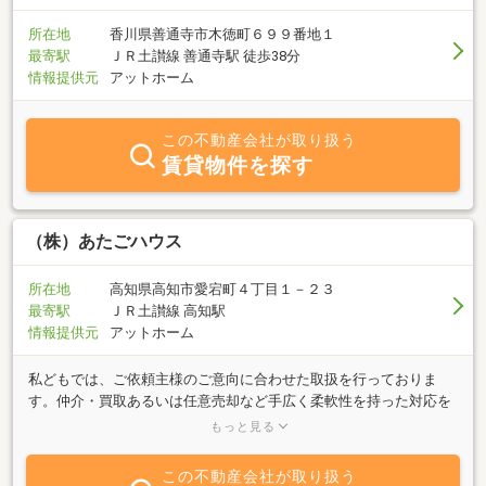
所在地
香川県善通寺市木徳町６９９番地１
最寄駅
ＪＲ土讃線 善通寺駅 徒歩38分
情報提供元
アットホーム
この不動産会社が取り扱う
賃貸物件を探す
（株）あたごハウス
所在地
高知県高知市愛宕町４丁目１－２３
最寄駅
ＪＲ土讃線 高知駅
情報提供元
アットホーム
私どもでは、ご依頼主様のご意向に合わせた取扱を行っておりま
す。仲介・買取あるいは任意売却など手広く柔軟性を持った対応を
しています。ご依頼者様にメリットをのある、お取り引きを第一に
もっと見る
心掛けています。ご相談はお気軽にどうぞ！関東・関西を始めとし
て、遠隔地のご依頼者様も多数ご利用頂いています。
この不動産会社が取り扱う