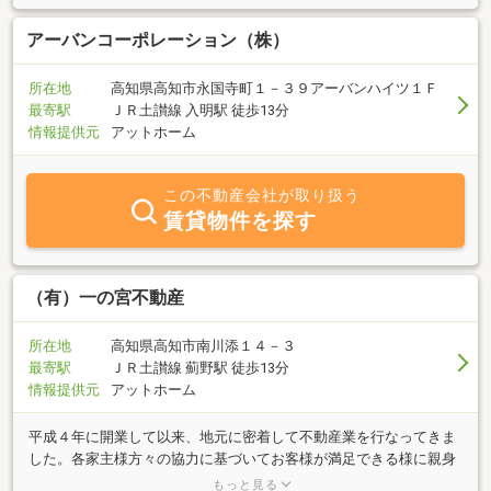
貸店舗多数有ります。◎戸建て・土地の売買もご相談下さい。投資
用アパートも取り扱っています。＜休業日＞日曜日（但し２月下旬
アーバンコーポレーション（株）
～４月上旬迄は不定休です）
所在地
高知県高知市永国寺町１－３９アーバンハイツ１Ｆ
最寄駅
ＪＲ土讃線 入明駅 徒歩13分
情報提供元
アットホーム
この不動産会社が取り扱う
賃貸物件を探す
（有）一の宮不動産
所在地
高知県高知市南川添１４－３
最寄駅
ＪＲ土讃線 薊野駅 徒歩13分
情報提供元
アットホーム
平成４年に開業して以来、地元に密着して不動産業を行なってきま
した。各家主様方々の協力に基づいてお客様が満足できる様に親身
に相談にのれ、且つ、一の宮不動産で良かったと思われる様な店づ
もっと見る