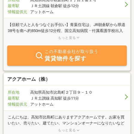
最寄駅
ＪＲ土讃線 朝倉駅 徒歩12分
情報提供元
アットホーム
【信頼で人と人をつなぐお手伝い】青葉住宅は、JR朝倉駅から県道
38号を南へ約850m徒歩12分程、国立高知病院・付属看護学校出入
口すぐ北にお店が有ります。学生さん向けのアパート・マンション
もっと見る
をはじめ、単身者向マンションから、ファミリータイプまで、周辺
地域の物件を数多く取り揃えております。高知大学周辺のお部屋探
この不動産会社が取り扱う
しの事なら◆ＡＯＢＡ ＪＵＴＡＫＵ◆にお任せ下さい！！（売買
賃貸物件を探す
物件のお問い合わせもどうぞご利用下さい）
アクアホーム（株）
所在地
高知県高知市比島町２丁目９－１０
最寄駅
ＪＲ土讃線 高知駅 徒歩11分
情報提供元
アットホーム
こんにちは、高知市比島町にありますアクアホームです。お家を買
いたい、売りたい、建てたい、マンションオーナーになりたいなど
など・・・不動産の事なら何でもご相談下さいませ。大切な一生も
もっと見る