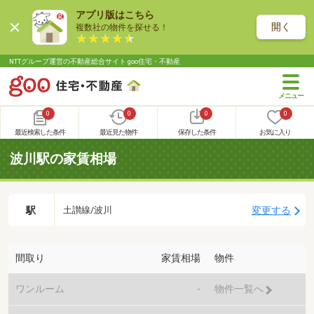
アプリ版はこちら
開く
複数社の物件を探せる！
NTTグループ運営の不動産総合サイト goo住宅・不動産
0
0
0
0
最近検索した条件
最近見た物件
保存した条件
お気に入り
波川駅の家賃相場
駅
変更する
土讃線/波川
間取り
家賃相場
物件
ワンルーム
-
物件一覧へ