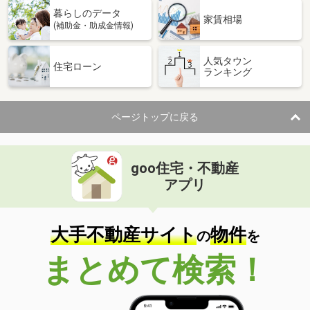
暮らしのデータ
家賃相場
(補助金・助成金情報)
人気タウン
住宅ローン
ランキング
ページトップに戻る
goo住宅・不動産
アプリ
大手不動産サイト
物件
の
を
まとめて検索！