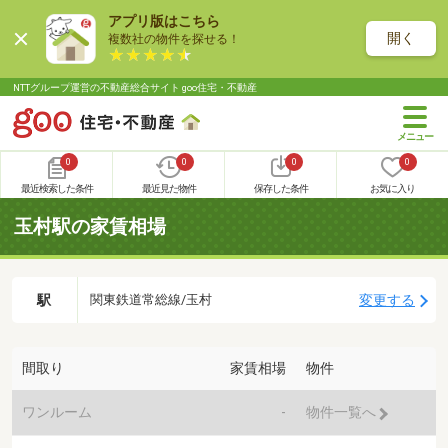
アプリ版はこちら
開く
複数社の物件を探せる！
NTTグループ運営の不動産総合サイト goo住宅・不動産
0
0
0
0
最近検索した条件
最近見た物件
保存した条件
お気に入り
玉村駅の家賃相場
駅
変更する
関東鉄道常総線/玉村
間取り
家賃相場
物件
ワンルーム
-
物件一覧へ