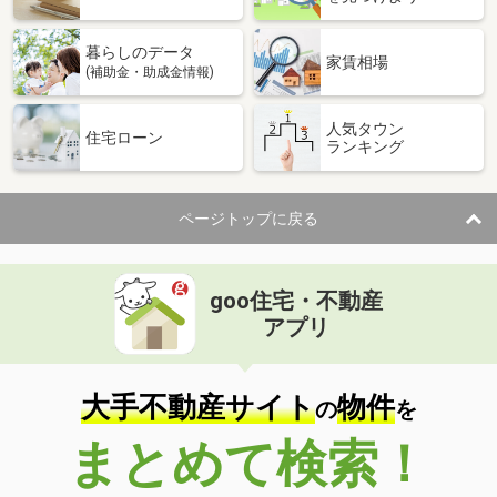
暮らしのデータ
家賃相場
(補助金・助成金情報)
人気タウン
住宅ローン
ランキング
ページトップに戻る
goo住宅・不動産
アプリ
大手不動産サイト
物件
の
を
まとめて検索！