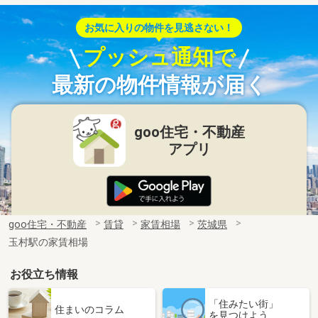
お気に入りの物件を見逃さない！
プッシュ通知で
最新の物件情報が届く
goo住宅・不動産
アプリ
goo住宅・不動産
賃貸
家賃相場
茨城県
玉村駅の家賃相場
お役立ち情報
「住みたい街」
住まいのコラム
を見つけよう