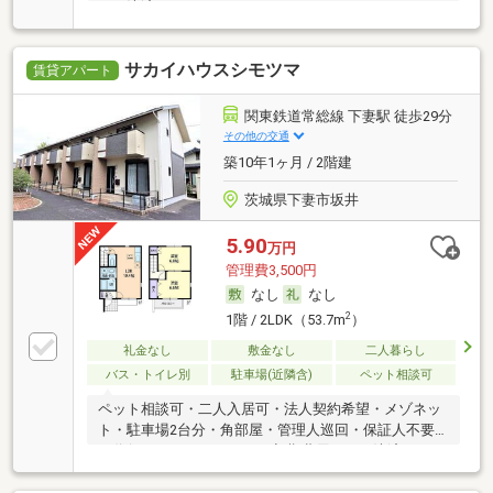
ード決済可
サカイハウスシモツマ
賃貸アパート
関東鉄道常総線 下妻駅 徒歩29分
その他の交通
築10年1ヶ月 / 2階建
茨城県下妻市坂井
5.90
万円
管理費3,500円
なし
なし
2
1階 / 2LDK（53.7m
）
礼金なし
敷金なし
二人暮らし
バス・トイレ別
駐車場(近隣含)
ペット相談可
ペット相談可・二人入居可・法人契約希望・メゾネッ
ト・駐車場2台分・角部屋・管理人巡回・保証人不要
／代行 ・ルームシェア可・初期費用カード決済可