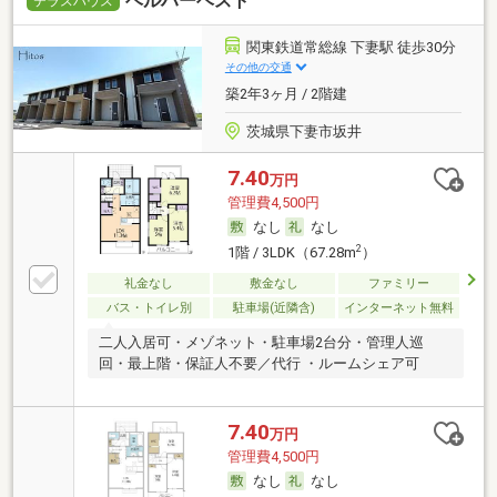
ベルハーベスト
テラスハウス
関東鉄道常総線 下妻駅 徒歩30分
その他の交通
築2年3ヶ月 / 2階建
茨城県下妻市坂井
7.40
万円
管理費4,500円
なし
なし
2
1階 / 3LDK（67.28m
）
礼金なし
敷金なし
ファミリー
バス・トイレ別
駐車場(近隣含)
インターネット無料
二人入居可・メゾネット・駐車場2台分・管理人巡
回・最上階・保証人不要／代行 ・ルームシェア可
7.40
万円
管理費4,500円
なし
なし