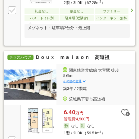
2
2階 / 3LDK（67.28m
）
礼金なし
敷金なし
ファミリー
バス・トイレ別
駐車場(近隣含)
インターネット無料
メゾネット・駐車場2台分・最上階
Ｄｏｕｘ ｍａｉｓｏｎ 高道祖
テラスハウス
関東鉄道常総線 大宝駅 徒歩
5.6km
その他の交通
築3年 / 2階建
茨城県下妻市高道祖
6.40
万円
管理費4,500円
なし
なし
2
1階 / 2LDK（56.51m
）