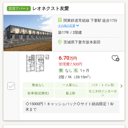
レオネクスト友愛
賃貸アパート
関東鉄道常総線 下妻駅 徒歩17分
その他の交通
築17年 / 2階建
茨城県下妻市坂本新田
6.70
万円
管理費7,500円
なし
1ヶ月
2
2階 / 1K（28.15m
）
敷金なし
一人暮らし
バス・トイレ別
モニタ付インターホ
駐車場(近隣含)
最上階
ン
◇15000円！キャッシュバック◇サイト経由限定！8/
末まで