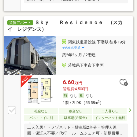
Ｓｋｙ Ｒｅｓｉｄｅｎｃｅ （スカ
賃貸アパート
イ レジデンス）
関東鉄道常総線 下妻駅 徒歩19分
その他の交通
築2年2ヶ月 / 2階建
茨城県下妻市下妻丙
6.60
万円
管理費4,500円
なし
なし
2
1階 / 2LDK（55.58m
）
礼金なし
敷金なし
二人暮らし
バス・トイレ別
駐車場(近隣含)
インターネット無料
二人入居可・メゾネット・駐車場2台分・管理人巡
回・保証人不要／代行 ・ルームシェア可・初期費用カ