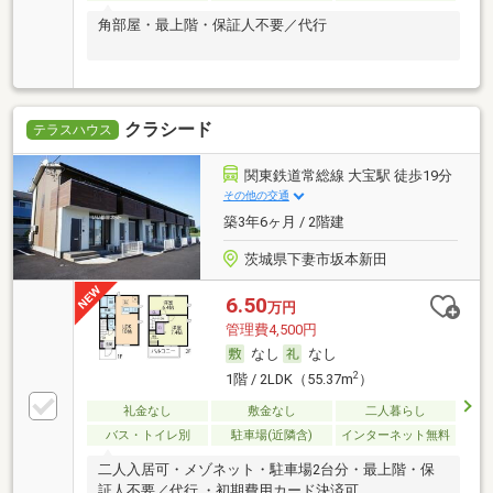
角部屋・最上階・保証人不要／代行
クラシード
テラスハウス
関東鉄道常総線 大宝駅 徒歩19分
その他の交通
築3年6ヶ月 / 2階建
茨城県下妻市坂本新田
6.50
万円
管理費4,500円
なし
なし
2
1階 / 2LDK（55.37m
）
礼金なし
敷金なし
二人暮らし
バス・トイレ別
駐車場(近隣含)
インターネット無料
二人入居可・メゾネット・駐車場2台分・最上階・保
証人不要／代行 ・初期費用カード決済可