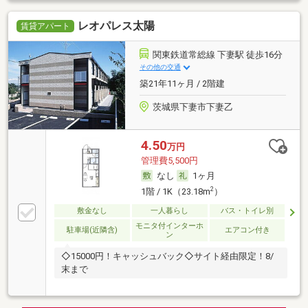
レオパレス太陽
賃貸アパート
関東鉄道常総線 下妻駅 徒歩16分
その他の交通
築21年11ヶ月 / 2階建
茨城県下妻市下妻乙
4.50
万円
管理費5,500円
なし
1ヶ月
2
1階 / 1K（23.18m
）
敷金なし
一人暮らし
バス・トイレ別
モニタ付インターホ
駐車場(近隣含)
エアコン付き
ン
◇15000円！キャッシュバック◇サイト経由限定！8/
末まで