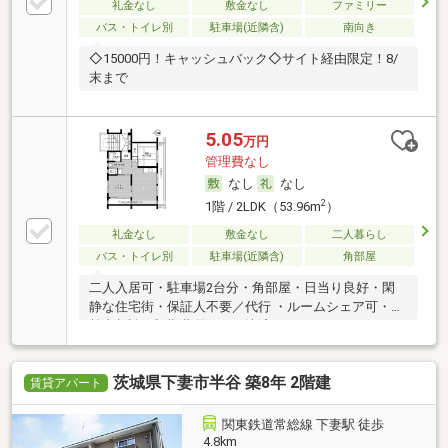
礼金なし
敷金なし
ファミリー
バス・トイレ別
駐車場(近隣含)
南向き
◇15000円！キャッシュバック◇サイト経由限定！8/
末まで
5.05
万円
管理費なし
なし
なし
2
1階 / 2LDK（53.96m
）
礼金なし
敷金なし
二人暮らし
バス・トイレ別
駐車場(近隣含)
角部屋
二人入居可・駐車場2台分・角部屋・日当り良好・閑
静な住宅街・保証人不要／代行 ・ルームシェア可・高
齢者相談・初期費用カード決済可
茨城県下妻市半谷 築8年 2階建
賃貸アパート
関東鉄道常総線 下妻駅 徒歩
4.8km