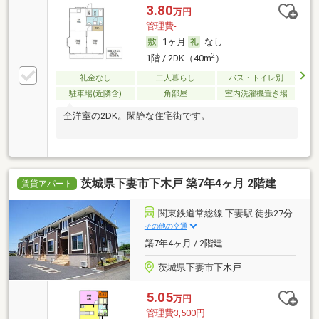
3.80
万円
管理費-
1ヶ月
なし
2
1階 / 2DK（40m
）
礼金なし
二人暮らし
バス・トイレ別
駐車場(近隣含)
角部屋
室内洗濯機置き場
全洋室の2DK。閑静な住宅街です。
茨城県下妻市下木戸 築7年4ヶ月 2階建
賃貸アパート
関東鉄道常総線 下妻駅 徒歩27分
その他の交通
築7年4ヶ月 / 2階建
茨城県下妻市下木戸
5.05
万円
管理費3,500円