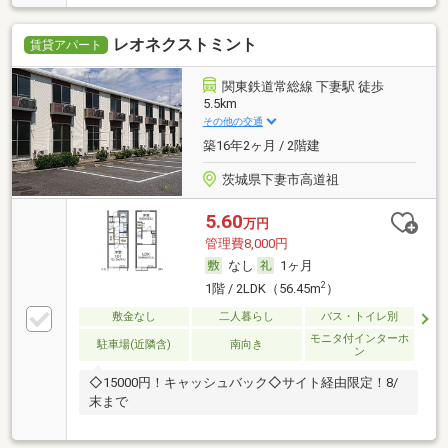
レオネクストミント
賃貸アパート
関東鉄道常総線 下妻駅 徒歩
5.5km
その他の交通
築16年2ヶ月 / 2階建
茨城県下妻市高道祖
5.60
万円
管理費8,000円
なし
1ヶ月
2
1階 / 2LDK（56.45m
）
敷金なし
二人暮らし
バス・トイレ別
モニタ付インターホ
駐車場(近隣含)
南向き
ン
◇15000円！キャッシュバック◇サイト経由限定！8/
末まで