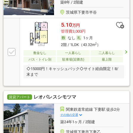
築8年 / 2階建
茨城県下妻市半谷
5.10
万円
管理費3,000円
なし
1ヶ月
2
2階 / 1LDK（43.32m
）
敷金なし
一人暮らし
二人暮らし
バス・トイレ別
駐車場(近隣含)
最上階
◇15000円！キャッシュバック◇サイト経由限定！8/
末まで
レオパレスシモツマ
賃貸アパート
関東鉄道常総線 下妻駅 徒歩2分
その他の交通
築24年1ヶ月 / 2階建
茨城県下妻市下妻乙