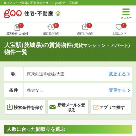
NTTグループ運営の不動産総合サイト goo住宅・不動産
1
0
0
0
最近検索した条件
最近見た物件
保存した条件
お気に入り
大宝駅(茨城県)の賃貸物件
(賃貸マンション・アパート)
物件一覧
駅
変更する
関東鉄道常総線/大宝
条件
変更する
指定なし
新着メールを受
検索条件を保存
アプリで探す
取る
人数に合った間取りを選ぶ