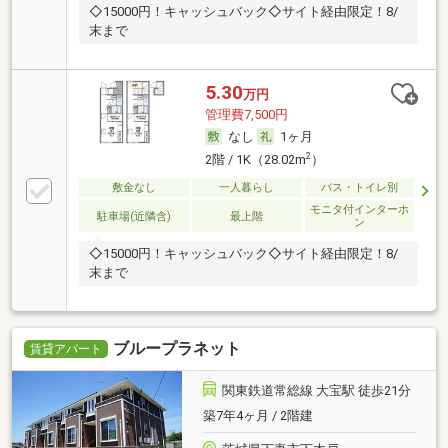
◇15000円！キャッシュバック◇サイト経由限定！8/
末まで
5.30
万円
管理費7,500円
なし
1ヶ月
2
2階 / 1K（28.02m
）
敷金なし
一人暮らし
バス・トイレ別
モニタ付インターホ
駐車場(近隣含)
最上階
ン
◇15000円！キャッシュバック◇サイト経由限定！8/
末まで
ブループラネット
賃貸アパート
関東鉄道常総線 大宝駅 徒歩21分
築7年4ヶ月 / 2階建