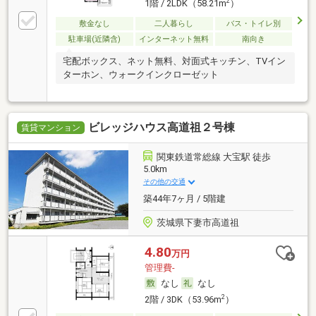
2
1階 / 2LDK（58.21m
）
敷金なし
二人暮らし
バス・トイレ別
駐車場(近隣含)
インターネット無料
南向き
宅配ボックス、ネット無料、対面式キッチン、TVイン
ターホン、ウォークインクローゼット
ビレッジハウス高道祖２号棟
賃貸マンション
関東鉄道常総線 大宝駅 徒歩
5.0km
その他の交通
築44年7ヶ月 / 5階建
茨城県下妻市高道祖
4.80
万円
管理費-
なし
なし
2
2階 / 3DK（53.96m
）