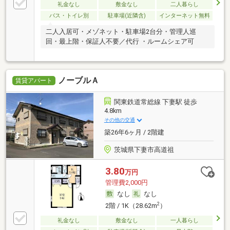
礼金なし
敷金なし
二人暮らし
バス・トイレ別
駐車場(近隣含)
インターネット無料
二人入居可・メゾネット・駐車場2台分・管理人巡
回・最上階・保証人不要／代行 ・ルームシェア可
ノーブルＡ
賃貸アパート
関東鉄道常総線 下妻駅 徒歩
4.8km
その他の交通
築26年6ヶ月 / 2階建
茨城県下妻市高道祖
3.80
万円
管理費2,000円
なし
なし
2
2階 / 1K（28.62m
）
礼金なし
敷金なし
一人暮らし