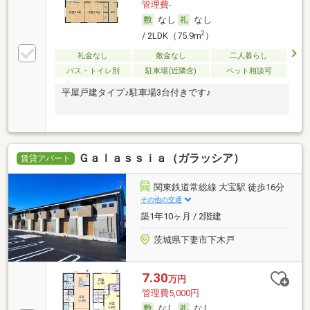
管理費-
なし
なし
2
/ 2LDK（75.9m
）
礼金なし
敷金なし
二人暮らし
バス・トイレ別
駐車場(近隣含)
ペット相談可
平屋戸建タイプ♪駐車場3台付きです♪
Ｇａｌａｓｓｉａ（ガラッシア）
賃貸アパート
関東鉄道常総線 大宝駅 徒歩16分
その他の交通
築1年10ヶ月 / 2階建
茨城県下妻市下木戸
7.30
万円
管理費5,000円
なし
なし