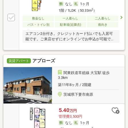
なし
1ヶ月
2
1階 / 1LDK（50.33m
）
敷金なし
一人暮らし
二人暮らし
バス・トイレ別
駐車場(近隣含)
南向き
エアコン2台付き。クレジットカード払いでも入居可
能です。ご来店せずにオンラインでお申込が可能で
す。
アプローズ
賃貸アパート
関東鉄道常総線 大宝駅 徒歩
3.3km
築11年8ヶ月 / 2階建
茨城県下妻市南原
5.40
万円
管理費3,500円
なし
1ヶ月