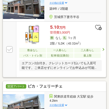
その他の交通
築8年 / 2階建
茨城県下妻市半谷
5.10
万円
管理費3,000円
なし
1ヶ月
2
2階 / 1LDK（43.32m
）
敷金なし
一人暮らし
二人暮らし
バス・トイレ別
駐車場(近隣含)
最上階
エアコン2台付き。クレジットカード払いでも入居可
能です。ご来店せずにオンラインでお申込みが可能で
す。
ビカ・フェリーチェ
賃貸アパート
関東鉄道常総線 大宝駅 徒歩
4.2km
その他の交通