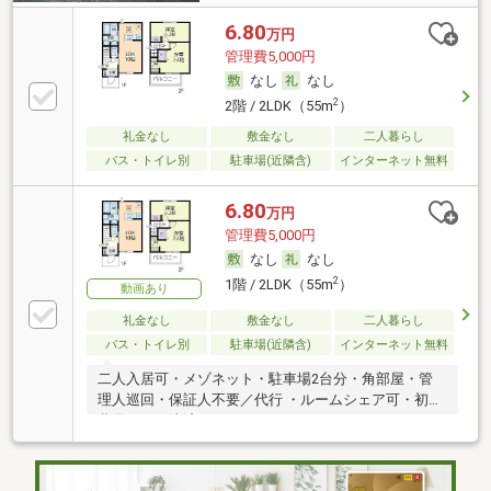
6.80
万円
管理費5,000円
なし
なし
2
2階 / 2LDK（55m
）
礼金なし
敷金なし
二人暮らし
バス・トイレ別
駐車場(近隣含)
インターネット無料
6.80
万円
管理費5,000円
なし
なし
2
1階 / 2LDK（55m
）
動画あり
礼金なし
敷金なし
二人暮らし
バス・トイレ別
駐車場(近隣含)
インターネット無料
二人入居可・メゾネット・駐車場2台分・角部屋・管
理人巡回・保証人不要／代行 ・ルームシェア可・初期
費用カード決済可