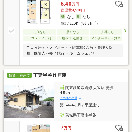
6.40
万円
管理費4,500円
なし
なし
2
1階 / 2LDK（56.51m
）
礼金なし
敷金なし
二人暮らし
バス・トイレ別
駐車場(近隣含)
インターネット無料
二人入居可・メゾネット・駐車場2台分・管理人巡
回・保証人不要／代行 ・ルームシェア可
下妻半谷Ｎ戸建
賃貸一戸建て
関東鉄道常総線 大宝駅 徒歩
4.5km
その他の交通
築14年4ヶ月 / 平屋建て
茨城県下妻市半谷
7
万円