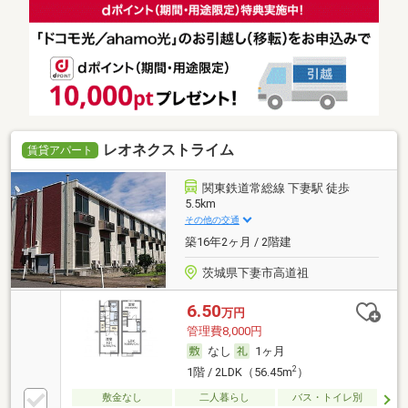
レオネクストライム
賃貸アパート
関東鉄道常総線 下妻駅 徒歩
5.5km
その他の交通
築16年2ヶ月 / 2階建
茨城県下妻市高道祖
6.50
万円
管理費8,000円
なし
1ヶ月
2
1階 / 2LDK（56.45m
）
敷金なし
二人暮らし
バス・トイレ別