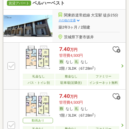
ベルハーベスト
賃貸アパート
関東鉄道常総線 大宝駅 徒歩25分
その他の交通
築2年3ヶ月 / 2階建
茨城県下妻市坂井
7.40
万円
管理費4,500円
なし
なし
2
2階 / 3LDK（67.28m
）
礼金なし
敷金なし
ファミリー
バス・トイレ別
駐車場(近隣含)
インターネット無料
7.40
万円
管理費4,500円
なし
なし
2
1階 / 3LDK（67.28m
）
動画あり
礼金なし
敷金なし
ファミリー