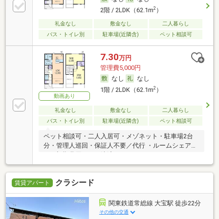
2
2階 / 2LDK（62.1m
）
礼金なし
敷金なし
二人暮らし
バス・トイレ別
駐車場(近隣含)
ペット相談可
7.30
万円
管理費5,000円
なし
なし
2
1階 / 2LDK（62.1m
）
動画あり
礼金なし
敷金なし
二人暮らし
バス・トイレ別
駐車場(近隣含)
ペット相談可
ペット相談可・二人入居可・メゾネット・駐車場2台
分・管理人巡回・保証人不要／代行 ・ルームシェア
可・初期費用カード決済可
クラシード
賃貸アパート
関東鉄道常総線 大宝駅 徒歩22分
その他の交通