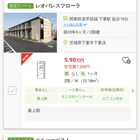
レオパレスフローラ
賃貸アパート
関東鉄道常総線 下妻駅 徒歩16分
その他の交通
築20年6ヶ月 / 2階建
茨城県下妻市下妻戊
5.90
万円
管理費7,500円
なし
1ヶ月
2
2階 / 1K（23.18m
）
敷金なし
一人暮らし
駐車場(近隣含)
モニタ付インターホ
最上階
エアコン付き
ン
最上階