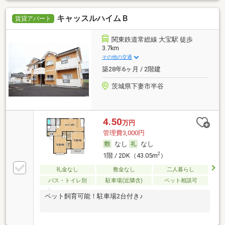
キャッスルハイムＢ
賃貸アパート
関東鉄道常総線 大宝駅 徒歩
3.7km
その他の交通
築28年6ヶ月 / 2階建
茨城県下妻市半谷
4.50
万円
管理費3,000円
なし
なし
2
1階 / 2DK（43.05m
）
礼金なし
敷金なし
二人暮らし
バス・トイレ別
駐車場(近隣含)
ペット相談可
ペット飼育可能！駐車場2台付き♪