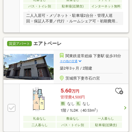
バス・トイレ別
駐車場(近隣含)
インターネット無料
二人入居可・メゾネット・駐車場2台分・管理人巡
回・保証人不要／代行 ・ルームシェア可・初期費用カ
ード決済可
エアトベーレ
賃貸アパート
関東鉄道常総線 下妻駅 徒歩35分
その他の交通
築2年3ヶ月 / 2階建
茨城県下妻市石の宮
5.60
万円
管理費4,500円
なし
なし
2
1階 / 1LDK（40.53m
）
礼金なし
敷金なし
一人暮らし
二人暮らし
バス・トイレ別
駐車場(近隣含)