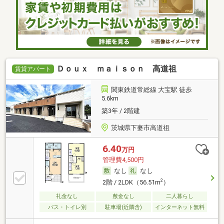
Ｄｏｕｘ ｍａｉｓｏｎ 高道祖
賃貸アパート
関東鉄道常総線 大宝駅 徒歩
5.6km
築3年 / 2階建
茨城県下妻市高道祖
6.40
万円
管理費4,500円
なし
なし
2
2階 / 2LDK（56.51m
）
礼金なし
敷金なし
二人暮らし
バス・トイレ別
駐車場(近隣含)
インターネット無料