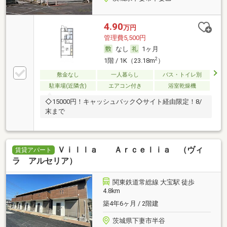
4.90
万円
管理費5,500円
なし
1ヶ月
2
1階 / 1K（23.18m
）
敷金なし
一人暮らし
バス・トイレ別
駐車場(近隣含)
エアコン付き
浴室乾燥機
◇15000円！キャッシュバック◇サイト経由限定！8/
末まで
Ｖｉｌｌａ Ａｒｃｅｌｉａ （ヴィ
賃貸アパート
ラ アルセリア）
関東鉄道常総線 大宝駅 徒歩
4.8km
築4年6ヶ月 / 2階建
茨城県下妻市半谷