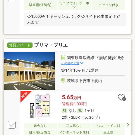
モニタ付インターホ
駐車場(近隣含)
エアコン付き
ン
◇15000円！キャッシュバック◇サイト経由限定！8/
末まで
プリマ・ブリエ
賃貸アパート
関東鉄道常総線 下妻駅 徒歩18分
その他の交通
築14年10ヶ月 / 2階建
茨城県下妻市下妻丙
5.65
万円
管理費1,800円
なし
1ヶ月
2
2階 / 2LDK（56.26m
）
敷金なし
二人暮らし
バス・トイレ別
駐車場(近隣含)
インターネット無料
最上階