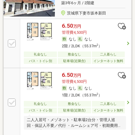
築3年6ヶ月 / 2階建
茨城県下妻市坂本新田
6.50
万円
管理費4,500円
なし
なし
2
2階 / 2LDK（55.37m
）
礼金なし
敷金なし
二人暮らし
バス・トイレ別
駐車場(近隣含)
インターネット無料
6.50
万円
管理費4,500円
なし
なし
2
1階 / 2LDK（55.37m
）
礼金なし
敷金なし
二人暮らし
バス・トイレ別
駐車場(近隣含)
インターネット無料
二人入居可・メゾネット・駐車場2台分・管理人巡
回・保証人不要／代行 ・ルームシェア可・初期費用カ
ード決済可