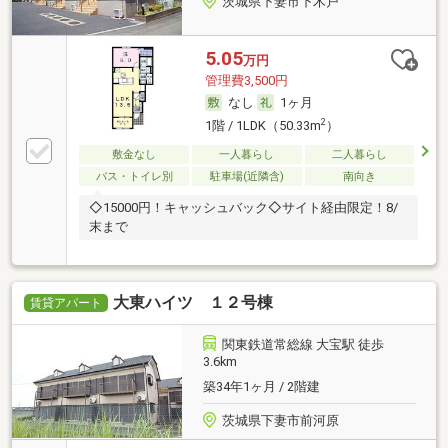
茨城県下妻市下木戸
5.05
万円
管理費3,500円
なし
1ヶ月
2
1階 / 1LDK（50.33m
）
敷金なし
一人暮らし
二人暮らし
バス・トイレ別
駐車場(近隣含)
南向き
◇15000円！キャッシュバック◇サイト経由限定！8/
末まで
大東ハイツ １２号棟
賃貸アパート
関東鉄道常総線 大宝駅 徒歩
3.6km
築34年1ヶ月 / 2階建
茨城県下妻市前河原