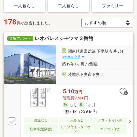
一人暮らし
二人暮らし
ファミリー
178
件
が該当しました。
レオパレスシモツマ２番館
賃貸アパート
関東鉄道常総線 下妻駅 徒歩3分
その他の交通
築19年1ヶ月 / 2階建
茨城県下妻市下妻乙
5.10
万円
管理費7,500円
なし
1ヶ月
2
1階 / 1K（23.61m
）
敷金なし
一人暮らし
バス・トイレ別
モニタ付インターホ
駐車場(近隣含)
エアコン付き
ン