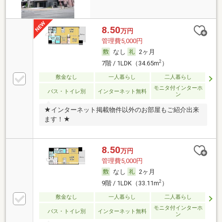
8.50
万円
管理費5,000円
なし
2ヶ月
2
7階 / 1LDK（34.65m
）
敷金なし
一人暮らし
二人暮らし
モニタ付インターホ
バス・トイレ別
インターネット無料
ン
★インターネット掲載物件以外のお部屋もご紹介出来
ます！★
8.50
万円
管理費5,000円
なし
2ヶ月
2
9階 / 1LDK（33.11m
）
敷金なし
一人暮らし
二人暮らし
モニタ付インターホ
バス・トイレ別
インターネット無料
ン