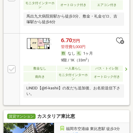
モニタ付インターホ
オートロック付き
エアコン付き
ン
馬出九大病院前駅から徒歩3分、敷金・礼金ゼロ、吉
塚駅から徒歩6分
6.70
万円
管理費5,000円
なし
1ヶ月
2
9階 / 1K（33m
）
敷金なし
一人暮らし
バス・トイレ別
モニタ付インターホ
南向き
オートロック付き
ン
LINEID【@tl-kashii】の友だち追加後、お名前送信下さ
い。
カスタリア東比恵
賃貸マンション
福岡市空港線 東比恵駅 徒歩3分