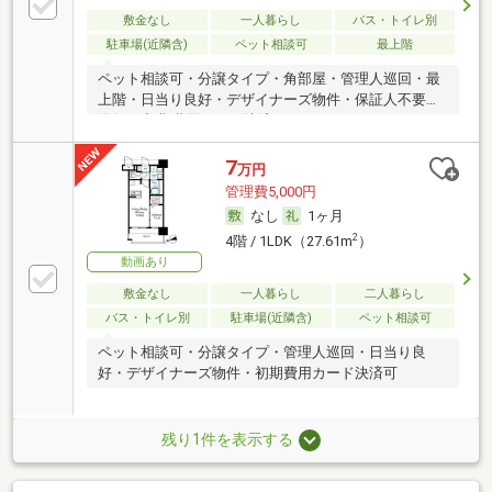
敷金なし
一人暮らし
バス・トイレ別
駐車場(近隣含)
ペット相談可
最上階
ペット相談可・分譲タイプ・角部屋・管理人巡回・最
上階・日当り良好・デザイナーズ物件・保証人不要／
代行 ・初期費用カード決済可
7
万円
管理費5,000円
なし
1ヶ月
2
4階 / 1LDK（27.61m
）
動画あり
敷金なし
一人暮らし
二人暮らし
バス・トイレ別
駐車場(近隣含)
ペット相談可
ペット相談可・分譲タイプ・管理人巡回・日当り良
好・デザイナーズ物件・初期費用カード決済可
残り1件を表示する