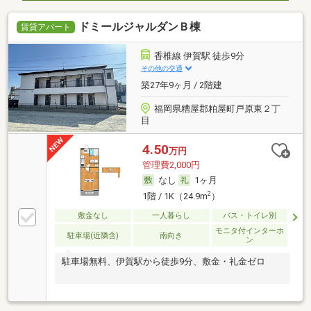
ドミールジャルダンＢ棟
賃貸アパート
香椎線 伊賀駅 徒歩9分
その他の交通
築27年9ヶ月 / 2階建
福岡県糟屋郡粕屋町戸原東２丁
目
4.50
万円
管理費2,000円
なし
1ヶ月
2
1階 / 1K（24.9m
）
敷金なし
一人暮らし
バス・トイレ別
モニタ付インターホ
駐車場(近隣含)
南向き
ン
駐車場無料、伊賀駅から徒歩9分、敷金・礼金ゼロ