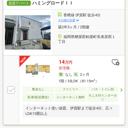
ハミングロードＩＩ
賃貸アパート
香椎線 伊賀駅 徒歩4分
その他の交通
築2年5ヶ月 / 2階建
福岡県糟屋郡粕屋町長者原西１
丁目
14
万円
管理費-
なし
2ヶ月
2
1階 / 3SLDK（81.15m
）
敷金なし
ファミリー
バス・トイレ別
モニタ付インターホ
駐車場(近隣含)
インターネット無料
ン
インターネット使い放題、伊賀駅まで徒歩4分、広々
LDK15畳以上