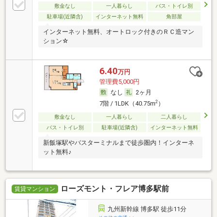
敷金なし
一人暮らし
バス・トイレ別
駐車場(近隣含)
インターネット無料
角部屋
インターネット無料、オートロック付きのＲＣ造マン
ション☆
6.40
万円
管理費5,000円
なし
2ヶ月
2
7階 / 1LDK（40.75m
）
敷金なし
一人暮らし
二人暮らし
バス・トイレ別
駐車場(近隣含)
インターネット無料
新飯塚駅やバスターミナルまで徒歩圏内！インターネ
ット無料♪
ローズモント・フレア博多駅前
賃貸マンション
九州新幹線 博多駅 徒歩11分