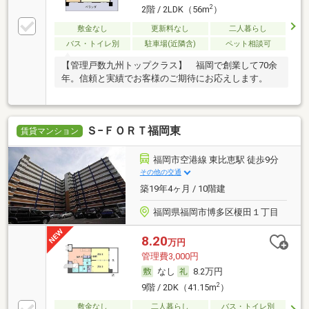
2
2階 / 2LDK（56m
）
敷金なし
更新料なし
二人暮らし
バス・トイレ別
駐車場(近隣含)
ペット相談可
【管理戸数九州トップクラス】 福岡で創業して70余
年。信頼と実績でお客様のご期待にお応えします。
Ｓ−ＦＯＲＴ福岡東
賃貸マンション
福岡市空港線 東比恵駅 徒歩9分
その他の交通
築19年4ヶ月 / 10階建
福岡県福岡市博多区榎田１丁目
8.20
万円
管理費3,000円
なし
8.2万円
2
9階 / 2DK（41.15m
）
敷金なし
二人暮らし
バス・トイレ別