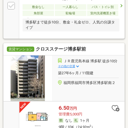
敷金なし
一人暮らし
バス・トイレ別
角部屋
駐輪場
室内洗濯機置き場
博多駅まで徒歩10分、敷金・礼金ゼロ、人気の分譲タ
イプ
クロスステージ博多駅前
賃貸マンション
ＪＲ鹿児島本線 博多駅 徒歩10分
その他の交通
築27年6ヶ月 / 11階建
福岡県福岡市博多区博多駅南２
6.50
万円
管理費5,000円
なし
1ヶ月
2
9階 / 1DK（24.92m
）