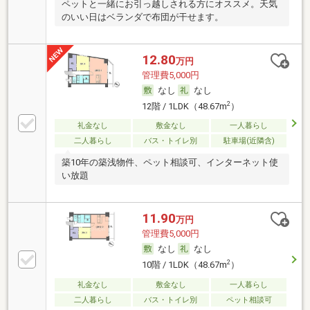
ペットと一緒にお引っ越しされる方にオススメ。天気
のいい日はベランダで布団が干せます。
12.80
万円
管理費5,000円
なし
なし
2
12階 / 1LDK（48.67m
）
礼金なし
敷金なし
一人暮らし
二人暮らし
バス・トイレ別
駐車場(近隣含)
築10年の築浅物件、ペット相談可、インターネット使
い放題
11.90
万円
管理費5,000円
なし
なし
2
10階 / 1LDK（48.67m
）
礼金なし
敷金なし
一人暮らし
二人暮らし
バス・トイレ別
ペット相談可