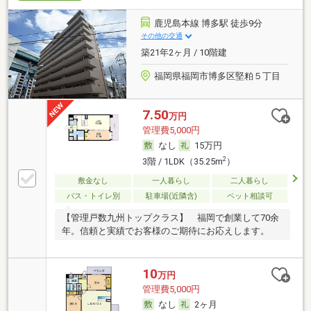
鹿児島本線 博多駅 徒歩9分
その他の交通
築21年2ヶ月 / 10階建
福岡県福岡市博多区堅粕５丁目
7.50
万円
管理費5,000円
なし
15万円
2
3階 / 1LDK（35.25m
）
敷金なし
一人暮らし
二人暮らし
バス・トイレ別
駐車場(近隣含)
ペット相談可
【管理戸数九州トップクラス】 福岡で創業して70余
年。信頼と実績でお客様のご期待にお応えします。
10
万円
管理費5,000円
なし
2ヶ月