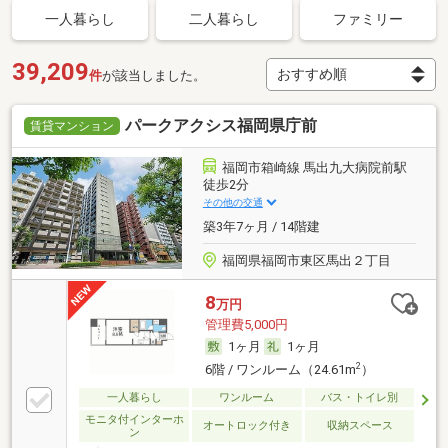
一人暮らし
二人暮らし
ファミリー
39,209
件
が該当しました。
パークアクシス福岡県庁前
賃貸マンション
福岡市箱崎線 馬出九大病院前駅
徒歩2分
その他の交通
築3年7ヶ月 / 14階建
福岡県福岡市東区馬出２丁目
8
万円
管理費5,000円
1ヶ月
1ヶ月
2
6階 / ワンルーム（24.61m
）
一人暮らし
ワンルーム
バス・トイレ別
モニタ付インターホ
オートロック付き
収納スペース
ン