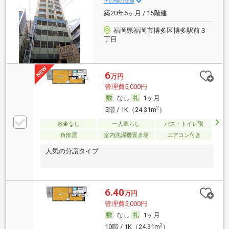
その他の交通
築20年6ヶ月 / 15階建
福岡県福岡市博多区博多駅前３
丁目
6
万円
管理費5,000円
なし
1ヶ月
2
5階 / 1K（24.31m
）
敷金なし
一人暮らし
バス・トイレ別
角部屋
室内洗濯機置き場
エアコン付き
人気の分譲タイプ
6.40
万円
管理費5,000円
なし
1ヶ月
2
10階 / 1K（24.31m
）