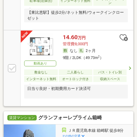
駐車場(近隣含)
インターネット無料
ン
【東比恵駅】徒歩2分/ネット無料/ウォークインクロー
ゼット
14.60
万円
管理費8,000円
なし
2ヶ月
2
9階 / 2LDK（49.73m
）
動画あり
敷金なし
二人暮らし
バス・トイレ別
インターネット無料
オートロック付き
収納スペース
日当り良好・初期費用カード決済可
グランフォーレプライム箱崎
賃貸マンション
ＪＲ鹿児島本線 箱崎駅 徒歩8分
その他の交通