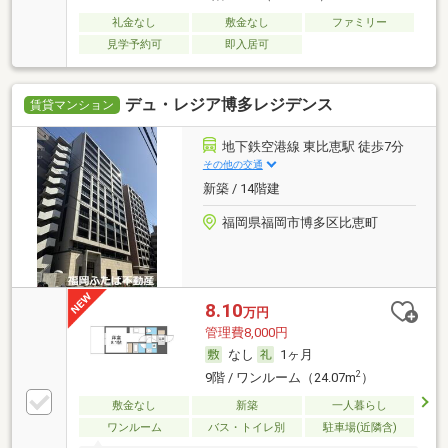
礼金なし
敷金なし
ファミリー
見学予約可
即入居可
デュ・レジア博多レジデンス
賃貸マンション
地下鉄空港線 東比恵駅 徒歩7分
その他の交通
新築 / 14階建
福岡県福岡市博多区比恵町
8.10
万円
管理費8,000円
なし
1ヶ月
2
9階 / ワンルーム（24.07m
）
敷金なし
新築
一人暮らし
ワンルーム
バス・トイレ別
駐車場(近隣含)