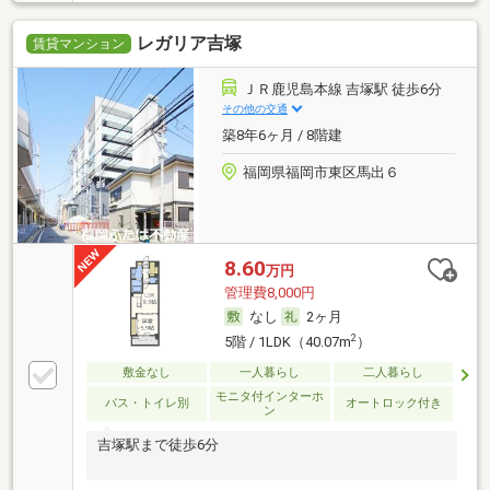
レガリア吉塚
賃貸マンション
ＪＲ鹿児島本線 吉塚駅 徒歩6分
その他の交通
築8年6ヶ月 / 8階建
福岡県福岡市東区馬出６
8.60
万円
管理費8,000円
なし
2ヶ月
2
5階 / 1LDK（40.07m
）
敷金なし
一人暮らし
二人暮らし
モニタ付インターホ
バス・トイレ別
オートロック付き
ン
吉塚駅まで徒歩6分