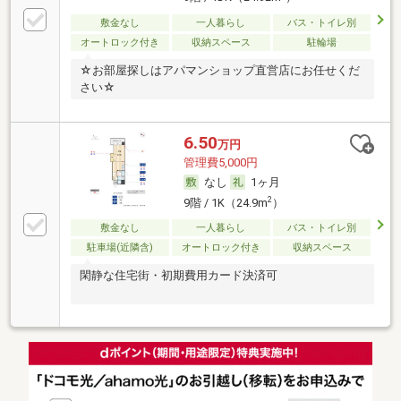
敷金なし
一人暮らし
バス・トイレ別
オートロック付き
収納スペース
駐輪場
☆お部屋探しはアパマンショップ直営店にお任せくだ
さい☆
6.50
万円
管理費5,000円
なし
1ヶ月
2
9階 / 1K（24.9m
）
敷金なし
一人暮らし
バス・トイレ別
駐車場(近隣含)
オートロック付き
収納スペース
閑静な住宅街・初期費用カード決済可