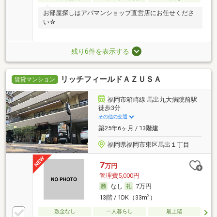
お部屋探しはアパマンショップ直営店にお任せくださ
い☆
残り6件を表示する
リッチフィールドＡＺＵＳＡ
賃貸マンション
福岡市箱崎線 馬出九大病院前駅
徒歩3分
その他の交通
築25年6ヶ月 / 13階建
福岡県福岡市東区馬出１丁目
7
万円
管理費5,000円
なし
7万円
2
13階 / 1DK（33m
）
敷金なし
一人暮らし
最上階