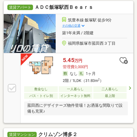
ＡＤＣ飯塚駅西Ｂｅａｒｓ
賃貸アパート
筑豊本線 飯塚駅 徒歩9分
その他の交通
築1年未満 / 2階建
福岡県飯塚市菰田西３丁目
5.45
万円
管理費3,000円
なし
1ヶ月
2
2階 / 1LDK（31.83m
）
敷金なし
一人暮らし
二人暮らし
バス・トイレ別
インターネット無料
最上階
菰田西にデザイナーズ物件登場！お洒落な間取りで設
備も充実♪
クリムゾン博多２
賃貸マンション