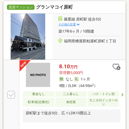
グランマコイ原町
賃貸マンション
篠栗線 原町駅 徒歩5分
その他の交通
築17年6ヶ月 / 10階建
福岡県糟屋郡粕屋町原町１丁目
8.10
万円
管理費5,000円
なし
1ヶ月
2
9階 / 2LDK（64.95m
）
敷金なし
二人暮らし
バス・トイレ別
モニタ付インターホ
駐車場(近隣含)
角部屋
ン
原町駅まで徒歩5分、広々LDK15畳以上