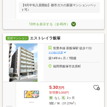
【9月中旬入居開始】都市ガスの新築マンション♪ペッ
ト可♪
10件を表示する（全45件）
エストレイラ飯塚
賃貸マンション
筑豊本線 新飯塚駅 徒歩11分
その他の交通
築14年4ヶ月 / 7階建
福岡県飯塚市吉原町
5.30
万円
管理費5,000円
なし
2ヶ月
2
5階 / 1K（31.27m
）