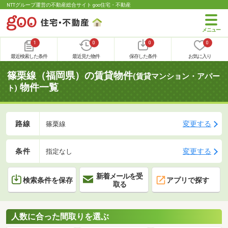
NTTグループ運営の不動産総合サイト goo住宅・不動産
1
0
0
0
最近検索した条件
最近見た物件
保存した条件
お気に入り
篠栗線（福岡県）の賃貸物件
(賃貸マンション・アパー
物件一覧
ト)
路線
変更する
篠栗線
条件
変更する
指定なし
新着メールを受
検索条件を保存
アプリで探す
取る
人数に合った間取りを選ぶ