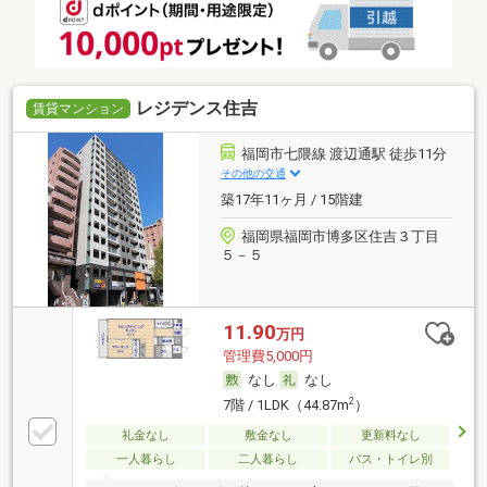
レジデンス住吉
賃貸マンション
福岡市七隈線 渡辺通駅 徒歩11分
その他の交通
築17年11ヶ月 / 15階建
福岡県福岡市博多区住吉３丁目
５－５
11.90
万円
管理費5,000円
なし
なし
2
7階 / 1LDK（44.87m
）
礼金なし
敷金なし
更新料なし
一人暮らし
二人暮らし
バス・トイレ別