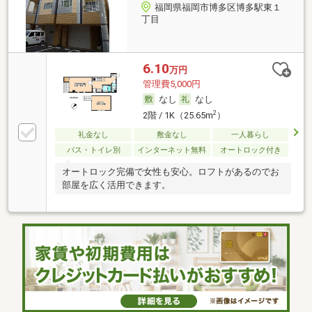
福岡県福岡市博多区博多駅東１
丁目
6.10
万円
管理費5,000円
なし
なし
2
2階 / 1K（25.65m
）
礼金なし
敷金なし
一人暮らし
バス・トイレ別
インターネット無料
オートロック付き
オートロック完備で女性も安心。ロフトがあるのでお
部屋を広く活用できます。