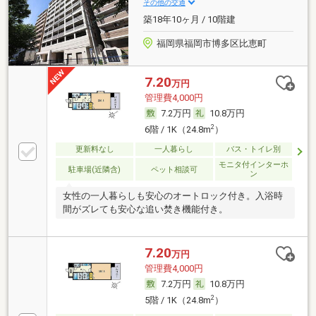
その他の交通
築18年10ヶ月 / 10階建
福岡県福岡市博多区比恵町
7.20
万円
管理費4,000円
7.2万円
10.8万円
2
6階 / 1K（24.8m
）
更新料なし
一人暮らし
バス・トイレ別
モニタ付インターホ
駐車場(近隣含)
ペット相談可
ン
女性の一人暮らしも安心のオートロック付き。入浴時
間がズレても安心な追い焚き機能付き。
7.20
万円
管理費4,000円
7.2万円
10.8万円
2
5階 / 1K（24.8m
）