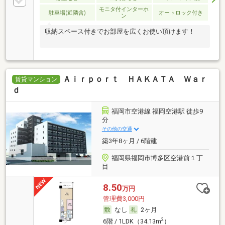
モニタ付インターホ
駐車場(近隣含)
オートロック付き
ン
収納スペース付きでお部屋を広くお使い頂けます！
Ａｉｒｐｏｒｔ ＨＡＫＡＴＡ Ｗａｒ
賃貸マンション
ｄ
福岡市空港線 福岡空港駅 徒歩9
分
その他の交通
築3年8ヶ月 / 6階建
福岡県福岡市博多区空港前１丁
目
8.50
万円
管理費3,000円
なし
2ヶ月
2
6階 / 1LDK（34.13m
）