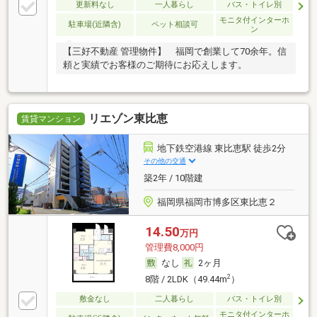
更新料なし
一人暮らし
バス・トイレ別
モニタ付インターホ
駐車場(近隣含)
ペット相談可
ン
【三好不動産 管理物件】 福岡で創業して70余年。信
頼と実績でお客様のご期待にお応えします。
リエゾン東比恵
賃貸マンション
地下鉄空港線 東比恵駅 徒歩2分
その他の交通
築2年 / 10階建
福岡県福岡市博多区東比恵２
14.50
万円
管理費8,000円
なし
2ヶ月
2
8階 / 2LDK（49.44m
）
敷金なし
二人暮らし
バス・トイレ別
モニタ付インターホ