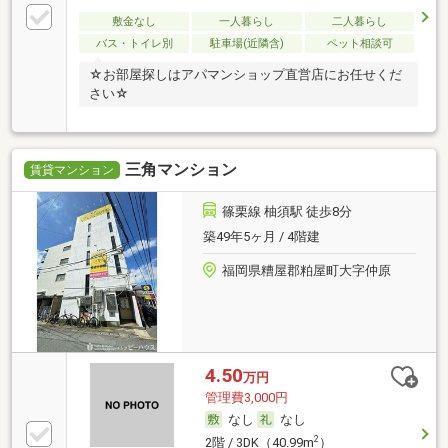
敷金なし
一人暮らし
二人暮らし
バス・トイレ別
駐車場(近隣含)
ペット相談可
☆お部屋探しはアパマンショップ直営店にお任せくだ
さい☆
三角マンション
賃貸マンション
篠栗線 柚須駅 徒歩8分
築49年5ヶ月 / 4階建
福岡県糟屋郡粕屋町大字仲原
4.50
万円
管理費3,000円
なし
なし
2
2階 / 3DK（40.99m
）