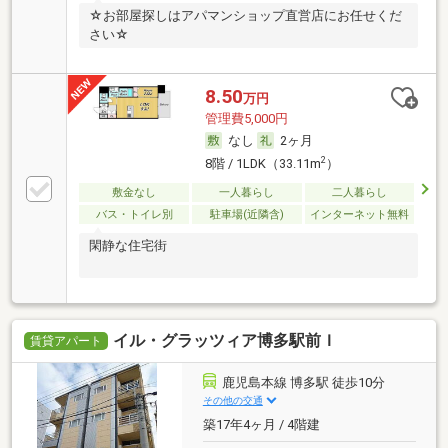
☆お部屋探しはアパマンショップ直営店にお任せくだ
さい☆
8.50
万円
管理費5,000円
なし
2ヶ月
2
8階 / 1LDK（33.11m
）
敷金なし
一人暮らし
二人暮らし
バス・トイレ別
駐車場(近隣含)
インターネット無料
閑静な住宅街
イル・グラッツィア博多駅前Ｉ
賃貸アパート
鹿児島本線 博多駅 徒歩10分
その他の交通
築17年4ヶ月 / 4階建