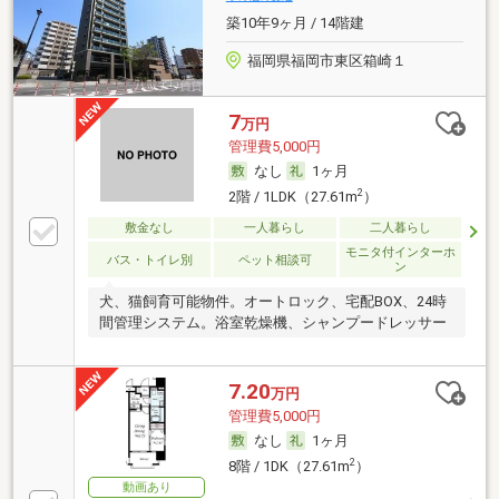
築10年9ヶ月 / 14階建
福岡県福岡市東区箱崎１
7
万円
管理費5,000円
なし
1ヶ月
2
2階 / 1LDK（27.61m
）
敷金なし
一人暮らし
二人暮らし
モニタ付インターホ
バス・トイレ別
ペット相談可
ン
犬、猫飼育可能物件。オートロック、宅配BOX、24時
間管理システム。浴室乾燥機、シャンプードレッサー
7.20
万円
管理費5,000円
なし
1ヶ月
2
8階 / 1DK（27.61m
）
動画あり