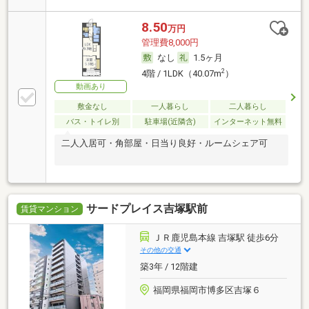
8.50
万円
管理費8,000円
なし
1.5ヶ月
2
4階 / 1LDK（40.07m
）
動画あり
敷金なし
一人暮らし
二人暮らし
バス・トイレ別
駐車場(近隣含)
インターネット無料
二人入居可・角部屋・日当り良好・ルームシェア可
サードプレイス吉塚駅前
賃貸マンション
ＪＲ鹿児島本線 吉塚駅 徒歩6分
その他の交通
築3年 / 12階建
福岡県福岡市博多区吉塚６