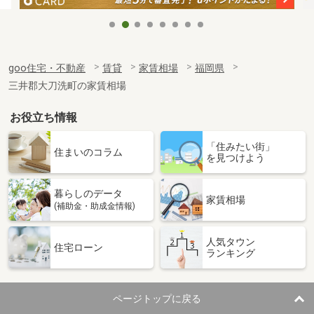
goo住宅・不動産
賃貸
家賃相場
福岡県
三井郡大刀洗町の家賃相場
お役立ち情報
「住みたい街」
住まいのコラム
を見つけよう
暮らしのデータ
家賃相場
(補助金・助成金情報)
人気タウン
住宅ローン
ランキング
ページトップに戻る