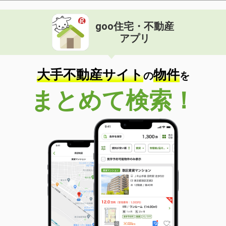
goo住宅・不動産
アプリ
大手不動産サイト
物件
の
を
まとめて検索！