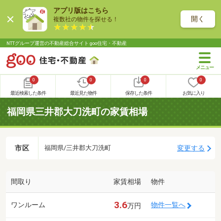
アプリ版はこちら
開く
複数社の物件を探せる！
NTTグループ運営の不動産総合サイト goo住宅・不動産
0
0
0
0
最近検索した条件
最近見た物件
保存した条件
お気に入り
福岡県三井郡大刀洗町の家賃相場
市区
変更する
福岡県/三井郡大刀洗町
間取り
家賃相場
物件
3.6
ワンルーム
物件一覧へ
万円