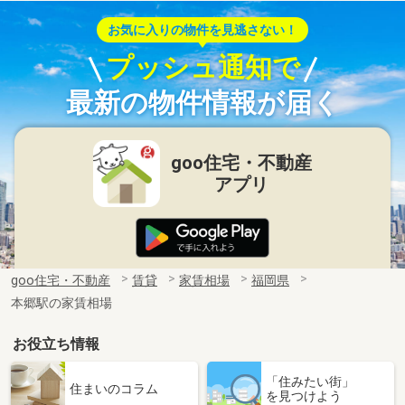
お気に入りの物件を見逃さない！
プッシュ通知で
最新の物件情報が届く
goo住宅・不動産
アプリ
goo住宅・不動産
賃貸
家賃相場
福岡県
本郷駅の家賃相場
お役立ち情報
「住みたい街」
住まいのコラム
を見つけよう