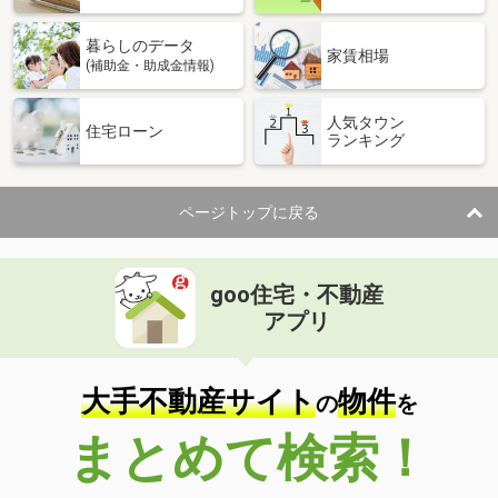
暮らしのデータ
家賃相場
(補助金・助成金情報)
人気タウン
住宅ローン
ランキング
ページトップに戻る
goo住宅・不動産
アプリ
大手不動産サイト
物件
の
を
まとめて検索！