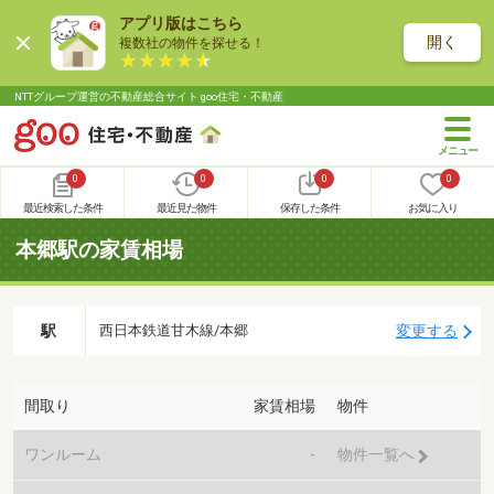
アプリ版はこちら
開く
複数社の物件を探せる！
NTTグループ運営の不動産総合サイト goo住宅・不動産
0
0
0
0
最近検索した条件
最近見た物件
保存した条件
お気に入り
本郷駅の家賃相場
駅
変更する
西日本鉄道甘木線/本郷
間取り
家賃相場
物件
ワンルーム
-
物件一覧へ