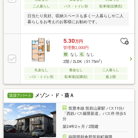
二人暮らし
バス・トイレ別
駐車場(近隣含)
日当たり良好。収納スペースも多く一人暮らしや二人
暮らしをお考えのお客様にお勧めです。
5.30
万円
管理費2,000円
なし
なし
2
2階 / 2LDK（51.75m
）
礼金なし
敷金なし
二人暮らし
バス・トイレ別
駐車場(近隣含)
最上階
メゾン・ド・葵Ａ
賃貸アパート
筑豊本線 筑前山家駅 バス11分/
「西鉄バス篠隈新道」バス停 停歩5
分
築24年2ヶ月 / 2階建
福岡県朝倉郡筑前町篠隈