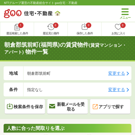
NTTグループ運営の不動産総合サイト goo住宅・不動産
1
0
0
0
最近検索した条件
最近見た物件
保存した条件
お気に入り
朝倉郡筑前町(福岡県)の賃貸物件
(賃貸マンション・
物件一覧
アパート)
地域
変更する
朝倉郡筑前町
条件
変更する
指定なし
新着メールを受
検索条件を保存
アプリで探す
取る
人数に合った間取りを選ぶ