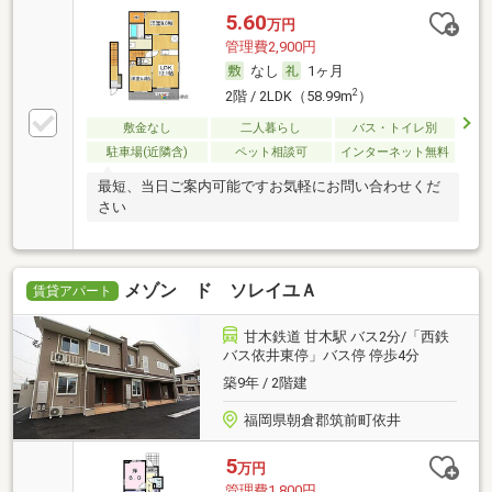
5.60
万円
管理費2,900円
なし
1ヶ月
2
2階 / 2LDK（58.99m
）
敷金なし
二人暮らし
バス・トイレ別
駐車場(近隣含)
ペット相談可
インターネット無料
最短、当日ご案内可能ですお気軽にお問い合わせくだ
さい
メゾン ド ソレイユＡ
賃貸アパート
甘木鉄道 甘木駅 バス2分/「西鉄
バス依井東停」バス停 停歩4分
築9年 / 2階建
福岡県朝倉郡筑前町依井
5
万円
管理費1,800円