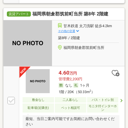
福岡県朝倉郡筑前町当所 築8年 2階建
賃貸アパート
甘木鉄道 太刀洗駅 徒歩4.2km
その他の交通
築8年 / 2階建
福岡県朝倉郡筑前町当所
4.60
万円
管理費2,200円
なし
1ヶ月
2
1階 / 2DK（50.33m
）
敷金なし
二人暮らし
バス・トイレ別
モニタ付インターホ
駐車場(近隣含)
ペット相談可
ン
最短、当日ご案内可能ですお気軽にお問い合わせくだ
さい