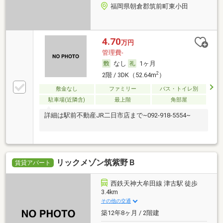
福岡県朝倉郡筑前町東小田
4.70
万円
管理費-
なし
1ヶ月
2
2階 / 3DK（52.64m
）
敷金なし
ファミリー
バス・トイレ別
駐車場(近隣含)
最上階
角部屋
詳細は駅前不動産JR二日市店まで~092-918-5554~
リックメゾン筑紫野Ｂ
賃貸アパート
西鉄天神大牟田線 津古駅 徒歩
3.4km
その他の交通
築12年8ヶ月 / 2階建