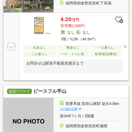
福岡県朝倉郡筑前町下高場
4.20
万円
管理費2,000円
なし
なし
2
1階 / 1LDK（49.5m
）
礼金なし
敷金なし
一人暮らし
二人暮らし
バス・トイレ別
駐車場(近隣含)
お問合せは駅前不動産筑紫店まで
ピースフル平山
賃貸アパート
筑豊本線 筑前山家駅 徒歩4.0km
その他の交通
築36年7ヶ月 / 2階建
福岡県朝倉郡筑前町篠隈