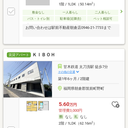
2
1階 / 1LDK（50.14m
）
敷金なし
一人暮らし
二人暮らし
バス・トイレ別
駐車場(近隣含)
ペット相談可
お問い合わせは駅前不動産朝倉店0946-21-7733まで
ＫＩＢＯＨ
賃貸アパート
甘木鉄道 太刀洗駅 徒歩7分
その他の交通
築1年6ヶ月 / 2階建
福岡県朝倉郡筑前町野町
5.60
万円
管理費3,000円
なし
なし
2
2階 / 1LDK（62.16m
）