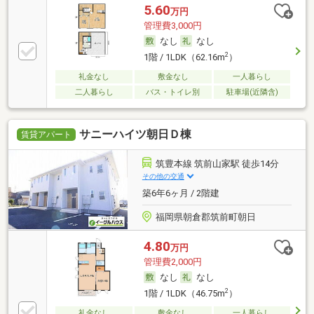
5.60
万円
管理費3,000円
なし
なし
2
1階 / 1LDK（62.16m
）
礼金なし
敷金なし
一人暮らし
二人暮らし
バス・トイレ別
駐車場(近隣含)
サニーハイツ朝日Ｄ棟
賃貸アパート
筑豊本線 筑前山家駅 徒歩14分
その他の交通
築6年6ヶ月 / 2階建
福岡県朝倉郡筑前町朝日
4.80
万円
管理費2,000円
なし
なし
2
1階 / 1LDK（46.75m
）
礼金なし
敷金なし
一人暮らし