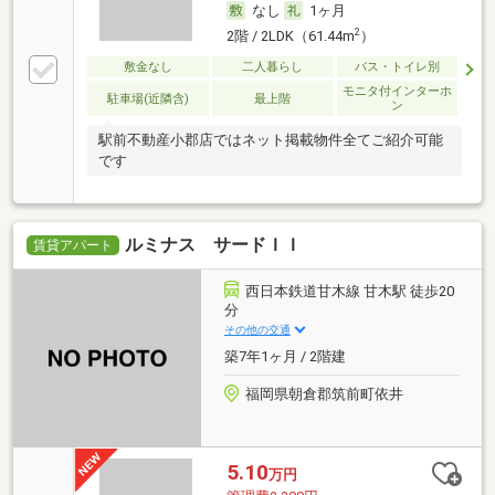
なし
1ヶ月
2
2階 / 2LDK（61.44m
）
敷金なし
二人暮らし
バス・トイレ別
モニタ付インターホ
駐車場(近隣含)
最上階
ン
駅前不動産小郡店ではネット掲載物件全てご紹介可能
です
ルミナス サードＩＩ
賃貸アパート
西日本鉄道甘木線 甘木駅 徒歩20
分
その他の交通
築7年1ヶ月 / 2階建
福岡県朝倉郡筑前町依井
5.10
万円