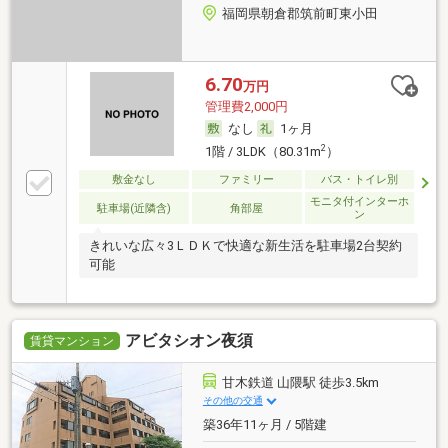
福岡県朝倉郡筑前町東小田
6.70
万円
管理費2,000円
なし
1ヶ月
2
1階 / 3LDK（80.31m
）
敷金なし
ファミリー
バス・トイレ別
モニタ付インターホ
駐車場(近隣含)
角部屋
ン
きれいな広々3ＬＤＫで快適な新生活を駐車場2台契約
可能
アビタシオン夜須
賃貸マンション
甘木鉄道 山隈駅 徒歩3.5km
その他の交通
築36年11ヶ月 / 5階建