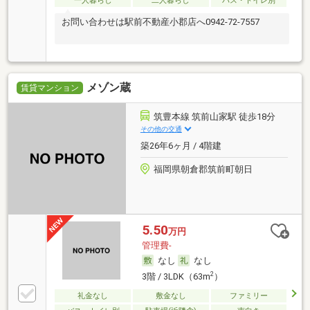
一人暮らし
二人暮らし
バス・トイレ別
お問い合わせは駅前不動産小郡店へ0942-72-7557
メゾン蔵
賃貸マンション
筑豊本線 筑前山家駅 徒歩18分
その他の交通
築26年6ヶ月 / 4階建
福岡県朝倉郡筑前町朝日
5.50
万円
管理費-
なし
なし
2
3階 / 3LDK（63m
）
礼金なし
敷金なし
ファミリー