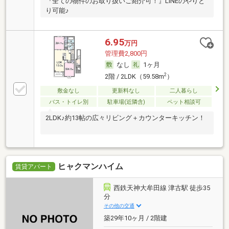
『全ての物件のお取り扱いご紹介可！』LINEのやりと
り可能♪
6.95
万円
管理費2,800円
なし
1ヶ月
2
2階 / 2LDK（59.58m
）
敷金なし
更新料なし
二人暮らし
バス・トイレ別
駐車場(近隣含)
ペット相談可
2LDK♪約13帖の広々リビング＋カウンターキッチン！
ヒャクマンハイム
賃貸アパート
西鉄天神大牟田線 津古駅 徒歩35
分
その他の交通
築29年10ヶ月 / 2階建