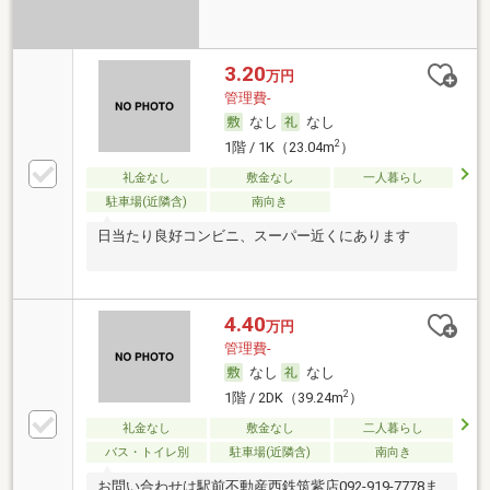
3.20
万円
管理費-
なし
なし
2
1階 / 1K（23.04m
）
礼金なし
敷金なし
一人暮らし
駐車場(近隣含)
南向き
日当たり良好コンビニ、スーパー近くにあります
4.40
万円
管理費-
なし
なし
2
1階 / 2DK（39.24m
）
礼金なし
敷金なし
二人暮らし
バス・トイレ別
駐車場(近隣含)
南向き
お問い合わせは駅前不動産西鉄筑紫店092-919-7778ま