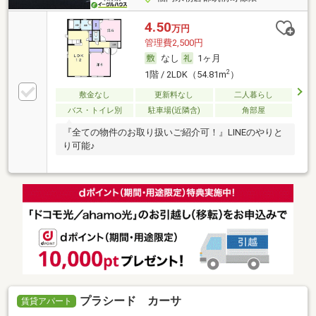
4.50
万円
管理費2,500円
なし
1ヶ月
2
1階 / 2LDK（54.81m
）
敷金なし
更新料なし
二人暮らし
バス・トイレ別
駐車場(近隣含)
角部屋
『全ての物件のお取り扱いご紹介可！』LINEのやりと
り可能♪
プラシード カーサ
賃貸アパート