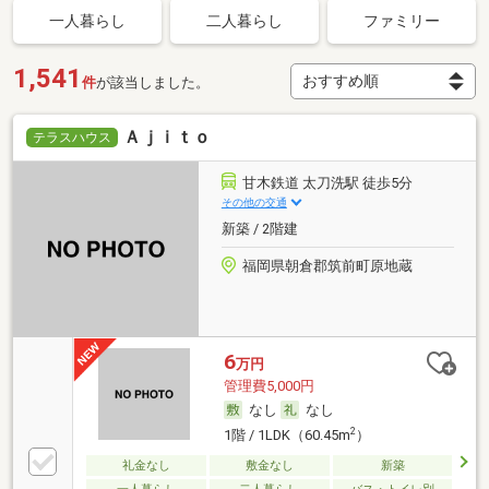
一人暮らし
二人暮らし
ファミリー
1,541
件
が該当しました。
Ａｊｉｔｏ
テラスハウス
甘木鉄道 太刀洗駅 徒歩5分
その他の交通
新築 / 2階建
福岡県朝倉郡筑前町原地蔵
6
万円
管理費5,000円
なし
なし
2
1階 / 1LDK（60.45m
）
礼金なし
敷金なし
新築