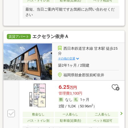
バス・トイレ別
駐車場(近隣含)
ペット相談可
最短、当日ご案内可能ですお気軽にお問い合わせくだ
さい
エクセラン依井Ａ
賃貸アパート
西日本鉄道甘木線 甘木駅 徒歩25
分
その他の交通
築2年1ヶ月 / 2階建
福岡県朝倉郡筑前町依井
6.25
万円
管理費3,100円
なし
1ヶ月
2
2階 / 1LDK（50.96m
）
敷金なし
一人暮らし
二人暮らし
バス・トイレ別
駐車場(近隣含)
ペット相談可