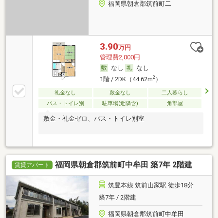
福岡県朝倉郡筑前町二
3.90
万円
管理費2,000円
なし
なし
2
1階 / 2DK（44.62m
）
礼金なし
敷金なし
二人暮らし
バス・トイレ別
駐車場(近隣含)
角部屋
敷金・礼金ゼロ、バス・トイレ別室
福岡県朝倉郡筑前町中牟田 築7年 2階建
賃貸アパート
筑豊本線 筑前山家駅 徒歩18分
築7年 / 2階建
福岡県朝倉郡筑前町中牟田