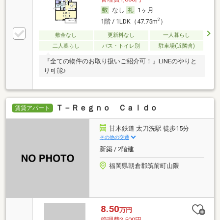
なし
1ヶ月
2
1階 / 1LDK（47.75m
）
敷金なし
更新料なし
一人暮らし
二人暮らし
バス・トイレ別
駐車場(近隣含)
『全ての物件のお取り扱いご紹介可！』LINEのやりと
り可能♪
Ｔ－Ｒｅｇｎｏ Ｃａｌｄｏ
賃貸アパート
甘木鉄道 太刀洗駅 徒歩15分
その他の交通
新築 / 2階建
福岡県朝倉郡筑前町山隈
8.50
万円
管理費3,500円