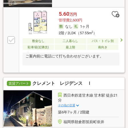
5.60
万円
管理費2,600円
なし
1ヶ月
2
2階 / 2LDK（57.55m
）
敷金なし
二人暮らし
バス・トイレ別
駐車場(近隣含)
最上階
南向き
ご案内前に電話にて打ち合わせがございます。
クレメント レジデンス Ｉ
賃貸アパート
西日本鉄道甘木線 甘木駅 徒歩21
分
その他の交通
築6年7ヶ月 / 2階建
福岡県朝倉郡筑前町依井