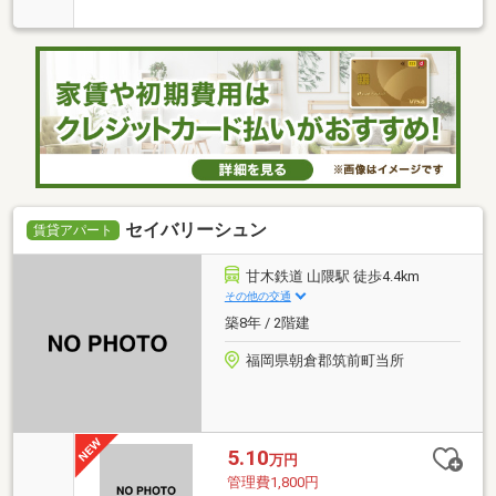
セイバリーシュン
賃貸アパート
甘木鉄道 山隈駅 徒歩4.4km
その他の交通
築8年 / 2階建
福岡県朝倉郡筑前町当所
5.10
万円
管理費1,800円