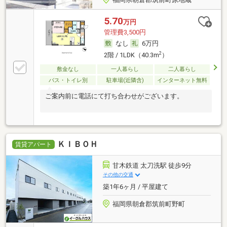
5.70
万円
管理費3,500円
なし
6万円
2
2階 / 1LDK（40.3m
）
敷金なし
一人暮らし
二人暮らし
バス・トイレ別
駐車場(近隣含)
インターネット無料
ご案内前に電話にて打ち合わせがございます。
ＫＩＢＯＨ
賃貸アパート
甘木鉄道 太刀洗駅 徒歩9分
その他の交通
築1年6ヶ月 / 平屋建て
福岡県朝倉郡筑前町野町