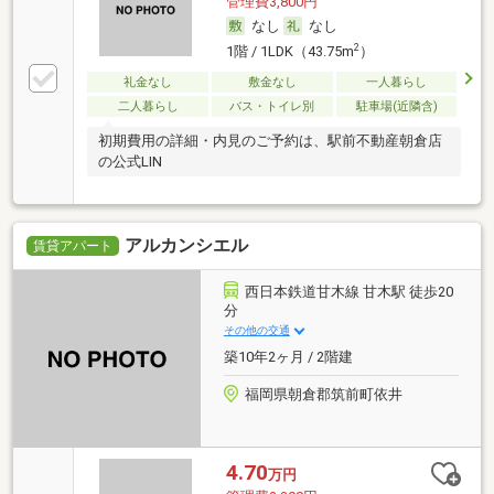
管理費3,800円
なし
なし
2
1階 / 1LDK（43.75m
）
礼金なし
敷金なし
一人暮らし
二人暮らし
バス・トイレ別
駐車場(近隣含)
初期費用の詳細・内見のご予約は、駅前不動産朝倉店
の公式LIN
アルカンシエル
賃貸アパート
西日本鉄道甘木線 甘木駅 徒歩20
分
その他の交通
築10年2ヶ月 / 2階建
福岡県朝倉郡筑前町依井
4.70
万円