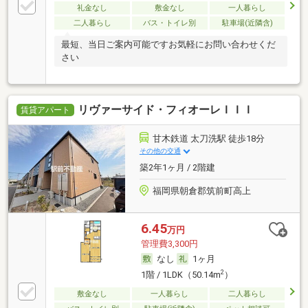
礼金なし
敷金なし
一人暮らし
二人暮らし
バス・トイレ別
駐車場(近隣含)
最短、当日ご案内可能ですお気軽にお問い合わせくだ
さい
リヴァーサイド・フィオーレＩＩＩ
賃貸アパート
甘木鉄道 太刀洗駅 徒歩18分
その他の交通
築2年1ヶ月 / 2階建
福岡県朝倉郡筑前町高上
6.45
万円
管理費3,300円
なし
1ヶ月
2
1階 / 1LDK（50.14m
）
敷金なし
一人暮らし
二人暮らし