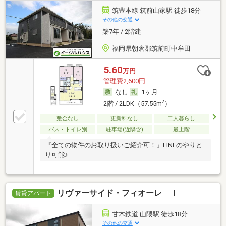
筑豊本線 筑前山家駅 徒歩18分
その他の交通
築7年 / 2階建
福岡県朝倉郡筑前町中牟田
5.60
万円
管理費2,600円
なし
1ヶ月
2
2階 / 2LDK（57.55m
）
敷金なし
更新料なし
二人暮らし
バス・トイレ別
駐車場(近隣含)
最上階
『全ての物件のお取り扱いご紹介可！』LINEのやりと
り可能♪
リヴァーサイド・フィオーレ Ｉ
賃貸アパート
甘木鉄道 山隈駅 徒歩18分
その他の交通