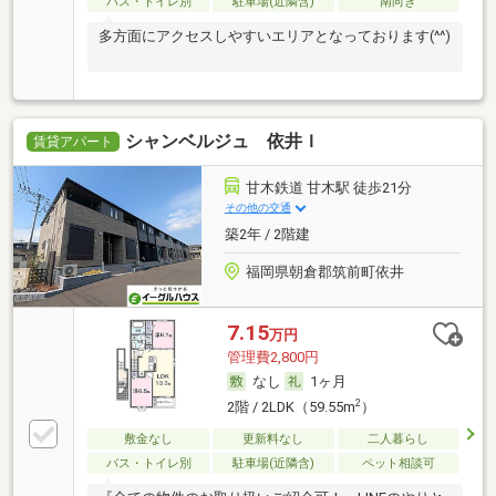
バス・トイレ別
駐車場(近隣含)
南向き
多方面にアクセスしやすいエリアとなっております(^^)
シャンベルジュ 依井Ｉ
賃貸アパート
甘木鉄道 甘木駅 徒歩21分
その他の交通
築2年 / 2階建
福岡県朝倉郡筑前町依井
7.15
万円
管理費2,800円
なし
1ヶ月
2
2階 / 2LDK（59.55m
）
敷金なし
更新料なし
二人暮らし
バス・トイレ別
駐車場(近隣含)
ペット相談可