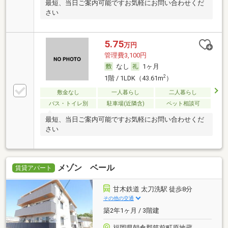
最短、当日ご案内可能ですお気軽にお問い合わせくだ
さい
5.75
万円
管理費3,100円
なし
1ヶ月
2
1階 / 1LDK（43.61m
）
敷金なし
一人暮らし
二人暮らし
バス・トイレ別
駐車場(近隣含)
ペット相談可
最短、当日ご案内可能ですお気軽にお問い合わせくだ
さい
メゾン ベール
賃貸アパート
甘木鉄道 太刀洗駅 徒歩8分
その他の交通
築2年1ヶ月 / 3階建
福岡県朝倉郡筑前町原地蔵