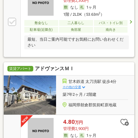
管理費2,300円
なし
1ヶ月
2
1階 / 2LDK（53.63m
）
敷金なし
二人暮らし
バス・トイレ別
駐車場(近隣含)
角部屋
南向き
最短、当日ご案内可能ですお気軽にお問い合わせくだ
さい
アドヴァンスＭＩ
賃貸アパート
甘木鉄道 太刀洗駅 徒歩4分
その他の交通
築7年2ヶ月 / 2階建
福岡県朝倉郡筑前町原地蔵
4.80
万円
管理費2,900円
なし
1ヶ月