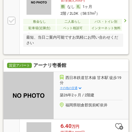
管理費3,300円
なし
1ヶ月
2
2階 / 2LDK（58.57m
）
敷金なし
二人暮らし
バス・トイレ別
駐車場(近隣含)
ペット相談可
インターネット無料
最短、当日ご案内可能ですお気軽にお問い合わせくだ
さい
アーナリ壱番館
賃貸アパート
西日本鉄道甘木線 甘木駅 徒歩19
分
その他の交通
築26年2ヶ月 / 2階建
福岡県朝倉郡筑前町依井
6.40
万円