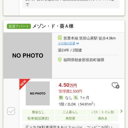
で
メゾン・ド・葵Ａ棟
賃貸アパート
筑豊本線 筑前山家駅 徒歩4.0km
その他の交通
築24年 / 2階建
福岡県朝倉郡筑前町篠隈
4.50
万円
管理費2,500円
なし
1ヶ月
2
1階 / 2LDK（54.81m
）
敷金なし
二人暮らし
バス・トイレ別
駐車場(近隣含)
角部屋
南向き
広々2LDK駐車場空きありスーパー、コンビニが近い