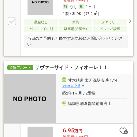
なし
1ヶ月
2
1階 / 3LDK（73.2m
）
敷金なし
新築
ファミリー
バス・トイレ別
駐車場(近隣含)
ペット相談可
当日のご予約も可能ですお気軽にお問い合わせくださ
い
リヴァーサイド・フィオーレＩＩ
賃貸アパート
甘木鉄道 太刀洗駅 徒歩17分
その他の交通
築2年1ヶ月 / 2階建
福岡県朝倉郡筑前町高上
6.95
万円