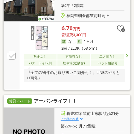
築2年 / 2階建
福岡県朝倉郡筑前町高上
6.70
万円
管理費3,300円
なし
1ヶ月
2
2階 / 2LDK（58.6m
）
敷金なし
更新料なし
二人暮らし
バス・トイレ別
駐車場(近隣含)
ペット相談可
『全ての物件のお取り扱いご紹介可！』LINEのやりと
り可能♪
アーバンライフＩＩ
賃貸アパート
筑豊本線 筑前山家駅 徒歩21分
その他の交通
築22年6ヶ月 / 2階建