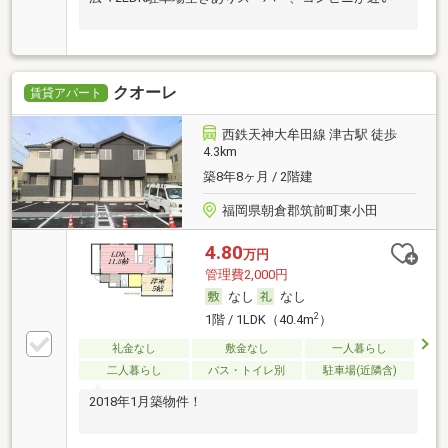
クオーレ
賃貸アパート
西鉄天神大牟田線 津古駅 徒歩
4.3km
築8年8ヶ月 / 2階建
福岡県朝倉郡筑前町東小田
4.80
万円
管理費2,000円
なし
なし
2
1階 / 1LDK（40.4m
）
礼金なし
敷金なし
一人暮らし
二人暮らし
バス・トイレ別
駐車場(近隣含)
2018年1月築物件！