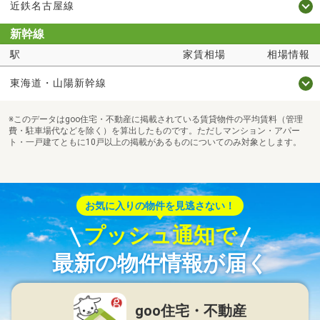
近鉄名古屋線
新幹線
駅
家賃相場
相場情報
東海道・山陽新幹線
※このデータはgoo住宅・不動産に掲載されている賃貸物件の平均賃料（管理
費・駐車場代などを除く）を算出したものです。ただしマンション・アパー
ト・一戸建てともに10戸以上の掲載があるものについてのみ対象とします。
お気に入りの物件を見逃さない！
プッシュ通知で
最新の物件情報が届く
goo住宅・不動産