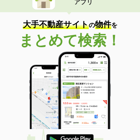
アプリ
大手不動産サイト
物件
の
を
まとめて検索！