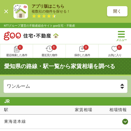
アプリ版はこちら
開く
複数社の物件を探せる！
NTTグループ運営の不動産総合サイト goo住宅・不動産
0
0
0
0
最近検索した条件
最近見た物件
保存した条件
お気に入り
愛知県の路線・駅一覧から家賃相場を調べる
JR
駅
家賃相場
相場情報
東海道本線