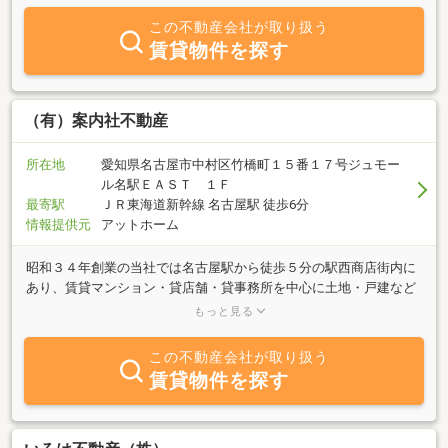
この不動産会社が取り扱う
賃貸物件を探す
（有）案内社不動産
所在地
愛知県名古屋市中村区竹橋町１５番１７号ジュモー
ル名駅ＥＡＳＴ １Ｆ
最寄駅
ＪＲ東海道新幹線 名古屋駅 徒歩6分
情報提供元
アットホーム
昭和３４年創業の当社では名古屋駅から徒歩５分の駅西商店街内に
あり、賃貸マンション・貸店舗・貸事務所を中心に土地・戸建など
種目を問わず、多数物件取り扱っております。地元密着で活動して
もっと見る
おりますので、中村区内の不動産をお探しでしたら当社案内社不動
産にご相談ください。当サイトに掲載している物件以外からもお客
この不動産会社が取り扱う
様のご希望条件に合った不動産情報をご紹介させていただきます。
賃貸物件を探す
お客様に喜んでいただけるよう日々サービス向上を目指しておりま
すので、お気軽にお問い合せ下さいますようスタッフ一同心よりお
待ち致しております。