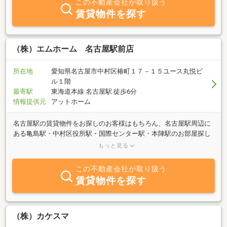
この不動産会社が取り扱う
相続不動産・古家（古家付き土地）」の売却は、手続きや判断が多
賃貸物件を探す
く不安になりがちです。弊社では、査定価格の提示だけで終わらせ
ず、どう売る？いくらで売る？何から始める？を専門用語をできる
だけ使わずわかりやすくご説明します。「まだ売るか決めていな
い」という段階でも大丈夫です。まずは現状をお聞かせください。
（株）エムホーム 名古屋駅前店
四日市周辺の地域事情を踏まえ、無理のない進め方をご提案しま
す。もちろん不動産売却の相談・査定は無料・秘密厳守いたしま
所在地
愛知県名古屋市中村区椿町１７－１５ユース丸悦ビ
す！「まずは話を聞いてほしい」という方も、お気軽にお問い合わ
ル１階
せください。
最寄駅
東海道本線 名古屋駅 徒歩6分
情報提供元
アットホーム
名古屋駅の賃貸物件をお探しのお客様はもちろん、名古屋駅周辺に
ある亀島駅・中村区役所駅・国際センター駅・本陣駅のお部屋探し
は、エムホーム名古屋駅店にお任せ下さい！エムホームのみのご紹
もっと見る
介物件も多数ございます！家賃・入居費用もご相談下さい！！
この不動産会社が取り扱う
賃貸物件を探す
（株）カケスマ