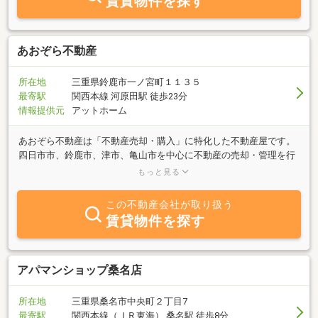
賃貸物件を探す
あおぞら不動産
所在地
三重県鈴鹿市一ノ宮町１１３５
最寄駅
関西本線 河原田駅 徒歩23分
情報提供元
アットホーム
あおぞら不動産は「不動産売却・購入」に特化した不動産屋です。
四日市市、鈴鹿市、津市、亀山市を中心に不動産の売却・管理を行
っています。住宅や土地選びのポイント、ハウスメーカー、金融機
もっと見る
関、リフォーム会社、解体業者選びや税金のご相談等、一つ一つ丁
寧に説明させていただきます。不動産の売却をご検討の際はお気軽
この不動産会社が取り扱う
に無料査定をご依頼ください。買取やリースバックも対応可能で
賃貸物件を探す
す。未公開の農地・山林等もございます。不動産売買をご検討の際
は、まずその窓口としてあおぞら不動産をご利用ください！
アパマンショップ桑名店
所在地
三重県桑名市中央町２丁目7
最寄駅
関西本線（ＪＲ東海） 桑名駅 徒歩8分