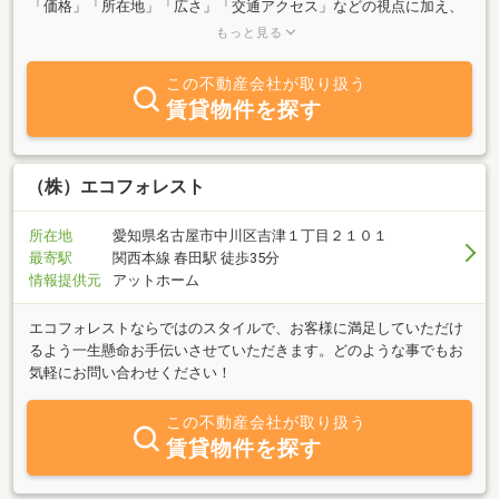
「価格」「所在地」「広さ」「交通アクセス」などの視点に加え、
その不動産の持つ未だ明かされていない個性を探り出し、物件の価
もっと見る
値に変えていくことを目的としています。『個性派不動産』は一級
建築士事務所という側面も併せ持っています。住宅、共同住宅を始
この不動産会社が取り扱う
めとし店舗、事務所、公共施設、医療福祉施設、教育施設などのさ
賃貸物件を探す
まざまな用途の設計経験から培った観察眼をもって、物件と向き合
っていきます。
（株）エコフォレスト
所在地
愛知県名古屋市中川区吉津１丁目２１０１
最寄駅
関西本線 春田駅 徒歩35分
情報提供元
アットホーム
エコフォレストならではのスタイルで、お客様に満足していただけ
るよう一生懸命お手伝いさせていただきます。どのような事でもお
気軽にお問い合わせください！
この不動産会社が取り扱う
賃貸物件を探す