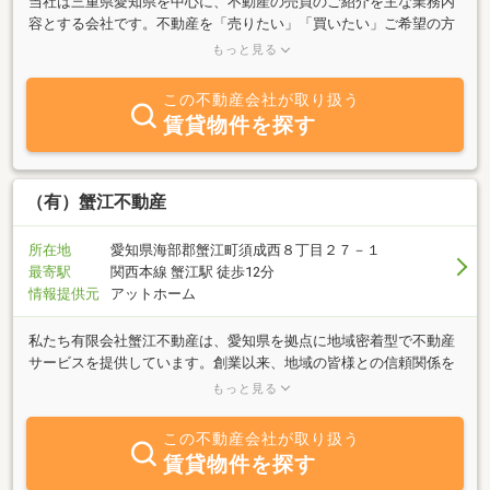
当社は三重県愛知県を中心に、不動産の売買のご紹介を主な業務内
容とする会社です。不動産を「売りたい」「買いたい」ご希望の方
はお気軽にご相談ください。また不動産に関するご質問等も、全力
もっと見る
でお答えいたします。不動産のことなら、ぜひ「かさぎ不動産」に
お任せください。
この不動産会社が取り扱う
賃貸物件を探す
（有）蟹江不動産
所在地
愛知県海部郡蟹江町須成西８丁目２７－１
最寄駅
関西本線 蟹江駅 徒歩12分
情報提供元
アットホーム
私たち有限会社蟹江不動産は、愛知県を拠点に地域密着型で不動産
サービスを提供しています。創業以来、地域の皆様との信頼関係を
大切にし、誠実に業務に取り組んでまいりました。私たちが日々心
もっと見る
掛けているのは、お客様一人ひとりの声に耳を傾け、ニーズに合っ
た最適な不動産のご提案を行うことです。これまで多くのお客様に
この不動産会社が取り扱う
支えられ、そして共に歩んでこれたことに深く感謝しております。
賃貸物件を探す
今後も、変わりゆく時代の中で、常に新しい方法を模索し、地域と