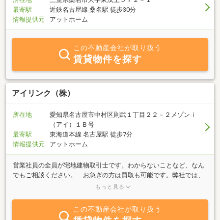
最寄駅
近鉄名古屋線 桑名駅 徒歩30分
情報提供元
アットホーム
この不動産会社が取り扱う
賃貸物件を探す
アイリンク（株）
所在地
愛知県名古屋市中村区則武１丁目２２－２メゾンｉ
（アイ）１Ｂ号
最寄駅
東海道本線 名古屋駅 徒歩7分
情報提供元
アットホーム
営業社員の全員が宅地建物取引士です。わからないことなど、なん
でもご相談ください。 お急ぎの方は買取も可能です。弊社では、
ただいま空き家の有効活用を積極的に取り組んでおります。賃貸募
もっと見る
集、リフォーム、売却、管理、取り壊しなどさまざまな選択肢があ
るかと思いますが、遠慮なくご相談ください。名古屋市はもちろん
この不動産会社が取り扱う
愛知県全域にてご相談可能です。