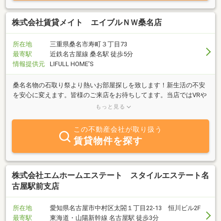
共に成長していくことをお約束いたします。お困りのことやご相談
などありましたら、どうぞお気軽にお声がけください。これからも
皆様にとって心強いパートナーであり続けられるよう、全力を尽く
株式会社賃貸メイト エイブルＮＷ桑名店
してまいります。
所在地
三重県桑名市寿町３丁目73
最寄駅
近鉄名古屋線 桑名駅 徒歩5分
情報提供元
LIFULL HOME'S
桑名名物の石取り祭より熱いお部屋探しを致します！新生活の不安
を安心に変えます。皆様のご来店をお待ちしてます。当店ではVRや
オンライン契約、クレジットカード決済にも対応しており未来店で
もっと見る
もお部屋を探せます
この不動産会社が取り扱う
賃貸物件を探す
株式会社エムホームエステート スタイルエステート名
古屋駅前支店
所在地
愛知県名古屋市中村区太閤１丁目22-13 恒川ビル2F
最寄駅
東海道・山陽新幹線 名古屋駅 徒歩3分