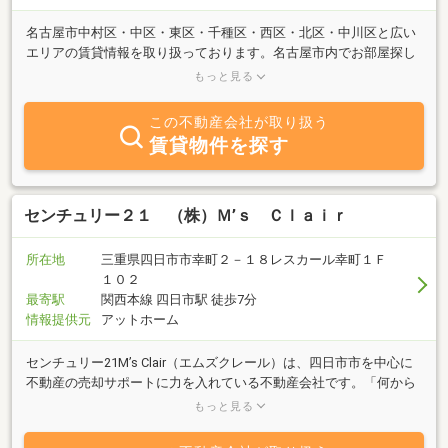
名古屋市中村区・中区・東区・千種区・西区・北区・中川区と広い
エリアの賃貸情報を取り扱っております。名古屋市内でお部屋探し
の方、県外からお越しの転勤／単身赴任の方、法人・社宅代行など
もっと見る
様々なお客様にご安心してお部屋探しができるようサポートしてま
いります。お部屋探しをされる全てのお客様に心癒される、心豊か
この不動産会社が取り扱う
なお住まいが見つかりますように。
賃貸物件を探す
センチュリー２１ （株）Ｍ’ｓ Ｃｌａｉｒ
所在地
三重県四日市市幸町２－１８レスカール幸町１Ｆ
１０２
最寄駅
関西本線 四日市駅 徒歩7分
情報提供元
アットホーム
センチュリー21M’s Clair（エムズクレール）は、四日市市を中心に
不動産の売却サポートに力を入れている不動産会社です。「何から
始めればいいかわからない」「相続した家をどうしたらいい？」
もっと見る
「古い家でも売れる？」といったご相談に親切・丁寧に寄り添いな
がら、状況整理から売却完了まで一緒に進めます。特に「空き家・