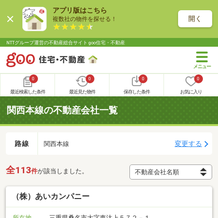
アプリ版はこちら
開く
複数社の物件を探せる！
NTTグループ運営の不動産総合サイト goo住宅・不動産
0
0
0
0
最近検索した条件
最近見た物件
保存した条件
お気に入り
関西本線の不動産会社一覧
路線
変更する
関西本線
全113
件
が該当しました。
（株）あいカンパニー
所在地
三重県桑名市大字東汰上５７２－１