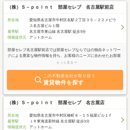
（株）Ｓ－ｐｏｉｎｔ 部屋セレブ 名古屋駅前店
所在地
愛知県名古屋市中村区名駅２丁目３５－２２メビウ
ス名古屋ビル１階
最寄駅
名古屋市東山線 名古屋駅 徒歩5分
情報提供元
アットホーム
部屋セレブ名古屋駅前店では部屋セレブならではの独自ネットワー
クによる豊富な物件情報を持ち、お客様のニーズに合わせたお部屋
のご提案をさせていただいております。また、学生さん・新婚さ
もっと見る
ん・カップル・ファミリーなど幅広い客層に応えられる物件を多数
取り揃えておりますので住まいに関しての質問がございましたら、
この不動産会社が取り扱う
何でもお問い合わせください。また、敷金・礼金ゼロ物件、ペット
賃貸物件を探す
可物件、保証人不要物件など人気のインターネット無料物件も多数
ございますのでお気軽にご相談くださいませ。
（株）Ｓ－ｐｏｉｎｔ 部屋セレブ 名古屋店
所在地
愛知県名古屋市中村区椿町８－１５福屋ビル１Ｆ
最寄駅
ＪＲ東海道新幹線 名古屋駅 徒歩3分
情報提供元
アットホーム