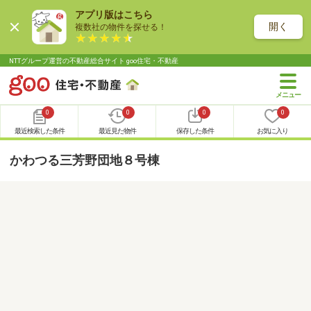
アプリ版はこちら
開く
複数社の物件を探せる！
NTTグループ運営の不動産総合サイト goo住宅・不動産
0
0
0
0
最近検索した条件
最近見た物件
保存した条件
お気に入り
かわつる三芳野団地８号棟