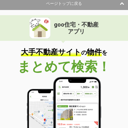
ページトップに戻る
goo住宅・不動産
アプリ
大手不動産サイト
物件
の
を
まとめて検索！