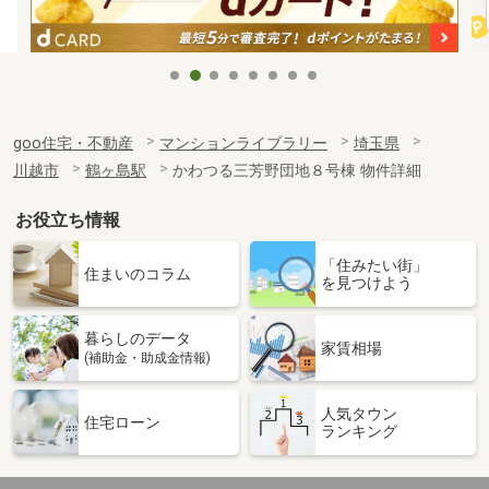
goo住宅・不動産
マンションライブラリー
埼玉県
川越市
鶴ヶ島駅
かわつる三芳野団地８号棟 物件詳細
お役立ち情報
「住みたい街」
住まいのコラム
を見つけよう
暮らしのデータ
家賃相場
(補助金・助成金情報)
人気タウン
住宅ローン
ランキング