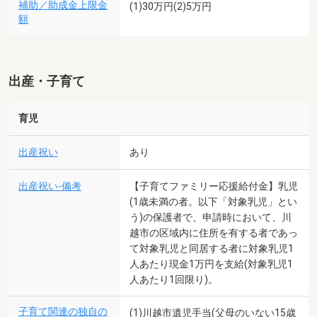
補助／助成金上限金
(1)30万円(2)5万円
額
出産・子育て
育児
出産祝い
あり
出産祝い-備考
【子育てファミリー応援給付金】乳児
(1歳未満の者。以下「対象乳児」とい
う)の保護者で、申請時において、川
越市の区域内に住所を有する者であっ
て対象乳児と同居する者に対象乳児1
人あたり現金1万円を支給(対象乳児1
人あたり1回限り)。
子育て関連の独自の
(1)川越市遺児手当(父母のいない15歳