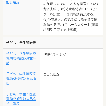
取り組み
の年度末までのこどもを養育している
方に支給)。(2)児童虐待防止SOSセン
ターを設置し、専門相談員が対応。
(3)NPO法人との協働による子育て情
報誌の発行。(4)ホームスタート(家庭
訪問型子育て支援事業)。
子ども・学生等医療
子ども・学生等医療
18歳3月末まで
費助成<通院>対象年
齢
子ども・学生等医療
自己負担なし
費助成<通院>自己負
担
子ども・学生等医療
-
費助成<通院>自己負
担－備考