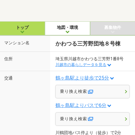
トップ
地図・環境
募集物件
マンション名
かわつる三芳野団地８号棟
住所
埼玉県川越市かわつる三芳野1番8号
川越市の暮らしデータを見る
鶴ヶ島駅より徒歩で25分
交通
乗り換え検索
鶴ヶ島駅よりバスで6分
乗り換え検索
川鶴団地バス停より（徒歩）で2分