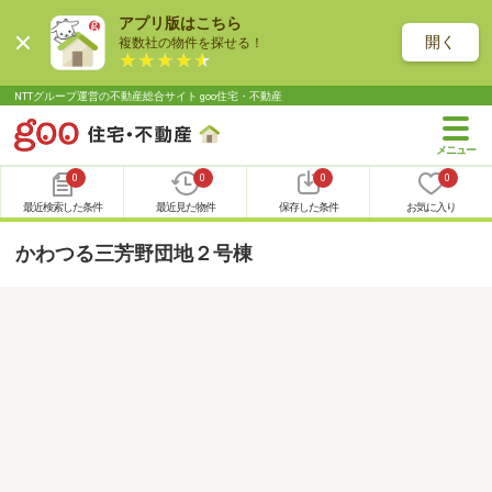
アプリ版はこちら
開く
複数社の物件を探せる！
NTTグループ運営の不動産総合サイト goo住宅・不動産
0
0
0
0
最近検索した条件
最近見た物件
保存した条件
お気に入り
かわつる三芳野団地２号棟