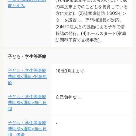
取り組み
の年度末までのこどもを養育している
方に支給)。(2)児童虐待防止SOSセン
ターを設置し、専門相談員が対応。
(3)NPO法人との協働による子育て情
報誌の発行。(4)ホームスタート(家庭
訪問型子育て支援事業)。
子ども・学生等医療
子ども・学生等医療
18歳3月末まで
費助成<通院>対象年
齢
子ども・学生等医療
自己負担なし
費助成<通院>自己負
担
子ども・学生等医療
-
費助成<通院>自己負
担－備考