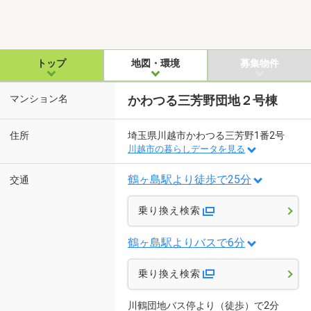
トップ
地図・環境
募集物件
マンション名
かわつる三芳野団地２号棟
住所
埼玉県川越市かわつる三芳野1番2号
川越市の暮らしデータを見る
鶴ヶ島駅より徒歩で25分
交通
乗り換え検索
鶴ヶ島駅よりバスで6分
乗り換え検索
川鶴団地バス停より（徒歩）で2分