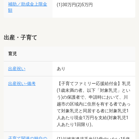
補助／助成金上限金
(1)30万円(2)5万円
額
出産・子育て
育児
出産祝い
あり
出産祝い-備考
【子育てファミリー応援給付金】乳児
(1歳未満の者。以下「対象乳児」とい
う)の保護者で、申請時において、川
越市の区域内に住所を有する者であっ
て対象乳児と同居する者に対象乳児1
人あたり現金1万円を支給(対象乳児1
人あたり1回限り)。
子育て関連の独自の
(1)川越市遺児手当(父母のいない15歳