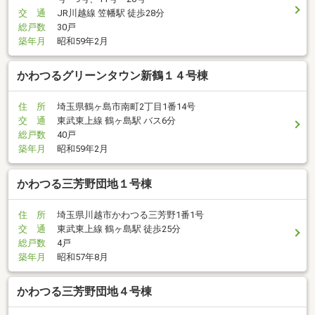
交 通
JR川越線 笠幡駅 徒歩28分
総戸数
30戸
築年月
昭和59年2月
かわつるグリーンタウン新鶴１４号棟
住 所
埼玉県鶴ヶ島市南町2丁目1番14号
交 通
東武東上線 鶴ヶ島駅 バス6分
総戸数
40戸
築年月
昭和59年2月
かわつる三芳野団地１号棟
住 所
埼玉県川越市かわつる三芳野1番1号
交 通
東武東上線 鶴ヶ島駅 徒歩25分
総戸数
4戸
築年月
昭和57年8月
かわつる三芳野団地４号棟