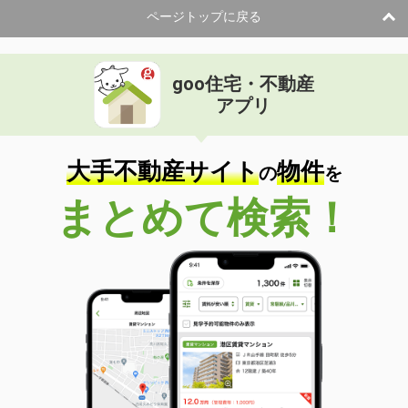
ページトップに戻る
goo住宅・不動産
アプリ
大手不動産サイト
物件
の
を
まとめて検索！