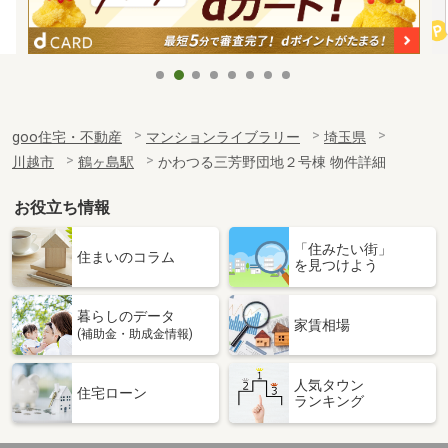
goo住宅・不動産
マンションライブラリー
埼玉県
川越市
鶴ヶ島駅
かわつる三芳野団地２号棟 物件詳細
お役立ち情報
「住みたい街」
住まいのコラム
を見つけよう
暮らしのデータ
家賃相場
(補助金・助成金情報)
人気タウン
住宅ローン
ランキング