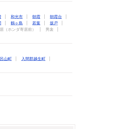
増
和光市
朝霞
朝霞台
関
鶴ヶ島
若葉
坂戸
居（ホンダ寄居前）
男衾
呂山町
入間郡越生町