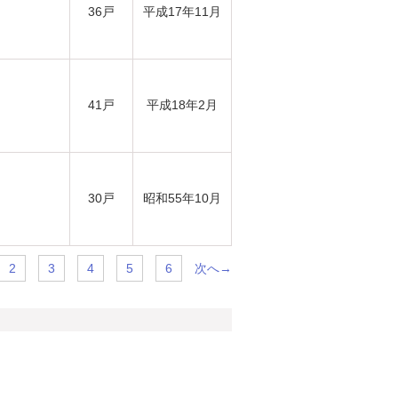
36戸
平成17年11月
41戸
平成18年2月
30戸
昭和55年10月
次へ→
2
3
4
5
6