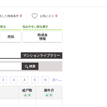
0
0
存した検索条件
お気に入り
売る
住みやすい街を探す
助成金
売却
情報
マンションライブラリー
検索
次へ→
2
3
4
5
6
総戸数
築年月