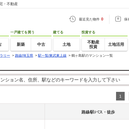
住宅・不動産
0
最近見た物件
保
一戸建てを買う
建てる
投資する
不動産
古
新築
中古
土地
土地活用
投資
ラリー
>
路線/埼玉県
>
駅一覧/東武東上線
>
鶴ヶ島駅のマンション一覧
1
路線⁄駅⁄バス・徒歩