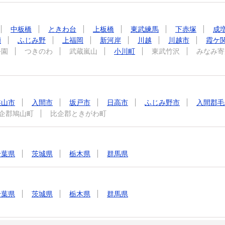
中板橋
ときわ台
上板橋
東武練馬
下赤塚
成
瀬
ふじみ野
上福岡
新河岸
川越
川越市
霞ケ
公園
つきのわ
武蔵嵐山
小川町
東武竹沢
みなみ寄
狭山市
入間市
坂戸市
日高市
ふじみ野市
入間郡毛
企郡鳩山町
比企郡ときがわ町
千葉県
茨城県
栃木県
群馬県
千葉県
茨城県
栃木県
群馬県