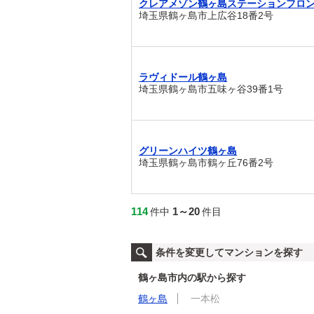
クレアメゾン鶴ヶ島ステーションフロ
埼玉県鶴ヶ島市上広谷18番2号
ラヴィドール鶴ヶ島
埼玉県鶴ヶ島市五味ヶ谷39番1号
グリーンハイツ鶴ヶ島
埼玉県鶴ヶ島市鶴ヶ丘76番2号
114
1～20
件中
件目
条件を変更してマンションを探す
鶴ヶ島市内の駅から探す
鶴ヶ島
一本松