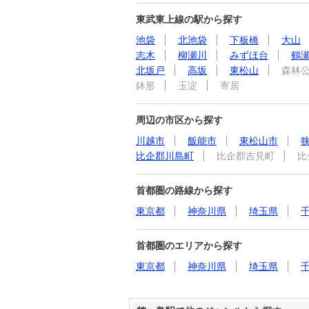
東武東上線の駅から探す
池袋
北池袋
下板橋
大山
志木
柳瀬川
みずほ台
鶴
北坂戸
高坂
東松山
森林
鉢形
玉淀
寄居
周辺の市区から探す
川越市
飯能市
東松山市
比企郡川島町
比企郡吉見町
比
首都圏の路線から探す
東京都
神奈川県
埼玉県
首都圏のエリアから探す
東京都
神奈川県
埼玉県