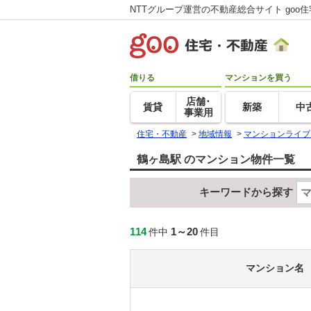
NTTグループ運営の不動産総合サイト goo
借りる
マンションを買う
店舗･
賃貸
新築
中
事業用
住宅・不動産
>
地域情報
>
マンションライブ
鶴ヶ島駅 のマンション物件一覧
キーワードから探す
114
1～20
件中
件目
マンション名