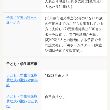
人あたり現金1万円を支給(対象乳児1
人あたり1回限り)。
子育て関連の独自の
(1)川越市遺児手当(父母のいない15歳
取り組み
の年度末までのこどもを養育している
方に支給)。(2)児童虐待防止SOSセン
ターを設置し、専門相談員が対応。
(3)NPO法人との協働による子育て情
報誌の発行。(4)ホームスタート(家庭
訪問型子育て支援事業)。
子ども・学生等医療
子ども・学生等医療
18歳3月末まで
費助成<通院>対象年
齢
子ども・学生等医療
自己負担なし
費助成<通院>自己負
担