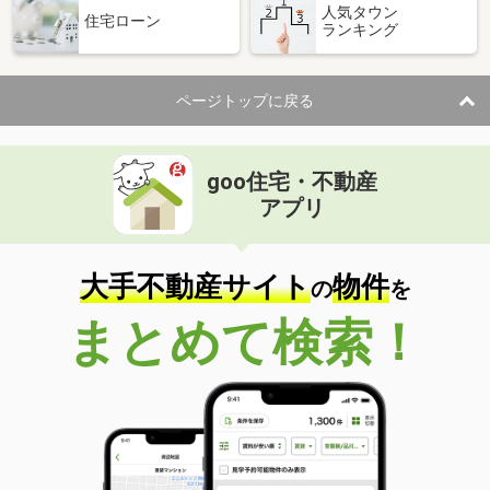
人気タウン
住宅ローン
ランキング
ページトップに戻る
goo住宅・不動産
アプリ
大手不動産サイト
物件
の
を
まとめて検索！