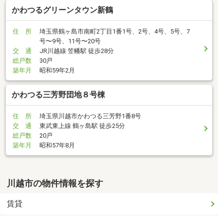
かわつるグリーンタウン新鶴
住 所
埼玉県鶴ヶ島市南町2丁目1番1号、2号、4号、5号、7
号〜9号、11号〜20号
交 通
JR川越線 笠幡駅 徒歩28分
総戸数
30戸
築年月
昭和59年2月
かわつる三芳野団地８号棟
住 所
埼玉県川越市かわつる三芳野1番8号
交 通
東武東上線 鶴ヶ島駅 徒歩25分
総戸数
20戸
築年月
昭和57年8月
川越市の物件情報を探す
賃貸