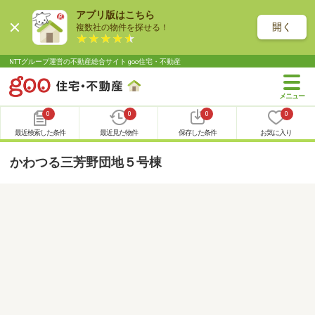
アプリ版はこちら
開く
複数社の物件を探せる！
NTTグループ運営の不動産総合サイト goo住宅・不動産
0
0
0
0
最近検索した条件
最近見た物件
保存した条件
お気に入り
かわつる三芳野団地５号棟