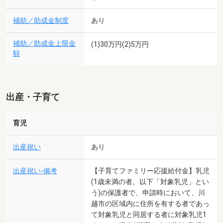
補助／助成金制度
あり
補助／助成金上限金
(1)30万円(2)5万円
額
出産・子育て
育児
出産祝い
あり
出産祝い-備考
【子育てファミリー応援給付金】乳児
(1歳未満の者。以下「対象乳児」とい
う)の保護者で、申請時において、川
越市の区域内に住所を有する者であっ
て対象乳児と同居する者に対象乳児1