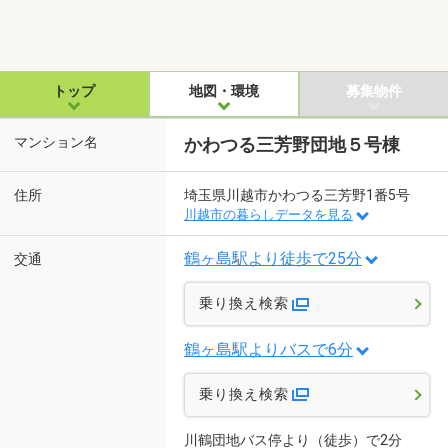
トップ
地図・環境
募集物件
マンション名
かわつる三芳野団地５号棟
住所
埼玉県川越市かわつる三芳野1番5号
川越市の暮らしデータを見る
鶴ヶ島駅より徒歩で25分
交通
乗り換え検索
鶴ヶ島駅よりバスで6分
乗り換え検索
川鶴団地バス停より（徒歩）で2分