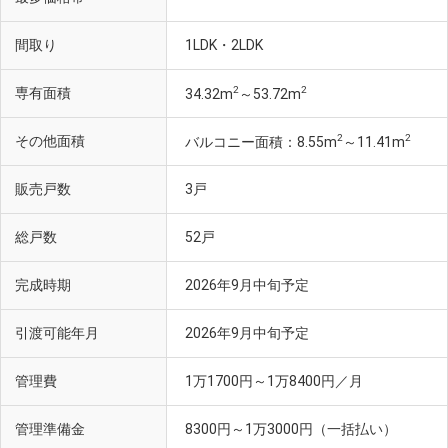
間取り
1LDK・2LDK
2
2
専有面積
34.32m
～53.72m
2
2
その他面積
バルコニー面積：8.55m
～11.41m
販売戸数
3戸
総戸数
52戸
完成時期
2026年9月中旬予定
引渡可能年月
2026年9月中旬予定
管理費
1万1700円～1万8400円／月
管理準備金
8300円～1万3000円（一括払い）