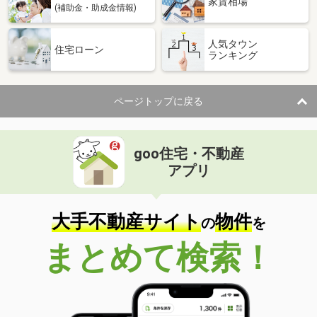
家賃相場
(補助金・助成金情報)
人気タウン
住宅ローン
ランキング
ページトップに戻る
goo住宅・不動産
アプリ
大手不動産サイト
物件
の
を
まとめて検索！