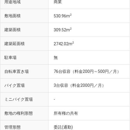
用途地域
商業
2
敷地面積
530.96m
2
建築面積
309.52m
2
建築延面積
2742.02m
駐車場
無
自転車置き場
76台収容（料金200円～500円／月）
バイク置場
3台収容（料金2000円／月）
ミニバイク置場
-
敷地の権利形態
所有権の共有
管理形態
委託(通勤)