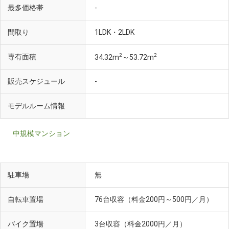
最多価格帯
-
間取り
1LDK・2LDK
2
2
専有面積
34.32m
～53.72m
販売スケジュール
-
モデルルーム情報
中規模マンション
駐車場
無
自転車置場
76台収容（料金200円～500円／月）
バイク置場
3台収容（料金2000円／月）