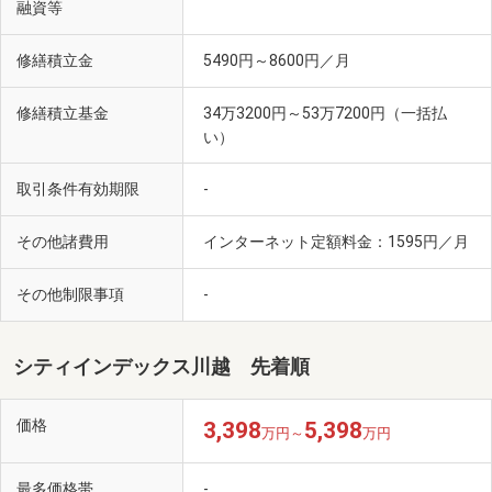
融資等
修繕積立金
5490円～8600円／月
修繕積立基金
34万3200円～53万7200円（一括払
い）
取引条件有効期限
-
その他諸費用
インターネット定額料金：1595円／月
その他制限事項
-
シティインデックス川越 先着順
価格
3,398
5,398
万円～
万円
最多価格帯
-