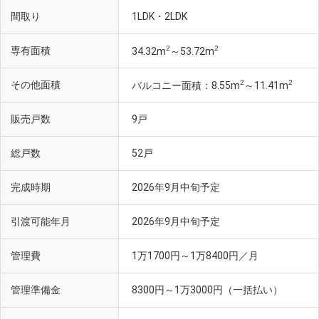
間取り
1LDK・2LDK
2
2
専有面積
34.32m
～53.72m
2
2
その他面積
バルコニー面積：8.55m
～11.41m
販売戸数
9戸
総戸数
52戸
完成時期
2026年9月中旬予定
引渡可能年月
2026年9月中旬予定
管理費
1万1700円～1万8400円／月
管理準備金
8300円～1万3000円（一括払い）