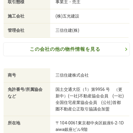
取引態様
事業主・売主
施工会社
(株)五光建設
管理会社
三信住建(株)
この会社の他の物件情報を見る
商号
三信住建株式会社
免許番号/所属協会
国土交通大臣（1）第9956 号 （更
新中）(一社)不動産協会会員 (一社)
など
全国住宅産業協会会員 (公社)首都
圏不動産公正取引協議会加盟
所在地
〒104-0061東京都中央区銀座6-2-1D
aiwa銀座ビル9階