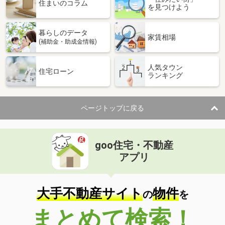
住まいのコラム
を見つけよう
暮らしのデータ
家賃相場
(補助金・助成金情報)
人気タウン
住宅ローン
ランキング
ページトップに戻る
goo住宅・不動産
アプリ
大手不動産サイト
物件
の
を
まとめて検索！