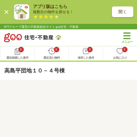
アプリ版はこちら
開く
複数社の物件を探せる！
NTTグループ運営の不動産総合サイト goo住宅・不動産
0
0
0
0
最近検索した条件
最近見た物件
保存した条件
お気に入り
高島平団地１０－４号棟