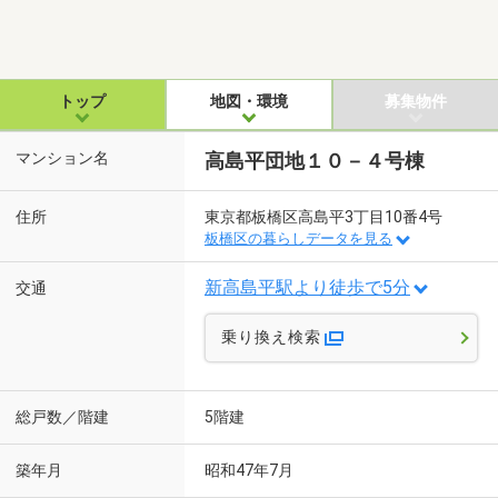
トップ
地図・環境
募集物件
マンション名
高島平団地１０－４号棟
住所
東京都板橋区高島平3丁目10番4号
板橋区の暮らしデータを見る
新高島平駅より徒歩で5分
交通
乗り換え検索
総戸数／階建
5階建
築年月
昭和47年7月