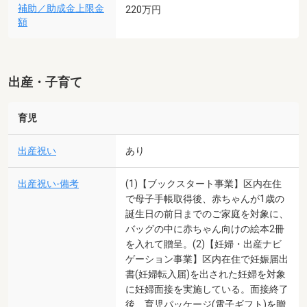
補助／助成金上限金
220万円
額
出産・子育て
育児
出産祝い
あり
出産祝い-備考
(1)【ブックスタート事業】区内在住
で母子手帳取得後、赤ちゃんが1歳の
誕生日の前日までのご家庭を対象に、
バッグの中に赤ちゃん向けの絵本2冊
を入れて贈呈。(2)【妊婦・出産ナビ
ゲーション事業】区内在住で妊娠届出
書(妊婦転入届)を出された妊婦を対象
に妊婦面接を実施している。面接終了
後、育児パッケージ(電子ギフト)を贈