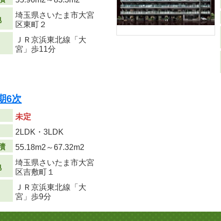
埼玉県さいたま市大宮
地
区東町２
ＪＲ京浜東北線「大
宮」歩11分
期6次
未定
り
2LDK・3LDK
積
55.18m
2
～67.32m
2
埼玉県さいたま市大宮
地
区吉敷町１
ＪＲ京浜東北線「大
宮」歩9分