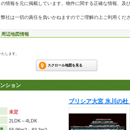
」の情報を元に掲載しています。物件に関する正確な情報、及
て弊社は一切の責任を負いかねますのでご理解の上ご利用くだ
号 周辺地図情報
いたします。
スクロール地図を見る
ンション
ブリシア大宮 氷川の杜
未定
り
2LDK～4LDK
積
55.96m
2
～83.3m
2