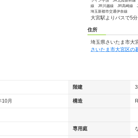
ライン宇須 JR北陸新幹線
線 JR川越線 JR高崎線
埼玉新都市交通伊奈線
大宮駅よりバスで5
住所
埼玉県さいたま市大宮
さいたま市大宮区の
階建
年10月
構造
専用庭