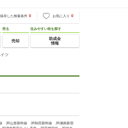
0
0
保存した検索条件
お気に入り
売る
住みやすい街を探す
助成金
売却
情報
ハイツ
線 JR山形新幹線 JR秋田新幹線 JR湘南新宿