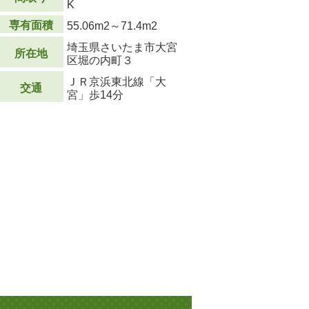
K
専有面積
55.06m
2
～71.4m
2
埼玉県さいたま市大宮
所在地
区堀の内町３
ＪＲ京浜東北線「大
交通
宮」歩14分