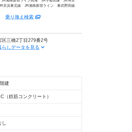
 JR湘南新宿ライン高海 JR宇都宮線 JR埼京
 JR京浜東北線 JR湘南新宿ライン 東武野田線
分
乗り換え検索
区三橋2丁目279番2号
暮らしデータを見る
3階建
RC（鉄筋コンクリート）
なし