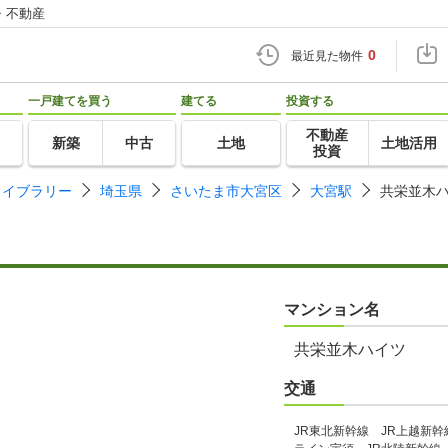
・不動産
0
最近見た物件
一戸建てを買う
建てる
投資する
不動産
新築
中古
土地
土地活用
投資
ライブラリー
埼玉県
さいたま市大宮区
大宮駅
共栄並木
マンション名
共栄並木ハイツ
交通
JR東北新幹線 JR上越新幹