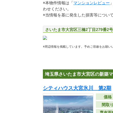
※本物件情報は「
マンションレビュー
わせください。
※当情報を基に発生した損害等につい
さいたま市大宮区三橋2丁目279番2
※周辺情報を掲載しています。予めご容赦をお願い
埼玉県さいたま市大宮区の新築マ
シティハウス大宮氷川 第2期
価格
間取
専有面