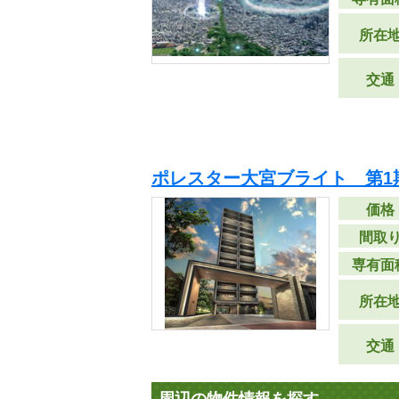
所在
交通
ポレスター大宮ブライト 第1
価格
間取
専有面
所在
交通