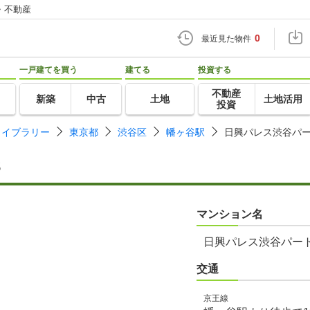
・不動産
0
最近見た物件
一戸建てを買う
建てる
投資する
不動産
新築
中古
土地
土地活用
投資
ライブラリー
東京都
渋谷区
幡ヶ谷駅
日興パレス渋谷パー
3
マンション名
日興パレス渋谷パート
交通
京王線