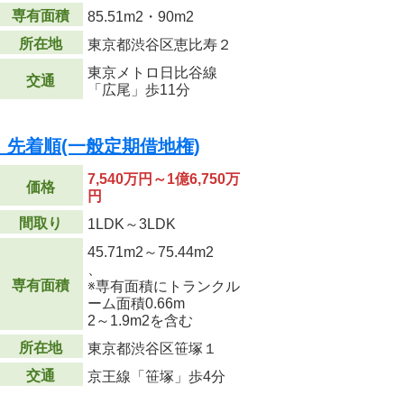
専有面積
85.51m
2
・90m
2
所在地
東京都渋谷区恵比寿２
東京メトロ日比谷線
交通
「広尾」歩11分
先着順(一般定期借地権)
7,540万円～1億6,750万
価格
円
間取り
1LDK～3LDK
45.71m
2
～75.44m
2
、
専有面積
※専有面積にトランクル
ーム面積0.66m
2
～1.9m
2
を含む
所在地
東京都渋谷区笹塚１
交通
京王線「笹塚」歩4分