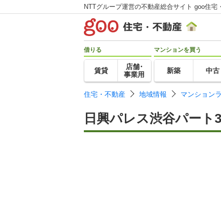
NTTグループ運営の不動産総合サイト goo住宅
借りる
マンションを買う
店舗･
賃貸
新築
中古
事業用
住宅・不動産
地域情報
マンション
日興パレス渋谷パート