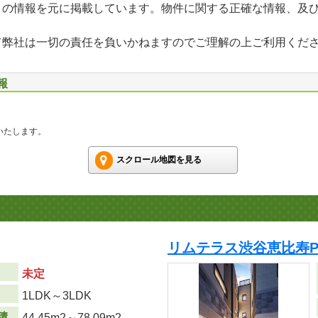
」の情報を元に掲載しています。物件に関する正確な情報、及
て弊社は一切の責任を負いかねますのでご理解の上ご利用くだ
報
いたします。
スクロール地図を見る
リムテラス渋谷恵比寿P
未定
り
1LDK～3LDK
積
44.45m
2
～78.09m
2