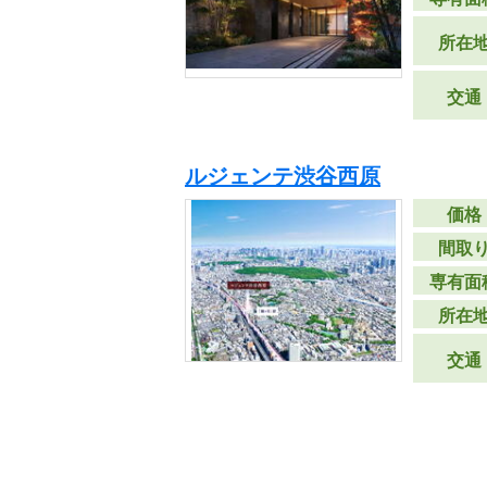
所在
交通
ルジェンテ渋谷西原
価格
間取
専有面
所在
交通