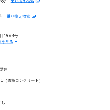
3分
乗り換え検索
分
乗り換え検索
目15番4号
タを見る
4階建
RC（鉄筋コンクリート）
なし