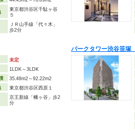
東京都渋谷区千駄ヶ谷
地
５
ＪＲ山手線「代々木」
歩2分
パークタワー渋谷笹塚 
未定
り
1LDK～3LDK
積
35.48m
2
～92.22m
2
地
東京都渋谷区西原１
京王新線「幡ヶ谷」歩2
分