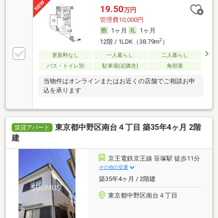
19.50
万円
管理費10,000円
1ヶ月
1ヶ月
2
12階 / 1LDK（38.79m
）
更新料なし
一人暮らし
二人暮らし
バス・トイレ別
駐車場(近隣含)
角部屋
当物件はオンラインまたはお近くの店舗でご相談お申
込を承ります
東京都中野区南台４丁目 築35年4ヶ月 2階
賃貸アパート
建
京王電鉄京王線 笹塚駅 徒歩11分
その他の交通
築35年4ヶ月 / 2階建
東京都中野区南台４丁目