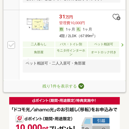
31
万円
管理費10,000円
1ヶ月
1ヶ月
2
4階 / 2LDK（67.89m
）
二人暮らし
バス・トイレ別
ペット相談可
モニタ付インターホ
角部屋
オートロック付き
ン
ペット相談可・二人入居可・角部屋
残り1件を表示する