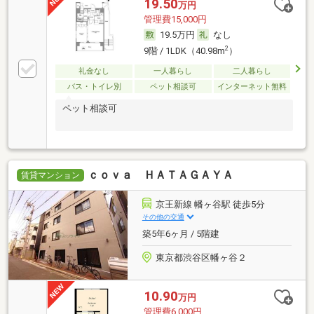
19.50
万円
管理費15,000円
19.5万円
なし
2
9階 / 1LDK（40.98m
）
礼金なし
一人暮らし
二人暮らし
バス・トイレ別
ペット相談可
インターネット無料
ペット相談可
ｃｏｖａ ＨＡＴＡＧＡＹＡ
賃貸マンション
京王新線 幡ヶ谷駅 徒歩5分
その他の交通
築5年6ヶ月 / 5階建
東京都渋谷区幡ヶ谷２
10.90
万円
管理費6,000円