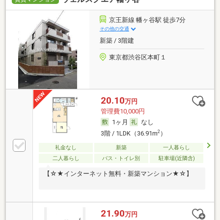
京王新線 幡ヶ谷駅 徒歩7分
その他の交通
新築 / 3階建
東京都渋谷区本町１
20.10
万円
管理費10,000円
1ヶ月
なし
2
3階 / 1LDK（36.91m
）
礼金なし
新築
一人暮らし
二人暮らし
バス・トイレ別
駐車場(近隣含)
【☆★インターネット無料・新築マンション★☆】
21.90
万円