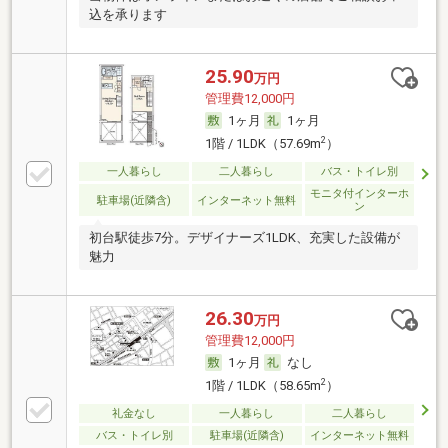
込を承ります
25.90
万円
管理費12,000円
1ヶ月
1ヶ月
2
1階 / 1LDK（57.69m
）
一人暮らし
二人暮らし
バス・トイレ別
モニタ付インターホ
駐車場(近隣含)
インターネット無料
ン
初台駅徒歩7分。デザイナーズ1LDK、充実した設備が
魅力
26.30
万円
管理費12,000円
1ヶ月
なし
2
1階 / 1LDK（58.65m
）
礼金なし
一人暮らし
二人暮らし
バス・トイレ別
駐車場(近隣含)
インターネット無料