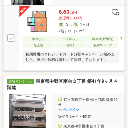
6.60
万円
管理費2,000円
なし
1ヶ月
2
2階 / 1K（20m
）
敷金なし
一人暮らし
駐車場(近隣含)
最上階
南向き
収納スペース
初期費用のクレジットカード分割キャンペーン始めま
した。決済手数料は弊社にて負担しております。
東京都中野区南台２丁目 築41年9ヶ月 4
賃貸マンション
階建
京王電鉄京王線 幡ヶ谷駅 徒歩12
分
その他の交通
築41年9ヶ月 / 4階建
東京都中野区南台２丁目