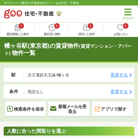
NTTグループ運営の不動産総合サイト goo住宅・不動産
1
0
0
0
最近検索した条件
最近見た物件
保存した条件
お気に入り
幡ヶ谷駅(東京都)の賃貸物件
(賃貸マンション・アパー
物件一覧
ト)
駅
変更する
京王電鉄京王線/幡ヶ谷
条件
変更する
指定なし
新着メールを受
検索条件を保存
アプリで探す
取る
人数に合った間取りを選ぶ