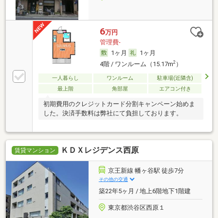
6
万円
管理費-
1ヶ月
1ヶ月
2
4階 / ワンルーム（15.17m
）
一人暮らし
ワンルーム
駐車場(近隣含)
最上階
角部屋
エアコン付き
初期費用のクレジットカード分割キャンペーン始めま
した。決済手数料は弊社にて負担しております。
ＫＤＸレジデンス西原
賃貸マンション
京王新線 幡ヶ谷駅 徒歩7分
その他の交通
築22年5ヶ月 / 地上6階地下1階建
東京都渋谷区西原１