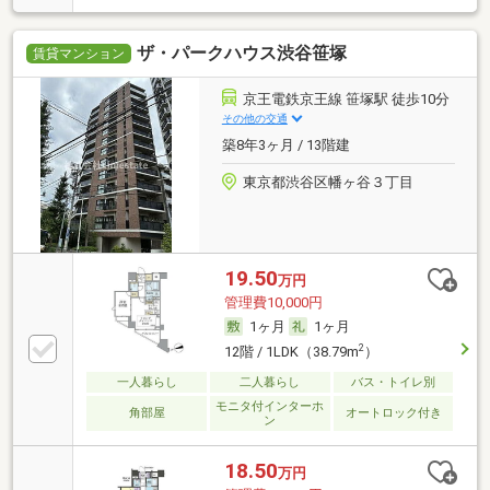
ザ・パークハウス渋谷笹塚
賃貸マンション
京王電鉄京王線 笹塚駅 徒歩10分
その他の交通
築8年3ヶ月 / 13階建
東京都渋谷区幡ヶ谷３丁目
19.50
万円
管理費10,000円
1ヶ月
1ヶ月
2
12階 / 1LDK（38.79m
）
一人暮らし
二人暮らし
バス・トイレ別
モニタ付インターホ
角部屋
オートロック付き
ン
18.50
万円