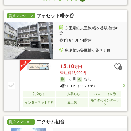
フォセット幡ヶ谷
賃貸マンション
京王電鉄京王線 幡ヶ谷駅 徒歩8
分
築1年8ヶ月 / 4階建
東京都渋谷区幡ヶ谷３丁目
15.10
万円
管理費15,000円
1ヶ月
なし
2
4階 / 1DK（33.79m
）
礼金なし
一人暮らし
バス・トイレ別
モニタ付インターホ
インターネット無料
最上階
ン
エクサム初台
賃貸マンション