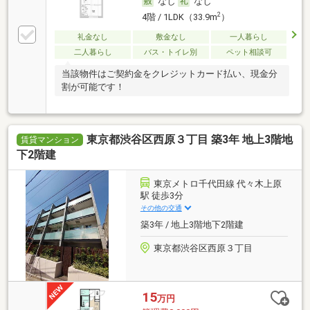
なし
なし
2
4階 / 1LDK（33.9m
）
礼金なし
敷金なし
一人暮らし
二人暮らし
バス・トイレ別
ペット相談可
当該物件はご契約金をクレジットカード払い、現金分
割が可能です！
東京都渋谷区西原３丁目 築3年 地上3階地
賃貸マンション
下2階建
東京メトロ千代田線 代々木上原
駅 徒歩3分
その他の交通
築3年 / 地上3階地下2階建
東京都渋谷区西原３丁目
15
万円