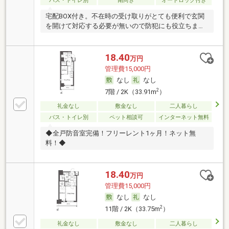
バス・トイレ別
南向き
オートロック付き
宅配BOX付き。不在時の受け取りがとても便利で玄関
を開けて対応する必要が無いので防犯にも役立ちま
す。
18.40
万円
管理費15,000円
なし
なし
2
7階 / 2K（33.91m
）
礼金なし
敷金なし
二人暮らし
バス・トイレ別
ペット相談可
インターネット無料
◆全戸防音室完備！フリーレント1ヶ月！ネット無
料！◆
18.40
万円
管理費15,000円
なし
なし
2
11階 / 2K（33.75m
）
礼金なし
敷金なし
二人暮らし