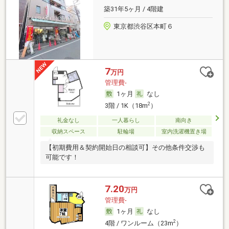
築31年5ヶ月 / 4階建
東京都渋谷区本町６
7
万円
管理費-
1ヶ月
なし
2
3階 / 1K（18m
）
礼金なし
一人暮らし
南向き
収納スペース
駐輪場
室内洗濯機置き場
【初期費用＆契約開始日の相談可】その他条件交渉も
可能です！
7.20
万円
管理費-
1ヶ月
なし
2
4階 / ワンルーム（23m
）