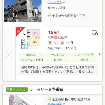
その他の交通
築3年 / 3階建
東京都渋谷区西原１丁目
15
万円
管理費5,000円
なし
2ヶ月
2
3階 / 1DK（31.66m
）
敷金なし
一人暮らし
バス・トイレ別
インターネット無料
最上階
角部屋
宅配BOX付き。不在時の受け取りがとても便利で玄関
を開けて対応する必要が無いので防犯にも役立ちま
す。
ラ・セリーヌ壱番館
賃貸マンション
京王新線 幡ヶ谷駅 徒歩12分
その他の交通