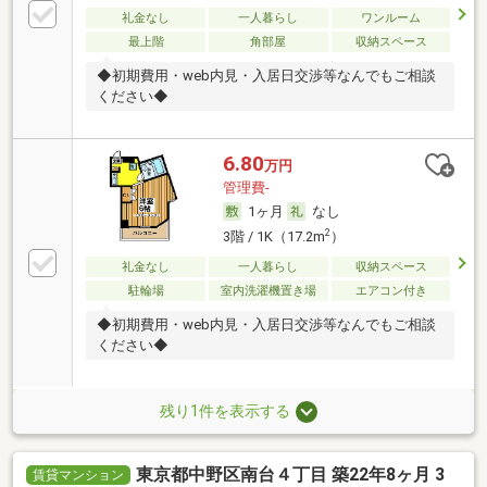
礼金なし
一人暮らし
ワンルーム
最上階
角部屋
収納スペース
◆初期費用・web内見・入居日交渉等なんでもご相談
ください◆
6.80
万円
管理費-
1ヶ月
なし
2
3階 / 1K（17.2m
）
礼金なし
一人暮らし
収納スペース
駐輪場
室内洗濯機置き場
エアコン付き
◆初期費用・web内見・入居日交渉等なんでもご相談
ください◆
残り1件を表示する
東京都中野区南台４丁目 築22年8ヶ月 3
賃貸マンション