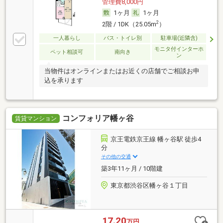
管理費8,000円
1ヶ月
1ヶ月
2
2階 / 1DK（25.05m
）
一人暮らし
バス・トイレ別
駐車場(近隣含)
モニタ付インターホ
ペット相談可
南向き
ン
当物件はオンラインまたはお近くの店舗でご相談お申
込を承ります
コンフォリア幡ヶ谷
賃貸マンション
京王電鉄京王線 幡ヶ谷駅 徒歩4
分
その他の交通
築3年11ヶ月 / 10階建
東京都渋谷区幡ヶ谷１丁目
17.20
万円