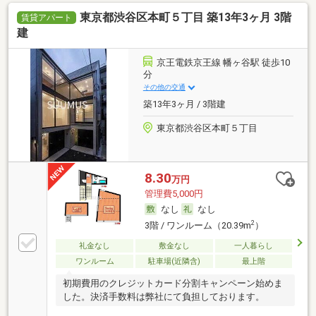
東京都渋谷区本町５丁目 築13年3ヶ月 3階
賃貸アパート
建
京王電鉄京王線 幡ヶ谷駅 徒歩10
分
その他の交通
築13年3ヶ月 / 3階建
東京都渋谷区本町５丁目
8.30
万円
管理費5,000円
なし
なし
2
3階 / ワンルーム（20.39m
）
礼金なし
敷金なし
一人暮らし
ワンルーム
駐車場(近隣含)
最上階
初期費用のクレジットカード分割キャンペーン始めま
した。決済手数料は弊社にて負担しております。