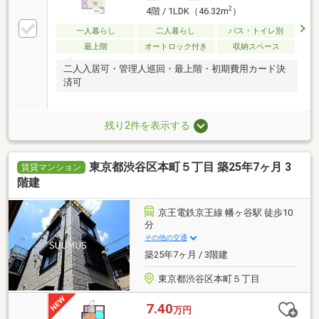
2
4階 / 1LDK（46.32m
）
一人暮らし
二人暮らし
バス・トイレ別
最上階
オートロック付き
収納スペース
二人入居可・管理人巡回・最上階・初期費用カード決
済可
残り2件を表示する
東京都渋谷区本町５丁目 築25年7ヶ月 3
賃貸マンション
階建
京王電鉄京王線 幡ヶ谷駅 徒歩10
分
その他の交通
築25年7ヶ月 / 3階建
東京都渋谷区本町５丁目
7.40
万円