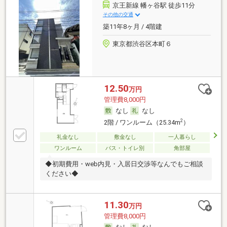
京王新線 幡ヶ谷駅 徒歩11分
その他の交通
築11年8ヶ月 / 4階建
東京都渋谷区本町６
12.50
万円
管理費8,000円
なし
なし
2
2階 / ワンルーム（25.34m
）
礼金なし
敷金なし
一人暮らし
ワンルーム
バス・トイレ別
角部屋
◆初期費用・web内見・入居日交渉等なんでもご相談
ください◆
11.30
万円
管理費8,000円