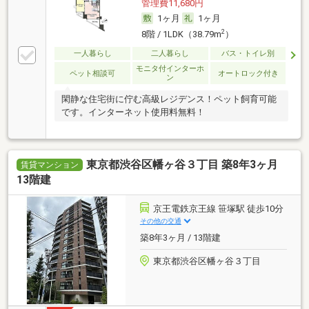
管理費11,680円
1ヶ月
1ヶ月
2
8階 / 1LDK（38.79m
）
一人暮らし
二人暮らし
バス・トイレ別
モニタ付インターホ
ペット相談可
オートロック付き
ン
閑静な住宅街に佇む高級レジデンス！ペット飼育可能
です。インターネット使用料無料！
東京都渋谷区幡ヶ谷３丁目 築8年3ヶ月
賃貸マンション
13階建
京王電鉄京王線 笹塚駅 徒歩10分
その他の交通
築8年3ヶ月 / 13階建
東京都渋谷区幡ヶ谷３丁目