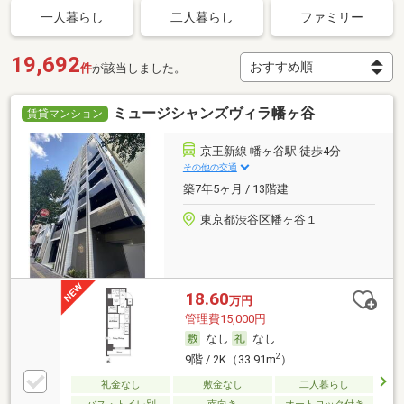
一人暮らし
二人暮らし
ファミリー
19,692
件
が該当しました。
ミュージシャンズヴィラ幡ヶ谷
賃貸マンション
京王新線 幡ヶ谷駅 徒歩4分
その他の交通
築7年5ヶ月 / 13階建
東京都渋谷区幡ヶ谷１
18.60
万円
管理費15,000円
なし
なし
2
9階 / 2K（33.91m
）
礼金なし
敷金なし
二人暮らし