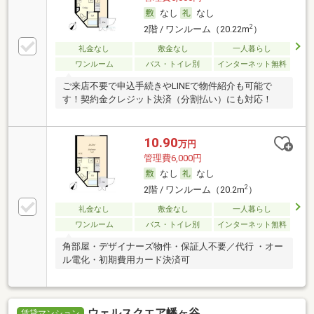
なし
なし
2
2階 / ワンルーム（20.22m
）
礼金なし
敷金なし
一人暮らし
ワンルーム
バス・トイレ別
インターネット無料
ご来店不要で申込手続きやLINEで物件紹介も可能で
す！契約金クレジット決済（分割払い）にも対応！
10.90
万円
管理費6,000円
なし
なし
2
2階 / ワンルーム（20.2m
）
礼金なし
敷金なし
一人暮らし
ワンルーム
バス・トイレ別
インターネット無料
角部屋・デザイナーズ物件・保証人不要／代行 ・オー
ル電化・初期費用カード決済可
ウェルスクエア幡ヶ谷
賃貸マンション