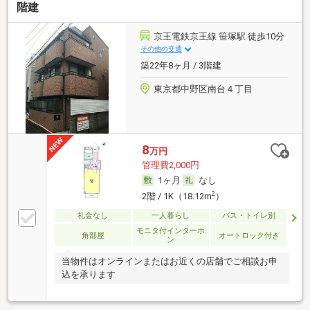
階建
京王電鉄京王線 笹塚駅 徒歩10分
その他の交通
築22年8ヶ月 / 3階建
東京都中野区南台４丁目
8
万円
管理費2,000円
1ヶ月
なし
2
2階 / 1K（18.12m
）
礼金なし
一人暮らし
バス・トイレ別
モニタ付インターホ
角部屋
オートロック付き
ン
当物件はオンラインまたはお近くの店舗でご相談お申
込を承ります