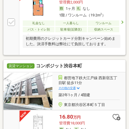
管理費2,000円
1ヶ月
なし
2
1階 / ワンルーム（19.2m
）
礼金なし
一人暮らし
ワンルーム
バス・トイレ別
駐車場(近隣含)
収納スペース
初期費用のクレジットカード分割キャンペーン始めま
した。決済手数料は弊社にて負担しております。
コンポジット渋谷本町
賃貸マンション
都営地下鉄大江戸線 西新宿五丁
目駅 徒歩11分
その他の交通
築2年1ヶ月 / 4階建
東京都渋谷区本町５丁目
16.80
万円
管理費18,000円