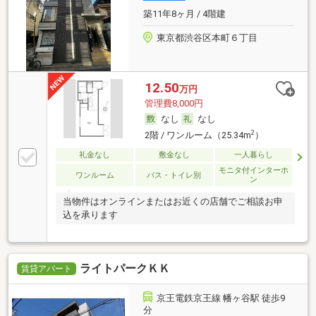
築11年8ヶ月 / 4階建
東京都渋谷区本町６丁目
12.50
万円
管理費8,000円
なし
なし
2
2階 / ワンルーム（25.34m
）
礼金なし
敷金なし
一人暮らし
モニタ付インターホ
ワンルーム
バス・トイレ別
ン
当物件はオンラインまたはお近くの店舗でご相談お申
込を承ります
ライトパークＫＫ
賃貸アパート
京王電鉄京王線 幡ヶ谷駅 徒歩9
分