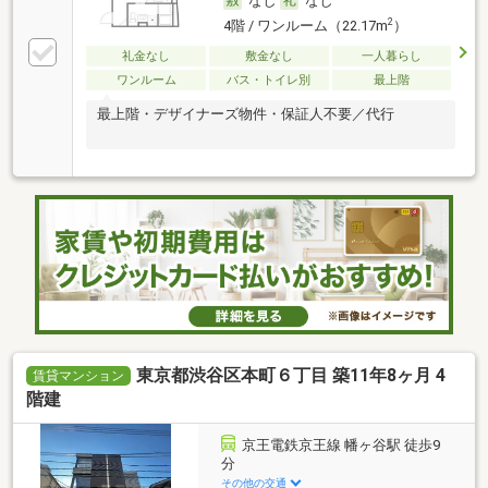
なし
なし
2
4階 / ワンルーム（22.17m
）
礼金なし
敷金なし
一人暮らし
ワンルーム
バス・トイレ別
最上階
最上階・デザイナーズ物件・保証人不要／代行
東京都渋谷区本町６丁目 築11年8ヶ月 4
賃貸マンション
階建
京王電鉄京王線 幡ヶ谷駅 徒歩9
分
その他の交通