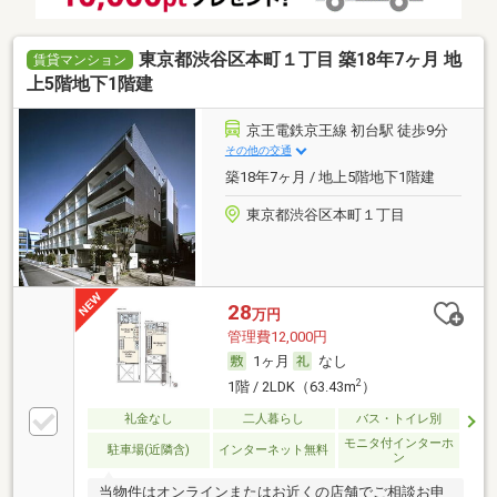
東京都渋谷区本町１丁目 築18年7ヶ月 地
賃貸マンション
上5階地下1階建
京王電鉄京王線 初台駅 徒歩9分
その他の交通
築18年7ヶ月 / 地上5階地下1階建
東京都渋谷区本町１丁目
28
万円
管理費12,000円
1ヶ月
なし
2
1階 / 2LDK（63.43m
）
礼金なし
二人暮らし
バス・トイレ別
モニタ付インターホ
駐車場(近隣含)
インターネット無料
ン
当物件はオンラインまたはお近くの店舗でご相談お申