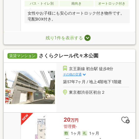
バス・トイレ別
南向き
オートロック付き
女性やお子様にも安心のオートロック付き物件です。
宅配BOX付き。
残り1件を表示する
さくらクレール代々木公園
賃貸マンション
京王新線 初台駅 徒歩8分
その他の交通
築57年7ヶ月 / 地上4階地下1階建
東京都渋谷区初台２
20
万円
管理費-
1ヶ月
1ヶ月