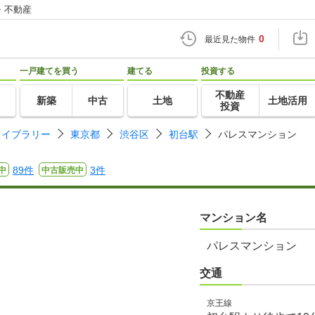
・不動産
0
最近見た物件
一戸建てを買う
建てる
投資する
不動産
新築
中古
土地
土地活用
投資
ライブラリー
東京都
渋谷区
初台駅
パレスマンション
89件
3件
中
中古販売中
マンション名
パレスマンション
交通
京王線