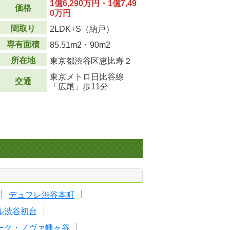
1億6,290万円・1億7,49
価格
0万円
間取り
2LDK+S（納戸）
専有面積
85.51m
2
・90m
2
所在地
東京都渋谷区恵比寿２
東京メトロ日比谷線
交通
「広尾」歩11分
デュフレ渋谷本町
ル渋谷初台
ーク・ノヴァ幡ヶ谷