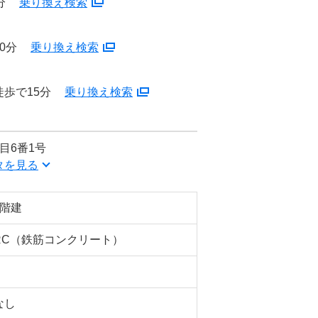
分
乗り換え検索
0分
乗り換え検索
歩で15分
乗り換え検索
目6番1号
タを見る
6階建
RC（鉄筋コンクリート）
なし