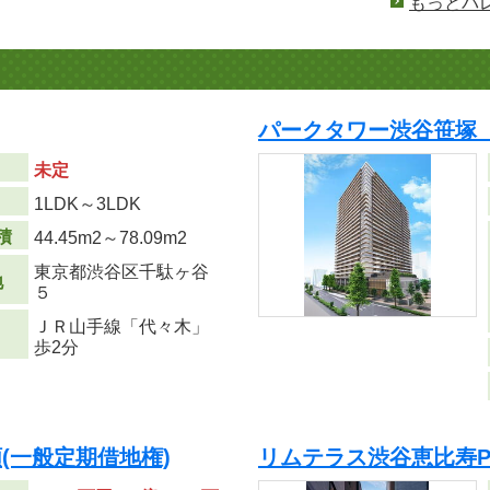
もっとパ
パークタワー渋谷笹塚 
未定
り
1LDK～3LDK
積
44.45m
2
～78.09m
2
東京都渋谷区千駄ヶ谷
地
５
ＪＲ山手線「代々木」
歩2分
(一般定期借地権)
リムテラス渋谷恵比寿P