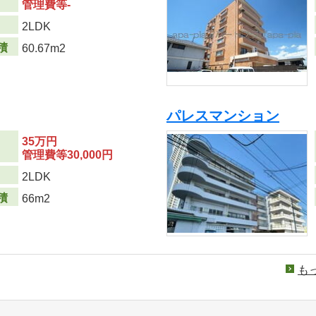
管理費等-
り
2LDK
積
60.67m2
パレスマンション
35万円
管理費等30,000円
り
2LDK
積
66m2
も