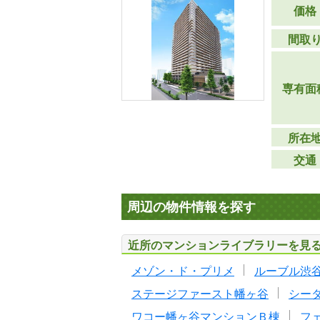
価格
間取
専有面
所在
交通
周辺の物件情報を探す
近所のマンションライブラリーを見
メゾン・ド・プリメ
ルーブル渋
ステージファースト幡ヶ谷
シー
ワコー幡ヶ谷マンションＢ棟
フ