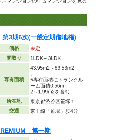
レスマンションの中古マンションを見る
第3期6次(一般定期借地権)
価格
未定
間取り
1LDK～3LDK
43.95m
2
～83.53m
2
、
専有面積
※専有面積にトランクル
ーム面積0.56m
2
～1.99m
2
を含む
所在地
東京都渋谷区笹塚１
交通
京王線「笹塚」歩4分
REMIUM 第一期