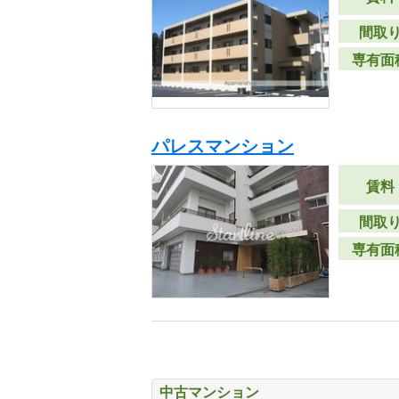
間取
専有面
パレスマンション
賃料
間取
専有面
中古マンション