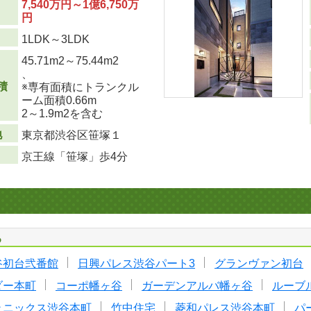
7,540万円～1億6,750万
円
り
1LDK～3LDK
45.71m
2
～75.44m
2
、
積
※専有面積にトランクル
ーム面積0.66m
2
～1.9m
2
を含む
地
東京都渋谷区笹塚１
京王線「笹塚」歩4分
る
谷初台弐番館
日興パレス渋谷パート3
グランヴァン初台
ダー本町
コーポ幡ヶ谷
ガーデンアルバ幡ヶ谷
ルーブ
ェニックス渋谷本町
竹中住宅
菱和パレス渋谷本町
パ