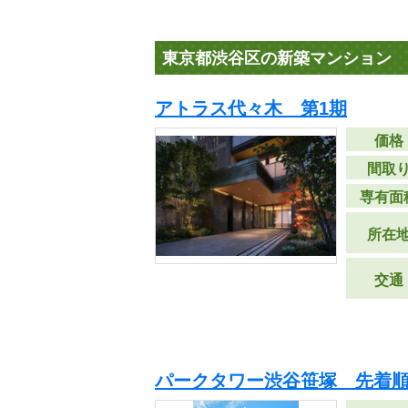
東京都渋谷区の新築マンション
アトラス代々木 第1期
価格
間取
専有面
所在
交通
パークタワー渋谷笹塚 先着順