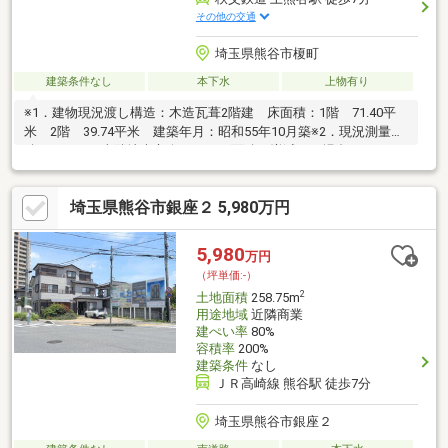
その他の交通
埼玉県熊谷市榎町
建築条件なし
本下水
上物有り
※1．建物現況渡し構造：木造瓦葺2階建 床面積：1階 71.40平
米 2階 39.74平米 建築年月：昭和55年10月築※2．現況測量面
積：168.19平米隣地未立会のため、面積が増減する場合がありま
す※3．前面道路のガス管はありませんが、北西隣接地前面道路付
近まで都市ガス管が埋設されていますセブンイレブン 熊谷宮本
埼玉県熊谷市銀座２ 5,980万円
町店まで約260ｍ熊谷市役所まで約1600ｍ
5,980
万円
（坪単価:-）
2
土地面積
258.75m
用途地域
近隣商業
建ぺい率
80%
容積率
200%
建築条件
なし
ＪＲ高崎線 熊谷駅 徒歩7分
埼玉県熊谷市銀座２