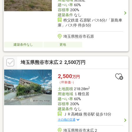
建ぺい率
60%
容積率
200%
建築条件
なし
秩父鉄道 石原駅 バス6分/「新島車
庫」バス停 停歩5分
埼玉県熊谷市石原
建築条件なし
更地
埼玉県熊谷市末広２ 2,500万円
2,500
万円
（坪単価:-）
2
土地面積
218.28m
用途地域
１種住居
建ぺい率
60%
容積率
200%
建築条件
なし
ＪＲ高崎線 熊谷駅 徒歩13分
その他の交通
埼玉県熊谷市末広２