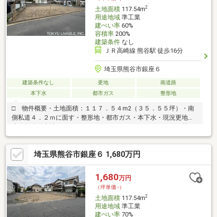
2
土地面積
117.54m
用途地域
準工業
建ぺい率
60%
容積率
200%
建築条件
なし
ＪＲ高崎線 熊谷駅 徒歩16分
埼玉県熊谷市銀座６
建築条件なし
更地
南道路
本下水
都市ガス
整形地
□ 物件概要・土地面積：１１７．５４m2（３５．５５坪）・南
側私道４．２ｍに面す・整形地・都市ガス・本下水・現況更地・
建築条件付売地ではございません・お好きなハウスメーカー等に
て建築できます～間取り、設備、外観、全て自分好みのスタイル
で一からご検討いただくことが可能です～□ 周辺環境・ヤオコ
埼玉県熊谷市銀座６ 1,680万円
ー熊谷ニットーモール店・・・ 約940m・ファミリーマート熊谷
平戸店・・・ 約320m・クスリのアオキ熊谷銀座店・・・ 約
350m・熊谷市立熊谷東小学校・・・ 約1050m・熊谷市立富士見
1,680
万円
中学校・・・約2400m
（坪単価:-）
2
土地面積
117.54m
用途地域
準工業
建ぺい率
70%