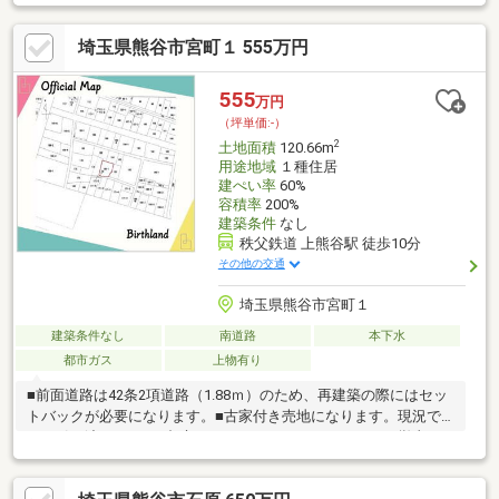
の善し悪しは全て正直にお話しします。2.無理な売り込みや契約
の催促、突然の訪問等、しつこい営業は一切行いません。3.契約
埼玉県熊谷市宮町１ 555万円
したら終わりではなくお引き渡し後、お引越し後もお客様のパー
トナーであること。4.ウソやおとり広告は一切使いません。(デー
タ更新は迅速に行います。）5.お客様の個人情報は細心の注意を
555
万円
払って取り扱いします。
（坪単価:-）
2
土地面積
120.66m
用途地域
１種住居
建ぺい率
60%
容積率
200%
建築条件
なし
秩父鉄道 上熊谷駅 徒歩10分
その他の交通
埼玉県熊谷市宮町１
建築条件なし
南道路
本下水
都市ガス
上物有り
■前面道路は42条2項道路（1.88ｍ）のため、再建築の際にはセッ
トバックが必要になります。■古家付き売地になります。現況で
のお引き渡しです。■都市ガスエリアです。ガスメータは撤去し
ています。使用の際は再引込が必要になります。※費用負担は買
主様負担になります。■古家は昭和47年7月築の木造2階建て住宅