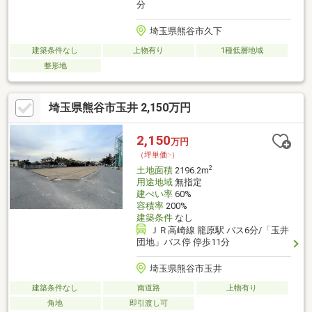
分
埼玉県熊谷市久下
建築条件なし
上物有り
1種低層地域
整形地
埼玉県熊谷市玉井 2,150万円
2,150
万円
（坪単価:-）
2
土地面積
2196.2m
用途地域
無指定
建ぺい率
60%
容積率
200%
建築条件
なし
ＪＲ高崎線 籠原駅 バス6分/「玉井
団地」バス停 停歩11分
埼玉県熊谷市玉井
建築条件なし
南道路
上物有り
角地
即引渡し可