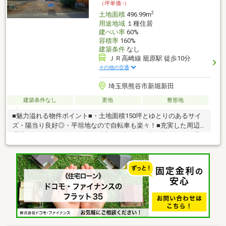
（坪単価:-）
心誠意努力してまいります。
2
土地面積
496.99m
用途地域
１種住居
建ぺい率
60%
容積率
160%
建築条件
なし
ＪＲ高崎線 籠原駅 徒歩10分
その他の交通
埼玉県熊谷市新堀新田
建築条件なし
更地
整形地
■魅力溢れる物件ポイント■・土地面積150坪とゆとりのあるサイ
ズ・陽当り良好◎・平坦地なので自転車も楽々！■充実した周辺
環境■・スーパーやコンビニが近く、歩いてお買い物に行ける環
境♪・籠原駅まで徒歩10分で通勤通学にも便利・籠原小学校まで
徒歩10分、三尻中学校まで徒歩23分・坂本内科医院まで徒歩3
分・埼玉りそな銀行まで徒歩11分古郡グループの不動産部門で
す。大正3年に創業し地域密着で営業しております。不動産から注
文住宅・リフォーム・お庭づくり、アパート・マンションのご紹
介、さらには土地活用まで、お客様と一生涯のお付き合いが出来
るよう誠心誠意努力してまいります。