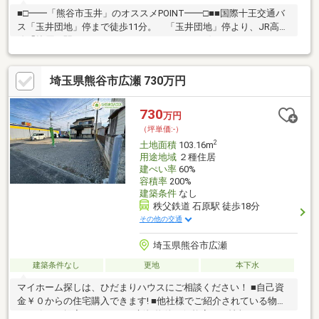
■□━━「熊谷市玉井」のオススメPOINT━━□■■国際十王交通バ
ス「玉井団地」停まで徒歩11分。 「玉井団地」停より、JR高崎
線「籠原」駅へバスでアクセスできます。■お好きなハウスメー
カー・工務店で建築可能です。■土地分割につきましてもご相談
ください。■建ぺい率は60%、容積率は200%です。■接道状況・北
埼玉県熊谷市広瀬 730万円
東側：幅員約5.5m、間口約74.0m・南側：幅員約6.8m、間口は約
23.0m・西側：幅員約2.8m、間口約67.0m■残代金清算後、即引き
渡し可能です。■周辺施設・ローソン熊谷玉井店：徒歩6分(約
730
万円
410m)・セブンイレブン熊谷玉井バイパス店：徒歩8分(約590m)・
（坪単価:-）
ベルク玉井店：徒歩22分(約1750m)
2
土地面積
103.16m
用途地域
２種住居
建ぺい率
60%
容積率
200%
建築条件
なし
秩父鉄道 石原駅 徒歩18分
その他の交通
埼玉県熊谷市広瀬
建築条件なし
更地
本下水
マイホーム探しは、ひだまりハウスにご相談ください！ ■自己資
金￥０からの住宅購入できます! ■他社様でご紹介されている物件
も一緒にご提案できます。 ■新規物件・価格変更の情報がとても