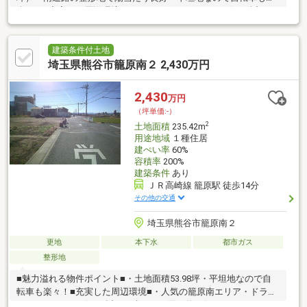
楽々！■充実した周辺環境■・ドラッグストア・コンビニが近く、
歩いてお買い物に行ける♪・クリーニング・銀行も徒歩圏内で生活
に優しい。・籠原駅まで徒歩14分で通勤通学にも便利・三尻小学
校まで徒歩19分、三尻中学校まで徒歩12分不動産から注文住宅・
建築条件付土地
リフォーム・お庭づくり、アパート・マンションのご紹介、さら
埼玉県熊谷市籠原南２ 2,430万円
には土地活用まで、お客様と一生涯のお付き合いが出来るよう誠
心誠意努力してまいります。
2,430
万円
（坪単価:-）
2
土地面積
235.42m
用途地域
１種住居
建ぺい率
60%
容積率
200%
建築条件
あり
ＪＲ高崎線 籠原駅 徒歩14分
その他の交通
埼玉県熊谷市籠原南２
更地
本下水
都市ガス
整形地
■魅力溢れる物件ポイント■・土地面積53.98坪・平坦地なので自
転車も楽々！■充実した周辺環境■・人気の籠原南エリア・ドラッ
グストア・コンビニが近く、歩いてお買い物に行ける♪・クリーニ