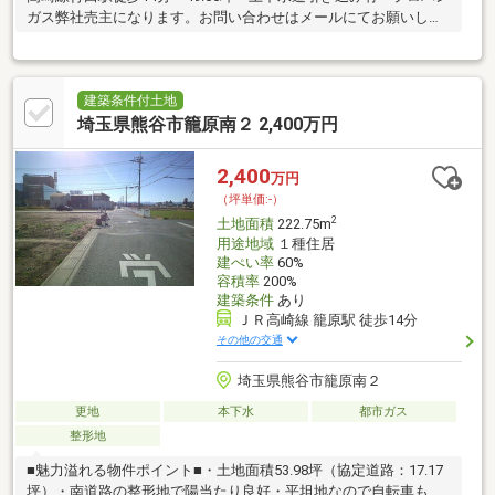
ガス弊社売主になります。お問い合わせはメールにてお願いしま
す。
建築条件付土地
埼玉県熊谷市籠原南２ 2,400万円
2,400
万円
（坪単価:-）
2
土地面積
222.75m
用途地域
１種住居
建ぺい率
60%
容積率
200%
建築条件
あり
ＪＲ高崎線 籠原駅 徒歩14分
その他の交通
埼玉県熊谷市籠原南２
更地
本下水
都市ガス
整形地
■魅力溢れる物件ポイント■・土地面積53.98坪（協定道路：17.17
坪）・南道路の整形地で陽当たり良好・平坦地なので自転車も