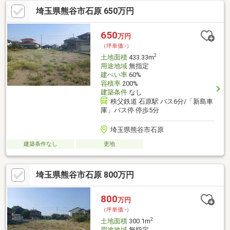
埼玉県熊谷市石原 650万円
650
万円
（坪単価:-）
2
土地面積
433.33m
用途地域
無指定
建ぺい率
60%
容積率
200%
建築条件
なし
秩父鉄道 石原駅 バス6分/「新島車
庫」バス停 停歩5分
埼玉県熊谷市石原
建築条件なし
更地
埼玉県熊谷市石原 800万円
800
万円
（坪単価:-）
2
土地面積
300.1m
用途地域
無指定