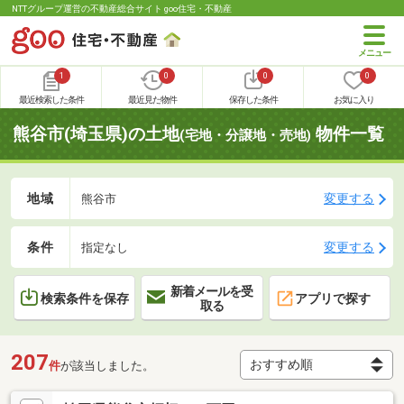
NTTグループ運営の不動産総合サイト goo住宅・不動産
1
0
0
0
最近検索した条件
最近見た物件
保存した条件
お気に入り
熊谷市(埼玉県)の土地
物件一覧
(宅地・分譲地・売地)
地域
変更する
熊谷市
条件
変更する
指定なし
新着メールを受
検索条件を保存
アプリで探す
取る
207
件
が該当しました。