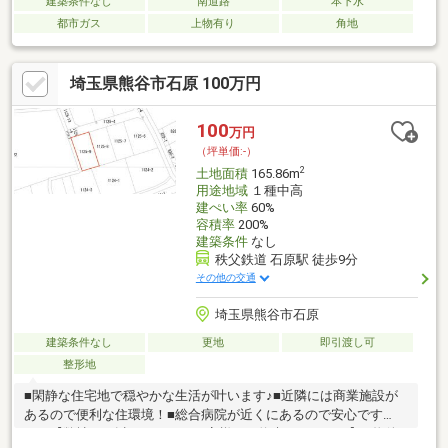
建築条件なし
南道路
本下水
都市ガス
上物有り
角地
埼玉県熊谷市石原 100万円
100
万円
（坪単価:-）
2
土地面積
165.86m
用途地域
１種中高
建ぺい率
60%
容積率
200%
建築条件
なし
秩父鉄道 石原駅 徒歩9分
その他の交通
埼玉県熊谷市石原
建築条件なし
更地
即引渡し可
整形地
■閑静な住宅地で穏やかな生活が叶います♪■近隣には商業施設が
あるので便利な住環境！■総合病院が近くにあるので安心です
ね！【弊社では以下の５つをお客様にお約束いたします】1.物件