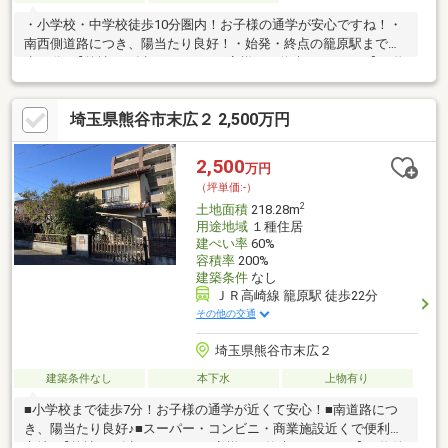
・小学校・中学校徒歩10分圏内！お子様の通学が安心ですね！・
南西側道路につき、陽当たり良好！・始発・終点の籠原駅まで徒
歩22分♪【弊社では以下の５つをお客様にお約束いたします】1.物
件の善し悪しは全て正直にお話しします。2.無理な売り込みや契
約の催促、突然の訪問等、しつこい営業は一切行いません。3.契
埼玉県熊谷市末広２ 2,500万円
約したら終わりではなくお引き渡し後、お引越し後もお客様のパ
ートナーであること。4.ウソやおとり広告は一切使いません。(デ
ータ更新は迅速に行います。）5.お客様の個人情報は細心の注意
2,500
万円
を払って取り扱いします。
（坪単価:-）
2
土地面積
218.28m
用途地域
１種住居
建ぺい率
60%
容積率
200%
建築条件
なし
ＪＲ高崎線 籠原駅 徒歩22分
その他の交通
埼玉県熊谷市末広２
建築条件なし
本下水
上物有り
■小学校まで徒歩7分！お子様の通学が近くて安心！■南道路につ
き、陽当たり良好♪■スーパー・コンビニ・商業施設近くで便利な
立地♪【弊社では以下の５つをお客様にお約束いたします】1.物件