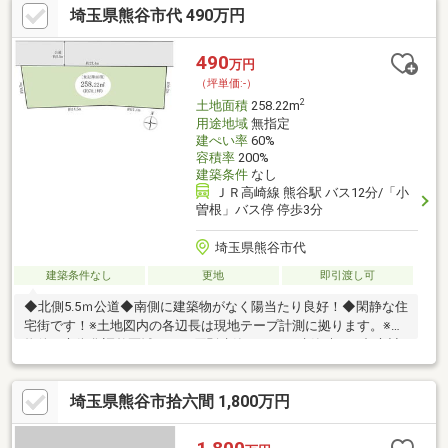
埼玉県熊谷市代 490万円
中学校まで徒歩12分不動産から注文住宅・リフォーム・お庭づく
り、アパート・マンションのご紹介、さらには土地活用まで、お
客様と一生涯のお付き合いが出来るよう誠心誠意努力してまいり
490
万円
ます。
（坪単価:-）
2
土地面積
258.22m
用途地域
無指定
建ぺい率
60%
容積率
200%
建築条件
なし
ＪＲ高崎線 熊谷駅 バス12分/「小
曽根」バス停 停歩3分
埼玉県熊谷市代
建築条件なし
更地
即引渡し可
◆北側5.5ｍ公道◆南側に建築物がなく陽当たり良好！◆閑静な住
宅街です！※土地図内の各辺長は現地テープ計測に拠ります。※本
物件は市街化調整区域につき原則建築不可。再建築時には都市計
画法第34条第12号の許可を要します。（但し、申請者又はその親
族が、熊谷市又は隣接市町村の市街化調整区域に申請日の20年前
埼玉県熊谷市拾六間 1,800万円
から現在に至るまで継続して居住していること）