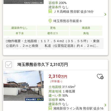
容積率
200%
建築条件
なし
ＪＲ高崎線 熊谷駅 徒歩16分
埼玉県熊谷市銀座６
建築条件なし
更地
南道路
本下水
都市ガス
角地
□物件概要・土地面積：１１７．５４m2（３５．５５坪）・東側
公道約５．２ｍと南側 私道（位置指定道路）約４．２ｍに面
した角地・都市ガス・本下水・現況更地・建築条件付売地ではご
ざいません・お好きなハウスメーカー等にて建築できます ～
間取り、設備、外観、全て自分好みのスタイルで 一からご
埼玉県熊谷市久下 2,310万円
検討いただくことが可能です～□周辺環境・ヤオコー熊谷ニット
ーモール店・・・約940m・ファミリーマート熊谷平戸店・・・約
320m・クスリのアオキ熊谷銀座店・・・約350m・熊谷市立熊谷
2,310
万円
東小学校・・・約1050m・熊谷市立富士見中学校・・・約2400m
（坪単価:-）
2
土地面積
311.65m
用途地域
１種低層
建ぺい率
50%
容積率
80%
建築条件
なし
湘南新宿ライン高海 熊谷駅 徒歩16