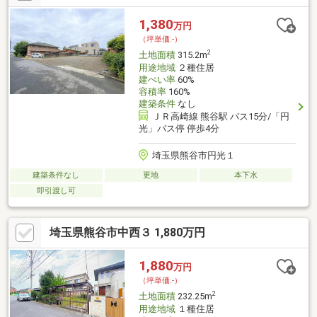
リフォーム・お庭づくり、アパート・マンションのご紹介、さら
には土地活用まで、お客様と一生涯のお付き合いが出来るよう誠
1,380
万円
心誠意努力してまいります。
（坪単価:-）
2
土地面積
315.2m
用途地域
２種住居
建ぺい率
60%
容積率
160%
建築条件
なし
ＪＲ高崎線 熊谷駅 バス15分/「円
光」バス停 停歩4分
埼玉県熊谷市円光１
建築条件なし
更地
本下水
即引渡し可
埼玉県熊谷市中西３ 1,880万円
1,880
万円
（坪単価:-）
2
土地面積
232.25m
用途地域
１種住居