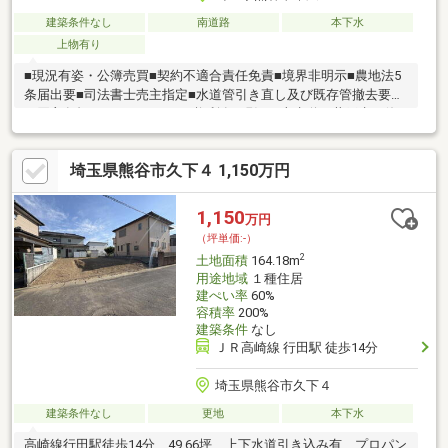
建築条件なし
南道路
本下水
上物有り
■現況有姿・公簿売買■契約不適合責任免責■境界非明示■農地法5
条届出要■司法書士売主指定■水道管引き直し及び既存管撤去要
（買主負担）13ｍｍメーター権利有■現況：上水道は井戸水を使
用■前面道路掘削する際、掘削承諾要■地目：地番40番（宅地）・
地番35番4（田）■接道する位置指定道路については持ち分はござ
埼玉県熊谷市久下４ 1,150万円
いません。■古屋付き＝自由度の高さ：リノベーション素材とし
て活かすことも、解体して新築用地として活用も可。■建築条件
なし＆現況渡し：お好きなハウスメーカー・工務店で建築OK！自
1,150
万円
由度の高さが魅力。■引き渡し時期相談可：お客様のスケジュー
（坪単価:-）
ルに柔軟対応。住み替えや建築計画にも最適。
2
土地面積
164.18m
用途地域
１種住居
建ぺい率
60%
容積率
200%
建築条件
なし
ＪＲ高崎線 行田駅 徒歩14分
埼玉県熊谷市久下４
建築条件なし
更地
本下水
高崎線行田駅徒歩14分 49.66坪 上下水道引き込み有 プロパン