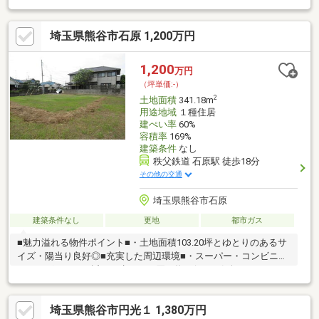
スピーディーです。 ■インターネット非公開の物件もご紹介可能
です。 ■ご希望の方にはメールでのやりとりだけで大丈夫です。
埼玉県熊谷市石原 1,200万円
■お忙しいときは現地待合せ＆現地解散できます。 ■平日のご見学
希望大歓迎です! ■住宅ローンアドバイザーが銀行手続きをお手伝
い致します。
1,200
万円
（坪単価:-）
2
土地面積
341.18m
用途地域
１種住居
建ぺい率
60%
容積率
169%
建築条件
なし
秩父鉄道 石原駅 徒歩18分
その他の交通
埼玉県熊谷市石原
建築条件なし
更地
都市ガス
■魅力溢れる物件ポイント■・土地面積103.20坪とゆとりのあるサ
イズ・陽当り良好◎■充実した周辺環境■・スーパー・コンビニ・
ドラッグストアが近く、歩いてお買い物に行ける気軽さがうれし
い♪・17号沿いには飲食店も多数あり・石原駅まで徒歩18分・埼
玉慈恵病院まで徒歩23分古郡グループの不動産部門です。大正3
埼玉県熊谷市円光１ 1,380万円
年に創業し地域密着で営業しております。不動産から注文住宅・