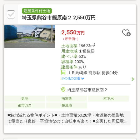
で徒歩14分で通勤通学にも便利・三尻小学校まで徒歩19分、三尻
中学校まで徒歩12分不動産から注文住宅・リフォーム・お庭づく
建築条件付土地
り、アパート・マンションのご紹介、さらには土地活用まで、お
埼玉県熊谷市籠原南２ 2,550万円
客様と一生涯のお付き合いが出来るよう誠心誠意努力してまいり
ます。
2,550
万円
（坪単価:-）
2
土地面積
166.23m
用途地域
１種住居
建ぺい率
60%
容積率
200%
建築条件
あり
ＪＲ高崎線 籠原駅 徒歩14分
その他の交通
埼玉県熊谷市籠原南２
更地
南道路
本下水
都市ガス
整形地
■魅力溢れる物件ポイント■・土地面積50.28坪・南道路の整形地
で陽当たり良好・平坦地なので自転車も楽々！■充実した周辺環
境■・ドラッグストア・コンビニが近く、歩いてお買い物に行け
る♪・クリーニング・銀行も徒歩圏内で生活に優しい。・籠原駅ま
で徒歩14分で通勤通学にも便利・三尻小学校まで徒歩19分、三尻