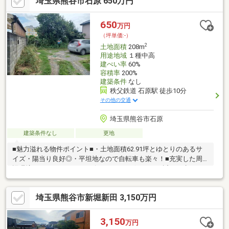
埼玉県熊谷市石原 650万円
です。■駐車場はございません。近隣の月極駐車場をご契約して
いただく必要があります。■熊谷市宮町1丁目は熊谷駅周辺へのア
クセスも良好♪通勤通学にも便利なエリア！■熊谷西小学校まで徒
650
万円
歩13分、富士見中学校へは徒歩25分の距離■熊谷市役所へは徒歩6
（坪単価:-）
分と各種手続きにも便利な距離
2
土地面積
208m
用途地域
１種中高
建ぺい率
60%
容積率
200%
建築条件
なし
秩父鉄道 石原駅 徒歩10分
その他の交通
埼玉県熊谷市石原
建築条件なし
更地
■魅力溢れる物件ポイント■・土地面積62.91坪とゆとりのあるサ
イズ・陽当り良好◎・平坦地なので自転車も楽々！■充実した周
辺環境■・スーパー・コンビニ・ドラッグストアが近く、歩いて
お買い物に行ける気軽さがうれしい♪・秩父鉄道 石原駅まで徒歩
10分・石原小学校まで徒歩20分、荒川中学校まで徒歩14分・セキ
埼玉県熊谷市新堀新田 3,150万円
チューまで1231ｍ 徒歩16分古郡グループの不動産部門です。大正
3年に創業し地域密着で営業しております。不動産から注文住宅・
リフォーム・お庭づくり、アパート・マンションのご紹介、さら
3,150
万円
には土地活用まで、お客様と一生涯のお付き合いが出来るよう誠