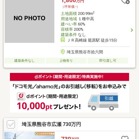
1,800
万円
（坪単価:-）
2
土地面積
200.99m
用途地域
１種中高
建ぺい率
60%
容積率
200%
建築条件
なし
ＪＲ高崎線 籠原駅 徒歩15分
埼玉県熊谷市拾六間
建築条件なし
上物有り
即引渡し可
埼玉県熊谷市広瀬 730万円
730