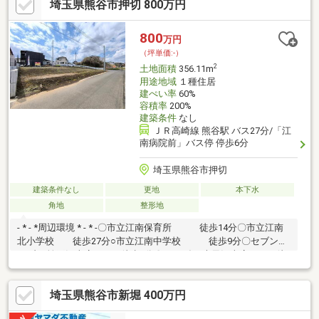
埼玉県熊谷市押切 800万円
800
万円
（坪単価:-）
2
土地面積
356.11m
用途地域
１種住居
建ぺい率
60%
容積率
200%
建築条件
なし
ＪＲ高崎線 熊谷駅 バス27分/「江
南病院前」バス停 停歩6分
埼玉県熊谷市押切
建築条件なし
更地
本下水
角地
整形地
- * - *周辺環境 * - * -〇市立江南保育所 徒歩14分〇市立江南
北小学校 徒歩27分○市立江南中学校 徒歩9分〇セブンイ
レブン 埼玉江南店 徒歩6分〇いなげや 大里江南店 徒
歩8分〇トライアル 江南店 徒歩6分〇松本医院 徒歩17
分- * - *POINT * - *■土地100坪超で、夢のガレージやドッグランを
埼玉県熊谷市新堀 400万円
叶えられます♪□リーズナブルな「とくとくバリュー」から高性能
な「Fシリーズプラス」まで幅広いラインナップが自慢■自由設計