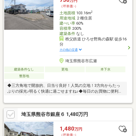
万円
（坪単価:-）
2
土地面積
103.16m
用途地域
２種住居
建ぺい率
60%
容積率
200%
建築条件
なし
秩父鉄道 ひろせ野鳥の森駅 徒歩16
分
その他の交通
埼玉県熊谷市広瀬
建築条件なし
更地
本下水
整形地
◆三方角地で開放的、日当り良好！人気の立地！3方向からたっ
ぷりの採光♪明るく快適に過ごせますね♪◆毎日のお買物に便利な
ベルクは徒歩2分お仕事帰りのお買い物や、休日の買い出しにもス
ーパーが近いと便利！＊＊◆素敵なお住まいとの出会いを“むす
ぶ”お手伝いはいえむすび不動産にお任せください！◆＊＊担当者
埼玉県熊谷市銀座６ 1,480万円
は全員“宅建士”！不動産業歴の長いスタッフが丁寧にご対応いた
します！融資サポートもお任せください！＊＊◆気になることは
何でもご相談ください！◆＊＊
1,480
万円
（坪単価:-）