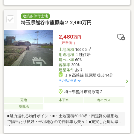
ング・銀行も徒歩圏内で生活に優しい。・籠原駅まで徒歩14分で
通勤通学にも便利・三尻小学校まで徒歩19分、三尻中学校まで徒
歩12分不動産から注文住宅・リフォーム・お庭づくり、アパー
建築条件付土地
ト・マンションのご紹介、さらには土地活用まで、お客様と一生
埼玉県熊谷市籠原南２ 2,480万円
涯のお付き合いが出来るよう誠心誠意努力してまいります。
2,480
万円
（坪単価:-）
2
土地面積
166.05m
用途地域
１種住居
建ぺい率
60%
容積率
200%
建築条件
あり
ＪＲ高崎線 籠原駅 徒歩14分
その他の交通
埼玉県熊谷市籠原南２
更地
本下水
都市ガス
整形地
■魅力溢れる物件ポイント■・土地面積50.28坪・南道路の整形地
で陽当たり良好・平坦地なので自転車も楽々！■充実した周辺環
境■・ドラッグストア・コンビニが近く、歩いてお買い物に行け
る♪・クリーニング・銀行も徒歩圏内で生活に優しい。・籠原駅ま