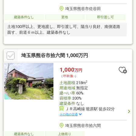
埼玉県熊谷市佐谷田
建築条件なし
更地
即引渡し可
土地100坪以上、更地渡し、即引渡し可、陽当り良好、南側道路
面す、前道６ｍ以上、建築条件なし
埼玉県熊谷市拾六間 1,000万円
1,000
万円
（坪単価:-）
2
土地面積
218m
用途地域
無指定
建ぺい率
60%
容積率
200%
建築条件
なし
ＪＲ高崎線 籠原駅 徒歩22分
その他の交通
埼玉県熊谷市拾六間
建築条件なし
上物有り