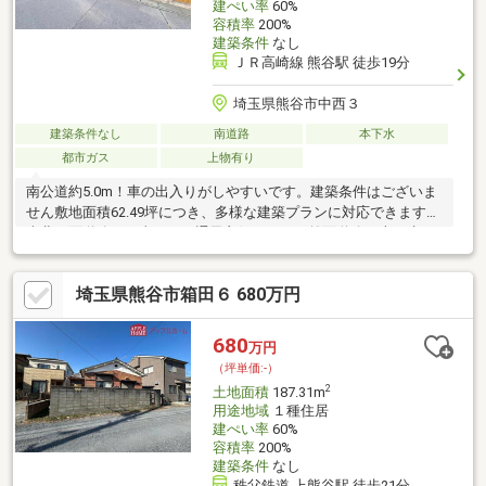
建ぺい率
60%
容積率
200%
建築条件
なし
ＪＲ高崎線 熊谷駅 徒歩19分
埼玉県熊谷市中西３
建築条件なし
南道路
本下水
都市ガス
上物有り
南公道約5.0m！車の出入りがしやすいです。建築条件はございま
せん敷地面積62.49坪につき、多様な建築プランに対応できます。
南北両面道路、日当たり、通風良好です。・前面道路に本下水の
本管はございますが、敷地内に引込みはされてお りません。引
込みには別途工事費用が掛かります。現状、対象不動産 は、個
埼玉県熊谷市箱田６ 680万円
別浄化槽を利用しています。・敷地内に井戸（現在も使用中）が
ございます。・農地法第5条第1項第3号による届出が必要です。
680
万円
（坪単価:-）
2
土地面積
187.31m
用途地域
１種住居
建ぺい率
60%
容積率
200%
建築条件
なし
秩父鉄道 上熊谷駅 徒歩21分