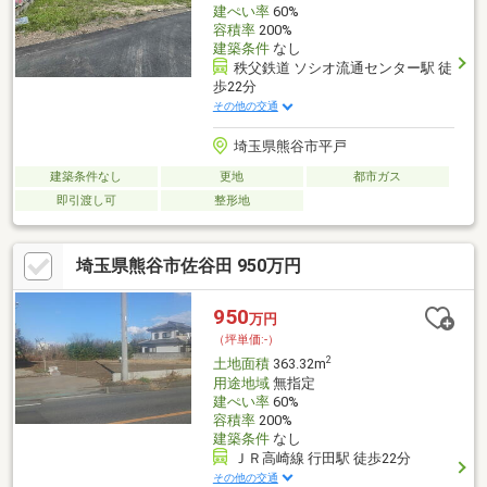
建ぺい率
60%
容積率
200%
建築条件
なし
秩父鉄道 ソシオ流通センター駅 徒
歩22分
その他の交通
埼玉県熊谷市平戸
建築条件なし
更地
都市ガス
即引渡し可
整形地
埼玉県熊谷市佐谷田 950万円
950
万円
（坪単価:-）
2
土地面積
363.32m
用途地域
無指定
建ぺい率
60%
容積率
200%
建築条件
なし
ＪＲ高崎線 行田駅 徒歩22分
その他の交通