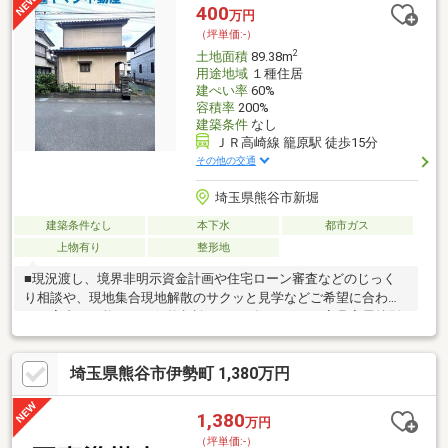
も、規格型セミオーダーも対応可能□県北最大規模！注文住宅打
400
万円
合せ専用のショールームをご用意
（坪単価:-）
2
土地面積
89.38m
用途地域
１種住居
建ぺい率
60%
容積率
200%
建築条件
なし
ＪＲ高崎線 籠原駅 徒歩15分
その他の交通
埼玉県熊谷市新堀
建築条件なし
本下水
都市ガス
上物有り
整形地
■現況渡し、境界非明示資金計画や住宅ローン審査などのじっく
り相談や、現地集合現地解散のサクッと見学などご希望に合わせ
たご案内が可能です！価格相談・ヤマダポイント・家具家電特別
割引などお得な情報盛りだくさん♪
埼玉県熊谷市伊勢町 1,380万円
1,380
万円
（坪単価:-）