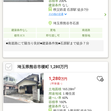
容積率
200%
建築条件
なし
秩父鉄道 石原駅 徒歩7分
その他の交通
埼玉県熊谷市石原
建築条件なし
更地
南道路
都市ガス
即引渡し可
整形地
■南道路にて陽当り良好■建築条件無■石原駅まで徒歩７分
埼玉県熊谷市榎町 1,280万円
1,280
万円
（坪単価:-）
2
土地面積
165.28m
用途地域
１種住居
建ぺい率
60%
容積率
160%
建築条件
なし
秩父鉄道 上熊谷駅 徒歩7分