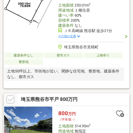
2
土地面積
250.01m
用途地域
１種住居
建ぺい率
60%
容積率
200%
建築条件
なし
ＪＲ高崎線 熊谷駅 徒歩21分
その他の交通
埼玉県熊谷市見晴町
建築条件なし
都市ガス
上物有り
整形地
土地50坪以上、市街地が近い、閑静な住宅地、整形地、建築条件
なし、都市ガス
埼玉県熊谷市平戸 800万円
800
万円
（坪単価:-）
2
土地面積
514.95m
用途地域
無指定