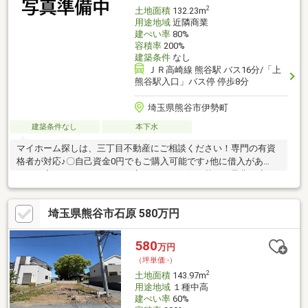
2
土地面積
132.23m
用途地域
近隣商業
建ぺい率
80%
容積率
200%
建築条件
なし
ＪＲ高崎線 熊谷駅 バス16分/「上
熊谷駅入口」バス停 停歩8分
埼玉県熊谷市伊勢町
建築条件なし
本下水
マイホーム探しは、三丁目不動産にご相談ください！専門の有資
格者が対応♪〇自己資金0円でもご購入可能です♪他に借入があ
る、住宅ローンを組めないと言われた、お住み替え⇒是非一度ご
相談下さい！お悩みやご相談お伺いします！〇一回で市場の全て
の物件をご紹介可能です♪未公開物件アリ！一回の電話で市場の全
埼玉県熊谷市石原 580万円
ての見学可能です！〇三丁目不動産の強み！オンライン内見、IT
重説対応！LINE・メールにて24時間、365日対応可能！地域の多
くの金融機関との取引実績有。弁護士、その他士業と連携し専門
580
万円
的なご相談も可能です。(株)三丁目不動産【048-578-4822】熊谷
（坪単価:-）
市円光1丁目3-16
2
土地面積
143.97m
用途地域
１種中高
建ぺい率
60%