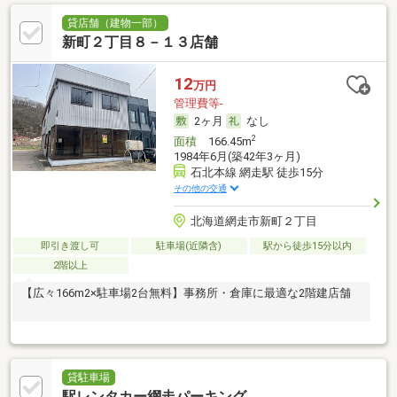
貸店舗（建物一部）
新町２丁目８－１３店舗
12
万円
管理費等-
2ヶ月
なし
2
面積
166.45m
1984年6月(築42年3ヶ月)
石北本線 網走駅 徒歩15分
その他の交通
北海道網走市新町２丁目
即引き渡し可
駐車場(近隣含)
駅から徒歩15分以内
2階以上
【広々166m2×駐車場2台無料】事務所・倉庫に最適な2階建店舗
貸駐車場
駅レンタカー網走パーキング