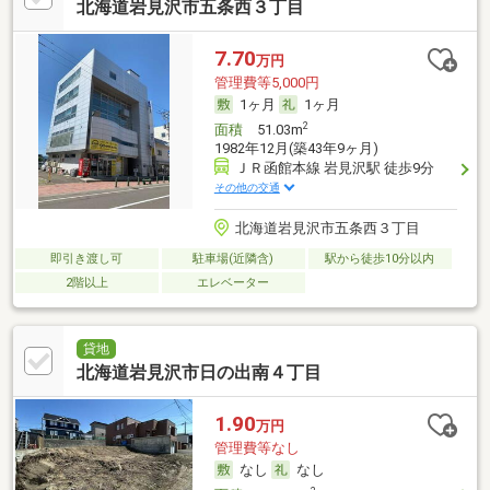
北海道岩見沢市五条西３丁目
7.70
万円
管理費等5,000円
1ヶ月
1ヶ月
2
面積
51.03m
1982年12月(築43年9ヶ月)
ＪＲ函館本線 岩見沢駅 徒歩9分
その他の交通
北海道岩見沢市五条西３丁目
即引き渡し可
駐車場(近隣含)
駅から徒歩10分以内
2階以上
エレベーター
貸地
北海道岩見沢市日の出南４丁目
1.90
万円
管理費等なし
なし
なし