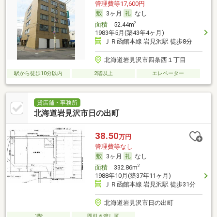
管理費等17,600円
3ヶ月
なし
2
面積
52.44m
1983年5月(築43年4ヶ月)
ＪＲ函館本線 岩見沢駅 徒歩8分
北海道岩見沢市四条西１丁目
駅から徒歩10分以内
2階以上
エレベーター
貸店舗・事務所
北海道岩見沢市日の出町
38.50
万円
管理費等なし
3ヶ月
なし
2
面積
332.86m
1988年10月(築37年11ヶ月)
ＪＲ函館本線 岩見沢駅 徒歩31分
北海道岩見沢市日の出町
1階
即引き渡し可