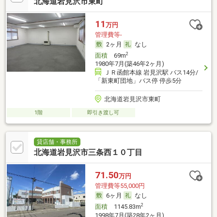
北海道岩見沢市東町
11
万円
管理費等-
2ヶ月
なし
2
面積
69m
1980年7月(築46年2ヶ月)
ＪＲ函館本線 岩見沢駅 バス14分/
「新東町団地」バス停 停歩5分
北海道岩見沢市東町
1階
即引き渡し可
貸店舗・事務所
北海道岩見沢市三条西１０丁目
71.50
万円
管理費等55,000円
6ヶ月
なし
2
面積
1145.83m
1998年7月(築28年2ヶ月)