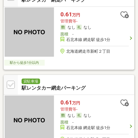
0.61
万円
管理費等-
なし
なし
面積
-
石北本線 網走駅 徒歩1分
北海道網走市新町２丁目
駅から徒歩1分以内
貸駐車場
駅レンタカー網走パーキング
0.61
万円
管理費等-
なし
なし
面積
-
石北本線 網走駅 徒歩1分