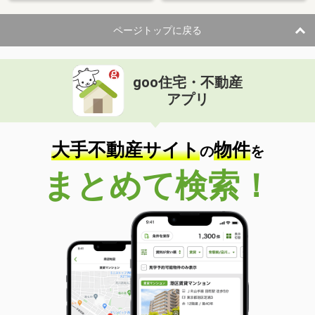
ページトップに戻る
goo住宅・不動産
アプリ
大手不動産サイト
物件
の
を
まとめて検索！