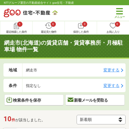
NTTグループ運営の不動産総合サイト goo住宅・不動産
1
0
0
0
最近検索した条件
最近見た物件
保存した条件
お気に入り
網走市(北海道)の賃貸店舗・賃貸事務所・月極駐
車場 物件一覧
地域
変更する
網走市
条件
変更する
指定なし
検索条件を保存
新着メールを受取る
10
件
が該当しました。