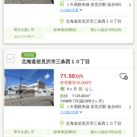
ＪＲ函館本線 岩見沢駅 徒歩8分
その他の交通
北海道岩見沢市三条西１０丁目
即引き渡し可
駐車場(近隣含)
駅から徒歩10分以内
エレベーター
貸医院
北海道岩見沢市三条西１０丁目
71.50
万円
管理費等55,000円
6ヶ月
なし
2
面積
1145.83m
1998年7月(築28年2ヶ月)
ＪＲ函館本線 岩見沢駅 徒歩8分
その他の交通
北海道岩見沢市三条西１０丁目
即引き渡し可
駐車場(近隣含)
駅から徒歩10分以内