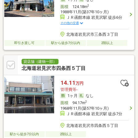
2
面積
124.18m
1988年11月(築37年10ヶ月)
ＪＲ函館本線 岩見沢駅 徒歩6分
その他の交通
北海道岩見沢市三条西３丁目
即引き渡し可
駅から徒歩7分以内
2階以上
貸店舗（建物一部）
北海道岩見沢市四条西５丁目
14.11
万円
管理費等-
1ヶ月
なし
2
面積
94.17m
1968年11月(築57年10ヶ月)
ＪＲ函館本線 岩見沢駅 徒歩7分
北海道岩見沢市四条西５丁目
駅から徒歩7分以内
2階以上