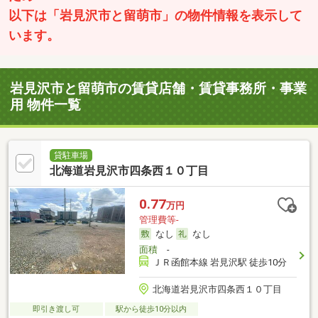
以下は「岩見沢市と留萌市」の物件情報を表示して
います。
岩見沢市と留萌市の賃貸店舗・賃貸事務所・事業
用 物件一覧
貸駐車場
北海道岩見沢市四条西１０丁目
0.77
万円
管理費等-
なし
なし
面積
-
ＪＲ函館本線 岩見沢駅 徒歩10分
北海道岩見沢市四条西１０丁目
即引き渡し可
駅から徒歩10分以内