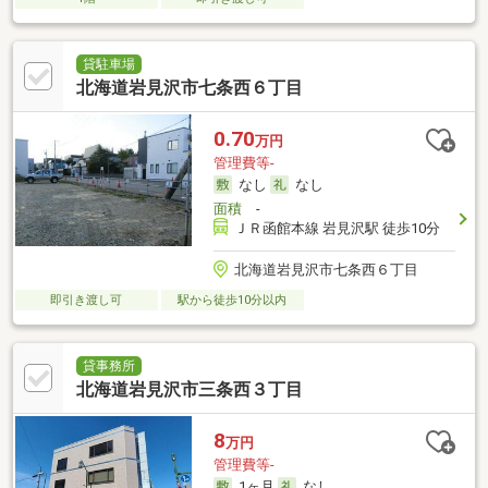
貸駐車場
北海道岩見沢市七条西６丁目
0.70
万円
管理費等-
なし
なし
面積
-
ＪＲ函館本線 岩見沢駅 徒歩10分
北海道岩見沢市七条西６丁目
即引き渡し可
駅から徒歩10分以内
貸事務所
北海道岩見沢市三条西３丁目
8
万円
管理費等-
1ヶ月
なし