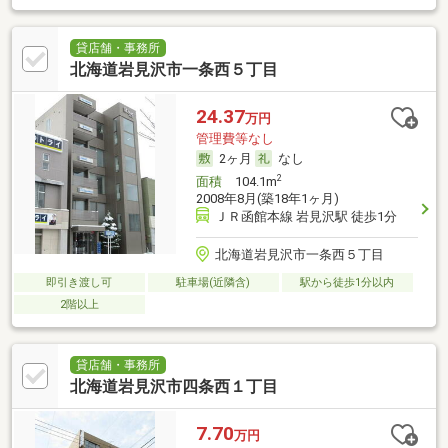
貸店舗・事務所
北海道岩見沢市一条西５丁目
24.37
万円
管理費等なし
2ヶ月
なし
2
面積
104.1m
2008年8月(築18年1ヶ月)
ＪＲ函館本線 岩見沢駅 徒歩1分
北海道岩見沢市一条西５丁目
即引き渡し可
駐車場(近隣含)
駅から徒歩1分以内
2階以上
貸店舗・事務所
北海道岩見沢市四条西１丁目
7.70
万円