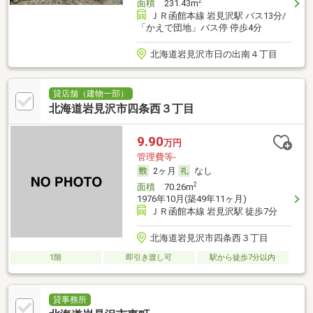
2
面積
231.43m
ＪＲ函館本線 岩見沢駅 バス13分/
「かえで団地」バス停 停歩4分
北海道岩見沢市日の出南４丁目
貸店舗（建物一部）
北海道岩見沢市四条西３丁目
9.90
万円
管理費等-
2ヶ月
なし
2
面積
70.26m
1976年10月(築49年11ヶ月)
ＪＲ函館本線 岩見沢駅 徒歩7分
北海道岩見沢市四条西３丁目
1階
即引き渡し可
駅から徒歩7分以内
貸事務所