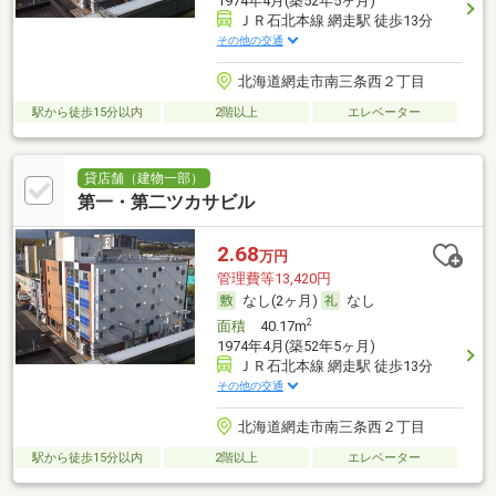
1974年4月(築52年5ヶ月)
ＪＲ石北本線 網走駅 徒歩13分
その他の交通
北海道網走市南三条西２丁目
駅から徒歩15分以内
2階以上
エレベーター
貸店舗（建物一部）
第一・第二ツカサビル
2.68
万円
管理費等13,420円
なし(2ヶ月)
なし
2
面積
40.17m
1974年4月(築52年5ヶ月)
ＪＲ石北本線 網走駅 徒歩13分
その他の交通
北海道網走市南三条西２丁目
駅から徒歩15分以内
2階以上
エレベーター