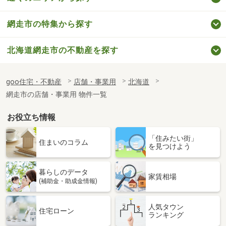
網走市の特集から探す
北海道網走市の不動産を探す
goo住宅・不動産
店舗・事業用
北海道
網走市の店舗・事業用 物件一覧
お役立ち情報
「住みたい街」
住まいのコラム
を見つけよう
暮らしのデータ
家賃相場
(補助金・助成金情報)
人気タウン
住宅ローン
ランキング