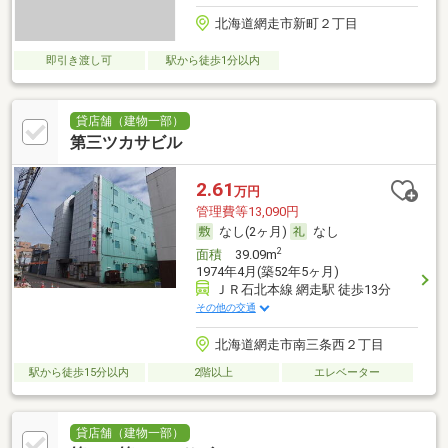
北海道網走市新町２丁目
即引き渡し可
駅から徒歩1分以内
貸店舗（建物一部）
第三ツカサビル
2.61
万円
管理費等13,090円
なし(2ヶ月)
なし
2
面積
39.09m
1974年4月(築52年5ヶ月)
ＪＲ石北本線 網走駅 徒歩13分
その他の交通
北海道網走市南三条西２丁目
駅から徒歩15分以内
2階以上
エレベーター
貸店舗（建物一部）