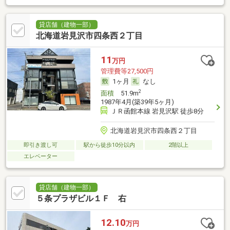
貸店舗（建物一部）
北海道岩見沢市四条西２丁目
11
万円
管理費等27,500円
1ヶ月
なし
2
面積
51.9m
1987年4月(築39年5ヶ月)
ＪＲ函館本線 岩見沢駅 徒歩8分
北海道岩見沢市四条西２丁目
即引き渡し可
駅から徒歩10分以内
2階以上
エレベーター
貸店舗（建物一部）
５条プラザビル１Ｆ 右
12.10
万円