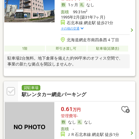
1ヶ月
なし
2
面積
99.31m
1995年2月(築31年7ヶ月)
石北本線 網走駅 徒歩21分
その他の交通
北海道網走市南四条西４丁目
1階
即引き渡し可
駐車場(近隣含)
駐車場2台無料。地下倉庫を備えた約99平米のオフィス空間で、
事業の新たな拠点を開設しませんか。
貸駐車場
駅レンタカー網走パーキング
0.61
万円
管理費等-
なし
なし
面積
-
ＪＲ石北本線 網走駅 徒歩1分