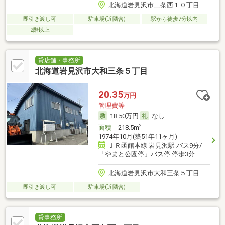
北海道岩見沢市二条西１０丁目
即引き渡し可
駐車場(近隣含)
駅から徒歩7分以内
2階以上
貸店舗・事務所
北海道岩見沢市大和三条５丁目
20.35
万円
管理費等-
18.50万円
なし
2
面積
218.5m
1974年10月(築51年11ヶ月)
ＪＲ函館本線 岩見沢駅 バス9分/
「やまと公園停」バス停 停歩3分
北海道岩見沢市大和三条５丁目
即引き渡し可
駐車場(近隣含)
貸事務所