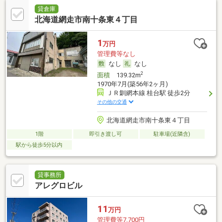
貸倉庫
北海道網走市南十条東４丁目
1
万円
管理費等なし
なし
なし
2
面積
139.32m
1970年7月(築56年2ヶ月)
ＪＲ釧網本線 桂台駅 徒歩2分
その他の交通
北海道網走市南十条東４丁目
1階
即引き渡し可
駐車場(近隣含)
駅から徒歩5分以内
貸事務所
アレグロビル
11
万円
管理費等7,700円