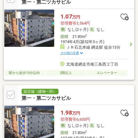
第一・第二ツカサビル
1.07
万円
管理費等3,564円
なし(2ヶ月)
なし
2
面積
21.83m
1974年4月(築52年5ヶ月)
ＪＲ石北本線 網走駅 徒歩13分
その他の交通
北海道網走市南三条西２丁目
駅から徒歩15分以内
2階以上
エレベーター
貸店舗（建物一部）
第一・第二ツカサビル
1.98
万円
管理費等6,600円
なし(2ヶ月)
なし
2
面積
21.83m