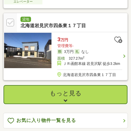
エレベーター
貸地
北海道岩見沢市四条東１７丁目
3
万円
管理費等-
3万円
なし
2
面積
327.27m
ＪＲ函館本線 岩見沢駅 徒歩3.2km
北海道岩見沢市四条東１７丁目
もっと見る
お気に入り物件一覧を見る