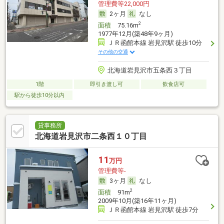
管理費等22,000円
2ヶ月
なし
2
面積
75.16m
1977年12月(築48年9ヶ月)
ＪＲ函館本線 岩見沢駅 徒歩10分
その他の交通
北海道岩見沢市五条西３丁目
1階
即引き渡し可
飲食店可
駅から徒歩10分以内
貸事務所
北海道岩見沢市二条西１０丁目
11
万円
管理費等-
3ヶ月
なし
2
面積
91m
2009年10月(築16年11ヶ月)
ＪＲ函館本線 岩見沢駅 徒歩7分