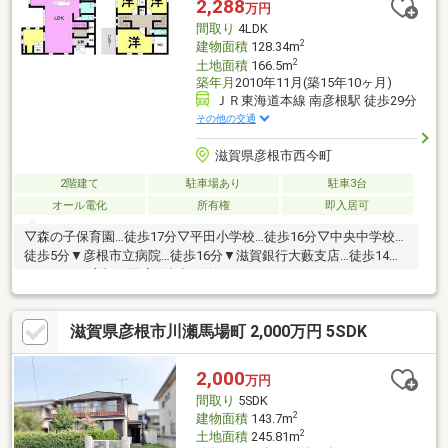
2,288
万円
間取り
4LDK
2
建物面積
128.34m
2
土地面積
166.5m
築年月
2010年11月(築15年10ヶ月)
ＪＲ東海道本線 南彦根駅 徒歩29分
その他の交通
滋賀県彦根市西今町
2階建て
駐車場あり
駐車3台
オール電化
所有権
即入居可
▽森の子保育園…徒歩17分▽平田小学校…徒歩16分▽中央中学校…
徒歩5分▼彦根市立病院…徒歩16分▼滋賀銀行大藪支店…徒歩14分
▼ラ・ムー彦根平田店…徒歩10分
滋賀県彦根市川瀬馬場町 2,000万円 5SDK
2,000
万円
間取り
5SDK
2
建物面積
143.7m
2
土地面積
245.81m