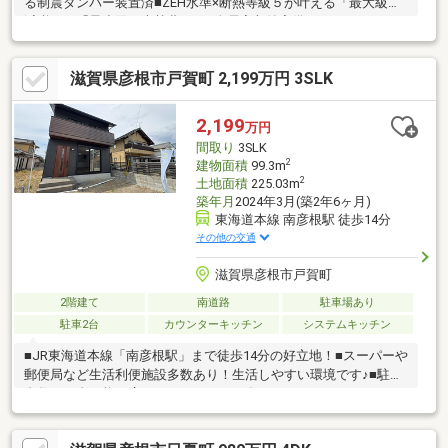
る制震ダンパー装置済■ZEH水準×断熱等級５が叶える「最大級の
減税」と「最小限の光熱費」！■全居室収納完備！
滋賀県彦根市戸賀町 2,199万円 3SLK
2,199
万円
間取り
3SLK
2
建物面積
99.3m
2
土地面積
225.03m
築年月
2024年3月(築2年6ヶ月)
東海道本線 南彦根駅 徒歩14分
その他の交通
滋賀県彦根市戸賀町
2階建て
南道路
駐車場あり
駐車2台
カウンターキッチン
システムキッチン
■JR東海道本線「南彦根駅」まで徒歩14分の好立地！■スーパーや
郵便局など生活利便施設多数あり！生活しやすい環境です♪■駐車
台数１２台可能！広々としたスペース有り！