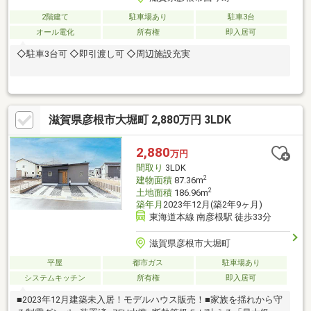
2階建て
駐車場あり
駐車3台
オール電化
所有権
即入居可
◇駐車3台可 ◇即引渡し可 ◇周辺施設充実
滋賀県彦根市大堀町 2,880万円 3LDK
2,880
万円
間取り
3LDK
2
建物面積
87.36m
2
土地面積
186.96m
築年月
2023年12月(築2年9ヶ月)
東海道本線 南彦根駅 徒歩33分
滋賀県彦根市大堀町
平屋
都市ガス
駐車場あり
システムキッチン
所有権
即入居可
■2023年12月建築未入居！モデルハウス販売！■家族を揺れから守