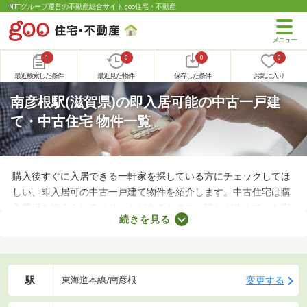
NTTグループ運営の不動産総合サイト goo住宅・不動産
1
0
0
0
最近検索した条件
最近見た物件
保存した条件
お気に入り
南彦根駅(滋賀県)の即入居可能の中古一戸建
て・中古住宅 物件一覧
購入後すぐに入居できる一軒家を探している方にチェックしてほ
しい、即入居可の中古一戸建て物件を紹介します。中古住宅は購
入費用を抑えられるメリットがあるものの、誰かが住んでいた家
続きを見る
なのでクリーニングが必須。即入居可の物件はクリーニング済み
なので、購入後すぐに引っ越せますよ。すぐに引っ越さなければ
ならない方は、即入居可の物件から気になる家を見つけてくださ
いね。
駅
変更する
東海道本線/南彦根