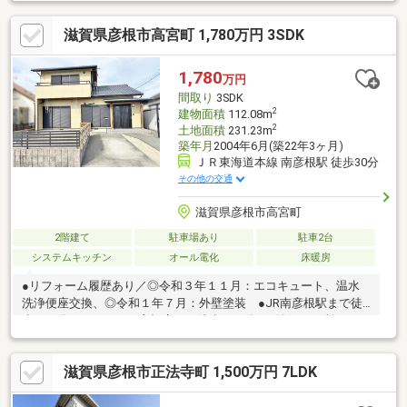
はありません。）■設備：側溝、公営水道、汚水-本下水、雑排水-
本下水、集中ＰＧ
滋賀県彦根市高宮町 1,780万円 3SDK
1,780
万円
間取り
3SDK
2
建物面積
112.08m
2
土地面積
231.23m
築年月
2004年6月(築22年3ヶ月)
ＪＲ東海道本線 南彦根駅 徒歩30分
その他の交通
滋賀県彦根市高宮町
2階建て
駐車場あり
駐車2台
システムキッチン
オール電化
床暖房
●リフォーム履歴あり／◎令和３年１１月：エコキュート、温水
洗浄便座交換、◎令和１年７月：外壁塗装 ●JR南彦根駅まで徒
歩３０分 ●フタバヤ 彦根店まで徒歩１４分 ●納戸２か所あり
●バリアフリー住宅●空家につき内覧お気軽にお問合せ下さいま
せ。■駐車２台可能（駐車台数は車種による。）■設備：電気、公
滋賀県彦根市正法寺町 1,500万円 7LDK
営水道、汚水-個別浄化槽、雑排水-個別浄化槽、追焚機能、浴室
乾燥機、温水洗浄便座、トイレ２ヶ所、ＩＨクッキングヒータ、
カウンターキッチン、食器洗浄乾燥機、システムキッチン、床下