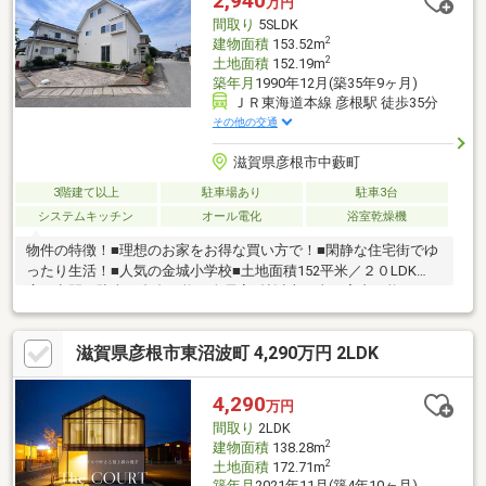
2,940
万円
間取り
5SLDK
2
建物面積
153.52m
2
土地面積
152.19m
築年月
1990年12月(築35年9ヶ月)
ＪＲ東海道本線 彦根駅 徒歩35分
その他の交通
滋賀県彦根市中藪町
3階建て以上
駐車場あり
駐車3台
システムキッチン
オール電化
浴室乾燥機
物件の特徴！■理想のお家をお得な買い方で！■閑静な住宅街でゆ
ったり生活！■人気の金城小学校■土地面積152平米／２０LDK
広々空間／駐車３台台可能／全居室6帖以上／当日案内可能です！
■お忙しいお客様はオンライン案内も可能■送迎でも大歓迎！夜の
ご内覧も可能です。■オーダーメイドの資金シミュレーション無
滋賀県彦根市東沼波町 4,290万円 2LDK
料！住宅ローン相談無料！～弊社が選ばれる理由～１．住宅ロー
ンアドバイザー＆ファイナンシャルプランナー在籍のため、ロー
ンや将来に不安な方でも安心２．購入専門のチームで対応するた
4,290
万円
め、建物や地域に不安な方でも安心３．買い替え等も対応できる
間取り
2LDK
売却専門チームも完備
2
建物面積
138.28m
2
土地面積
172.71m
築年月
2021年11月(築4年10ヶ月)