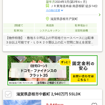
築年月
2024年3月(築2年6ヶ月)
ＪＲ東海道本線 南彦根駅 徒歩14分
その他の交通
滋賀県彦根市戸賀町
2階建て
南道路
駐車場あり
駐車3台
システムキッチン
浴室乾燥機
【物件特徴】・敷地５０坪以上の平坦地でカースペースには駐車
３台以上可能です・ＬＤＫ２０畳以上の広々空間に加え全居室６
畳以上のゆとりある３ＬＤＫ・家計の見直しに重宝するオール電
化仕様で初々しさが残る築１年以内の建物・ウォークインクロー
ゼットや屋根裏収納に納戸など多彩な収納を完備【周辺環境】・
毎日のお買い物に便利なフレンドマート彦根小泉店へ徒歩3分の近
さが魅力です・彦根市立城南小学校も徒歩９分のロケーションで
毎日の通学も安心
滋賀県彦根市中藪町 2,940万円 5SLDK