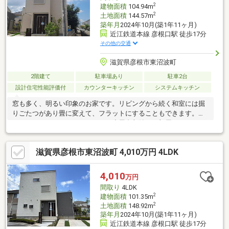
2
建物面積
104.94m
2
土地面積
144.57m
築年月
2024年10月(築1年11ヶ月)
近江鉄道本線 彦根口駅 徒歩17分
その他の交通
滋賀県彦根市東沼波町
2階建て
駐車場あり
駐車2台
設計住宅性能評価付
カウンターキッチン
システムキッチン
窓も多く、明るい印象のお家です。リビングから続く和室には掘
りごたつがあり畳に変えて、フラットにすることもできます。広
めのウォークインクローゼットや小屋裏収納はお部屋をスッキリ
とさせてくれます。
滋賀県彦根市東沼波町 4,010万円 4LDK
4,010
万円
間取り
4LDK
2
建物面積
101.35m
2
土地面積
148.92m
築年月
2024年10月(築1年11ヶ月)
近江鉄道本線 彦根口駅 徒歩17分