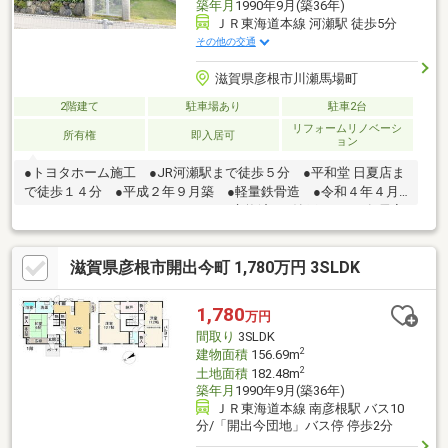
築年月
1990年9月(築36年)
ＪＲ東海道本線 河瀬駅 徒歩5分
その他の交通
滋賀県彦根市川瀬馬場町
2階建て
駐車場あり
駐車2台
リフォームリノベーシ
所有権
即入居可
ョン
●トヨタホーム施工 ●JR河瀬駅まで徒歩５分 ●平和堂 日夏店ま
で徒歩１４分 ●平成２年９月築 ●軽量鉄骨造 ●令和４年４月
リフォーム：コンロ、レンジフード交換済 ●納戸あり ●各居室
６帖以上 ●各居室に収納あり ●愛のりタクシーかわせを利用すれ
ば市立病院、彦根中央病院、友仁山崎病院へ乗り換えなしで行け
滋賀県彦根市開出今町 1,780万円 3SLDK
ます（要予約） 例）市立病院 バス乗車２５分「河瀬駅東口」
バス停徒歩５分■駐車２台可能（駐車台数は車種による。）■設
備：公営水道、汚水-本下水、雑排水-本下水、個別ＰＧ
1,780
万円
間取り
3SLDK
2
建物面積
156.69m
2
土地面積
182.48m
築年月
1990年9月(築36年)
ＪＲ東海道本線 南彦根駅 バス10
分/「開出今団地」バス停 停歩2分