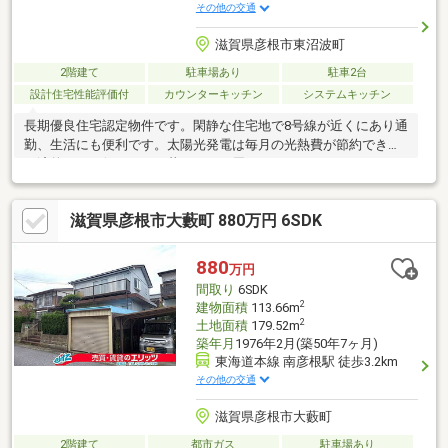
その他の交通
滋賀県彦根市東沼波町
2階建て
駐車場あり
駐車2台
設計住宅性能評価付
カウンターキッチン
システムキッチン
長期優良住宅認定物件です。閑静な住宅地で8号線が近くにあり通
勤、生活にも便利です。太陽光発電は毎月の光熱費が節約でき、
経済的にもお得！エコな暮らしをお届けします。
滋賀県彦根市大藪町 880万円 6SDK
880
万円
間取り
6SDK
2
建物面積
113.66m
2
土地面積
179.52m
築年月
1976年2月(築50年7ヶ月)
東海道本線 南彦根駅 徒歩3.2km
その他の交通
滋賀県彦根市大藪町
2階建て
都市ガス
駐車場あり