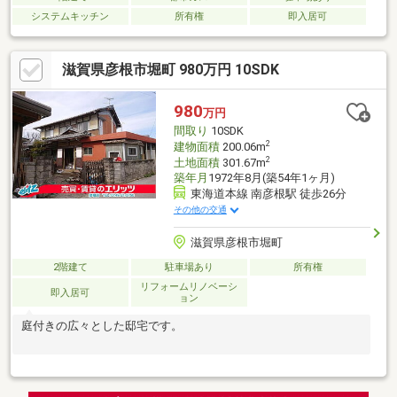
システムキッチン
所有権
即入居可
滋賀県彦根市堀町 980万円 10SDK
980
万円
間取り
10SDK
2
建物面積
200.06m
2
土地面積
301.67m
築年月
1972年8月(築54年1ヶ月)
東海道本線 南彦根駅 徒歩26分
その他の交通
滋賀県彦根市堀町
2階建て
駐車場あり
所有権
リフォームリノベーシ
即入居可
ョン
庭付きの広々とした邸宅です。