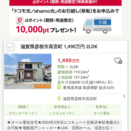
滋賀県彦根市高宮町 1,490万円 2LDK
1,490
万円
間取り
2LDK
2
建物面積
110.33m
2
土地面積
157.26m
築年月
2006年12月(築19年9ヶ月)
東海道本線 南彦根駅 徒歩32分
滋賀県彦根市高宮町
2階建て
駐車場あり
駐車3台
カウンターキッチン
システムキッチン
オール電化
★オール電化住宅★2023年5月頃エコキュート交換済★駐車最大3
台可能★電動雨戸シャッター★LDK、玄関ホール、浴室が広々