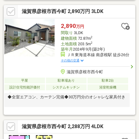
滋賀県彦根市西今町 2,890万円 3LDK
2,890
万円
間取り
3LDK
2
建物面積
72.87m
2
土地面積
203.5m
築年月
2024年9月(築2年)
ＪＲ東海道本線 南彦根駅 徒歩26分
その他の交通
滋賀県彦根市西今町
平屋
駐車場あり
駐車2台
設計住宅性能評価付
システムキッチン
浴室乾燥機
◆全室エアコン、カーテン完備◆30万円分のオシャレな家具付き
滋賀県彦根市西今町 2,288万円 4LDK