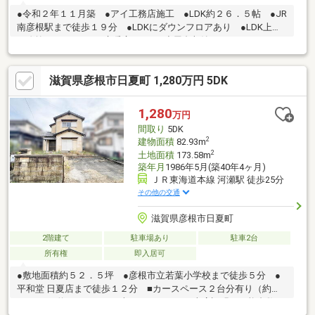
●令和２年１１月築 ●アイ工務店施工 ●LDK約２６．５帖 ●JR
南彦根駅まで徒歩１９分 ●LDKにダウンフロアあり ●LDK上部
に吹抜あり ●LDKに床暖房あり ●小屋裏収納、ロフトあり ●
パントリーあり ●納戸あり ■駐車３台可能（駐車台数は車種に
よる。） ■敷地内に電柱、支線あり
滋賀県彦根市日夏町 1,280万円 5DK
1,280
万円
間取り
5DK
2
建物面積
82.93m
2
土地面積
173.58m
築年月
1986年5月(築40年4ヶ月)
ＪＲ東海道本線 河瀬駅 徒歩25分
その他の交通
滋賀県彦根市日夏町
2階建て
駐車場あり
駐車2台
所有権
即入居可
●敷地面積約５２．５坪 ●彦根市立若葉小学校まで徒歩５分 ●
平和堂 日夏店まで徒歩１２分 ■カースペース２台分有り（約
５．０m×約５．０m）（車種によります。車庫証明の可能台数で