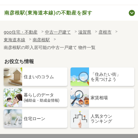
南彦根駅(東海道本線)の不動産を探す
goo住宅・不動産
中古一戸建て
滋賀県
彦根市
東海道本線
南彦根駅
南彦根駅の即入居可能の中古一戸建て 物件一覧
お役立ち情報
「住みたい街」
住まいのコラム
を見つけよう
暮らしのデータ
家賃相場
(補助金・助成金情報)
人気タウン
住宅ローン
ランキング