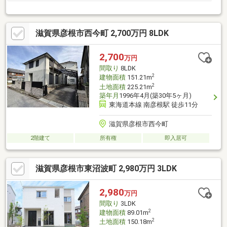
滋賀県彦根市西今町 2,700万円 8LDK
2,700
万円
間取り
8LDK
2
建物面積
151.21m
2
土地面積
225.21m
築年月
1996年4月(築30年5ヶ月)
東海道本線 南彦根駅 徒歩11分
滋賀県彦根市西今町
2階建て
所有権
即入居可
滋賀県彦根市東沼波町 2,980万円 3LDK
2,980
万円
間取り
3LDK
2
建物面積
89.01m
2
土地面積
150.18m