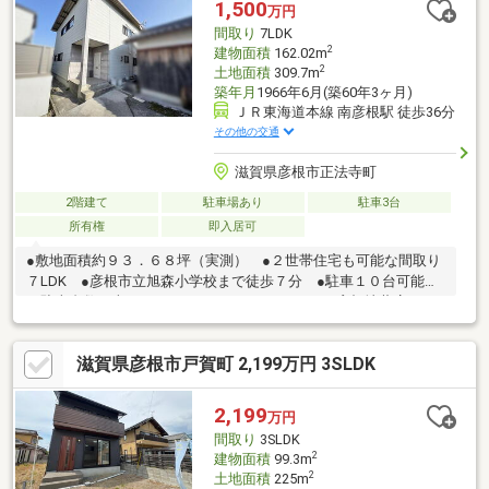
1,500
万円
収納、シャッター雨戸、オール電化、床暖房
間取り
7LDK
2
建物面積
162.02m
2
土地面積
309.7m
築年月
1966年6月(築60年3ヶ月)
ＪＲ東海道本線 南彦根駅 徒歩36分
その他の交通
滋賀県彦根市正法寺町
2階建て
駐車場あり
駐車3台
所有権
即入居可
●敷地面積約９３．６８坪（実測） ●２世帯住宅も可能な間取り
７LDK ●彦根市立旭森小学校まで徒歩７分 ●駐車１０台可能
（駐車台数は車種による。） ●フレンドマート 彦根地蔵店まで
徒歩５分■駐車１０台可能（駐車台数は車種による。） ■公簿面
積計３３７．１７㎡を売主にて分筆し、実測面積約３０９．７㎡
滋賀県彦根市戸賀町 2,199万円 3SLDK
が売買対象となります。■設備：公営水道、汚水-個別浄化槽、雑
排水-個別浄化槽
2,199
万円
間取り
3SLDK
2
建物面積
99.3m
2
土地面積
225m