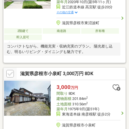
築年月
2020年10月(築5年11ヶ月)
近江鉄道本線 高宮駅 徒歩20分
その他の交通
滋賀県彦根市東沼波町
2階建て
南道路
所有権
即入居可
コンパクトながら、機能充実・収納充実のプラン。 陽光差し込
む、明るいリビング・ダイニングも魅力です。
滋賀県彦根市小泉町 3,000万円 8DK
3,000
万円
間取り
8DK
2
建物面積
201.84m
2
土地面積
310.56m
築年月
1975年9月(築51年)
東海道本線 南彦根駅 徒歩2分
滋賀県彦根市小泉町