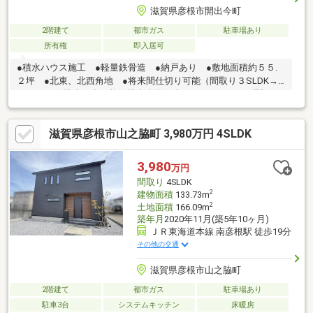
滋賀県彦根市開出今町
2階建て
都市ガス
駐車場あり
所有権
即入居可
●積水ハウス施工 ●軽量鉄骨造 ●納戸あり ●敷地面積約５５.
２坪 ●北東、北西角地 ●将来間仕切り可能（間取り３SLDK→
４SLDK）■駐車１台可能（駐車台数は車種による。） ■隅切り
部分約５．７ｍ■メーターモジュール物件のため１帖＝２㎡にて
算出 ■対象物件は市街化調整区域のため、原則建物の建築はで
滋賀県彦根市山之脇町 3,980万円 4SLDK
きませんが、旧住宅地造成事業に関する法律による許可に基づき
造成された開発区域内にあるため、住宅の建築が可能との見解を
得ています。（彦根市役所都市計画課にて調査） ■角地緩和の
3,980
万円
ため、建ぺい率が１０％緩和され、７０％になります。■設備：
間取り
4SLDK
都市ガス、公営水道、汚水-本下水、雑排水-本下水
2
建物面積
133.73m
2
土地面積
166.09m
築年月
2020年11月(築5年10ヶ月)
ＪＲ東海道本線 南彦根駅 徒歩19分
その他の交通
滋賀県彦根市山之脇町
2階建て
都市ガス
駐車場あり
駐車3台
システムキッチン
床暖房