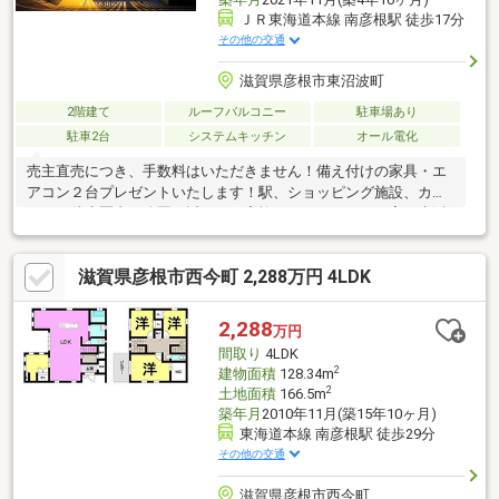
ＪＲ東海道本線 南彦根駅 徒歩17分
その他の交通
滋賀県彦根市東沼波町
2階建て
ルーフバルコニー
駐車場あり
駐車2台
システムキッチン
オール電化
売主直売につき、手数料はいただきません！備え付けの家具・エ
アコン２台プレゼントいたします！駅、ショッピング施設、カフ
ェなど徒歩圏内。公園も近く、ご家族でのびのびとした寛ぎ生活
が営めます。□JR南彦根駅まで徒歩19～20分。近江鉄道彦根口駅
まで徒歩17分□分譲地内に公園があり安心安全□幼稚園、小学校ま
滋賀県彦根市西今町 2,288万円 4LDK
で徒歩14分□駐車スペース3台26帖超えの広々したLDKから8帖の
広さの中庭が臨め、外からの視線はシャットアウト。リビングは
大きく吹き抜けており、2階ホールは開放感が抜群です。収納量も
2,288
万円
抜群です。
間取り
4LDK
2
建物面積
128.34m
2
土地面積
166.5m
築年月
2010年11月(築15年10ヶ月)
東海道本線 南彦根駅 徒歩29分
その他の交通
滋賀県彦根市西今町