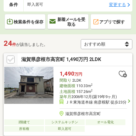
条件
変更する
即入居可
新着メールを受
検索条件を保存
アプリで探す
取る
24
件
が該当しました。
滋賀県彦根市高宮町 1,490万円 2LDK
1,490
万円
間取り
2LDK
2
建物面積
110.33m
2
土地面積
157.26m
築年月
2006年12月(築19年9ヶ月)
ＪＲ東海道本線 南彦根駅 徒歩23分
滋賀県彦根市高宮町
2階建て
システムキッチン
オール電化
所有権
即入居可