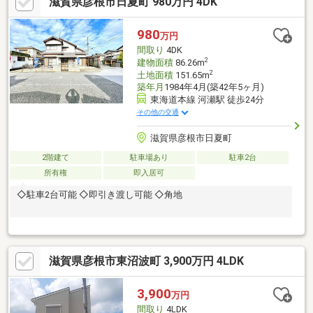
滋賀県彦根市日夏町 980万円 4DK
980
万円
間取り
4DK
2
建物面積
86.26m
2
土地面積
151.65m
築年月
1984年4月(築42年5ヶ月)
東海道本線 河瀬駅 徒歩24分
その他の交通
滋賀県彦根市日夏町
2階建て
駐車場あり
駐車2台
所有権
即入居可
◇駐車2台可能 ◇即引き渡し可能 ◇角地
滋賀県彦根市東沼波町 3,900万円 4LDK
3,900
万円
間取り
4LDK