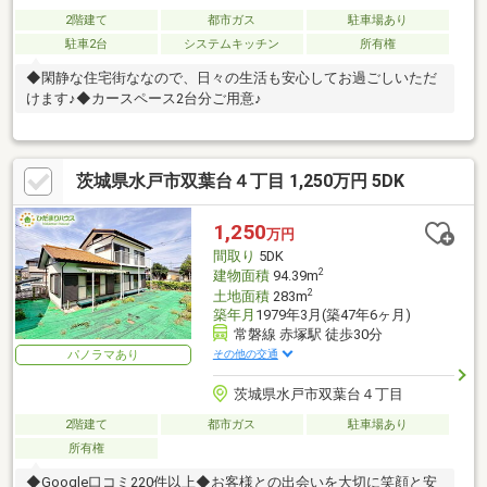
2階建て
都市ガス
駐車場あり
駐車2台
システムキッチン
所有権
◆閑静な住宅街ななので、日々の生活も安心してお過ごしいただ
けます♪◆カースペース2台分ご用意♪
茨城県水戸市双葉台４丁目 1,250万円 5DK
1,250
万円
間取り
5DK
2
建物面積
94.39m
2
土地面積
283m
築年月
1979年3月(築47年6ヶ月)
常磐線 赤塚駅 徒歩30分
その他の交通
パノラマあり
茨城県水戸市双葉台４丁目
2階建て
都市ガス
駐車場あり
所有権
◆Google口コミ220件以上◆お客様との出会いを大切に笑顔と安