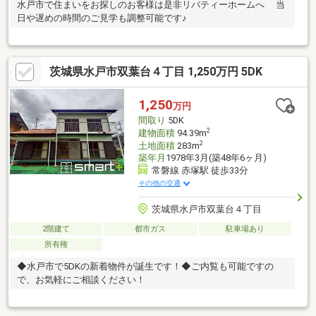
水戸市で住まいをお探しのお客様は是非リバティーホームへ 当
日や遅めの時間のご見学も調整可能です♪
茨城県水戸市双葉台４丁目 1,250万円 5DK
1,250
万円
間取り
5DK
2
建物面積
94.39m
2
土地面積
283m
築年月
1978年3月(築48年6ヶ月)
常磐線 赤塚駅 徒歩33分
その他の交通
茨城県水戸市双葉台４丁目
2階建て
都市ガス
駐車場あり
所有権
◆水戸市で5DKの新着物件が誕生です！◆ご内覧も可能ですの
で、お気軽にご相談ください！