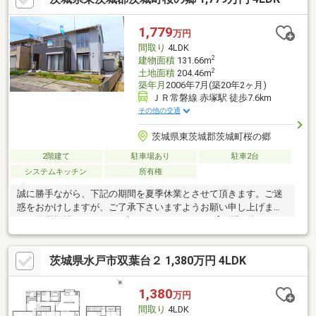
1,779
万円
間取り
4LDK
2
建物面積
131.66m
2
土地面積
204.46m
築年月
2006年7月(築20年2ヶ月)
ＪＲ常磐線 赤塚駅 徒歩7.6km
その他の交通
茨城県東茨城郡茨城町桜の郷
2階建て
駐車場あり
駐車2台
システムキッチン
所有権
誠に勝手ながら、下記の期間を夏季休業とさせて頂きます。ご迷
惑をおかけしますが、ご了承下さいますようお願い申し上げま
す。休業期間：8月12日（水）～8月16日（日）【お問い合わせ
は、香陵住販５０号バイパス支店まで】●新築建売、中古戸建・
マンション、土地、収益物件お取り扱い有り●売却査定事例、賃
茨城県水戸市双葉台２ 1,380万円 4LDK
貸仲介事例多数有り●ご案内だけではなく、資金計画・住宅ロー
ンのご相談もお任せください
1,380
万円
間取り
4LDK