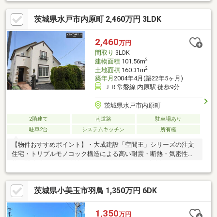
様々な使い道がございます♪・お洋服が多い方も安心♪ウォークイ
ンクローゼット！●写真だけでは伝えきれないため、実際の物件
茨城県水戸市内原町 2,460万円 3LDK
をぜひご覧ください。お家探しから住宅ローン・アフターフォロ
ーまでワンストップでザ・ハウスがお手伝いします♪
2,460
万円
間取り
3LDK
2
建物面積
101.56m
2
土地面積
160.31m
築年月
2004年4月(築22年5ヶ月)
ＪＲ常磐線 内原駅 徒歩9分
茨城県水戸市内原町
2階建て
南道路
駐車場あり
駐車2台
システムキッチン
所有権
【物件おすすめポイント】・大成建設「空間王」シリーズの注文
住宅・トリプルモノコック構造による高い耐震・断熱・気密性
能・開放感あふれる吹抜けリビング・15mm厚の無垢フローリン
グを採用・書斎・寝室にも無垢材を使用した上質な室内・オーダ
ーメイドの二型対面キッチン・KOHLER（コーラー）社製シン
茨城県小美玉市羽鳥 1,350万円 6DK
ク・水栓を採用・樹脂サッシ・Low-Eペアガラス採用で一年中快
適・全館換気システム「タルカス」搭載・花粉・ホコリを抑えた
快適な空気環境・駐車2台可能（カーポート1台分付き）・スーパ
1,350
万円