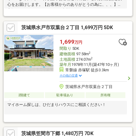
心をお届けします。【お客様からのありがとうの為に、、、】お
家探しは、ひだまりハウスにご相談ください！
茨城県水戸市双葉台２丁目 1,699万円 5DK
1,699
万円
間取り
5DK
2
建物面積
97.58m
2
土地面積
274.07m
築年月
1978年11月(築47年10ヶ月)
常磐線 赤塚駅 徒歩3.3km
その他の交通
茨城県水戸市双葉台２丁目
2階建て
駐車場あり
所有権
マイホーム探しは、ひだまりハウスにご相談ください！
茨城県笠間市下郷 1,480万円 7DK