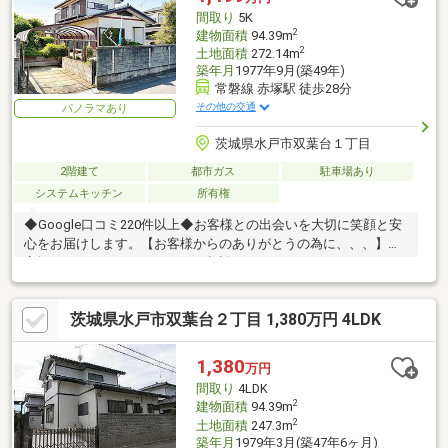
間取り
5K
2
建物面積
94.39m
2
土地面積
272.14m
築年月
1977年9月(築49年)
常磐線 赤塚駅 徒歩28分
その他の交通
パノラマあり
茨城県水戸市双葉台１丁目
2階建て
都市ガス
駐車場あり
システムキッチン
所有権
◆Google口コミ220件以上◆お客様との出会いを大切に笑顔と安
心をお届けします。【お客様からのありがとうの為に、、、】お
家探しは、ひだまりハウスにご相談ください！
茨城県水戸市双葉台２丁目 1,380万円 4LDK
1,380
万円
間取り
4LDK
2
建物面積
94.39m
2
土地面積
247.3m
築年月
1979年3月(築47年6ヶ月)