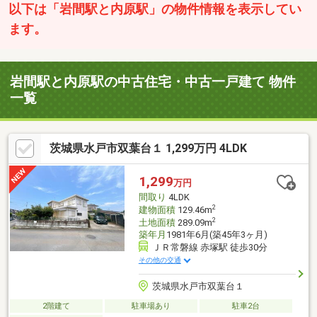
以下は「岩間駅と内原駅」の物件情報を表示してい
ます。
岩間駅と内原駅の中古住宅・中古一戸建て 物件
一覧
茨城県水戸市双葉台１ 1,299万円 4LDK
1,299
万円
間取り
4LDK
2
建物面積
129.46m
2
土地面積
289.09m
築年月
1981年6月(築45年3ヶ月)
ＪＲ常磐線 赤塚駅 徒歩30分
その他の交通
茨城県水戸市双葉台１
2階建て
駐車場あり
駐車2台