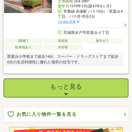
2
土地面積
264.38m
築年月
1979年3月(築47年6ヶ月)
常磐線 赤塚駅 バス15分/「双葉台4
丁目」バス停 停歩2分
その他の交通
茨城県水戸市双葉台４丁目
2階建て
南道路
都市ガス
駐車場あり
所有権
双葉台小学校まで徒歩14分、スーパー・ドラッグストアまで徒歩
6分の生活利便性に優れた場所の住宅です。
もっと見る
お気に入り物件一覧を見る