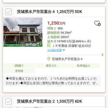
エリアで豊富な物件をご紹介可能♪◆お客様のご希望に沿うお住
まいも弊社ならきっと見つかります！＼住宅ローンならお任せく
茨城県水戸市双葉台４ 1,250万円 5DK
ださい！最適な金融機関をご紹介いたします♪／◆借入がある・
転職したて・過去に金融事故があった・他社様でダメだっ
た・・・◆スマートプラスにぜひ一度ご相談ください！通過実績
1,250
万円
多数ございます♪＼お客様のご都合に合わせてご見学可能！送り迎
間取り
5DK
えもご相談ください♪／
2
建物面積
94.39m
2
土地面積
283m
築年月
1978年3月(築48年6ヶ月)
ＪＲ常磐線 赤塚駅 徒歩33分
その他の交通
茨城県水戸市双葉台４
2階建て
都市ガス
駐車場あり
所有権
◆和室も備えておりますので、くつろぎのお時間をお過ごしいた
だけます♪◆周辺も生活に便利な環境が整っておりますので、ぜ
ひ現地でご体感ください！＼茨城・千葉エリアを中心に３万軒を
超える取扱い物件／◆スマートプラスでは幅広いエリアで豊富な
物件をご紹介可能♪◆お客様のご希望に沿うお住まいも弊社なら
茨城県水戸市双葉台２ 1,500万円 6DK
きっと見つかります！＼住宅ローンならお任せください！最適な
金融機関をご紹介いたします♪／◆借入がある・転職したて・過