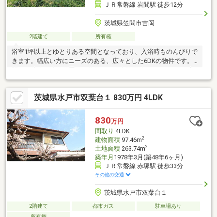
ＪＲ常磐線 岩間駅 徒歩12分
茨城県笠間市吉岡
2階建て
所有権
浴室1坪以上とゆとりある空間となっており、入浴時ものんびりで
きます。幅広い方にニーズのある、広々とした6DKの物件です。
駅から徒歩12分に位置する物件です。建物面積が141.96㎡でご家
族での生活にも十分な広さの物件はこちらです。幅広い方にご好
評な1480万円の物件での新生活。中古の戸建て物件は便利な価格
茨城県水戸市双葉台１ 830万円 4LDK
が魅力の1つです。
830
万円
間取り
4LDK
2
建物面積
97.46m
2
土地面積
263.74m
築年月
1978年3月(築48年6ヶ月)
ＪＲ常磐線 赤塚駅 徒歩33分
その他の交通
茨城県水戸市双葉台１
2階建て
都市ガス
駐車場あり
所有権