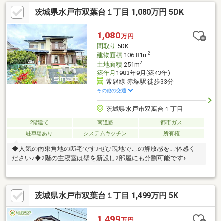
茨城県水戸市双葉台１丁目 1,080万円 5DK
1,080
万円
間取り
5DK
2
建物面積
106.81m
2
土地面積
251m
築年月
1983年9月(築43年)
常磐線 赤塚駅 徒歩33分
その他の交通
茨城県水戸市双葉台１丁目
2階建て
南道路
都市ガス
駐車場あり
システムキッチン
所有権
◆人気の南東角地の邸宅です♪ぜひ現地でこの解放感をご体感く
ださい♪◆2階の主寝室は壁を新設し2部屋にも分割可能です♪
茨城県水戸市双葉台１丁目 1,499万円 5K
1,499
万円