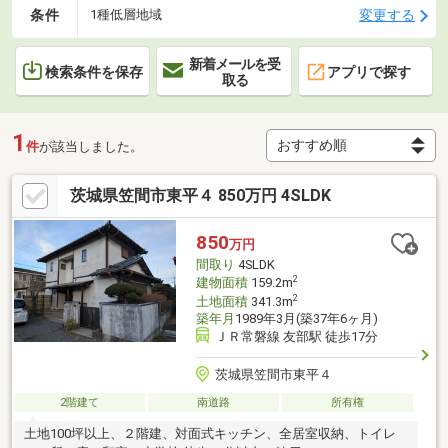
条件
変更する
1種低層地域
新着メールを受
検索条件を保存
アプリで探す
取る
1
件
が該当しました。
茨城県笠間市東平４ 850万円 4SLDK
850
万円
間取り
4SLDK
2
建物面積
159.2m
2
土地面積
341.3m
築年月
1989年3月(築37年6ヶ月)
ＪＲ常磐線 友部駅 徒歩17分
茨城県笠間市東平４
2階建て
南道路
所有権
土地100坪以上、２階建、対面式キッチン、全居室収納、トイレ