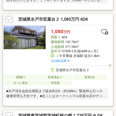
す。休業期間：8月12日（水）～8月16日（日）【お問い合わせ
は、香陵住販５０号バイパス支店まで】●新築建売、中古戸建・
マンション、土地、収益物件お取り扱い有り●売却査定事例、賃
茨城県水戸市双葉台２ 1,080万円 6DK
貸仲介事例多数有り●ご案内だけではなく、資金計画・住宅ロー
ンのご相談もお任せください
1,080
万円
間取り
6DK
2
建物面積
143.76m
2
土地面積
371.59m
築年月
1978年3月(築48年6ヶ月)
ＪＲ常磐線 赤塚駅 徒歩3.4km
その他の交通
茨城県水戸市双葉台２
2階建て
駐車場あり
駐車2台
オール電化
所有権
■水戸済生会総合病院まで徒歩約3分（約280m）緊急時も日々の
健康管理も万全です。■近くにはヨークベニマル双葉台店やディ
スカウントスーパーヒーロー水戸双葉台店など、複数のスーパー
があります。日常の食料品や日用品の買い物に困りません。■閑
静な住宅街■車庫１台。カーポート付き１台※土地売り可（１１８
茨城県東茨城郡茨城町桜の郷 1,779万円 4LDK
０万円）