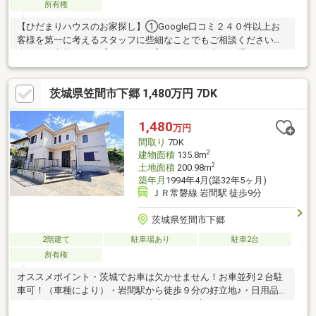
所有権
【ひだまりハウスのお家探し】①Google口コミ２４０件以上お
客様を第一に考えるスタッフに些細なことでもご相談ください。
全てはお客様からの【ありがとう】の為に、全力でお手伝いさせ
ていただきます。②自己資金0円、勤続１年未満、産休・育休中
等の住宅購入サポート初めてのお家探しを何から始めていいかわ
茨城県笠間市下郷 1,480万円 7DK
からない・・・そんなお客様の気持ちに寄り添って、心の行き届
いたサービスをお約束致します。③諸費用ローン・おまとめロー
ンのご紹介ローンが不安な方もお任せください。弊社提携金融機
1,480
万円
関をご紹介致します。◆当日ご見学希望の方は【0120-01-9944】
間取り
7DK
までお気軽にお問い合わせ下さい♪
2
建物面積
135.8m
2
土地面積
200.98m
築年月
1994年4月(築32年5ヶ月)
ＪＲ常磐線 岩間駅 徒歩9分
茨城県笠間市下郷
2階建て
駐車場あり
駐車2台
所有権
オススメポイント・茨城でお車は欠かせません！お車並列２台駐
車可！（車種により）・岩間駅から徒歩９分の好立地♪・日用品の
お買い物にかかせないカスミも徒歩５分♪・大きなバルコニー！