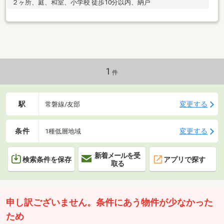
２ヶ所、庭、和室、小学校 徒歩10分以内、納戸
1
件
駅
変更する
常磐線/友部
条件
変更する
1種低層地域
新着メールを受
検索条件を保存
アプリで探す
取る
申し訳ございません。条件にあう物件が少なかった
ため