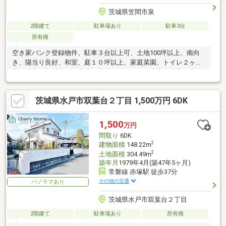
茨城県笠間市泉
2階建て
駐車場あり
駐車3台
所有権
空き家バンク登録物件、駐車３台以上可、土地100坪以上、南向
き、陽当り良好、和室、庭１０坪以上、家庭菜園、トイレ２ヶ
所、浴室１坪以上、２階建、南面バルコニー、南庭、浴室に窓、
通風良好、ウッドデッキ
茨城県水戸市双葉台２丁目 1,500万円 6DK
1,500
万円
間取り
6DK
2
建物面積
148.22m
2
土地面積
304.49m
築年月
1979年4月(築47年5ヶ月)
常磐線 赤塚駅 徒歩37分
その他の交通
パノラマあり
茨城県水戸市双葉台２丁目
2階建て
駐車場あり
所有権