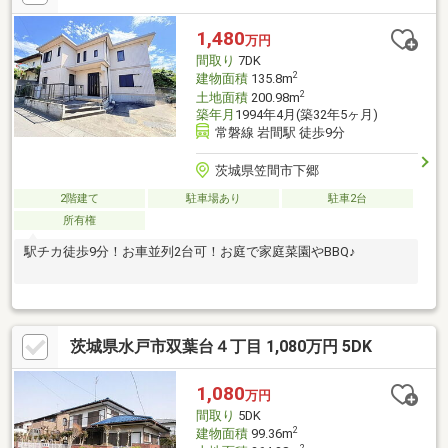
1,480
万円
間取り
7DK
2
建物面積
135.8m
2
土地面積
200.98m
築年月
1994年4月(築32年5ヶ月)
常磐線 岩間駅 徒歩9分
茨城県笠間市下郷
2階建て
駐車場あり
駐車2台
所有権
駅チカ徒歩9分！お車並列2台可！お庭で家庭菜園やBBQ♪
茨城県水戸市双葉台４丁目 1,080万円 5DK
1,080
万円
間取り
5DK
2
建物面積
99.36m