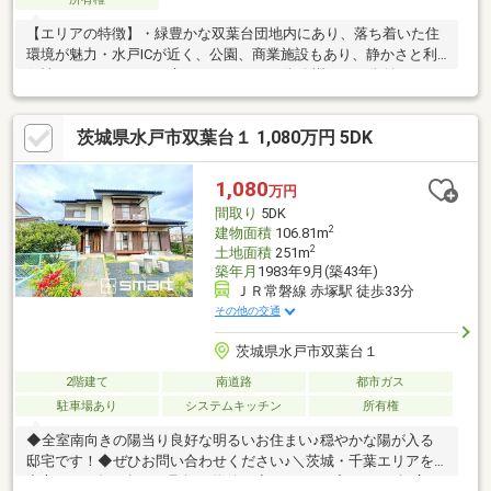
【エリアの特徴】・緑豊かな双葉台団地内にあり、落ち着いた住
環境が魅力・水戸ICが近く、公園、商業施設もあり、静かさと利
便性がバランスよく両立しています。・街路樹があり街並みもき
れいです。穏やかな暮らしを求める方にぴったりの場所です。
【周辺環境】・小学校：徒歩約15分（約1100ｍ）・中学校：徒歩
茨城県水戸市双葉台１ 1,080万円 5DK
約21分（約1500ｍ）・スーパー：徒歩約７分（約555ｍ）・コン
ビニ：徒歩約9分（約700ｍ）ご見学希望や質問点などお気軽にお
問合せください。お電話でもOK。TEL029-228-4700お問合せお待
1,080
万円
ちしております！
間取り
5DK
2
建物面積
106.81m
2
土地面積
251m
築年月
1983年9月(築43年)
ＪＲ常磐線 赤塚駅 徒歩33分
その他の交通
茨城県水戸市双葉台１
2階建て
南道路
都市ガス
駐車場あり
システムキッチン
所有権
◆全室南向きの陽当り良好な明るいお住まい♪穏やかな陽が入る
邸宅です！◆ぜひお問い合わせください♪＼茨城・千葉エリアを
中心に３万軒を超える取扱い物件／◆スマートプラスでは幅広い