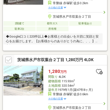
常磐線 赤塚駅 徒歩3.2km
その他の交通
茨城県水戸市双葉台２丁目
2階建て
都市ガス
駐車場あり
駐車2台
所有権
◆Google口コミ220件以上◆お客様との出会いを大切に笑顔と安
心をお届けします。【お客様からのありがとうの為に、、、】お
家探しは、ひだまりハウスにご相談ください！
茨城県水戸市双葉台２丁目 1,280万円 4LDK
1,280
万円
間取り
4LDK
2
建物面積
115.93m
2
土地面積
320.54m
築年月
1979年1月(築47年8ヶ月)
常磐線 赤塚駅 徒歩3.6km
その他の交通
茨城県水戸市双葉台２丁目