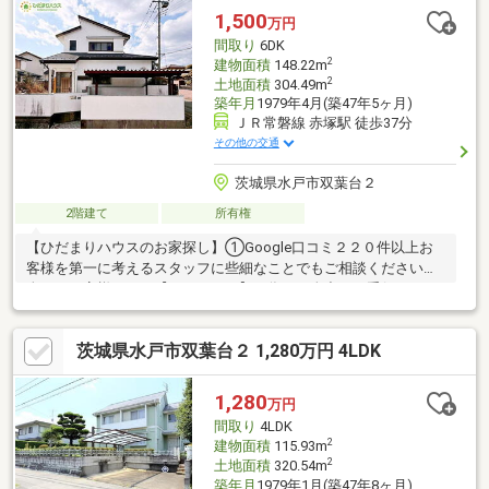
去に金融事故があった・他社様でダメだった・・・◆スマートプ
1,500
万円
ラスにぜひ一度ご相談ください！通過実績多数ございます♪
間取り
6DK
2
建物面積
148.22m
2
土地面積
304.49m
築年月
1979年4月(築47年5ヶ月)
ＪＲ常磐線 赤塚駅 徒歩37分
その他の交通
茨城県水戸市双葉台２
2階建て
所有権
【ひだまりハウスのお家探し】①Google口コミ２２０件以上お
客様を第一に考えるスタッフに些細なことでもご相談ください。
全てはお客様からの【ありがとう】の為に、全力でお手伝いさせ
ていただきます。②自己資金0円、勤続１年未満、産休・育休中
等の住宅購入サポート初めてのお家探しを何から始めていいかわ
茨城県水戸市双葉台２ 1,280万円 4LDK
からない・・・そんなお客様の気持ちに寄り添って、心の行き届
いたサービスをお約束致します。③諸費用ローン・おまとめロー
ンのご紹介ローンが不安な方もお任せください。弊社提携金融機
1,280
万円
関をご紹介致します。◆当日ご見学希望の方は【0120-01-9944】
間取り
4LDK
までお気軽にお問い合わせ下さい♪
2
建物面積
115.93m
2
土地面積
320.54m
築年月
1979年1月(築47年8ヶ月)