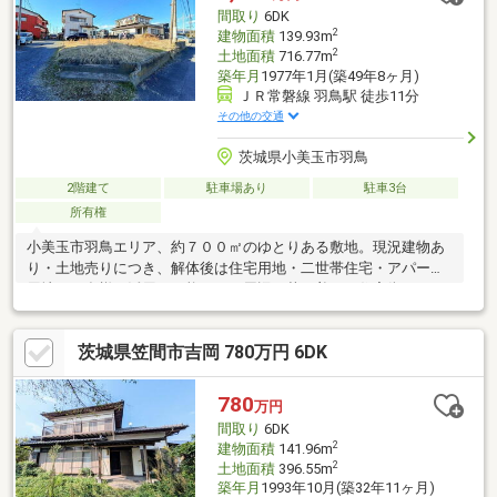
ー・コンビニ徒歩約2分、イオンモール徒歩圏内・木の温もりと高
間取り
6DK
い住宅性能を兼ね備えたこだわりの住まい
2
建物面積
139.93m
2
土地面積
716.77m
築年月
1977年1月(築49年8ヶ月)
ＪＲ常磐線 羽鳥駅 徒歩11分
その他の交通
茨城県小美玉市羽鳥
2階建て
駐車場あり
駐車3台
所有権
小美玉市羽鳥エリア、約７００㎡のゆとりある敷地。現況建物あ
り・土地売りにつき、解体後は住宅用地・二世帯住宅・アパート
用地など多様な活用が可能です。周辺は落ち着いた住宅街で、日
当たり・通風も良好。自由度の高い土地をお探しの方におすすめ
です。
茨城県笠間市吉岡 780万円 6DK
780
万円
間取り
6DK
2
建物面積
141.96m
2
土地面積
396.55m
築年月
1993年10月(築32年11ヶ月)