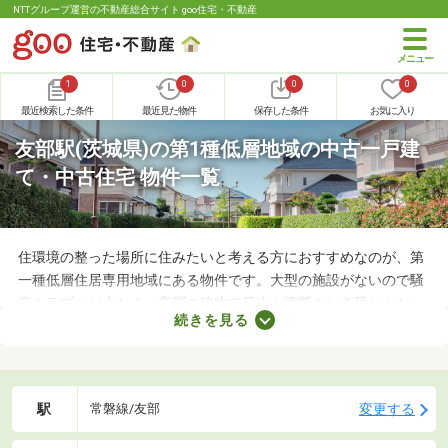
NTTグループ運営の不動産総合サイト goo住宅・不動産
1
0
0
0
最近検索した条件
最近見た物件
保存した条件
お気に入り
友部駅(茨城県)の第1種低層地域の中古一戸建
て・中古住宅 物件一覧
住環境の整った場所に住みたいと考える方におすすめなのが、第
一種低層住居専用地域にある物件です。大型の施設がないので騒
音トラブルが少なく、高層の建物で日光が遮断される恐れがない
続きを見る
ことから、住環境に優れたエリアです。住みやすい土地ではある
ものの、気になるのが住宅の購入費用。ここでは、優れた立地で
も購入費用を抑えられる中古の一戸建てを紹介します。
駅
変更する
常磐線/友部