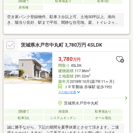
2階建て
駐車場あり
駐車3台
所有権
空き家バンク登録物件、駐車３台以上可、土地50坪以上、南向
き、陽当り良好、駅まで平坦、閑静な住宅地、庭、トイレ２ヶ
所、浴室１坪以上、２階建、浴室に窓、物置
茨城県水戸市中丸町 3,780万円 4SLDK
3,780
万円
間取り
4SLDK
2
建物面積
117.86m
2
土地面積
291.32m
築年月
2018年10月(築7年11ヶ月)
ＪＲ常磐線 赤塚駅 徒歩19分
その他の交通
茨城県水戸市中丸町
2階建て
南道路
駐車場あり
駐車2台
システムキッチン
オール電化
誠に勝手ながら、下記の期間を夏季休業とさせて頂きます。ご迷
惑をおかけしますが、ご了承下さいますようお願い申し上げま