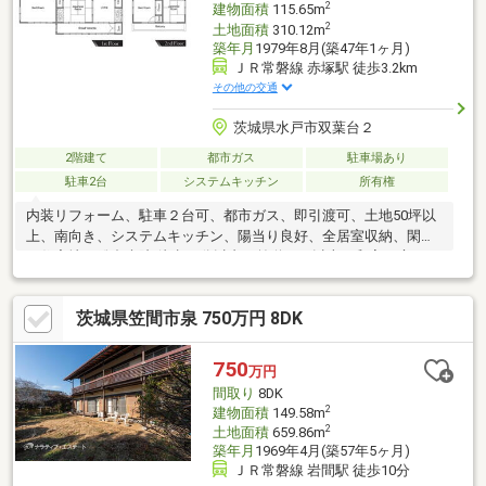
2
建物面積
115.65m
2
土地面積
310.12m
築年月
1979年8月(築47年1ヶ月)
ＪＲ常磐線 赤塚駅 徒歩3.2km
その他の交通
茨城県水戸市双葉台２
2階建て
都市ガス
駐車場あり
駐車2台
システムキッチン
所有権
内装リフォーム、駐車２台可、都市ガス、即引渡可、土地50坪以
上、南向き、システムキッチン、陽当り良好、全居室収納、閑静
な住宅地、総合病院 徒歩10分以内、前道６ｍ以上、和室、庭１０
坪以上、庭、シャワー付洗面化粧台、浴室１坪以上、２階建、南
面バルコニー、全室南向き、オートバス、温水洗浄便座、南庭、
茨城県笠間市泉 750万円 8DK
浴室に窓、ＴＶモニタ付インターホン、大型タウン内、平坦地
750
万円
間取り
8DK
2
建物面積
149.58m
2
土地面積
659.86m
築年月
1969年4月(築57年5ヶ月)
ＪＲ常磐線 岩間駅 徒歩10分