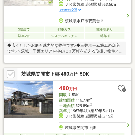
ＪＲ常磐線 赤塚駅 徒歩3.6km
その他の交通
茨城県水戸市双葉台２
2階建て
都市ガス
駐車場あり
駐車2台
システムキッチン
所有権
◆広々としたお庭も魅力的な物件です♪◆三井ホーム施工の邸宅
です♪＼茨城・千葉エリアを中心に３万軒を超える取扱い物件／
◆スマートプラスでは幅広いエリアで豊富な物件をご紹介可能
♪◆お客様のご希望に沿うお住まいも弊社ならきっと見つかりま
す！＼住宅ローンならお任せください！最適な金融機関をご紹介
茨城県笠間市下郷 480万円 5DK
いたします♪／◆借入がある・転職したて・過去に金融事故があ
った・他社様でダメだった・・・◆スマートプラスにぜひ一度ご
相談ください！通過実績多数ございます♪＼お客様のご都合に合わ
480
万円
せてご見学可能！送り迎えもご相談ください♪／
間取り
5DK
2
建物面積
116.77m
2
土地面積
329.89m
築年月
1967年4月(築59年5ヶ月)
ＪＲ常磐線 岩間駅 徒歩15分
茨城県笠間市下郷